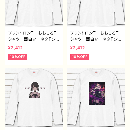
-6
プリントロンT おもしろT
プリントロンT おもしろT
シャツ 面白い ネタTシャ
シャツ 面白い ネタTシャ
ツ ユニーク 文字 かわ
ツ ユニーク 文字 かわ
¥2,412
¥2,412
いい メンズ レディー
いい メンズ レディー
10%OFF
10%OFF
ス おしゃれ おすすめ
ス おしゃれ おすすめ
個性的 人気 イラストレ
個性的 人気 イラストレ
ーター 絵師 クリエイタ
ーター 絵師 クリエイタ
ー オリジナル デザイ
ー オリジナル デザイ
ン コラボ グッズ 長袖
ン コラボ グッズ 長袖
Tシャツ ロングTシャツ
Tシャツ ロングTシャツ
タイトル：富裕層の負け犬
タイトル：敗者の王様（ホワ
（ホワイト） 作：んごミッ
イト） 作：んごミック G-6
ク G-6