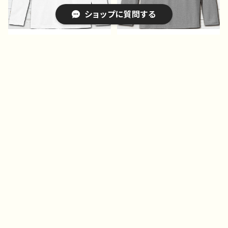
う G-6
ショップに質問する
プリントロンT かっこいい
プリントロンT 可愛い女の
女子 イラスト 可愛い女
子 イラスト おしゃれ
の子 女性 セクシー ゴ
服 グレー ゴスパン ロ
¥2,142
¥2,142
シック ファンタジー 綺
ック 病みかわいい 個性
10%OFF
10%OFF
麗 エモい おすすめ 個
的 おすすめ 人気 イラ
キーワードから探す
性的 人気 イラストレー
ストレーター クリエイタ
ター クリエイター 絵
ー 絵師 オリジナル デ
師 オリジナル デザイ
ザイン グッズ 長袖Tシャ
ン グッズ 白 長袖Tシャ
ツ ロングTシャツ タイト
ツ ロングTシャツ タイト
ル：【月蝕ざっか店】＜dolls
ル：【月蝕ざっか店】Distres
＞見ツメル 作：白夜ゆ
カテゴリから探す
s Rose 作：白夜ゆう
う G-6
G-6
Home
特集ページ
冬のおすすめグッズ
ロンT
特集ページ
プリントロンT 可愛い女の
プリントロンT 可愛い女の
子 イラスト おしゃれ
子 イラスト おしゃれ