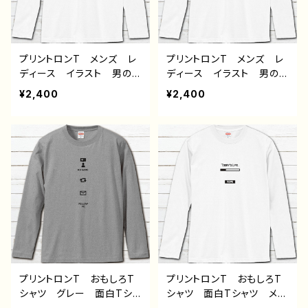
プリントロンT メンズ レ
プリントロンT メンズ レ
ディース イラスト 男の
ディース イラスト 男の
子 イケメン ショタ 少
子 イケメン ショタ 少
¥2,400
¥2,400
年 かわいい かっこい
年 かわいい かっこい
い エモい 黒髪 個性
い エモい 黒髪 個性
的 おすすめ 人気 イラ
的 おすすめ 人気 イラ
ストレーター 絵師 オリ
ストレーター 絵師 オリ
ジナル デザイン グッ
ジナル デザイン グッ
ズ 白 長袖Tシャツ ロ
ズ 白 長袖Tシャツ ロ
ングTシャツ タイトル：風
ングTシャツ タイトル：ハ
邪引きサッカー部 作：風
ムスター 作：風邪早ぼく
邪早僕（ぼく）
（僕）
プリントロンT おもしろT
プリントロンT おもしろT
シャツ グレー 面白Tシャ
シャツ 面白Tシャツ メン
ツ メンズ レディース
ズ レディース おしゃ