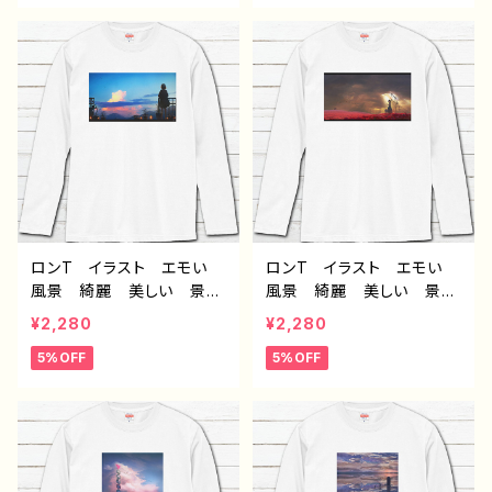
気 イラストレーター クリ
気 イラストレーター クリ
エイター 絵師 オリジナ
エイター 絵師 オリジナ
ル デザイン グッズ 長
ル デザイン グッズ 長
袖Tシャツ ロングTシャ
袖Tシャツ ロングTシャ
ツ タイトル：斑雪 作：ア
ツ タイトル：氷の記憶
ナ F-5
作：アナ F-5
ロンT イラスト エモい
ロンT イラスト エモい
風景 綺麗 美しい 景
風景 綺麗 美しい 景
色 おしゃれ 可愛い女の
色 おしゃれ 可愛い女の
¥2,280
¥2,280
子 メンズ レディース
子 メンズ レディース
5%OFF
5%OFF
白 おすすめ 個性的 人
白 おすすめ 個性的 人
気 イラストレーター クリ
気 イラストレーター クリ
エイター 絵師 オリジナ
エイター 絵師 オリジナ
ル デザイン グッズ 長
ル デザイン グッズ 長
袖Tシャツ ロングTシャ
袖Tシャツ ロングTシャ
ツ タイトル：夜明けは告げ
ツ タイトル：dear 作：ア