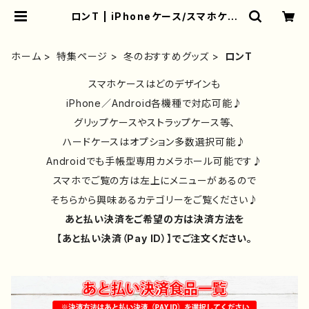
ロンT | iPhoneケース/スマホケー
ス/Tシャツ/おしゃれ/イラストレータ
ー/グッズ/人気/後払い/通販｜雑貨屋
アリうさ
ホーム
特集ページ
冬のおすすめグッズ
ロンT
スマホケースはどのデザインも
iPhone／Android各機種で対応可能♪
グリップケースやストラップケース等、
ハードケースはオプション多数選択可能♪
Androidでも手帳型専用カメラホール可能です♪
スマホでご覧の方は左上にメニューがあるので
そちらから興味あるカテゴリーをご覧ください♪
あと払い決済をご希望の方は決済方法を
【あと払い決済（Pay ID）】でご注文ください。