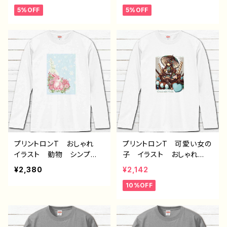
わいい メンズ レディー
ース 白 おすすめ 個性
5%OFF
5%OFF
ス 白 おすすめ 個性
的 人気 イラストレータ
的 人気 イラストレータ
ー クリエイター 絵師
ー クリエイター 絵師
オリジナル デザイン グッ
オリジナル デザイン グッ
ズ 長袖Tシャツ ロングT
ズ 長袖Tシャツ ロングT
シャツ タイトル： フェアリ
シャツ タイトル：フェアリウ
ウム(橙) 作：アナ F-5
ム(青) 作：アナ F-5
プリントロンT おしゃれ
プリントロンT 可愛い女の
イラスト 動物 シンプ
子 イラスト おしゃれ
ル うさぎ ウサギ 兎
服 チョコミント スイー
¥2,380
¥2,142
花柄 綺麗 おしゃれ か
ツ 少女 ゴスロリ クラ
10%OFF
わいい 可愛い メンズ
ロリ かわいい kawaii
レディース おすすめ 個
ガールズイラスト おすす
性的 人気 イラストレー
め 個性的 人気 イラス
ター クリエイター 絵
トレーター クリエイター