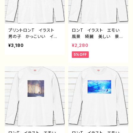
ン グッズ 白 長袖Tシャ
ングtシャツ ロンTシャ
ツ ロングtシャツ ロンT
ツ タイトル：黒野京デザイ
シャツ タイトル：黒野京デ
ン32 作：黒野京
ザイン33 作：黒野京
プリントロンT イラスト
ロンT イラスト エモい
男の子 かっこいい イケ
風景 綺麗 美しい 景
メン 少年 おしゃれ エ
色 おしゃれ 可愛い女の
¥3,180
¥2,280
モい 病みかわいい メン
子 メンズ レディース
5%OFF
ヘラ ヤンデレ 白髪 銀
白 おすすめ 個性的 人
髪 ピアス メンズ レデ
気 イラストレーター クリ
ィース おすすめ 個性
エイター 絵師 オリジナ
的 人気 イラストレータ
ル デザイン グッズ 長
ー クリエイター 絵師
袖Tシャツ ロングTシャ
オリジナル デザイン グッ
ツ タイトル：海に還る
ズ 白 長袖Tシャツ ロ
作：アナ F-5
ングtシャツ ロンTシャ
ツ タイトル：黒野京デザイ
ン31 作：黒野京
ロンT イラスト エモい
ロンT イラスト エモい