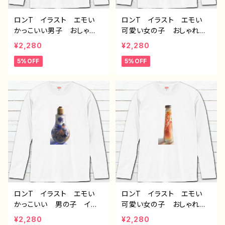
ロンT イラスト エモい
ロンT イラスト エモい
かっこいい男子 おしゃ
可愛い女の子 おしゃれ
れ かわいい メンズ レ
かわいい メンズ レディ
¥2,280
¥2,280
ディース 白 おすすめ
ース 白 おすすめ 個性
5%OFF
5%OFF
個性的 人気 イラストレ
的 人気 イラストレータ
ーター クリエイター 絵
ー クリエイター 絵師
師 オリジナル デザイ
オリジナル デザイン グッ
ン グッズ 長袖Tシャツ
ズ 長袖Tシャツ ロングT
ロングTシャツ タイトル：
シャツ タイトル：フェアリウ
フェアリウム(黄) 作：ア
ム(紫) 作：アナ F-5
ナ F-5
ロンT イラスト エモい
ロンT イラスト エモい
かっこいい 男の子 イケ
可愛い女の子 おしゃれ
メン おしゃれ ショタ か
かわいい メンズ レディ
¥2,280
¥2,280