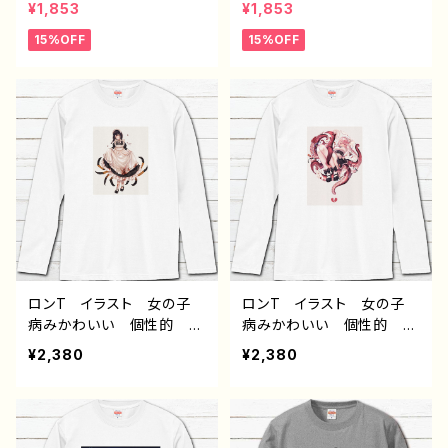
¥1,853
¥1,853
おしゃれ おすすめ 個性
れ おすすめ 個性的 面
15%OFF
15%OFF
的 面白い ユニーク 人
白い ユニーク 人気 イ
気 イラストレーター 絵
ラストレーター 絵師 ク
師 クリエイター オリジ
リエイター オリジナル デ
ナル デザイン グッズ
ザイン グッズ 長袖Tシャ
長袖Tシャツ ロングTシャ
ツ ロングTシャツ ロンT
ツ ロンT タイトル：デザ
タイトル：デザインロンT
インロンTシャツ №646
シャツ №644 J1-9
J1-9
ロンT イラスト 女の子
ロンT イラスト 女の子
病みかわいい 個性的 お
病みかわいい 個性的 お
すすめ 人気 イラストレ
すすめ 人気 イラストレ
¥2,380
¥2,380
ーター 絵師 クリエイタ
ーター 絵師 クリエイタ
ー 長袖Tシャツ ロングT
ー 長袖Tシャツ ロングT
シャツ タイトル： 捕食系メ
シャツ タイトル： ドジっ子
イド 作：ようか
メイド 作：ようか