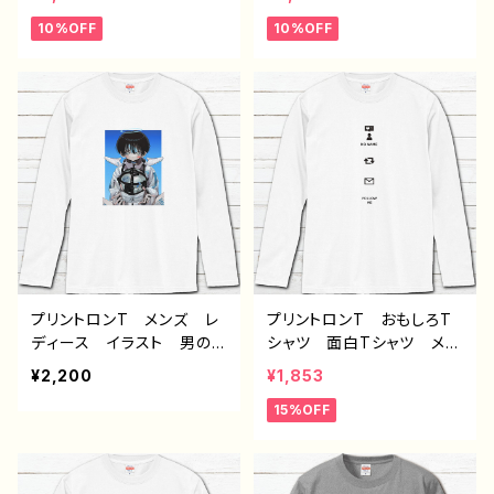
い イラスト パンダ 動
い イラスト パンダ 動
10%OFF
10%OFF
物 ゆるかわ おすすめ
物 ゆるかわ おすすめ
個性的 面白い ユニー
個性的 面白い ユニー
ク ゆるい ネタ系 人
ク ゆるい ネタ系 人
気 イラストレーター 絵
気 イラストレーター 絵
師 クリエイター 長袖T
師 クリエイター 長袖T
シャツ ロングTシャツ オ
シャツ ロングTシャツ オ
リジナル デザイン グッ
リジナル デザイン グッ
ズ 悪いことを言うパン
ズ 悪いことを言うパン
ダ タイトル：もしもし悪パ
ダ タイトル：たいやき悪パ
ンダ 作：こさつね G-6
ンダ 作：こさつね G-6
プリントロンT メンズ レ
プリントロンT おもしろT
ディース イラスト 男の
シャツ 面白Tシャツ メン
子 イケメン ショタ サッ
ズ レディース おしゃ
¥2,200
¥1,853
カー 少年 かわいい か
れ おすすめ 個性的 面
15%OFF
っこいい エモい 黒髪
白い ユニーク 人気 イ
個性的 おすすめ 人気
ラストレーター 絵師 ク
イラストレーター 絵師
リエイター オリジナル デ
オリジナル デザイン グッ
ザイン グッズ 長袖Tシャ