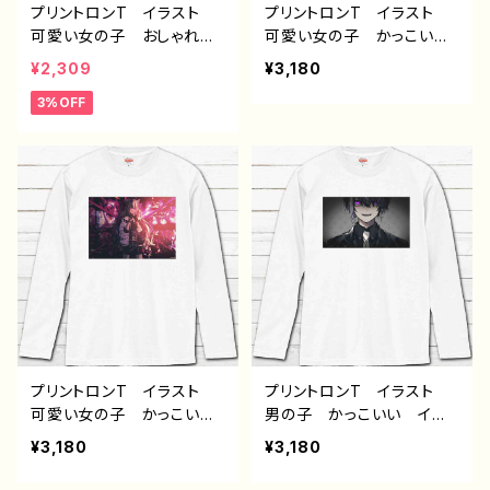
プリントロンT イラスト
プリントロンT イラスト
可愛い女の子 おしゃれ
可愛い女の子 かっこいい
服 病みかわいい メンヘ
女子 おしゃれ服 エモ
¥2,309
¥3,180
ラ ヤンデレ 指ハート
い 病みかわいい メンヘ
3%OFF
個性的 おすすめ 黒髪
ラ ヤンデレ ロングヘ
ショートカット おさげ 人
ア ツートンカラー 黒
気 イラストレーター 絵
髪 白髪 銀髪 タイトス
師 クリエイター 長袖T
カート 生足 絶対領域
シャツ ロングTシャツ オ
ネコミミ風 猫耳風 メン
リジナル デザイン グッ
ズ レディース おすす
ズ タイトル：つるせpatter
め 個性的 人気 イラス
n37 作：つるせ E-4
トレーター クリエイター
絵師 オリジナル デザイ
ン グッズ 白 長袖Tシャ
ツ ロングtシャツ ロンT
シャツ タイトル：黒野京デ
ザイン36 作：黒野京
プリントロンT イラスト
プリントロンT イラスト
可愛い女の子 かっこいい
男の子 かっこいい イケ
女子 おしゃれ服 エモ
メン 少年 おしゃれ エ
¥3,180
¥3,180
い 病みかわいい メンヘ
モい 病みかわいい メン
ラ ヤンデレ ロングヘ
ヘラ ヤンデレ 黒髪 メ