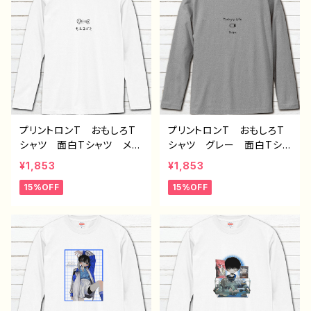
ズ 白 長袖Tシャツ ロ
ツ ロングTシャツ ロンT
ングTシャツ タイトル：病
タイトル：デザインロンT
弱天使蹴球部 作：風邪早
シャツ №638 J1-9
僕（ぼく）
プリントロンT おもしろT
プリントロンT おもしろT
シャツ 面白Tシャツ メン
シャツ グレー 面白Tシャ
ズ レディース イラスト
ツ メンズ レディース
¥1,853
¥1,853
おしゃれ 可愛い ゆるか
おしゃれ おすすめ 個性
15%OFF
15%OFF
わ おすすめ 個性的 面
的 面白い ユニーク 人
白い ユニーク 人気 イ
気 イラストレーター 絵
ラストレーター 絵師 ク
師 クリエイター オリジ
リエイター オリジナル デ
ナル デザイン グッズ
ザイン グッズ 長袖Tシャ
長袖Tシャツ ロングTシャ
ツ ロングTシャツ ロンT
ツ ロンT タイトル：デザ
タイトル：デザインロンT
インロンTシャツ №647
シャツ №640 J1-9
J1-9