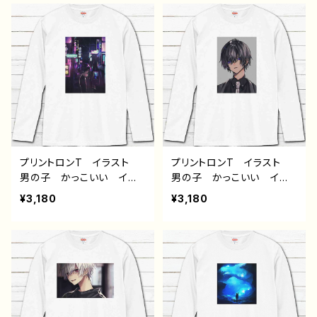
ア ツートンカラー 黒
ッシュ 白髪 銀髪 スー
髪 白髪 銀髪 タイトス
ツ ピアス メンズ レディ
カート 生足 ネコミミ
ース おすすめ 個性的
風 猫耳風 メンズ レデ
人気 イラストレーター
ィース おすすめ 個性
クリエイター 絵師 オリ
的 人気 イラストレータ
ジナル デザイン グッ
ー クリエイター 絵師
ズ 白 長袖Tシャツ ロ
オリジナル デザイン グッ
ングtシャツ ロンTシャ
ズ 白 長袖Tシャツ ロ
ツ タイトル：黒野京デザイ
ングtシャツ ロンTシャ
ン34 作：黒野京
ツ タイトル：黒野京デザイ
プリントロンT イラスト
プリントロンT イラスト
ン35 作：黒野京
男の子 かっこいい イケ
男の子 かっこいい イケ
メン 少年 おしゃれ エ
メン 少年 おしゃれ エ
¥3,180
¥3,180
モい 病みかわいい メン
モい 病みかわいい メン
ヘラ ヤンデレ 黒髪 ス
ヘラ ヤンデレ 黒髪 ス
ーツ ピアス 綺麗 風
ーツ ピアス メンズ レ
景 夜景 美しい 景色
ディース おすすめ 個性
メンズ レディース おすす
的 人気 イラストレータ
め 個性的 人気 イラス
ー クリエイター 絵師
トレーター クリエイター
オリジナル デザイン グッ
絵師 オリジナル デザイ
ズ 白 長袖Tシャツ ロ