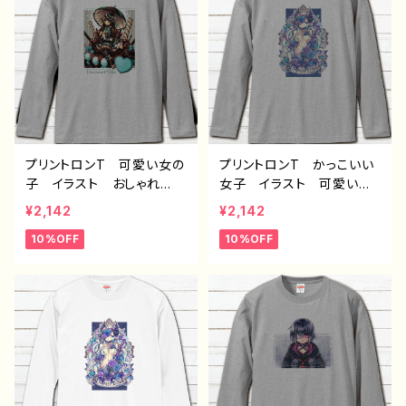
師 オリジナル デザイ
絵師 オリジナル デザイ
ン グッズ 白 長袖Tシャ
ン グッズ 白 長袖Tシャ
ツ ロングtシャツ ロンT
ツ ロングTシャツ タイト
シャツ タイトル：COLOR
ル：【月蝕ざっか店】Choco
S：Snow Rabbit 作：水無
mint*Holic 作：白夜ゆ
月りい
う G-6
プリントロンT 可愛い女の
プリントロンT かっこいい
子 イラスト おしゃれ
女子 イラスト 可愛い女
服 グレー チョコミント
の子 グレー 女性 セク
¥2,142
¥2,142
スイーツ 少女 ゴスロ
シー ゴシック ファンタジ
10%OFF
10%OFF
リ クラロリ かわいい k
ー 綺麗 エモい おすす
awaii ガールズイラスト
め 個性的 人気 イラス
おすすめ 個性的 人気
トレーター クリエイター
イラストレーター クリエイ
絵師 オリジナル デザイ
ター 絵師 オリジナル
ン グッズ 長袖Tシャツ
デザイン グッズ 長袖Tシ
ロングTシャツ タイトル：
ャツ ロングTシャツ タイ
【月蝕ざっか店】Distress
トル：【月蝕ざっか店】Choc
Rose 作：白夜ゆう G-6
omint*Holic 作：白夜ゆ