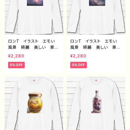
る 作：アナ F-5
ナ F-5
ロンT イラスト エモい
ロンT イラスト エモい
風景 綺麗 美しい 景
風景 綺麗 美しい 景
色 おしゃれ 可愛い女の
色 おしゃれ 可愛い女の
¥2,280
¥2,280
子 メンズ レディース
子 メンズ レディース
5%OFF
5%OFF
白 おすすめ 個性的 人
白 おすすめ 個性的 人
気 イラストレーター クリ
気 イラストレーター クリ
エイター 絵師 オリジナ
エイター 絵師 オリジナ
ル デザイン グッズ 長
ル デザイン グッズ 長
袖Tシャツ ロングTシャ
袖Tシャツ ロングTシャ
ツ タイトル：vision 作：
ツ タイトル：zero 作：ア
アナ F-5
ナ F-5