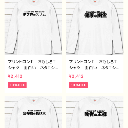
ー オリジナル デザイ
ー オリジナル デザイ
ン コラボ グッズ 長袖
ン コラボ グッズ 長袖
Tシャツ ロングTシャツ
Tシャツ ロングTシャツ
タイトル：富裕層の負け犬
タイトル：敗者の王様（グレ
（グレー） 作：んごミック
ー） 作：んごミック G-6
G-6
プリントロンT おもしろT
プリントロンT おもしろT
シャツ 面白い ネタTシャ
シャツ 面白い ネタTシャ
ツ ユニーク 文字 かわ
ツ ユニーク 文字 かわ
¥2,412
¥2,412
いい メンズ レディー
いい メンズ レディー
10%OFF
10%OFF
ス おしゃれ おすすめ
ス おしゃれ おすすめ
個性的 人気 イラストレ
個性的 人気 イラストレ
ーター 絵師 クリエイタ
ーター 絵師 クリエイタ
ー オリジナル デザイ
ー オリジナル デザイ
ン コラボ グッズ 長袖
ン コラボ グッズ 長袖
Tシャツ ロングTシャツ
Tシャツ ロングTシャツ
タイトル：デブ界のスリム（ホ
タイトル：健康な幽霊（ホワ
ワイト） 作：んごミック G
イト） 作：んごミック G-6