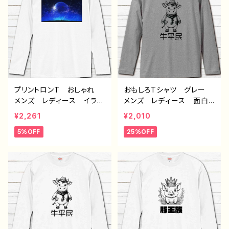
プリントロンT おしゃれ
おもしろTシャツ グレー
メンズ レディース イラス
メンズ レディース 面白T
ト 風景 綺麗 景色 美
シャツ かわいい おしゃ
¥2,261
¥2,010
しい エモい かっこい
れ イラスト ブタ 動
5%OFF
25%OFF
い おすすめ 個性的 人
物 ゆるかわ ゆるい ユ
気 イラストレーター クリ
ニーク ネタ系 オリジナ
エイター 絵師 オリジナ
ルキャラクター おすす
ル デザイン グッズ
め 個性的 人気 イラス
白 長袖Tシャツ ロングt
トレーター クリエイター
シャツ ロンTシャツ タイ
絵師 オリジナル デザイ
トル：第２の故郷 作：J.タ
ン グッズ 半袖シャツ
ネダ F-5
デザイン コラボ グッ
ズ 長袖Tシャツ ロングT