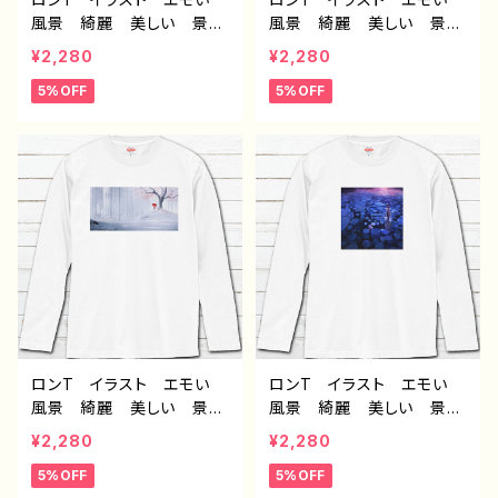
風景 綺麗 美しい 景
風景 綺麗 美しい 景
色 おしゃれ 可愛い女の
色 おしゃれ 可愛い女の
¥2,280
¥2,280
子 メンズ レディース
子 メンズ レディース
5%OFF
5%OFF
白 おすすめ 個性的 人
白 おすすめ 個性的 人
気 イラストレーター クリ
気 イラストレーター クリ
エイター 絵師 オリジナ
エイター 絵師 オリジナ
ル デザイン グッズ 長
ル デザイン グッズ 長
袖Tシャツ ロングTシャ
袖Tシャツ ロングTシャ
ツ タイトル：消えてしまわ
ツ タイトル：星々の帰る場
ないように 作：アナ F-5
所 作：アナ F-5
ロンT イラスト エモい
ロンT イラスト エモい
風景 綺麗 美しい 景
風景 綺麗 美しい 景
色 おしゃれ 可愛い女の
色 おしゃれ 可愛い女の
¥2,280
¥2,280
子 メンズ レディース
子 メンズ レディース
5%OFF
5%OFF
白 おすすめ 個性的 人
白 おすすめ 個性的 人