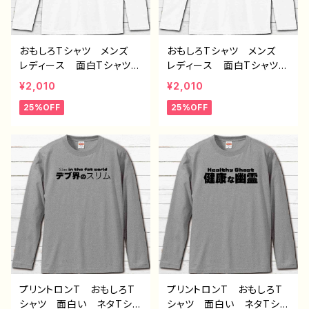
シャツ タイトル：牛平民
（グレー） 作：んごミック
C-3
おもしろTシャツ メンズ
おもしろTシャツ メンズ
レディース 面白Tシャツ
レディース 面白Tシャツ
かわいい おしゃれ イラ
かわいい おしゃれ イラ
¥2,010
¥2,010
スト ブタ 動物 ゆるか
スト ブタ 動物 ゆるか
25%OFF
25%OFF
わ ゆるい ユニーク ネ
わ ゆるい ユニーク ネ
タ系 オリジナルキャラクタ
タ系 オリジナルキャラクタ
ー おすすめ 個性的 人
ー おすすめ 個性的 人
気 イラストレーター クリ
気 イラストレーター クリ
エイター 絵師 オリジナ
エイター 絵師 オリジナ
ル デザイン グッズ 半
ル デザイン グッズ 半
袖シャツ デザイン コラ
袖シャツ デザイン コラ
ボ グッズ 長袖Tシャ
ボ グッズ 長袖Tシャ
ツ ロングTシャツ タイト
ツ ロングTシャツ タイト
ル：牛平民（ホワイト） 作：
ル：豚王族（ホワイト） 作：
んごミック C-3
んごミック C-3
プリントロンT おもしろT
プリントロンT おもしろT
シャツ 面白い ネタTシャ
シャツ 面白い ネタTシャ