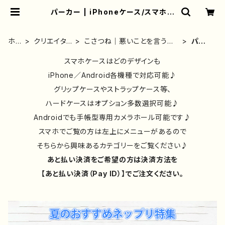
パーカー | iPhoneケース/スマホケ
ース/Tシャツ/おしゃれ/イラストレー
ター/グッズ/人気/後払い/通販｜雑貨
屋アリうさ
ホ
クリエイタ
こさつね｜悪いことを言うパ
パーカ
ーム
ー別②
ンダ｜グッズ
ー
スマホケースはどのデザインも
iPhone／Android各機種で対応可能♪
グリップケースやストラップケース等、
ハードケースはオプション多数選択可能♪
Androidでも手帳型専用カメラホール可能です♪
スマホでご覧の方は左上にメニューがあるので
そちらから興味あるカテゴリーをご覧ください♪
あと払い決済をご希望の方は決済方法を
【あと払い決済（Pay ID）】でご注文ください。