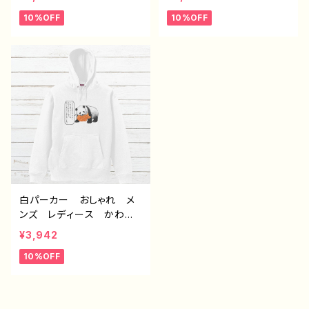
ンダ 動物 ゆるかわ イ
ンダ 動物 ゆるかわ イ
10%OFF
10%OFF
ラスト おすすめ 個性
ラスト おすすめ 個性
的 面白い ユニーク ゆ
的 面白い ユニーク ゆ
るい ネタ系 人気 イラ
るい ネタ系 人気 イラ
ストレーター クリエイタ
ストレーター クリエイタ
ー 絵師 オリジナル デ
ー 絵師 オリジナル デ
ザイン グッズ 悪いことを
ザイン グッズ 悪いことを
言うパンダ タイトル：もし
言うパンダ タイトル：たい
もし悪パンダ 作：こさつ
やき悪パンダ 作：こさつ
ね G-6
ね G-6
白パーカー おしゃれ メ
ンズ レディース かわい
い おもしろパーカー パ
¥3,942
ンダ 動物 ゆるかわ イ
10%OFF
ラスト おすすめ 個性
的 面白い ユニーク ゆ
るい ネタ系 人気 イラ
ストレーター クリエイタ