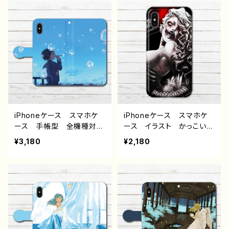
み メンヘラ ヤンデレ
ズ 高校生 男子 iPh
ホラー 高校生 男子 iP
one17/16/15/14/13 AQU
hone17/16/15/14/13 AQ
OS Xperia Googlepix
UOS Xperia Googlep
el Galaxy Android
ixel Android アンドロ
アンドロイド ケース 黒
イド ケース 個性的 お
髪 銀髪 タバコ ワンピ
すすめ メンズ メガネ
ース ピアス タトゥー
人気 イラストレーター
タイツ 絶対領域 個性
クリエイター 絵師 オリ
的 おすすめ 人気 イラ
ジナル デザイン グッ
ストレーター クリエイタ
ズ タイトル：インテリジョ
ー 絵師 オリジナル デ
iPhoneケース スマホケ
iPhoneケース スマホケ
ーカー 作：NANAICHI（ナ
ザイン グッズ タイトル：
ース 手帳型 全機種対
ース イラスト かっこいい
ナイチ）
リデル 作：nero
応 イラスト 可愛い女の
女子 おしゃれ エモい
¥3,180
¥2,180
子 かわいい おしゃれ
病み メンヘラ ヤンデ
服 エモい 風景 綺麗
レ ロック クール セク
美しい 景色 ノスタルジ
シー iPhone15/14/13/12/
ック メンズ レディース
11 AQUOS Xperia G
女子 iPhone15/14/13/12/
ooglepixel Android
11 AQUOS sense 4 5 6
アンドロイド ケース 個
Xperia Googlepixel
性的 おすすめ ピアス
Galaxy Android ア
白髪 ゾンビ 人気 イラ