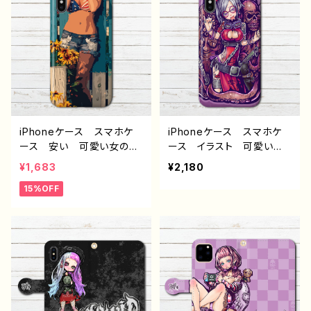
ンドロイド ケース 個性
的 おすすめ JK 女子
高校生 セーラー服 銀
髪 白髪 角っ子 人外
人気 イラストレーター
クリエイター 絵師 オリ
ジナル デザイン グッ
ズ タイトル：ガスマスク
作：冬城ゆう G-6
iPhoneケース スマホケ
iPhoneケース スマホケ
ース 安い 可愛い女の
ース イラスト 可愛い女
子 個性的 おしゃれ メ
の子 かっこいい女子 お
¥1,683
¥2,180
ンズ セクシー かっこい
しゃれ服 エモい ロッ
15%OFF
い かわいい 高校生 男
ク クール セクシー メ
子 iPhone17/16/15/14/1
ンズ 高校生 男子 iPho
3 AQUOS sense 2 3 4
ne17/16/15/14/13 AQUO
5 Xperia Googlepixel
S Xperia Googlepixel
Galaxy Android ア
Android アンドロイ
ンドロイド ケース スマ
ド ケース 個性的 おす
ホカバー 携帯 ハードケ
すめ 人気 イラストレー
ース アイフォンケース
ター クリエイター 絵
おすすめ 人気 クリエイ
師 オリジナル デザイ