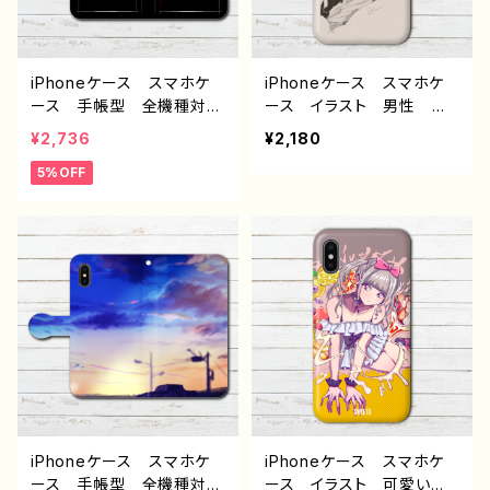
ル：水没の九龍寨城 作：J.
師 オリジナル デザイ
タネダ F-5
ン グッズ タイトル：マチ
アワセ（狼さん） 作：黒糖
からす
iPhoneケース スマホケ
iPhoneケース スマホケ
ース 手帳型 全機種対
ース イラスト 男性 か
応 おしゃれ メンズ イラ
っこいい おしゃれ服 エモ
¥2,736
¥2,180
スト ホラー かっこい
い クール メンズ レデ
5%OFF
い クール ゴシック 病
ィース 女子 iPhone15/1
み メンヘラ ヤンデレ i
4/13/12/11 AQUOS sens
Phone15/14/13/12/11 AQ
e 4 5 6 Xperia Googl
UOS Xperia Googlep
epixel Galaxy Androi
ixel Galaxy Android
d アンドロイド ケース
アンドロイド ケース 個
おすすめ 個性的 銀髪
性的 おすすめ 人気 イ
綺麗 美しい 人気 イラ
ラストレーター クリエイタ
ストレーター クリエイタ
ー 絵師 オリジナル デ
ー 絵師 オリジナル デ
ザイン グッズ タイトル：o
ザイン グッズ タイトル：
scar 作：ぐーぱんち。 F-
夜 作：煙犹
5
iPhoneケース スマホケ
iPhoneケース スマホケ
ース 手帳型 全機種対
ース イラスト 可愛い女