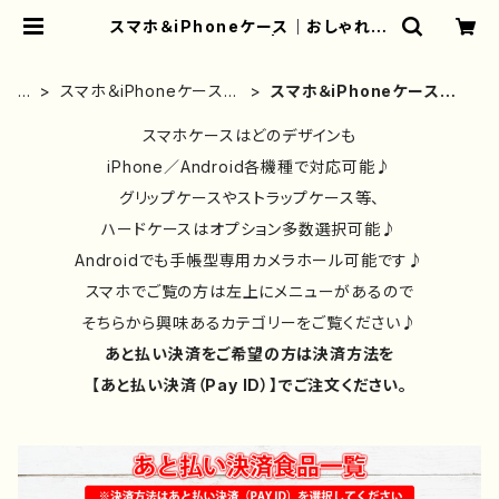
スマホ＆iPhoneケース｜おしゃれ｜
メンズ｜かっこいい | iPhoneケー
ス/スマホケース/Tシャツ/おしゃれ/イ
ラストレーター/グッズ/人気/後払い/
ホ
スマホ＆iPhoneケース｜
スマホ＆iPhoneケース｜
通販｜雑貨屋アリうさ
ー
イラストレーター/絵師作
おしゃれ｜メンズ｜かっこい
ム
品別
スマホケースはどのデザインも
い
iPhone／Android各機種で対応可能♪
グリップケースやストラップケース等、
ハードケースはオプション多数選択可能♪
Androidでも手帳型専用カメラホール可能です♪
スマホでご覧の方は左上にメニューがあるので
そちらから興味あるカテゴリーをご覧ください♪
あと払い決済をご希望の方は決済方法を
【あと払い決済（Pay ID）】でご注文ください。