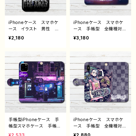
エイター 絵師 オリジナ
ル デザイン グッズ タイ
トル：ブレーメン〜パターン
1〜 作：nero
iPhoneケース スマホケ
iPhoneケース スマホケ
ース イラスト 男性 か
ース 手帳型 全機種対
っこいい イケメン クー
応 イラスト 可愛い女の
¥2,180
¥3,180
ル エモい ロック 病
子 かわいい おしゃれ
み メンヘラ ヤンデレ
服 エモい 風景 綺麗
ホラー 高校生 男子 iP
美しい 景色 ノスタルジ
hone17/16/15/14/13 AQ
ック メンズ レディース
UOS Xperia Googlep
女子 iPhone15/14/13/12/
ixel Android アンドロ
11 AQUOS sense 4 5 6
イド ケース 個性的 お
Xperia Googlepixel
すすめ メンズ メガネ
Galaxy Android ア
人気 イラストレーター
ンドロイド ケース 個性
クリエイター 絵師 オリ
的 おすすめ JK 女子
ジナル デザイン グッ
高校生 セーラー服 黒
ズ タイトル：インテリジョ
髪 ボブヘア ショートカッ
ーカー（カラー） 作：NAN
ト 人気 イラストレータ
手帳型iPhoneケース 手
iPhoneケース スマホケ
AICHI（ナナイチ）
ー 絵師 クリエイター
帳型スマホケース 手帳
ース 手帳型 全機種対
グッズ タイトル：朝に佇
型 全機種対応 高校生
応 イラスト 可愛い女の
¥2,533
¥2,880