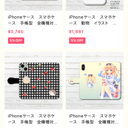
ブヘア ゴシック 個性
すすめ 人気 イラストレ
的 おすすめ 人気 イラ
ーター クリエイター 絵
ストレーター クリエイタ
師 オリジナル デザイ
iPhoneケース スマホケ
iPhoneケース スマホケ
ー 絵師 オリジナル デ
ン グッズ タイトル：ドロ
ース 手帳型 全機種対
ース 動物 イラスト ね
ザイン グッズ タイトル：
シー 作：nero
応 おしゃれ ハリネズ
こ 猫 かわいい ゆる
¥3,740
¥1,881
シスター 作：nero
ミ 動物 イラスト シン
い シンプル メンズ レ
5%OFF
5%OFF
プル かわいい ゆるか
ディース 高校生 男子
わ iPhone15/14/13/12/11
女子 iPhone17/16/15/1
AQUOS Xperia Goo
4/13 AQUOS sense 5 6
glepixel Galaxy Andr
7 Xperia Googlepixel
oid 人気 オリジナル
Galaxy Android ア
デザイン グッズ 個性
ンドロイド ケース 個性
的 おすすめ クリエイタ
的 おすすめ 人気 イラ
ー イラストレーター 絵
ストレーター 絵師 クリ
師 タイトル：さくらんぼと
エイター オリジナル デ
ハリネズミ手帳型スマホケ
ザイン グッズ タイトル：
ース（イエロー） 作：Hana
ぽいんと 作：栞音 F-5
mi F-5
iPhoneケース スマホケ
iPhoneケース スマホケ
ース 手帳型 全機種対
ース 手帳型 全機種対
応 おしゃれ ハリネズ
応 イラスト 可愛い女の