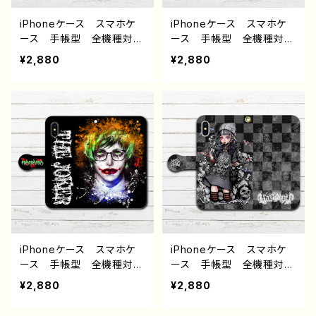
ター クリエイター 絵
ー 絵師 オリジナル デ
師 オリジナル デザイ
ザイン グッズ タイトル：
iPhoneケース スマホケ
iPhoneケース スマホケ
ン グッズ タイトル：メイ
海へのキャンパス 作：しゅ
ース 手帳型 全機種対
ース 手帳型 全機種対
ド 作：nero
り
応 イラスト 可愛い女の
応 イラスト 可愛い女の
¥2,880
¥2,880
子 かっこいい女子 おし
子 かわいい おしゃれ
ゃれ服 エモい ロック
服 エモい 風景 綺麗
クール メンズ 高校生
美しい 景色 ノスタルジ
男子 iPhone17/16/15/1
ック メンズ レディース
4/13 AQUOS Xperia
女子 iPhone15/14/13/12/
Googlepixel Galaxy
11 AQUOS sense 4 5 6
Android アンドロイド
Xperia Googlepixel
ケース ピアス タトゥ
Galaxy Android ア
ー 生足 フード パーカ
ンドロイド ケース 個性
ー タイトスカート ツイン
的 おすすめ 黒髪 ボブ
テール 個性的 おすす
ヘア ショートカット フー
め 人気 イラストレータ
ド 人気 イラストレータ
ー クリエイター 絵師
ー 絵師 クリエイター
iPhoneケース スマホケ
iPhoneケース スマホケ
オリジナル デザイン グッ
オリジナル デザイン グッ
ース 手帳型 全機種対
ース 手帳型 全機種対
ズ タイトル：ドロシー patt
ズ タイトル：おはよう
応 イラスト 男性 かっ
応 イラスト 可愛い 男
¥2,880
¥2,880
ern3 作：nero
作：みふる
こいい イケメン クー
の子娘 おしゃれ服 エモ
ル エモい ロック 病
い ロック クール メン