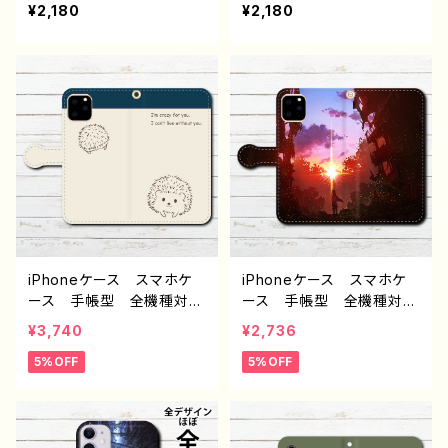
男性 かっこいい イケメ
男性 かっこいい イケメ
¥2,180
¥2,180
ro
ン クール エモい ロッ
ン ロック クール ホラ
ク 病み メンヘラ ヤン
ー 病み メンヘラ ヤン
デレ ホラー 高校生 男
デレ iPhone15/14/13/12/
子 iPhone17/16/15/14/1
11 AQUOS Xperia G
3 AQUOS Xperia Go
ooglepixel Android
oglepixel Android ア
アンドロイド ケース 個
ンドロイド ケース 個性
性的 おすすめ メンズ
的 おすすめ メンズ メ
黒髪 タバコ 人気 イラ
ガネ 白髪 人気 イラス
ストレーター クリエイタ
トレーター クリエイター
ー 絵師 オリジナル デ
絵師 オリジナル デザイ
ザイン グッズ タイトル：
ン グッズ タイトル：イン
本気の自傷 作：NANAICH
テリジョーカー（赤黒） 作：
I（ナナイチ）
iPhoneケース スマホケ
iPhoneケース スマホケ
NANAICHI（ナナイチ）
ース 手帳型 全機種対
ース 手帳型 全機種対
応 おしゃれ ハリネズ
応 おしゃれ イラスト メ
¥3,740
¥2,736
ミ 動物 イラスト シン
ンズ かっこいい女子 風
5%OFF
5%OFF
プル かわいい ゆるか
景 綺麗 景色 美しい
わ 大人女子 レディー
エモい かっこいい 高校
ス iPhone17/1615/14/13
生 男子 iPhone17/16/1
AQUOS Xperia Goo
5/14/13 AQUOS Xperi
glepixel Galaxy Andr
a Googlepixel Galaxy