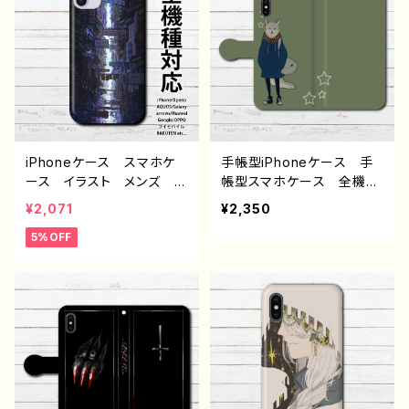
oid 人気 オリジナル
おすすめ 個性的 人
デザイン グッズ 個性
気 イラストレーター クリ
的 おすすめ クリエイタ
エイター 絵師 Android
ー イラストレーター 絵
アンドロイド ケース
師 タイトル：ハリネズミ
オリジナル デザイン グッ
青 作：Hanami F-5
ズ タイトル：廃墟に立つ少
女 作：J.タネダ F-5
iPhoneケース スマホケ
手帳型iPhoneケース 手
ース イラスト メンズ お
帳型スマホケース 全機種
しゃれ 風景 綺麗 景
対応 動物 イラスト お
¥2,071
¥2,350
色 美しい エモい かっ
しゃれ オオカミ 狼 か
5%OFF
こいい 高校生 男子 iP
わいい かっこいい メン
hone17/16/15/14/13 AQ
ズ レディース 女子 高
UOS Xperia Googlep
校生 男子 iPhone17/1
ixel Galaxy おすすめ
6/15/14/13 AQUOS Xp
個性的 人気 イラストレ
eria Googlepixel Gal
ーター クリエイター 絵
axy Android アンドロ
師 Android アンドロイ
イド ケース おすすめ
ド ケース オリジナル
個性的 人気 イラストレ
デザイン グッズ タイト
ーター クリエイター 絵