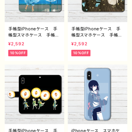
ンドロイド ケース 個性
ストレーター クリエイタ
的 おすすめ JK 女子
ー 絵師 オリジナル デ
高校生 セーラー服 黒
ザイン グッズ タイトル：
髪 ボブヘア ショートカッ
エフゲニー 作：NANAICHI
ト 人気 イラストレータ
（ナナイチ）
手帳型iPhoneケース 手
手帳型iPhoneケース 手
ー 絵師 クリエイター
帳型スマホケース 手帳
帳型スマホケース 手帳
グッズ タイトル：青空を飛
型 全機種対応 イラス
型 全機種対応 可愛い女
¥2,592
¥2,592
ぶ 作：みふる
ト 可愛い女の子 おしゃ
の子 おしゃれ服 エモ
10%OFF
10%OFF
れ服 エモい 風景 綺
い 風景 綺麗 美しい
麗 美しい 景色 ノスタ
景色 ノスタルジック メン
ルジック メンズ レディー
ズ レディース 女子 iPh
ス 女子 iPhone15/14/1
one15/14/13/12/11 AQU
3/12/11 AQUOS sense
OS sense 4 5 6 Xperia
4 5 6 Xperia Google
Googlepixel Galaxy
pixel Android アンドロ
Android アンドロイ
イド ケース 個性的 お
ド ケース 個性的 おす
すすめ セミロングヘア
すめ 金髪 セミロングヘ
人気 イラストレーター
ア 天使 人気 イラスト
クリエイター 絵師 オリ
レーター クリエイター
ジナル デザイン グッ
絵師 オリジナル デザイ
ズ タイトル：海風ドレス
ン グッズ タイトル：流れ
手帳型iPhoneケース 手
iPhoneケース スマホケ