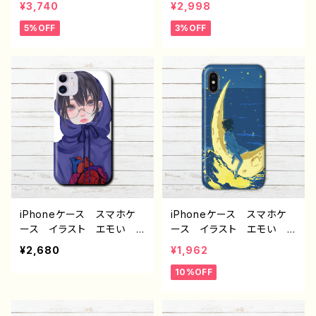
¥3,740
¥2,998
ミ 動物 イラスト シン
子 おしゃれ服 かわい
5%OFF
3%OFF
プル かわいい ゆるか
い ロリっ娘 エモい iPh
わ iPhone15/14/13/12/11
one15/14/13/12/11 AQU
AQUOS Xperia Goo
OS Xperia Googlepix
glepixel Galaxy Andr
el Galaxy Android
oid 人気 オリジナル
アンドロイド ケース おす
デザイン グッズ 個性
すめ 個性的 金髪 ロン
的 おすすめ クリエイタ
グヘア ワンピース 生
ー イラストレーター 絵
足 人気 イラストレータ
師 タイトル：さくらんぼと
ー 絵師 クリエイター
ハリネズミ手帳型スマホケ
オリジナル デザイン グッ
ース 作：Hanami F-5
ズ タイトル：スイーツアリ
ス 作：つるせ E-4
iPhoneケース スマホケ
iPhoneケース スマホケ
ース イラスト エモい
ース イラスト エモい
女の子 おしゃれ iPhone
風景 綺麗 美しい 景
¥2,680
¥1,962
12 Pro Max Xperia G
色 可愛い女の子 おしゃ
10%OFF
ooglepixel 5 iPhone5/
れ 後ろ姿 かわいい フ
6/6s/7/8 AQUOS sens
ァンタジー ノスタルジッ
e 2 3 4 5 個性的 人
ク メンズ レディース