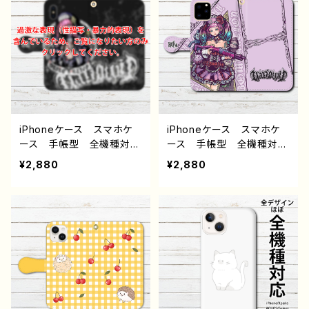
3 AQUOS Xperia Go
女子 iPhone13/12/11 A
oglepixel Galaxy And
QUOS sense 4 5 6 Xp
roid アンドロイド ケー
eria Galaxy OPPO B
ス ピアス 銀髪 白髪
ASIO iPhone5/6/6s/7/
個性的 おすすめ 人気
8 Android アンドロイ
イラストレーター クリエイ
ド ケース 個性的 おす
ター 絵師 オリジナル
すめ JK 女子高校生
デザイン グッズ ケー
セーラー服 黒髪 後ろ
ス タイトル：ブレーメン
姿 人気 イラストレータ
iPhoneケース スマホケ
iPhoneケース スマホケ
作：nero
ー 絵師 クリエイター
ース 手帳型 全機種対
ース 手帳型 全機種対
グッズ タイトル：邂逅
応 イラスト 可愛い女の
応 イラスト 可愛い女の
¥2,880
¥2,880
作：ヤモリ
子 かっこいい女子 おし
子 かっこいい女子 おし
ゃれ服 エモい ロック
ゃれ服 エモい ロック
クール 病みかわいい ヤ
クール メンズ 高校生
ンデレ メンヘラ ホラ
男子 iPhone17/16/15/1
ー メンズ 高校生 男
4/13 AQUOS Xperia
子 iPhone17/16/15/14/1
Googlepixel Galaxy
3 AQUOS Xperia Go
Android アンドロイド
oglepixel Galaxy And
ケース ピアス タトゥ
roid アンドロイド ケー
ー 生足 ゴシック スカ
ス タトゥー ピアス ボ
ート ドレス 個性的 お