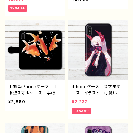
む 作：みふる
男子 iPhone17/16/15/1
子 かっこいい女子 おし
15%OFF
4/13 タイトル：ネオンに導
ゃれ服 ロック クール
かれて J1-9
メンズ 高校生 男子 iP
hone17/16/15/14/13 AQ
UOS Xperia Googlep
ixel Galaxy Android
アンドロイド ケース ピア
ス タトゥー 銀髪 個性
的 おすすめ 人気 イラ
ストレーター クリエイタ
ー 絵師 オリジナル デ
ザイン グッズ タイトル：
ラミア 作：nero
手帳型iPhoneケース 手
iPhoneケース スマホケ
帳型スマホケース 手帳
ース イラスト 可愛い女
型 全機種対応 動物 イ
の子 かっこいい女子 お
¥2,880
¥2,232
ラスト 金魚 和風 和
しゃれ服 病みかわいい
10%OFF
柄 和モダン 大人女子
メンヘラ ヤンデレ iPhon
人気 タイトル：「おや、見な
e15/14/13/12/11 AQUOS
い顔だね」 作：嘉村ギミ
Xperia Googlepixel
Galaxy Android ア