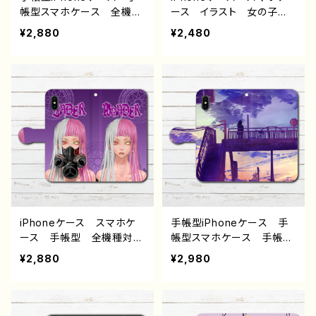
作：もなか G-6
星になる前に 作：もな
帳型スマホケース 全機種
ース イラスト 女の子
か G-6
対応 おしゃれ イラス
エモい おしゃれ クー
¥2,880
¥2,480
ト エモい iPhone11 Pro
ル 高校生 男子 iPhon
MAX 妖怪 かわいい X
e17/16/15/14/13 AQUOS
peria Googlepixel iP
sense 8 9 10 Xperia
hone5/6/6s/7/8 ファン
Google Pixel 可愛い
タジー Galaxy ARROW
おすすめ 個性的 人気
S AQUOSZenfone ス
イラストレーター クリエイ
マホカバー iPhone 携
ター 絵師 Android ア
帯 カバー ケース アイ
ンドロイド ケース タイト
フォンケース イラストレー
ル：indigo 作：灰染せんり
ター 絵師 クリエイタ
ー タイトル：狐火 作：嘉
村ギミ
iPhoneケース スマホケ
手帳型iPhoneケース 手
ース 手帳型 全機種対
帳型スマホケース 手帳
応 イラスト 可愛い女の
型 全機種対応 イラス
¥2,880
¥2,980
子 かっこいい女子 おし
ト エモい 風景 綺麗
ゃれ エモい ロック ク
美しい 景色 可愛い女の
ール メンズ 高校生 男
子 おしゃれ ノスタルジッ
子 iPhone17/16/15/14/1
ク メンズ レディース