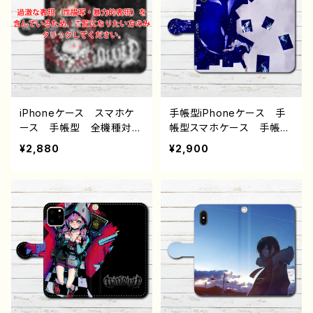
one15/14/13/12/11 AQU
ixel Android アンドロ
OS Xperia Googlepix
イド ケース ピアス タト
el Galaxy Android
ゥー 黒髪 銀髪 白髪
アンドロイド ケース 個
ミニスカート 生足 フー
性的 おすすめ 人気 イ
ド パーカー 個性的 お
ラストレーター クリエイタ
すすめ 人気 イラストレ
ー 絵師 オリジナル デ
ーター クリエイター タイ
ザイン グッズ タイトル：
トル：メデューサ 作：nero
iPhoneケース スマホケ
手帳型iPhoneケース 手
少年とシャチ 作：しゅり
ース 手帳型 全機種対
帳型スマホケース 手帳
応 イラスト 可愛い女の
型 全機種対応 イラス
¥2,880
¥2,900
子 かっこいい女子 おし
ト 男の子 かっこいい
ゃれ服 エモい ロック
イケメン クール おしゃ
クール ホラー メンズ
れ 動物 シャチ かわい
高校生 男子 iPhone17/
い エモい メンズ クー
16/15/14/13 AQUOS X
ル 高校生 男子 iPh
peria Googlepixel An
one17/16/15/14/13 AQU
droid アンドロイド ケー
OS Xperia Googlepix
ス 黒髪 金髪 ツインテ
el Galaxy Android
ール メイド服 ゴシッ
アンドロイド ケース 個
ク ピアス 個性的 おす
性的 おすすめ 人気 イ
すめ 人気 イラストレー
ラストレーター クリエイタ