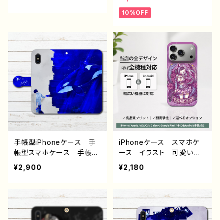
ndroid iPhone17/16/15/
ホケース ネタ系 エモ
10%OFF
14/13/12/11 Galaxy Xp
い ほぼ 全機種対応 メン
eria GooglePixel AQ
ズ iPhone15/14/13/12/11
UOS OPPO ワイモバイ
AQUOS Xperia Goo
ル etc. 手帳型 全機種
glepixel Galaxy Andr
対応
oid アンドロイド おすす
め 個性的 人気 イラス
トレーター 絵師 クリエ
イター オリジナル デザ
イン グッズ タイトル：脱
法寿司 作：んごミック G
-6
手帳型iPhoneケース 手
iPhoneケース スマホケ
帳型スマホケース 手帳
ース イラスト 可愛い女
型 全機種対応 イラス
の子 かっこいい女子 お
¥2,900
¥2,180
ト 男の子 かっこいい
しゃれ服 エモい ロッ
イケメン クール おしゃ
ク クール セクシー メ
れ 動物 シャチ かわい
ンズ 高校生 男子 iP
い エモい メンズ クー
hone17/16/15/14/13 AQ
ル レディース 女子 iPh
UOS Xperia Googlep