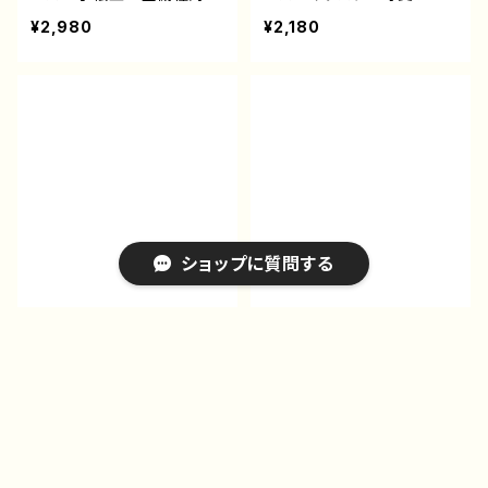
応 イラスト エモい 風
の子 おしゃれ服 かっこ
¥2,980
¥2,180
景 綺麗 美しい 景色
いい女子 エモい セクシ
おしゃれ ノスタルジック
ー メンズ レディース
メンズ レディース 女
女子 iPhone15/14/13/12/
子 iPhone15/14/13/12/11
11 AQUOS sense 4 5 6
AQUOS sense 4 5 6
Xperia Googlepixel
Xperia Googlepixel
Android アンドロイ
Galaxy Android アンド
ド ケース 個性的 おす
ロイド ケース 個性的
すめ 銀髪 ツインテー
おすすめ 人気 イラスト
ル 生足 ワンピース 人
レーター 絵師 クリエイ
気 イラストレーター クリ
ショップに質問する
ター オリジナル デザイ
エイター 絵師 オリジナ
ン グッズ タイトル：ハ
ル デザイン グッズ タイ
レ 作：ヤモリ
トル：SWEETS 作：赤ZU
iPhoneケース スマホケ
iPhoneケース スマホケ
KIN
ース 可愛い女の子 イラ
ース 可愛い女の子 イラ
スト 可愛い女の子 おし
スト おしゃれ エモい
¥1,962
¥2,071
ゃれ服 かっこいい女子
風景 綺麗 美しい 景
10%OFF
5%OFF
エモい ファンタジー メン
色 ノスタルジー 高校
キーワードから探す
ズ レディース 女子 iPh
生 男子 iPhone17/16/1
one15/14/13/12/11 AQU
5/14/13 AQUOS sense
OS sense 4 5 6 Xperia
2 3 4 5 Xperia Googl