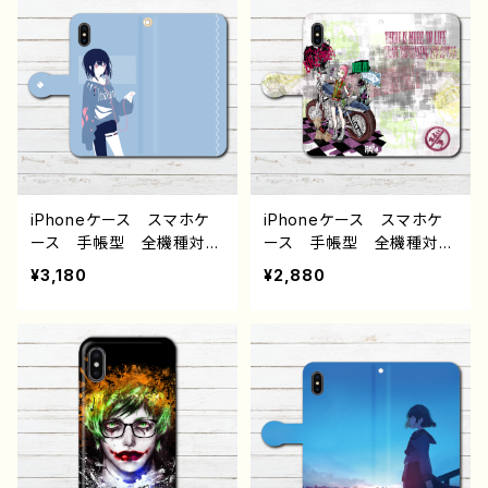
気 イラストレーター クリ
女子 iPhone5/6/6s/7/8
エイター 絵師 Android
iPhoneXs/X AQUOS
アンドロイド ケース タ
sense 4 5 6 Xperia G
イトル：まるめがね 作：ぷ
ooglepixel Android
う子
アンドロイド ケース 個
性的 おすすめ 黒髪 シ
ョートカット ボブヘア ワ
ンピース 人気 イラスト
レーター クリエイター
絵師 グッズ タイトル：話
iPhoneケース スマホケ
iPhoneケース スマホケ
し相手になってよ 作：もな
ース 手帳型 全機種対
ース 手帳型 全機種対
か G-6
応 おしゃれ 女の子 イ
応 イラスト 可愛い女の
¥3,180
¥2,880
ラスト エモい クール
子 かっこいい女子 おし
高校生 男子 iPhone17/
ゃれ服 ロック クール
16/15/14/13 Xperia Go
メンズ 高校生 男子 iP
oglepixel ケース かわ
hone17/16/15/14/13 AQ
いい Galaxy ARROWS
UOS Xperia Googlep
イラストレーター 絵
ixel Galaxy Android
師 クリエイター タイト
アンドロイド ケース 生
ル：indigo 作：灰染せんり
足 個性的 おすすめ 人
気 イラストレーター クリ