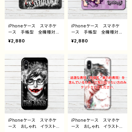
ター ノンブランド オリジ
ン グッズ タイトル：冥
ナル デザイン グッズ タ
花 作：nero
イトル：夏空のビニキ J1-9
iPhoneケース スマホケ
iPhoneケース スマホケ
ース 手帳型 全機種対
ース 手帳型 全機種対
応 イラスト 可愛い女の
応 イラスト 可愛い女の
¥2,880
¥2,880
子 かっこいい女子 おし
子 かっこいい女子 おし
ゃれ服 エモい ロック
ゃれ服 エモい ロック
クール メンズ 高校生
クール セクシー メン
男子 iPhone17/16/15/1
ズ 高校生 男子 iPhon
4/13 iPhone15/14/13/1
e17/16/15/14/13 AQUOS
2/11 AQUOS Xperia
Xperia Googlepixel
Googlepixel Galaxy
Galaxy Android ア
Android アンドロイド
ンドロイド ケース 生
ケース ピアス 網タイ
足 ボブヘア タトゥー
ツ 銀髪 白髪 ワンピー
ピアス ツインテール 個
ス 個性的 おすすめ 人
性的 おすすめ 人気 イ
気 イラストレーター クリ
ラストレーター クリエイタ
エイター 絵師 オリジナ
ー 絵師 オリジナル デ
iPhoneケース スマホケ
iPhoneケース スマホケ
ル デザイン グッズ タイ
ザイン グッズ タイトル：
ース おしゃれ イラスト
ース おしゃれ イラスト
トル：ブレーメン 作：nero
ドロシー pattern2 作：ne