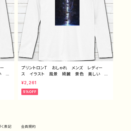
ィー
プリントロンT おしゃれ メンズ レディー
い エ
ス イラスト 風景 綺麗 景色 美しい エ
 人気
モい かっこいい おすすめ 個性的 人気
¥2,261
オリジ
イラストレーター クリエイター 絵師 オリジ
5%OFF
ャツ
ナル デザイン グッズ 白 長袖Tシャツ
海底洞
ロングtシャツ ロンTシャツ タイトル：水没の
九龍城砦 作：J.タネダ F-5
づく表記
会員規約