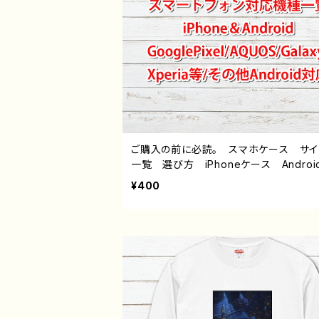
ご購入の前に必読。 スマホケース サ
一覧 選び方 iPhoneケース Androi
hone17/16/15/14/13/12/11 Galaxy X
¥400
a GooglePixel AQUOS OPPO 
バイル etc. 手帳型 全機種対応