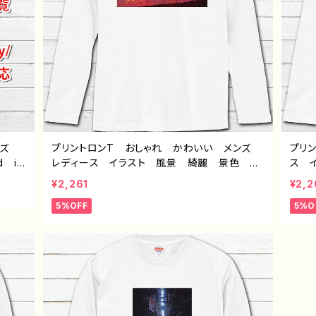
イズ
プリントロンT おしゃれ かわいい メンズ
プリ
d iP
レディース イラスト 風景 綺麗 景色 美
ス 
peri
しい エモい かっこいい おすすめ 個性
モい
¥2,261
¥2,2
ワイモ
的 人気 イラストレーター クリエイター
イラ
5%OFF
5%O
絵師 オリジナル デザイン グッズ 白 長
ナル
袖Tシャツ ロングtシャツ ロンTシャツ タイ
ロン
トル：赤の入道雲 作：J.タネダ F-5
故郷 