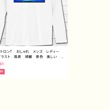
ントロンT おしゃれ メンズ レディー
イラスト 風景 綺麗 景色 美しい エ
 かっこいい おすすめ 個性的 人気
61
ストレーター クリエイター 絵師 オリジ
FF
 デザイン グッズ 白 長袖Tシャツ
グtシャツ ロンTシャツ タイトル：第２の
作：J.タネダ F-5