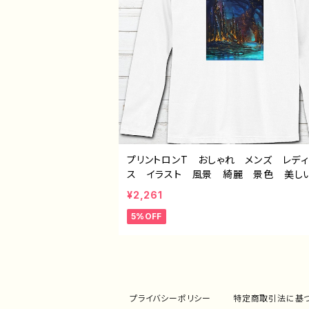
プリントロンT おしゃれ メンズ レデ
ス イラスト 風景 綺麗 景色 美し
モい かっこいい おすすめ 個性的
¥2,261
イラストレーター クリエイター 絵師 
5%OFF
ナル デザイン グッズ 白 長袖Tシ
ロングtシャツ ロンTシャツ タイトル：
窟都市 作：J.タネダ F-5
プライバシーポリシー
特定商取引法に基