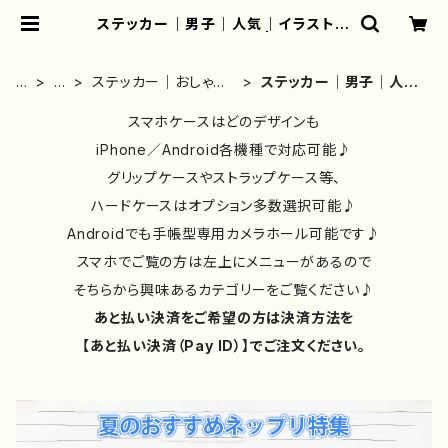
ステッカー｜男子｜人気｜イラスト｜
クリエイター｜おしゃれ | iPhoneケ
ース/スマホケース/Tシャツ/おしゃ
れ/イラストレーター/グッズ/人気/後
ホ
雑
ステッカー｜おしゃれ
ステッカー｜男子｜人気
払い/通販｜雑貨屋アリうさ
ー
貨
｜人気｜イラストレー
｜イラスト｜クリエイタ
ム
類
ター｜かわいい
スマホケースはどのデザインも
ー｜おしゃれ
①
iPhone／Android各機種で対応可能♪
グリップケースやストラップケース等、
ハードケースはオプション多数選択可能♪
Androidでも手帳型専用カメラホール可能です♪
スマホでご覧の方は左上にメニューがあるので
そちらから興味あるカテゴリーをご覧ください♪
あと払い決済をご希望の方は決済方法を
【あと払い決済（Pay ID）】でご注文ください。