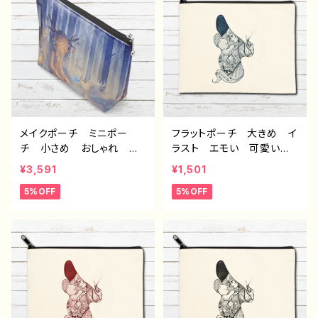
クリエイター 絵師 オリ
ター 絵師 オリジナル
ジナル デザイン グッ
デザイン グッズ 面白
ズ ノンブランド タイトル：
い おもしろい ゆるい
デザインポーチ №661 J
ユニーク ネタ系 悪いこ
1-9
とを言うパンダ タイトル：
たいやき悪パンダ セリフ付
き 作：こさつね G-6
メイクポーチ ミニポー
フラットポーチ 大きめ イ
チ 小さめ おしゃれ か
ラスト エモい 可愛い女
わいい イラスト 男の
の子 おしゃれ かわい
¥3,591
¥1,501
子 かっこいい イケメ
い メイクポーチ ミニポ
5%OFF
5%OFF
ン ショタ エモい 風
ーチ 化粧ポーチ コスメ
景 綺麗 美しい 景色
ポーチ おすすめ 個性
おすすめ 個性的 人気
的 人気 イラストレータ
イラストレーター クリエイ
ー クリエイター 絵師
ター 絵師 オリジナル
オリジナル デザイン グッ
デザイン グッズ タイト
ズ タイトル：Cocoon5
ル：「ベルの森」 作：星灯れ
作：アナ F-5
ぬ F-5