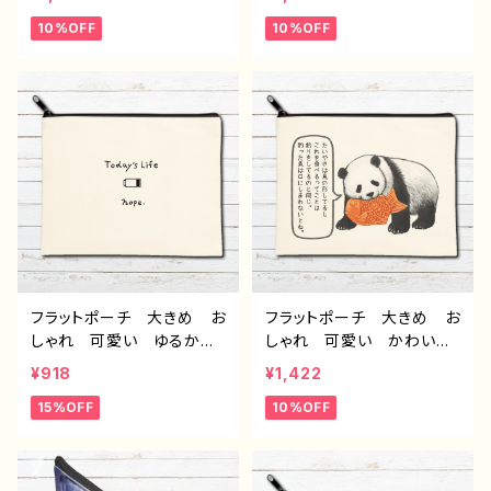
ディース 動物 パンダ
ディース 動物 パンダ
10%OFF
10%OFF
イラスト メイクポーチ 化
イラスト メイクポーチ 化
粧ポーチ コスメポーチ
粧ポーチ コスメポーチ
おすすめ 個性的 人気
おすすめ 個性的 人気
イラストレーター クリエイ
イラストレーター クリエイ
ター 絵師 オリジナル
ター 絵師 オリジナル
デザイン グッズ 面白
デザイン グッズ 面白
い おもしろい ゆるい
い おもしろい ゆるい
ユニーク ネタ系 悪いこ
ユニーク ネタ系 悪いこ
とを言うパンダ タイトル：
とを言うパンダ タイトル：
もしもし悪パンダ 作：こさ
たいやき悪パンダ 作：こさ
つね G-6
つね G-6
フラットポーチ 大きめ お
フラットポーチ 大きめ お
しゃれ 可愛い ゆるか
しゃれ 可愛い かわい
わ メンズ レディース
い ゆるかわ メンズ レ
¥918
¥1,422
面白い おもしろい ユニ
ディース 動物 パンダ
15%OFF
10%OFF
ーク イラスト メイクポー
イラスト メイクポーチ 化
チ 化粧ポーチ コスメポ
粧ポーチ コスメポーチ
ーチ おすすめ 個性的
おすすめ 個性的 人気
人気 イラストレーター
イラストレーター クリエイ