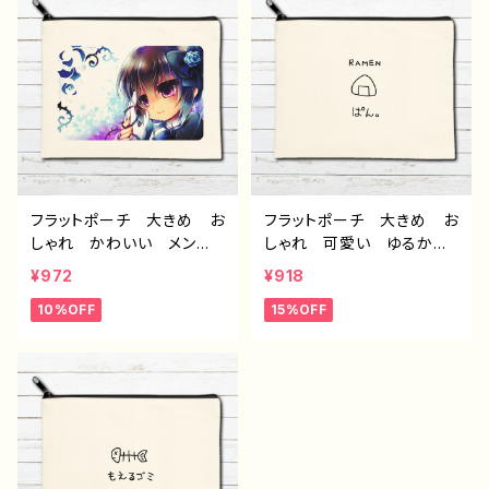
チ コスメポーチ おすす
気 イラストレーター クリ
め 個性的 人気 イラス
エイター 絵師 オリジナ
トレーター クリエイター
ル デザイン グッズ タイ
絵師 オリジナル デザイ
トル：Smile Painting 作：
ン グッズ タイトル：COL
水無月りい
ORS：Snow Rabbit 作：
水無月りい
フラットポーチ 大きめ お
フラットポーチ 大きめ お
しゃれ かわいい メン
しゃれ 可愛い ゆるか
ズ レディース 可愛い女
わ メンズ レディース
¥972
¥918
の子 イラスト ゴスロ
面白い おもしろい ユニ
10%OFF
15%OFF
リ クラロリ ゴシック 個
ーク イラスト メイクポー
性的 おすすめ 人気 イ
チ 化粧ポーチ コスメポ
ラストレーター クリエイタ
ーチ おすすめ 個性的
ー 絵師 オリジナル デ
人気 イラストレーター
ザイン グッズ タイトル：
クリエイター 絵師 オリ
【月蝕ざっか店】病んでるク
ジナル デザイン グッ
ラロリさん 作：白夜ゆう
ズ ノンブランド タイトル：
G-6
デザインポーチ №663