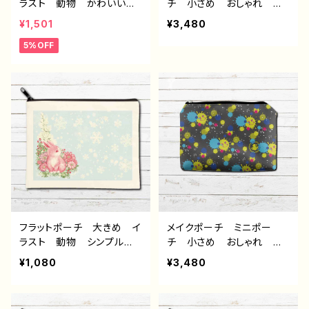
ラスト 動物 かわいい
チ 小さめ おしゃれ か
おしゃれ ゆるかわ メイ
わいい イラスト 動物
¥1,501
¥3,480
クポーチ ミニポーチ 化
シンプル うさぎ ウサ
5%OFF
粧ポーチ コスメポーチ
ギ 兎 花柄 綺麗 可愛
おすすめ 個性的 人気
い おすすめ 個性的 人
イラストレーター クリエイ
気 イラストレーター クリ
ター 絵師 オリジナル
エイター 絵師 オリジナ
デザイン グッズ タイト
ル デザイン グッズ タイ
ル：ノア3 作：アナ F-5
トル：COLORS：Snow Rab
bit 作：水無月りい
フラットポーチ 大きめ イ
メイクポーチ ミニポー
ラスト 動物 シンプル
チ 小さめ おしゃれ か
うさぎ ウサギ 兎 花
わいい イラスト シンプ
¥1,080
¥3,480
柄 綺麗 おしゃれ かわ
ル ポップ 可愛い ゆる
いい 可愛い メイクポー
かわ ゆるい レディー
チ ミニポーチ 化粧ポー
ス おすすめ 個性的 人