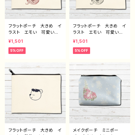
フラットポーチ 大きめ イ
フラットポーチ 大きめ イ
ラスト エモい 可愛い女
ラスト エモい 可愛い女
の子 おしゃれ かわい
の子 おしゃれ かわい
¥1,501
¥1,501
い メイクポーチ ミニポ
い メイクポーチ ミニポ
5%OFF
5%OFF
ーチ 化粧ポーチ コスメ
ーチ 化粧ポーチ コスメ
ポーチ おすすめ 個性
ポーチ おすすめ 個性
的 人気 イラストレータ
的 人気 イラストレータ
ー クリエイター 絵師
ー クリエイター 絵師
オリジナル デザイン グッ
オリジナル デザイン グッ
ズ タイトル：Cocoon3
ズ タイトル：Cocoon1
作：アナ F-5
作：アナ F-5
フラットポーチ 大きめ イ
メイクポーチ ミニポー