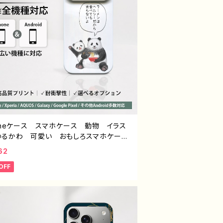
honeケース スマホケース 動物 イラス
ゆるかわ 可愛い おもしろスマホケー
面白いiPhoneケース ユニーク ネタ
62
い iPhone5/6/6s/7/8/XS/11/12/13
OFF
OS Xperia Googlepixel 人気
ストレーター クリエイター 絵師 個性
Android アンドロイド 携帯 ハード
ス グッズ スマホカバー アイフォンケ
 悪いことを言うパンダ タイトル：ラーメ
ついて悪いこと言うパンダ 子パンダ付