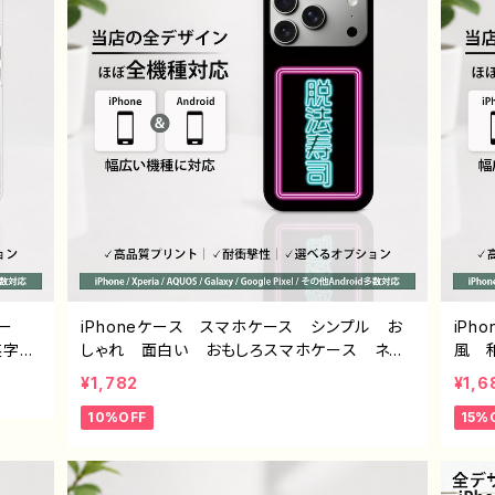
ー
iPhoneケース スマホケース シンプル お
iP
英字ロ
しゃれ 面白い おもしろスマホケース ネタ
風 
メン
系 エモい ほぼ 全機種対応 メンズ iPho
ンズ
¥1,782
¥1,6
女子
ne15/14/13/12/11 AQUOS Xperia Goog
7/1
10%OFF
15%
UOS
lepixel Galaxy Android アンドロイド
oid
oid
おすすめ 個性的 人気 イラストレーター
S X
 個性
絵師 クリエイター オリジナル デザイン
ン /
デザイ
グッズ タイトル：脱法寿司 作：んごミック G