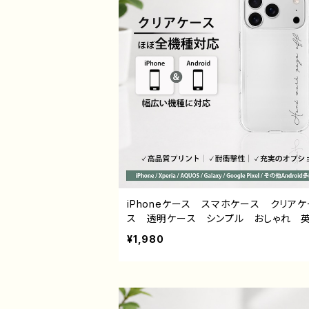
iPhoneケース スマホケース クリアケ
ス 透明ケース シンプル おしゃれ 
ゴ ミニマル 安い ほぼ 全機種対応 
¥1,980
ズ 高校生 男子 レディース 大人
耐衝撃 iPhone17/16/15/14/13 AQ
Xperia Googlepixel Galaxy Andr
アンドロイド 携帯ケース おすすめ
的 人気 クリエイター オリジナル 