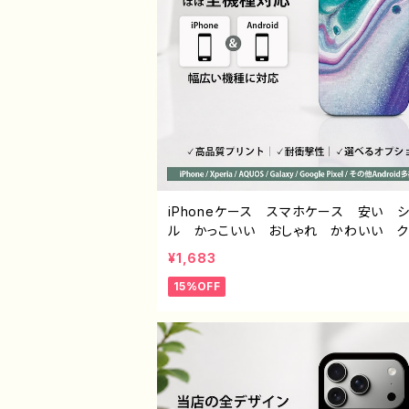
iPhoneケース スマホケース 安い 
ル かっこいい おしゃれ かわいい 
ル メンズ レディース エモい画像
¥1,683
美しい 個性的 おすすめ 人気 クリ
15%OFF
ー iPhone15/14/13/12/11 AQUOS s
4 5 6 Xperia Googlepixel Gala
ndroid アンドロイド ケース ノンブラ
ド オリジナル デザイン グッズ タイ
エモいスマホケース PART375-1 J1-9