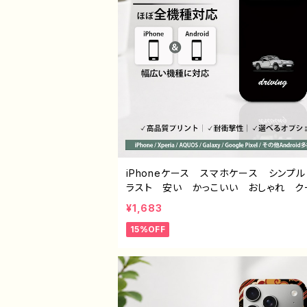
iPhoneケース スマホケース シンプ
ラスト 安い かっこいい おしゃれ ク
ル メンズ 個性的 おすすめ 人気 
¥1,683
イター iPhone15/14/13/12/11 AQUO
15%OFF
se 4 5 6 Xperia Googlepixel Ga
Android アンドロイド ケース ノン
ド オリジナル デザイン グッズ タイ
シンプル スマホケース PART40-2 J1-