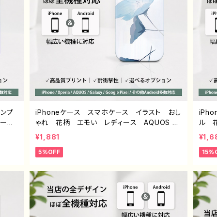
シンプ
iPhoneケース スマホケース イラスト おし
iP
クー
ゃれ 花柄 エモい レディース AQUOS se
ル 
 綺麗
nse 2 3 4 5 iPhone15/14/13/12/11 Xperi
個性
¥1,881
¥1,6
エイタ
a Googlepixel Galaxy おすすめ 個性
ー iP
5%OFF
15%
ense
的 人気 イラストレーター クリエイター
5 6 
xy A
絵師 Android アンドロイド ケース オリ
roi
ン
ジナル デザイン グッズ タイトル：ネモフィ
リジ
トル：
ラ 作：栞音 F-5
ース 
2 J1