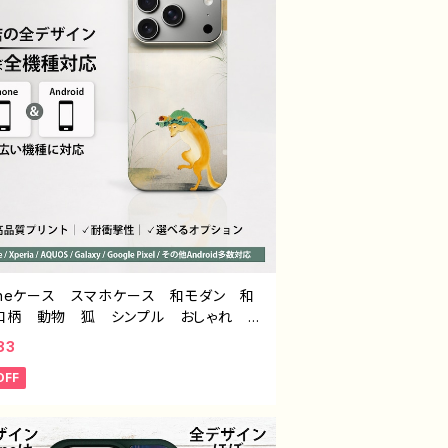
honeケース スマホケース 和モダン 和
和柄 動物 狐 シンプル おしゃれ メ
 大人女子 かわいい 安い iPhone1
83
6/15/14/13/12 おすすめ 個性的 Andr
OFF
 アンドロイド ケース Galaxy AQUO
peria Google Pixel タイトル：和モダ
きつね デザイン934 J1-9