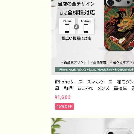
iPhoneケース スマホケース 和モダ
風 和柄 おしゃれ メンズ 高校生
安い iPhone17/16/15/14/13/12 
¥1,683
個性的 Android アンドロイド ケー
15%OFF
laxy AQUOS Xperia Google Pix
イトル：和柄ドラゴン デザイン932 J1-9