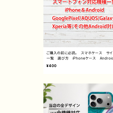
ご購入の前に必読。 スマホケース サ
一覧 選び方 iPhoneケース Androi
hone17/16/15/14/13/12/11 Galaxy X
¥400
a GooglePixel AQUOS OPPO 
バイル etc. 手帳型 全機種対応