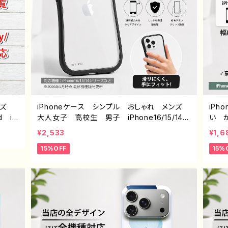
イズ
iPhoneケース シンプル おしゃれ メンズ
iP
d iP
大人女子 高校生 男子 iPhone16/15/14/1
い 
peri
3/12/11 かっこいい おすすめ 人気 韓国
高校
¥2,533
¥1,6
ワイモ
風 ミニマルデザイン オリジナル デザイ
リエイタ
15%OFF
15%
ン くびれケース 耐衝撃 持ちやすい 滑り
sens
にくい 透明ケース ブラックフレーム グッ
axy
ズ グリップ付き 携帯 クリアケース タイト
ラン
ル：シンプル グリップケース no signal デザイ
ル：シ
ン960 J1-9