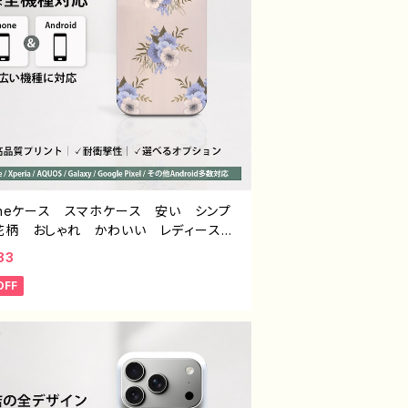
honeケース スマホケース 安い シンプ
花柄 おしゃれ かわいい レディース
的 韓国風 おすすめ 人気 クリエイタ
83
hone17/16/15/14 AQUOS sense 4
OFF
Xperia Googlepixel Galaxy And
d アンドロイド ケース ノンブランド オ
ナル デザイン グッズ エモいスマホケ
タイトル：ニュアンスフラワー PART373-
-9