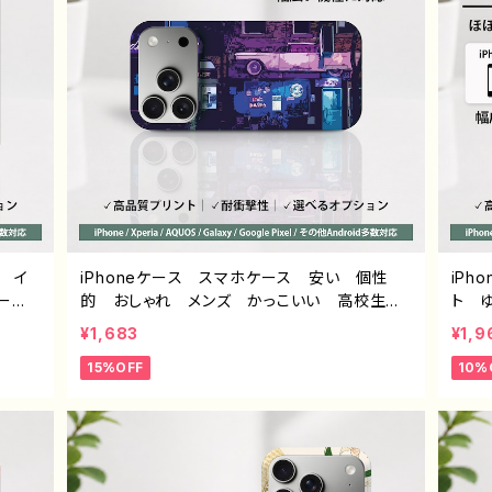
ル イ
iPhoneケース スマホケース 安い 個性
iP
ー
的 おしゃれ メンズ かっこいい 高校生
ト 
クリエ
男子 サイバーパンク クール iPhone17/1
ス 
¥1,683
¥1,9
S sen
6/15/14/ AQUOS sense 2 3 4 5 Xperia
系 ゆる
15%OFF
10%
laxy
Googlepixel Galaxy Android アンド
AQU
ブラン
ロイド ケース スマホカバー 携帯 ハード
イラ
トル：
ケース アイフォンケース おすすめ 人気
的 
9
クリエイター ノンブランド オリジナル デザ
ケー
イン グッズ タイトル：ネオンに導かれて J1
ース
-9
ンに