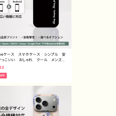
honeケース スマホケース シンプル 安
かっこいい おしゃれ クール メンズ
生 男子 個性的 おすすめ 人気 ク
83
ー iPhone15/14/13/12/11 AQUOS
OFF
e 4 5 6 Xperia Googlepixel Gal
 Android アンドロイド ケース ノンブ
ド オリジナル デザイン グッズ タイト
ンプル スマホケース PART193 J1-9