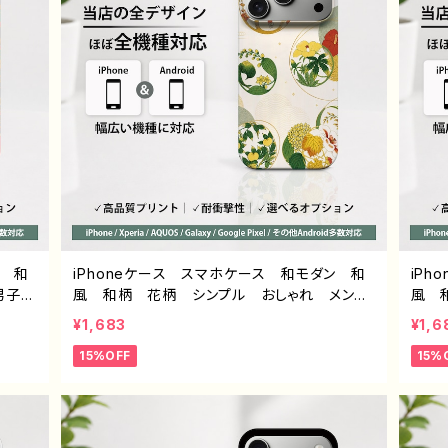
き 作
ン 和
iPhoneケース スマホケース 和モダン 和
iP
 男子
風 和柄 花柄 シンプル おしゃれ メン
風 
おすすめ
ズ 大人女子 かわいい 安い iPhone17/1
ンズ
¥1,683
¥1,6
ス Ga
6/15/14/13/12 おすすめ 個性的 Android
7/1
15%OFF
15%
el タ
アンドロイド ケース Galaxy AQUOS
oid
Xperia Google Pixel タイトル：和柄フラワ
S X
ー デザイン930 J1-9
ン /