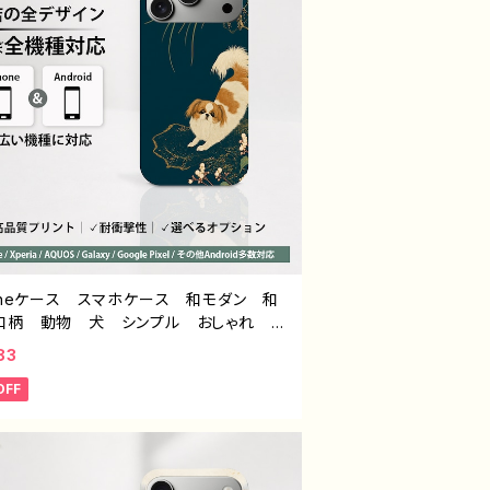
：こさつね G-6
honeケース スマホケース 和モダン 和
和柄 動物 犬 シンプル おしゃれ メ
 大人女子 かわいい 安い iPhone1
83
6/15/14/13/12 おすすめ 個性的 Andr
OFF
 アンドロイド ケース Galaxy AQUO
peria Google Pixel タイトル：和モダ
 シーズー デザイン931 J1-9