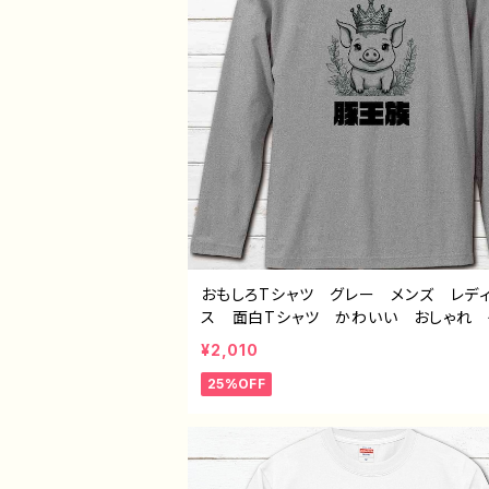
おもしろTシャツ グレー メンズ レデ
ス 面白Tシャツ かわいい おしゃれ 
スト ブタ 動物 ゆるかわ ゆるい 
¥2,010
ク ネタ系 オリジナルキャラクター お
25%OFF
め 個性的 人気 イラストレーター 
イター 絵師 オリジナル デザイン グ
ズ 半袖シャツ デザイン コラボ グ
長袖Tシャツ ロングTシャツ タイトル：
族（グレー） 作：んごミック C-3