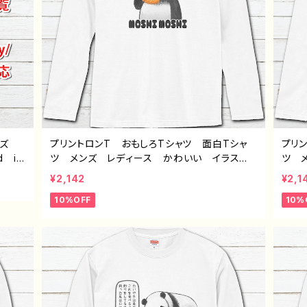
イズ
プリントロンT おもしろTシャツ 面白Tシャ
プリ
d iP
ツ メンズ レディース かわいい イラス
ツ 
peri
ト パンダ 動物 ゆるかわ おすすめ 個性
ト 
¥2,142
¥2,1
ワイモ
的 面白い ユニーク ゆるい ネタ系 人
的 
10%OFF
10%
気 イラストレーター 絵師 クリエイター
気 
長袖Tシャツ ロングTシャツ オリジナル デ
長袖
ザイン グッズ 悪いことを言うパンダ タイト
ザイ
ル：もしもし悪パンダ 作：こさつね G-6
ル：