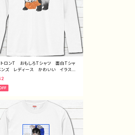
ントロンT おもしろTシャツ 面白Tシャ
メンズ レディース かわいい イラス
パンダ 動物 ゆるかわ おすすめ 個性
42
面白い ユニーク ゆるい ネタ系 人
OFF
イラストレーター 絵師 クリエイター
Tシャツ ロングTシャツ オリジナル デ
ン グッズ 悪いことを言うパンダ タイト
たいやき悪パンダ 作：こさつね G-6