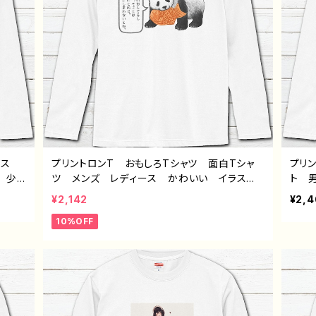
ラス
プリントロンT おもしろTシャツ 面白Tシャ
プリ
 少
ツ メンズ レディース かわいい イラス
ト 
髪 個
ト パンダ 動物 ゆるかわ おすすめ 個性
い 
¥2,142
¥2,
ー 絵
的 面白い ユニーク ゆるい ネタ系 人
すめ
10%OFF
 長袖
気 イラストレーター 絵師 クリエイター
ナル
天使
長袖Tシャツ ロングTシャツ オリジナル デ
ロン
ザイン グッズ 悪いことを言うパンダ タイト
部 
ル：たいやき悪パンダ セリフ付き 作：こさつ
ね G-6