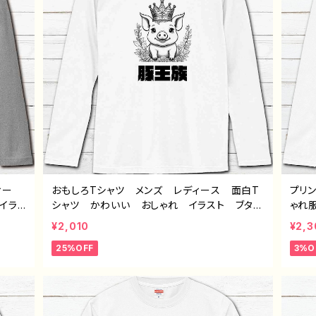
ィー
おもしろTシャツ メンズ レディース 面白T
プリ
イラ
シャツ かわいい おしゃれ イラスト ブタ
ゃれ
ユニー
動物 ゆるかわ ゆるい ユニーク ネタ系
指ハ
¥2,010
¥2,3
すす
オリジナルキャラクター おすすめ 個性的
カッ
25%OFF
3%O
クリエ
人気 イラストレーター クリエイター 絵
師 
ッ
師 オリジナル デザイン グッズ 半袖シャ
ツ 
ッズ
ツ デザイン コラボ グッズ 長袖Tシャ
つるせ
豚王
ツ ロングTシャツ タイトル：豚王族（ホワイ
ト） 作：んごミック C-3