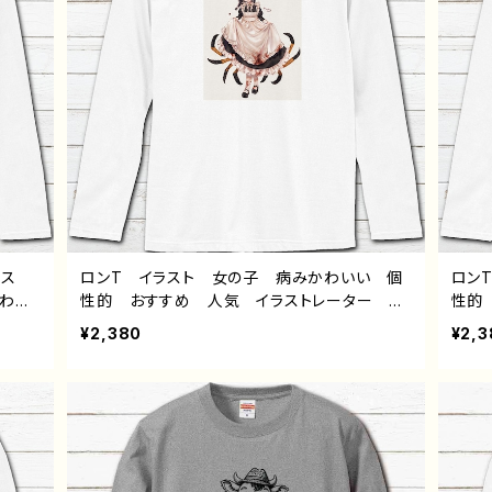
ラス
ロンT イラスト 女の子 病みかわいい 個
ロン
かわい
性的 おすすめ 人気 イラストレーター 絵
性的
 おす
師 クリエイター 長袖Tシャツ ロングTシャ
師 
¥2,380
¥2,3
オリジ
ツ タイトル： 捕食系メイド 作：ようか
ツ タ
ャツ
：風