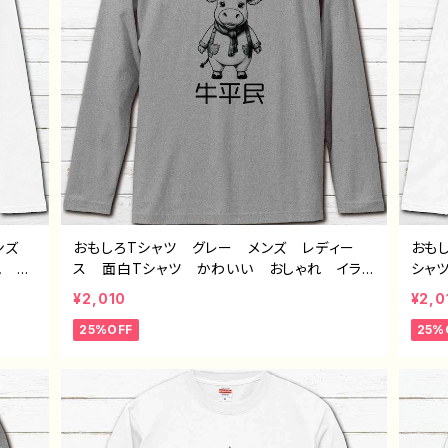
メンズ
おもしろTシャツ グレー メンズ レディー
おも
色 美
ス 面白Tシャツ かわいい おしゃれ イラ
シャ
個性
スト ブタ 動物 ゆるかわ ゆるい ユニー
動物
¥2,010
¥2,0
ター
ク ネタ系 オリジナルキャラクター おすす
オリ
25%OFF
25%
白 長
め 個性的 人気 イラストレーター クリエ
人気
 タイ
イター 絵師 オリジナル デザイン グッ
師 
ズ 半袖シャツ デザイン コラボ グッズ
ツ 
長袖Tシャツ ロングTシャツ タイトル：牛平
ツ 
民（グレー） 作：んごミック C-3
ト） 