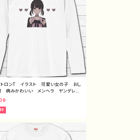
ントロンT イラスト 可愛い女の子 おし
服 病みかわいい メンヘラ ヤンデレ
ート 個性的 おすすめ 黒髪 ショート
09
ト おさげ 人気 イラストレーター 絵
FF
クリエイター 長袖Tシャツ ロングTシャ
オリジナル デザイン グッズ タイトル：
pattern37 作：つるせ E-4