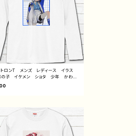
ントロンT メンズ レディース イラス
男の子 イケメン ショタ 少年 かわい
かっこいい エモい 黒髪 個性的 おす
400
 人気 イラストレーター 絵師 オリジ
 デザイン グッズ 白 長袖Tシャツ
グTシャツ タイトル：風邪引きサッカー
作：風邪早僕（ぼく）