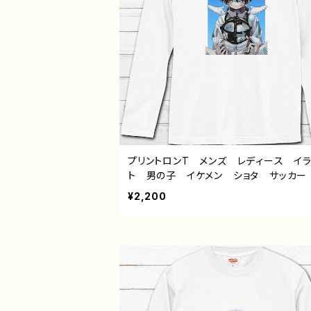
プリントロンT メンズ レディース イ
ト 男の子 イケメン ショタ サッカー
年 かわいい かっこいい エモい 黒
¥2,200
性的 おすすめ 人気 イラストレータ
師 オリジナル デザイン グッズ 白
Tシャツ ロングTシャツ タイトル：病弱
蹴球部 作：風邪早僕（ぼく）