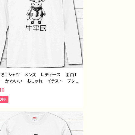
しろTシャツ メンズ レディース 面白T
ツ かわいい おしゃれ イラスト ブタ
 ゆるかわ ゆるい ユニーク ネタ系
10
ジナルキャラクター おすすめ 個性的
OFF
 イラストレーター クリエイター 絵
オリジナル デザイン グッズ 半袖シャ
デザイン コラボ グッズ 長袖Tシャ
ロングTシャツ タイトル：牛平民（ホワイ
作：んごミック C-3