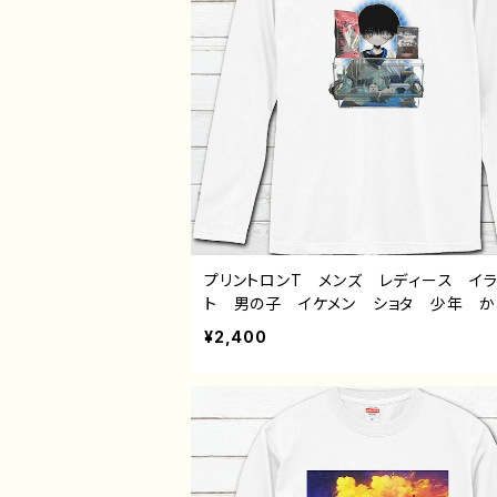
プリントロンT メンズ レディース イ
ト 男の子 イケメン ショタ 少年 
い かっこいい エモい 黒髪 個性的
¥2,400
すめ 人気 イラストレーター 絵師 
ナル デザイン グッズ 白 長袖Tシ
ロングTシャツ タイトル：ハムスター 作
邪早ぼく（僕）