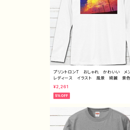
プリントロンT おしゃれ かわいい 
レディース イラスト 風景 綺麗 景
しい エモい かっこいい おすすめ 
¥2,261
的 人気 イラストレーター クリエイ
5%OFF
絵師 オリジナル デザイン グッズ 
袖Tシャツ ロングtシャツ ロンTシャツ
トル：赤の入道雲 作：J.タネダ F-5