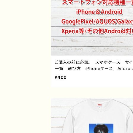
ご購入の前に必読。 スマホケース サ
一覧 選び方 iPhoneケース Androi
hone17/16/15/14/13/12/11 Galaxy X
¥400
a GooglePixel AQUOS OPPO 
バイル etc. 手帳型 全機種対応