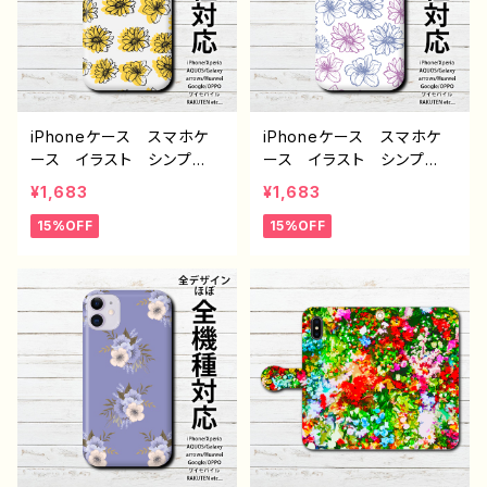
個性的 おすすめ 後ろ
ー 絵師 タイトル：緑
姿 ショートカット ワンピ
作：Hanami F-5
ース 人気 イラストレー
ター クリエイター 絵
師 オリジナル デザイ
ン グッズ タイトル：お花
iPhoneケース スマホケ
iPhoneケース スマホケ
屋さん 作：もなか G-6
ース イラスト シンプ
ース イラスト シンプ
ル 安い 花柄 レディー
ル 安い 花柄 ゆるか
¥1,683
¥1,683
ス メンズ おしゃれ か
わ メンズ レディース
15%OFF
15%OFF
わいい 個性的 おすす
おしゃれ 個性的 おすす
め 人気 クリエイター i
め 人気 クリエイター i
Phone15/14/13/12/11 AQ
Phone15/14/13/12/11 AQ
UOS sense 4 5 6 Xper
UOS sense 4 5 6 Xper
ia Googlepixel Galax
ia Googlepixel Galax
y Android アンドロイ
y Android アンドロイ
ド ケース ノンブランド
ド ケース ノンブランド
オリジナル デザイン グッ
オリジナル デザイン グッ
ズ タイトル：シンプル スマ
ズ タイトル：シンプル スマ
ホケース PART526 J1-9
ホケース PART505 J1-9