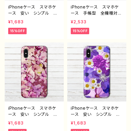
iPhoneケース スマホケ
iPhoneケース スマホケ
ース 安い シンプル 花
ース 手帳型 全機種対
柄 おしゃれ かわいい
応 おしゃれ 花柄 安
¥1,683
¥2,533
レディース 個性的 おす
い iPhone11 Pro MAX
15%OFF
15%OFF
すめ 人気 クリエイタ
4 Galaxy ギャラクシ
ー iPhone15/14/13/12/11
ー Xperia Googlepix
AQUOS sense 4 5 6
el エクスペリア スマホ
Xperia Googlepixel
カバー iPhone 携帯
Galaxy Android アンド
カバー ケース アイフォ
ロイド ケース ノンブラン
ンケース 個性的 Androi
ド オリジナル デザイン
d アンドロイド ケース
グッズ タイトル：エモいス
タイトル：フラワーガーデ
マホケース PART373-1
ン J1-9
J1-9
iPhoneケース スマホケ
iPhoneケース スマホケ
ース 安い シンプル 花
ース 安い シンプル 花
柄 おしゃれ かわいい
柄 おしゃれ ゆるかわ
¥1,683
¥1,683
レディース 個性的 おす
可愛い レディース 個性