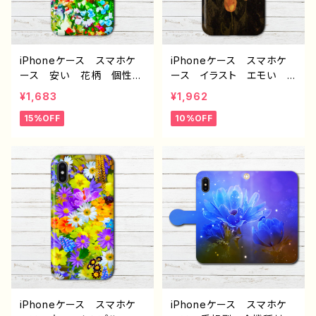
音 F-5
iPhoneケース スマホケ
iPhoneケース スマホケ
ース 安い 花柄 個性
ース イラスト エモい
的 おしゃれ かわいい
風景 綺麗 景色 美し
¥1,683
¥1,962
可愛い 大人女子 レディ
い 花柄 iPhone15/14/1
15%OFF
10%OFF
ース iPhone17/16/15/1
3/12/11 AQUOS Xperi
4/13/12/11 AQUOS sens
a Googlepixel Galaxy
e 4 5 6 Xperia Googl
iPhone5/6/6s/7/8 ア
epixel Galaxy Androi
ンドロイド ケース スマ
d アンドロイド ケース
ホカバー iPhone 携
スマホカバー 携帯 ハー
帯 ハード カバー ケー
ドケース アイフォンケー
ス アイフォンケース おす
ス おすすめ 人気 クリ
すめ 個性的 人気 イラ
エイター ノンブランド オ
ストレーター クリエイタ
リジナル デザイン グッ
ー 絵師 デザイン オリ
ズ タイトル：フラワーガー
ジナル デザイン グッ
デン J1-9
ズ タイトル：夜のチューリ
ップ 作：もなか G-6
iPhoneケース スマホケ
iPhoneケース スマホケ