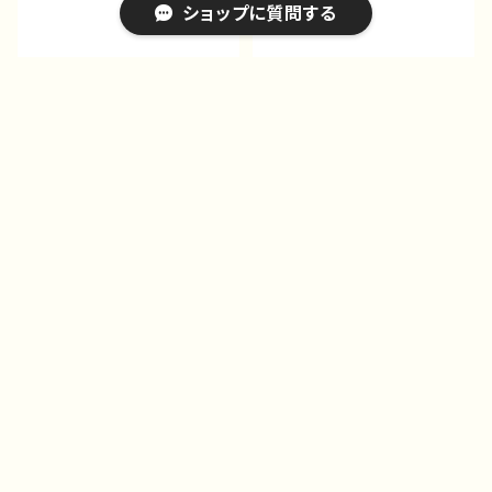
ショップに質問する
ラワー J1-9
iPhoneケース グリッター
iPhoneケース スマホケ
ケース キラキラ シンプ
ース 安い シンプル 花
ル 安い おしゃれ かわ
柄 おしゃれ ゆるかわ
¥1,853
¥1,683
いい 可愛い 花柄 レデ
可愛い レディース 個性
15%OFF
15%OFF
ィース 女子 個性的 お
的 おすすめ 人気 クリ
キーワードから探す
すすめ 人気 クリエイタ
エイター iPhone15/14/1
ー ノンブランド オリジナ
3/12/11 AQUOS sense
ル デザイン グッズ タイ
4 5 6 Xperia Google
トル：煌めく四葉のクローバ
pixel Galaxy Android
ー J1-9
アンドロイド ケース ノ
ンブランド オリジナル デ
カテゴリから探す
ザイン グッズ タイトル：
小花畑 J1-9
Home
スマホ＆iPhoneケース｜おしゃれ｜おすすめ｜人気｜
スマホ＆iPhoneケース｜花柄｜おしゃれ｜韓国風｜人気
iPhoneケース スマホケ
ース 手帳型 全機種対