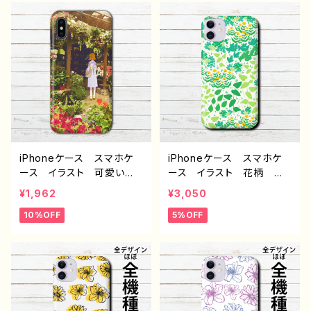
Googlepixel Galaxy
人気 クリエイター iPho
Android アンドロイ
ne15/14/13/12/11 AQUO
ド ケース スマホカバ
S sense 4 5 6 Xperia
ー 携帯 ハードケース
Googlepixel Galaxy
アイフォンケース おすす
Android アンドロイ
め 人気 クリエイター
ド ケース ノンブランド
ノンブランド オリジナル
オリジナル デザイン グッ
デザイン グッズ タイト
ズ タイトル：シンプルスマ
ル：flower J1-9
ホケースPART452 J1-9
iPhoneケース スマホケ
iPhoneケース スマホケ
ース イラスト 可愛い女
ース イラスト 花柄 シ
の子 おしゃれ かわい
ンプル おしゃれ かわい
¥1,962
¥3,050
い エモい 花 風景 綺
い iPhone15/14/13/12/11
10%OFF
5%OFF
麗 美しい 景色 ノスタ
AQUOS Xperia Goo
ルジック メンズ レディー
glepixel Galaxy Andr
ス 女子 iPhone15/14/1
oid 人気 オリジナル
3/12/11 AQUOS sense
デザイン グッズ 個性
4 5 6 Xperia Google
的 Android アンドロイ
pixel Galaxy Android
ド ケース おすすめ ク
アンドロイド ケース
リエイター イラストレータ