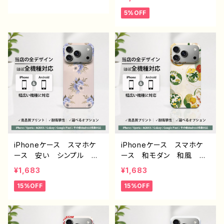
ndroid iPhone17/16/15/
ス AQUOS sense 2 3 4
5%OFF
14/13/12/11 Galaxy Xp
5 iPhone15/14/13/12/11
eria GooglePixel AQ
Xperia Googlepixel
UOS OPPO ワイモバイ
Galaxy おすすめ 個
ル etc. 手帳型 全機種
性的 人気 イラストレー
対応
ター クリエイター 絵
師 Android アンドロイ
ド ケース オリジナル
デザイン グッズ タイト
ル：ネモフィラ 作：栞音 F
-5
iPhoneケース スマホケ
iPhoneケース スマホケ
ース 安い シンプル 花
ース 和モダン 和風 和
柄 おしゃれ かわいい
柄 花柄 シンプル おし
¥1,683
¥1,683
レディース 個性的 韓国
ゃれ メンズ 大人女子
15%OFF
15%OFF
風 おすすめ 人気 クリ
かわいい 安い iPhone1
エイター iPhone17/16/1
7/16/15/14/13/12 おすす
5/14 AQUOS sense 4 5
め 個性的 Android ア
6 Xperia Googlepixel
ンドロイド ケース Galax