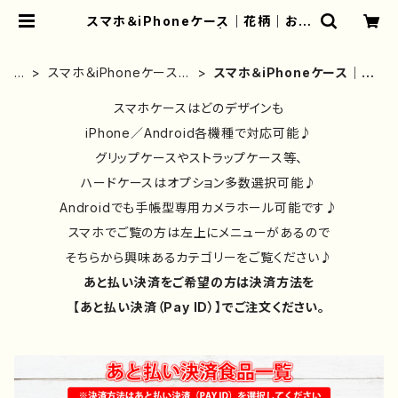
スマホ＆iPhoneケース｜花柄｜おし
ゃれ｜韓国風｜人気 | iPhoneケー
ス/スマホケース/Tシャツ/おしゃれ/イ
ラストレーター/グッズ/人気/後払い/
ホ
スマホ＆iPhoneケース｜
スマホ＆iPhoneケース｜花
通販｜雑貨屋アリうさ
ー
おしゃれ｜おすすめ｜人
柄｜おしゃれ｜韓国風｜人
ム
気｜
スマホケースはどのデザインも
気
iPhone／Android各機種で対応可能♪
グリップケースやストラップケース等、
ハードケースはオプション多数選択可能♪
Androidでも手帳型専用カメラホール可能です♪
スマホでご覧の方は左上にメニューがあるので
そちらから興味あるカテゴリーをご覧ください♪
あと払い決済をご希望の方は決済方法を
【あと払い決済（Pay ID）】でご注文ください。