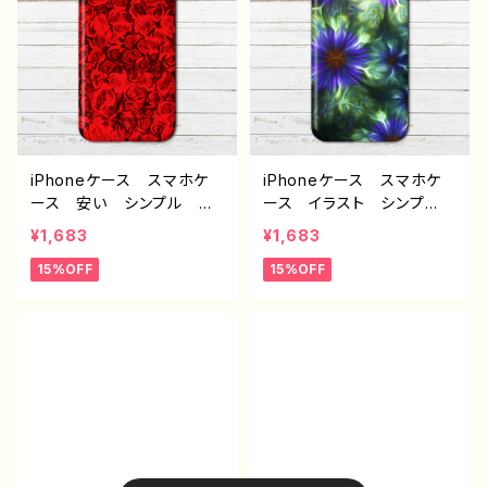
ロイド ケース ノンブラン
Galaxy Android ア
ド オリジナル デザイン
ンドロイド ケース ノンブ
グッズ タイトル：ブルーフ
ランド オリジナル デザイ
ラワー J1-9
ン グッズ タイトル：桜並
木道 J1-9
iPhoneケース スマホケ
iPhoneケース スマホケ
ース 安い シンプル 花
ース イラスト シンプ
柄 おしゃれ かわいい
ル 安い おしゃれ 花
¥1,683
¥1,683
レディース 個性的 おす
柄 かっこいい かわい
15%OFF
15%OFF
すめ 人気 クリエイタ
い 可愛い レディース
ー iPhone15/14/13/12/11
女子 個性的 おすすめ
AQUOS sense 4 5 6
人気 クリエイター iPho
Xperia Googlepixel
ne15/14/13/12/11 AQUO
Galaxy Android アンド
S sense 4 5 6 Xperia
ロイド ケース ノンブラン
Googlepixel Galaxy
ド オリジナル デザイン
Android アンドロイ
グッズ タイトル：ローズ
ド ケース ノンブランド
J1-9
オリジナル デザイン グッ
ズ タイトル：フラクタル フ