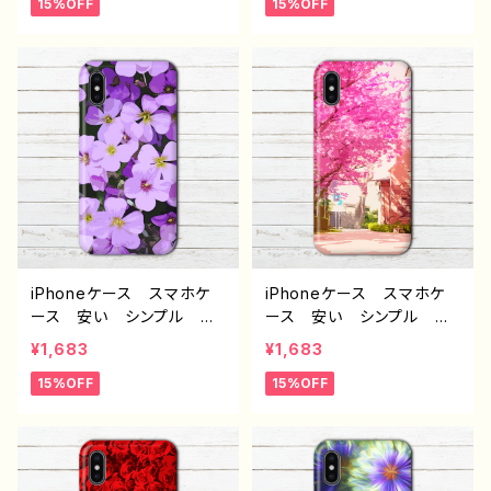
15%OFF
15%OFF
すめ 人気 クリエイタ
的 おすすめ 人気 クリ
ー iPhone15/14/13/12/11
エイター iPhone15/14/1
AQUOS sense 4 5 6
3/12/11 AQUOS sense
Xperia Googlepixel
4 5 6 Xperia Google
Galaxy Android アンド
pixel Galaxy Android
ロイド ケース ノンブラン
アンドロイド ケース ノ
ド オリジナル デザイン
ンブランド オリジナル デ
グッズ タイトル：紫陽花
ザイン グッズ タイトル：
J1-9
ブルーフラワーズ J1-9
iPhoneケース スマホケ
iPhoneケース スマホケ
ース 安い シンプル 花
ース 安い シンプル 花
柄 おしゃれ かわいい
柄 おしゃれ かわいい
¥1,683
¥1,683
レディース 個性的 おす
かっこいい エモい メン
15%OFF
15%OFF
すめ 人気 クリエイタ
ズ レディース 個性的
ー iPhone15/14/13/12/11
おすすめ 人気 クリエイ
AQUOS sense 4 5 6
ター iPhone15/14/13/12/
Xperia Googlepixel
11 AQUOS sense 4 5 6
Galaxy Android アンド
Xperia Googlepixel