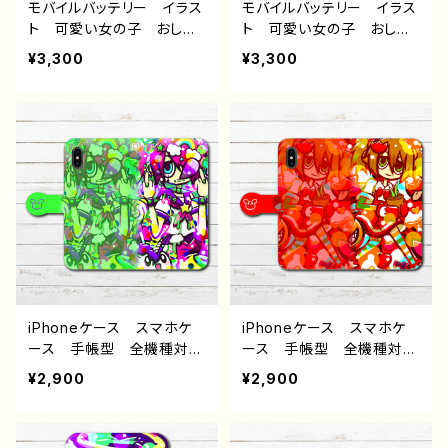
デザイン グッズ タイト
モバイルバッテリー イラス
モバイルバッテリー イラス
ル：SWEET DREAM 作：
ト 可愛い女の子 おしゃ
ト 可愛い女の子 おしゃ
プラネ
れ服 かっこいい女子 セ
れ服 かっこいい女子 セ
¥3,300
¥3,300
クシー エモい ロック
クシー エモい ロック
ゆめかわいい ゆるかわ
ゆめかわいい ゆるかわ
ゆるい ポップ おすす
ゆるい ポップ 動物 オ
め iPhone 軽量 小さ
リジナルキャラクター おす
い 女子 レディース 個
すめ iPhone 軽量 小
性的 ランジェリー 人気
さい 女子 レディース
イラストレーター クリエイ
個性的 病みかわいい メ
ター 絵師 オリジナル
ンヘラ ヤンデレ ピア
デザイン グッズ 充電
ス タイツ 人気 イラスト
器 タイトル：ブラック★キ
レーター クリエイター
ャット 作：プラネ
絵師 オリジナル デザイ
ン グッズ 充電器 タイ
トル：HEAVEN HEART
iPhoneケース スマホケ
iPhoneケース スマホケ
作：プラネ
ース 手帳型 全機種対
ース 手帳型 全機種対
応 イラスト 可愛い女の
応 イラスト 可愛い女の
¥2,900
¥2,900
子 おしゃれ服 かっこい
子 おしゃれ服 エモい
い女子 エモい ゆめかわ
ゆめかわいい ゆるかわ
いい ゆるかわ ゆるい
ゆるい ポップ 動物 オ