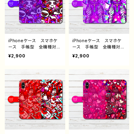
ール 魔法少女 メンヘ
黒髪 ショートヘア ショ
ラ ヤンデレ 病みかわい
ートカット 生足 おすす
い おすすめ 個性的 人
め 個性的 人気 イラス
気 イラストレーター 絵
トレーター 絵師 クリエ
師 クリエイター オリジ
イター オリジナル デザ
ナル デザイン グッズ タ
イン グッズ タイトル：mi
イトル：? 作：プラネ
dnight cat 作：プラネ
iPhoneケース スマホケ
iPhoneケース スマホケ
タイトル：midnight cat
ース 手帳型 全機種対
ース 手帳型 全機種対
作：プラネ
応 イラスト 可愛い女の
応 イラスト 可愛い女の
¥2,900
¥2,900
子 おしゃれ服 かっこい
子 おしゃれ服 かっこい
い女子 エモい ゆめかわ
い女子 エモい ゆめかわ
いい ゆるかわ ゆるい
いい ゆるかわ ゆるい
ポップ 動物 オリジナル
ポップ 動物 オリジナル
キャラクター レディース
キャラクター レディース
女子 iPhone13/12/11 A
女子 iPhone15/14/13/12
QUOS sense 4 5 6 Xp
AQUOS sense 4 5 6
eria OPPO BASIO A
Xperia Googlepixel A
ndroid アンドロイド ケ
ndroid アンドロイド ケ
ース 個性的 おすすめ
ース 個性的 おすすめ
病みかわいい メンヘラ
病みかわいい メンヘラ
ヤンデレ ピアス タイ
ヤンデレ ピアス 人気