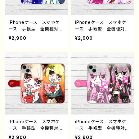
ザイン グッズ タイトル：P
師 クリエイター オリジ
URPLE DEVIL 作：プラネ
ナル デザイン グッズ タ
イトル：PINK 作：プラネ
iPhoneケース スマホケ
iPhoneケース スマホケ
ース 手帳型 全機種対
ース 手帳型 全機種対
応 可愛い女の子 かっこ
応 可愛い女の子 かっこ
¥2,900
¥2,900
いい女子 イラスト おしゃ
いい女子 イラスト おしゃ
れ服 iPhone15/14/13/12/
れ服 iPhone15/14/13/12/
11 AQUOS Xperia G
11 AQUOS Xperia G
ooglepixel Galaxy An
ooglepixel Galaxy An
droid アンドロイド ケー
droid アンドロイド ケー
ス 猫耳 ネコミミ ケモ
ス エモい タトゥー ポッ
耳 ケモミミ 単眼 黒
プ ピンク髪 白タイツ
髪 ショートヘア ショート
絶対領域 おすすめ 個性
カット 生足 おすすめ
的 人気 イラストレータ
個性的 人気 イラストレ
ー 絵師 クリエイター
ーター 絵師 クリエイタ
オリジナル デザイン グッ
ー オリジナル デザイ
ズ タイトル：DREAM PIN
ン グッズ タイトル：midn
K GIRL 作：プラネ
iPhoneケース スマホケ
iPhoneケース スマホケ
ight cat 作：プラネ
ース 手帳型 全機種対
ース 手帳型 全機種対
応 可愛い女の子 かっこ
応 可愛い女の子 かっこ
¥2,900
¥2,900