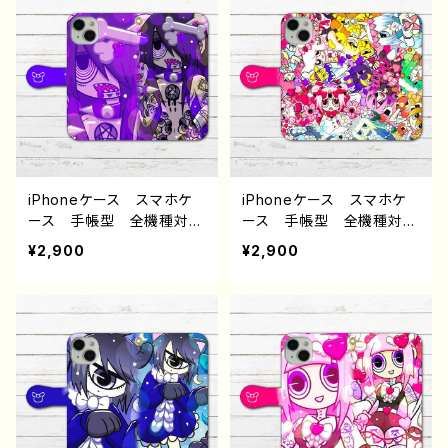
hone 軽量 小さい 女
glepixel Galaxy Andr
性 男性 メンズ 人気
oid アンドロイド ケー
イラストレーター クリエイ
ス ポップ ゴシック 金
ター 絵師 オリジナル
髪 白髪 ロングヘア お
デザイン グッズ 充電
すすめ 個性的 人気 イ
器 タイトル：PINK 作：プ
ラストレーター 絵師 ク
ラネ
リエイター オリジナル デ
ザイン グッズ タイトル：
祝福 作：プラネ
iPhoneケース スマホケ
iPhoneケース スマホケ
ース 手帳型 全機種対
ース 手帳型 全機種対
応 可愛い女の子 かっこ
応 可愛い女の子 イラス
¥2,900
¥2,900
いい女子 イラスト おしゃ
ト おしゃれ服 iPhone1
れ iPhone15/14/13/12/11
5/14/13/12/11 AQUOS
AQUOS Xperia Goo
Xperia Googlepixel
glepixel Galaxy Andr
Galaxy Android アンド
oid アンドロイド ケー
ロイド ケース 単眼 カ
ス ポップ タトゥー おす
ラフル ポップ JK 女子
すめ 個性的 人気 イラ
高校生 セーラー服 エモ
ストレーター 絵師 クリ
い おすすめ 個性的 人
エイター オリジナル デ
気 イラストレーター 絵