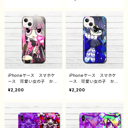
ndroid iPhone17/16/15/
ゃれ iPhone15/14/13/12/
14/13/12/11 Galaxy Xp
11 AQUOS Xperia G
eria GooglePixel AQ
ooglepixel Galaxy An
UOS OPPO ワイモバイ
droid アンドロイド ケー
ル etc. 手帳型 全機種
ス ポップ タトゥー おす
対応
すめ 個性的 人気 イラ
ストレーター 絵師 クリ
エイター オリジナル デ
ザイン グッズ タイトル：P
URPLE DEVIL 作：プラネ
iPhoneケース スマホケ
iPhoneケース スマホケ
ース 可愛い女の子 かっ
ース 可愛い女の子 かっ
こいい女子 イラスト おし
こいい女子 イラスト おし
¥2,200
¥2,200
ゃれ服 iPhone15/14/13/1
ゃれ服 iPhone15/14/13/1
2/11 AQUOS Xperia
2/11 AQUOS Xperia
Googlepixel Galaxy
Googlepixel Galaxy
Android アンドロイド
Android アンドロイド
ケース エモい ピアス
ケース 猫耳 ネコミミ
ゴシック ポップ ツインテ
ケモ耳 ケモミミ 単眼