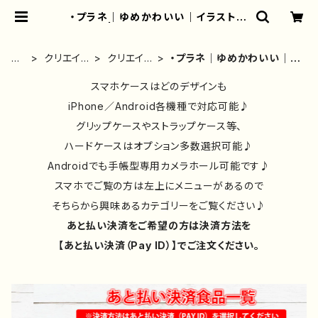
・プラネ｜ゆめかわいい｜イラスト｜
女の子 | iPhoneケース/スマホケー
ス/Tシャツ/おしゃれ/イラストレータ
ー/グッズ/人気/後払い/通販｜雑貨屋
ホ
クリエイタ
クリエイタ
・プラネ｜ゆめかわいい｜イ
アリうさ
ー
ー別⑤
ー別⑥
ラスト｜女の子
ム
スマホケースはどのデザインも
iPhone／Android各機種で対応可能♪
グリップケースやストラップケース等、
ハードケースはオプション多数選択可能♪
Androidでも手帳型専用カメラホール可能です♪
スマホでご覧の方は左上にメニューがあるので
そちらから興味あるカテゴリーをご覧ください♪
あと払い決済をご希望の方は決済方法を
【あと払い決済（Pay ID）】でご注文ください。