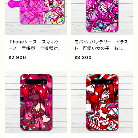
い おすすめ 個性的 人
Xperia Googlepixel A
気 イラストレーター 絵
ndroid アンドロイド ケ
師 クリエイター オリジ
ース 個性的 おすすめ
ナル デザイン グッズ タ
病みかわいい メンヘラ
イトル：PINK 作：プラネ
ヤンデレ 人気 イラストレ
ーター クリエイター 絵
師 オリジナル デザイ
iPhoneケース スマホケ
モバイルバッテリー イラス
ン グッズ タイトル：リボ
ース 手帳型 全機種対
ト 可愛い女の子 おしゃ
ン葬 作：プラネ
応 イラスト 可愛い女の
れ服 かっこいい女子 エ
¥2,900
¥3,300
子 おしゃれ服 エモい
モい ゆめかわいい ゆる
ゆめかわいい ゆるかわ
かわ ゆるい ポップ 動
ゆるい ポップ 動物 レ
物 オリジナルキャラクタ
ディース 女子 iPhone1
ー おすすめ iPhone
5/14/13/12/11 AQUOS s
軽量 小さい 女子 レデ
ense 4 5 6 Xperia Go
ィース 個性的 病みかわ
oglepixel Android ア
いい メンヘラ ヤンデ
ンドロイド ケース 個性
レ タイツ イラストレータ
的 おすすめ 角っ子 タ
ー クリエイター 絵師
イツ ユニコーン 人気
オリジナル デザイン グッ
イラストレーター クリエイ
ズ 充電器 タイトル：リボ
ター 絵師 オリジナル
ン葬 作：プラネ