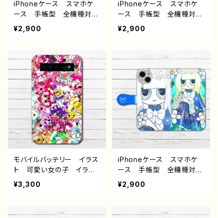
ツ 人気 イラストレータ
イラストレーター クリエイ
iPhoneケース スマホケ
iPhoneケース スマホケ
ー クリエイター 絵師
ター 絵師 グッズ タイ
ース 手帳型 全機種対
ース 手帳型 全機種対
グッズ タイトル：PUNK☆P
トル：HEAVEN FXXER
応 イラスト 可愛い女の
応 イラスト 可愛い女の
¥2,900
¥2,900
ANDA 作：プラネ
作：プラネ
子 おしゃれ服 かっこい
子 おしゃれ服 かっこい
い女子 エモい ゆめかわ
い女子 エモい ゆめかわ
いい ゆるかわ ゆるい
いい ゆるかわ ゆるい
ポップ 動物 オリジナル
ポップ 猫 ねこ 動物
キャラクター レディース
オリジナルキャラクター レ
女子 iPhone13/12/11 A
ディース 女子 iPhone1
QUOS sense 4 5 6 Xp
5/14/13/12/11 AQUOS
eria OPPO BASIO A
Xperia Googlepixel A
ndroid アンドロイド ケ
ndroid アンドロイド ケ
ース 個性的 おすすめ
ース 個性的 おすすめ
病みかわいい メンヘラ
ランジェリー 黒タイツ 人
ヤンデレ ピアス タイ
気 イラストレーター クリ
ツ 人気 イラストレータ
エイター 絵師 オリジナ
モバイルバッテリー イラス
iPhoneケース スマホケ
ー クリエイター 絵師
ル デザイン グッズ タイ
ト 可愛い女の子 イラス
ース 手帳型 全機種対
グッズ タイトル：HEAVEN
トル：ブラック★キャット
ト おしゃれ服単眼 カラ
応 可愛い女の子 かっこ
¥3,300
¥2,900
HEART 作：プラネ
作：プラネ
フル ポップ JK 女子高
いい女子 イラスト おしゃ
校生 セーラー服 エモ
れ iPhone15/14/13/12/11
い おすすめ 個性的 iP
AQUOS Xperia Goo