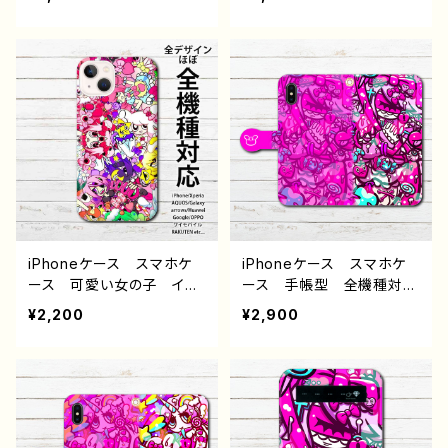
いい女子 イラスト おしゃ
いい女子 イラスト おしゃ
れ服 iPhone15/14/13/12/
れ服 iPhone15/14/13/12/
11 AQUOS Xperia G
11 AQUOS Xperia G
ooglepixel Galaxy An
ooglepixel Galaxy An
droid アンドロイド ケー
droid アンドロイド ケー
ス ピアス ゴシック ポ
ス エモい ピアス ゴシ
ップ 金髪 ロングヘア
ック ポップ ツインテー
メンヘラ ヤンデレ 病み
ル 魔法少女 メンヘラ
かわいい おすすめ 個性
ヤンデレ 病みかわいい
的 人気 イラストレータ
おすすめ 個性的 人気
ー 絵師 クリエイター
イラストレーター 絵師
オリジナル デザイン グッ
クリエイター オリジナル
ズ タイトル：BLOOD ROS
デザイン グッズ タイト
iPhoneケース スマホケ
iPhoneケース スマホケ
E 作：プラネ
ル：? 作：プラネ
ース 可愛い女の子 イラ
ース 手帳型 全機種対
スト おしゃれ服 iPhone
応 イラスト 可愛い女の
¥2,200
¥2,900
15/14/13/12/11 AQUOS
子 おしゃれ服 かっこい
Xperia Googlepixel
い女子 エモい ゆめかわ
Galaxy Android アンド
いい ゆるかわ ゆるい
ロイド ケース 単眼 カ
ポップ レディース 女
ラフル ポップ JK 女子
子 iPhone15/14/13/12/11
高校生 セーラー服 エモ
AQUOS sense 4 5 6