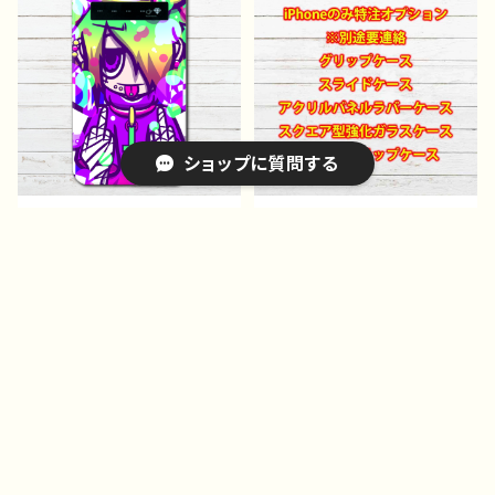
ポップ 動物 オリジナル
リジナルキャラクター レデ
キャラクター レディース
ィース 女子 iPhone15/1
女子 iPhone15/14/13/12
4/13/12 AQUOS sense
AQUOS sense 4 5 6
4 5 6 Xperia Google
Xperia Googlepixel A
pixel Android アンドロ
ndroid アンドロイド ケ
イド ケース 個性的 お
ース 個性的 おすすめ
すすめ ショートカット ワ
ショップに質問する
JK 女子高校生 セーラ
ンピース タイツ 絶対領
ー服 ピアス ツインテー
域 人気 イラストレータ
ル 人気 イラストレータ
ー クリエイター 絵師
モバイルバッテリー イラス
特注オプション 裏オプショ
ー クリエイター 絵師
オリジナル デザイン グッ
ト 可愛い女の子 おしゃ
ン グリップケース アクリ
グッズ タイトル：夢でも見
ズ タイトル：ツミキちゃ
れ服 かっこいい女子 エ
ルパネルラバーケース ス
¥3,300
¥1,000
るか？ 作：プラネ
ん 作：プラネ
モい ロック ゆめかわい
クエア型強化ガラスケー
い ゆるかわ ゆるい ポ
ス ストラップケース 雑
キーワードから探す
ップ おすすめ iPhone
貨屋アリスの白うさぎ
軽量 小さい 女子 レデ
ィース 個性的 病みかわ
いい メンヘラ ヤンデ
レ ピアス 人気 イラス
トレーター クリエイター
カテゴリから探す
絵師 オリジナル デザイ