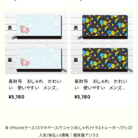
い 可愛い女の子 かわい
い 可愛い女の子 かわい
い おしゃれ服 JK 女子
い おしゃれ服 JK 女子
高校生 セーラー服 プリ
高校生 セーラー服 黒
ッツスカート 黒髪 ボブ
髪 ボブヘア ショートカッ
ヘア ショートカット 風
ト 風景 綺麗 景色 美
景 綺麗 景色 美しい
しい ノスタルジック 個
ノスタルジック 個性的
性的 おすすめ 人気 イ
おすすめ 人気 イラスト
ラストレーター 絵師 オ
レーター 絵師 オリジナ
リジナル デザイン グッ
ル デザイン グッズ ロ
ズ ロングウォレットト タ
ングウォレット タイトル：群
イトル：またね 作：みふる
青 作：みふる
長財布 おしゃれ かわい
長財布 おしゃれ かわい
い 使いやすい メンズ
い 使いやすい メンズ
レディース イラスト おし
レディース イラスト シン
¥5,180
¥5,180
ゃれ かわいい 動物 シ
プル ポップ 可愛い ゆ
ンプル うさぎ ウサギ
るかわ ゆるい おすす
兎 花柄 綺麗 かわい
め 個性的 人気 イラス
い おすすめ 個性的 人
トレーター クリエイター
気 イラストレーター クリ
絵師 オリジナル デザイ
© iPhoneケース/スマホケース/Tシャツ/おしゃれ/イラストレーター/グッズ/
エイター 絵師 オリジナ
ン グッズ ロングウォレッ
人気/後払い/通販｜雑貨屋アリうさ