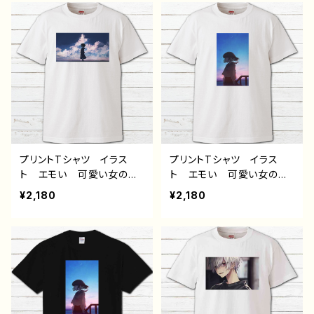
げ 人気 イラストレータ
デザイン コラボ ネタTシ
ー 絵師 クリエイター
ャツ オリジナル デザイ
オリジナル デザイン グッ
ン グッズ タイトル：林檎
ズ 白 半袖シャツ デザ
とハリネズミTシャツ 作：H
イン コラボ タイトル： つ
anami B-2
るせpattern36 作：つる
せ A-1
プリントTシャツ イラス
プリントTシャツ イラス
ト エモい 可愛い女の
ト エモい 可愛い女の
子 かわいい おしゃれ
子 かわいい おしゃれ
¥2,180
¥2,180
服 JK 女子高校生 セ
服 JK 女子高校生 セ
ーラー服 プリッツスカー
ーラー服 プリッツスカー
ト 黒髪 ボブヘア ショ
ト 黒髪 ボブヘア ショ
ートカット 風景 綺麗
ートカット 風景 綺麗
景色 美しい ノスタルジ
景色 美しい ノスタルジ
ック メンズ レディース
ック メンズ レディース
おしゃれ 個性的 おすす
おしゃれ 個性的 おすす
め 人気 イラストレータ
め 人気 イラストレータ