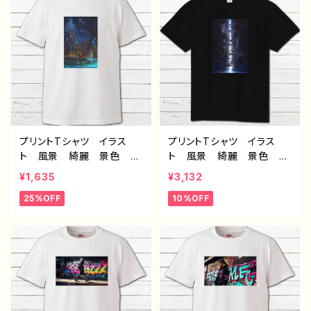
白 半袖シャツ デザイ
黒 半袖シャツ デザイ
ン コラボ オリジナル
ン コラボ オリジナル
デザイン グッズ タイト
デザイン グッズ タイト
ル：第２の故郷 作：J.タネ
ル：海底洞窟都市 作：J.タ
ダ C-3
ネダ G-6
プリントTシャツ イラス
プリントTシャツ イラス
ト 風景 綺麗 景色 美
ト 風景 綺麗 景色 美
しい エモい かっこい
しい エモい かっこい
¥1,635
¥3,132
い メンズ レディース
い メンズ レディース
25%OFF
10%OFF
おしゃれ 個性的 おすす
おしゃれ 個性的 おすす
め 人気 イラストレータ
め 人気 イラストレータ
ー 絵師 クリエイター
ー 絵師 クリエイター
白 半袖シャツ デザイ
黒 半袖シャツ デザイ
ン コラボ オリジナル
ン コラボ オリジナル
デザイン グッズ タイト
デザイン グッズ タイト
ル：海底洞窟都市 作：J.タ
ル：水没の九龍寨城 作：J.
ネダ C-3
タネダ G-6