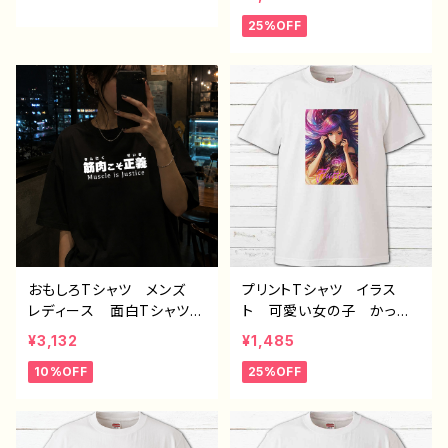
ndroid iPhone17/16/15/
ディース 面白Tシャツ イ
25%OFF
14/13/12/11 Galaxy Xp
ラスト 個性的 おすす
eria GooglePixel AQ
め 面白い ユニーク 人
UOS OPPO ワイモバイ
気 イラストレーター 絵
ル etc. 手帳型 全機種
師 クリエイター オリジ
対応
ナル デザイン グッズ
白 半袖シャツ デザイ
ン コラボ ネタTシャツ
ノンブランド タイトル：デザ
インTシャツ №626 H-7
おもしろTシャツ メンズ
プリントTシャツ イラス
レディース 面白Tシャツ
ト 可愛い女の子 かっこ
文字 ネタTシャツ かわ
いい女子 美しい女の子
¥3,132
¥1,485
いい おしゃれ 個性的
カラーヘア ロングヘア
10%OFF
25%OFF
おすすめ 半袖シャツ デ
おしゃれ エモい メン
ザイン コラボ オリジナ
ズ レディース 個性的
ル デザイン グッズ タイ
おすすめ 人気 イラスト
トル：筋肉こそ正義 作：ん
レーター 絵師 クリエイ