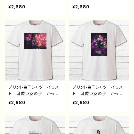
イケメン 少年 おしゃ
イケメン 少年 おしゃ
¥2,680
¥2,680
れ エモい 病みかわい
れ エモい 病みかわい
い メンヘラ ヤンデレ
い メンヘラ ヤンデレ
黒髪 スーツ ピアス メ
黒髪 メッシュ 白髪 銀
ンズ レディース おしゃ
髪 スーツ ピアス メン
れ 個性的 おすすめ 人
ズ レディース おしゃ
気 イラストレーター 絵
れ 個性的 おすすめ 人
師 クリエイター 白 半
気 イラストレーター 絵
袖シャツ デザイン コラ
師 クリエイター 白 半
ボ オリジナル デザイ
袖シャツ デザイン コラ
ン グッズ タイトル：黒野
ボ オリジナル デザイ
京デザイン32 作：黒野京
ン グッズ タイトル：黒野
京デザイン34 作：黒野京
プリント白Tシャツ イラス
プリント白Tシャツ イラス
ト 可愛い女の子 かっこ
ト 可愛い女の子 かっこ
いい女子 おしゃれ服 エ
いい女子 おしゃれ服 エ
¥2,680
¥2,680
モい 病みかわいい メン
モい 病みかわいい メン
ヘラ ヤンデレ ロングヘ
ヘラ ヤンデレ ロングヘ
ア ツートンカラー 黒
ア ツートンカラー 黒
髪 白髪 銀髪 タイトス
髪 白髪 銀髪 タイトス
カート 生足 ネコミミ
カート 生足 絶対領域