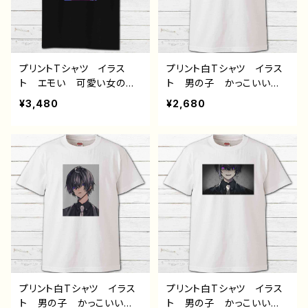
ー 絵師 クリエイター
ー 絵師 クリエイター
白 半袖シャツ デザイ
白 半袖シャツ オリジナ
ン コラボ オリジナル
ル デザイン グッズ デ
デザイン グッズ タイト
ザイン コラボ タイトル：
ル：群青 作：みふる
明け 作：みふる
プリントTシャツ イラス
プリント白Tシャツ イラス
ト エモい 可愛い女の
ト 男の子 かっこいい
子 かわいい おしゃれ
イケメン 少年 おしゃ
¥3,480
¥2,680
服 JK 女子高校生 セ
れ エモい 病みかわい
ーラー服 プリッツスカー
い メンヘラ ヤンデレ
ト 黒髪 ボブヘア ショ
白髪 銀髪 ピアス メン
ートカット 風景 綺麗
ズ レディース おしゃ
景色 美しい ノスタルジ
れ 個性的 おすすめ 人
ック メンズ レディース
気 イラストレーター 絵
おしゃれ 個性的 おすす
師 クリエイター 白 半
め 人気 イラストレータ
袖シャツ デザイン コラ
ー 絵師 クリエイター
ボ オリジナル デザイ
黒 半袖シャツ デザイ
ン グッズ タイトル：黒野
ン コラボ オリジナル
京デザイン31 作：黒野京
デザイン グッズ タイト
ル：明け 作：みふる
プリント白Tシャツ イラス
プリント白Tシャツ イラス
ト 男の子 かっこいい
ト 男の子 かっこいい