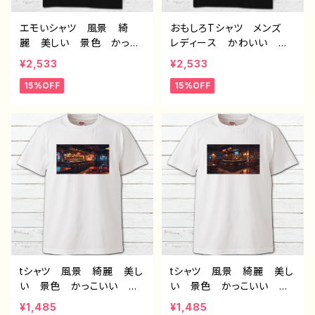
エモいシャツ 風景 綺
おもしろTシャツ メンズ
麗 美しい 景色 かっこ
レディース かわいい お
いい メンズ レディー
しゃれ 動物 イラスト
¥2,533
¥2,533
ス おしゃれ プリント黒T
猫 ねこ 個性的 おすす
15%OFF
15%OFF
シャツ 個性的 おすす
め 人気 イラストレータ
め 人気 クリエイター
ー クリエイター 絵師
イラストレーター 絵師
オリジナル デザイン グッ
デザイン コラボ オリジ
ズ プリント黒Tシャツ ネ
ナル デザイン グッズ
タTシャツ ノンブランド
半袖シャツ ノンブランド
半袖 デザイン コラボ J
J1-9
1-9
tシャツ 風景 綺麗 美し
tシャツ 風景 綺麗 美し
い 景色 かっこいい エ
い 景色 かっこいい エ
モい メンズ レディー
モい メンズ レディー
¥1,485
¥1,485