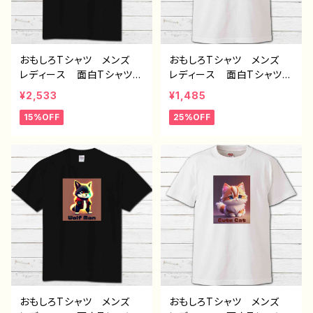
おもしろTシャツ メンズ
おもしろTシャツ メンズ
レディース 面白Tシャツ
レディース 面白Tシャツ
かわいい かっこいい お
かわいい おしゃれ 動
¥2,533
¥1,485
しゃれ 動物 イラスト
物 イラスト パンダ 個
15%OFF
25%OFF
おおかみ 狼 オオカミ
性的 おすすめ 人気 イ
個性的 おすすめ 人気
ラストレーター クリエイタ
イラストレーター クリエイ
ー 絵師 オリジナル デ
ター 絵師 オリジナル
ザイン グッズ プリント白
デザイン グッズ プリント
Tシャツ PBブランド 半
黒Tシャツ PBブランド
袖 デザイン コラボ H-
半袖 デザイン コラボ J
7
1-9
おもしろTシャツ メンズ
おもしろTシャツ メンズ