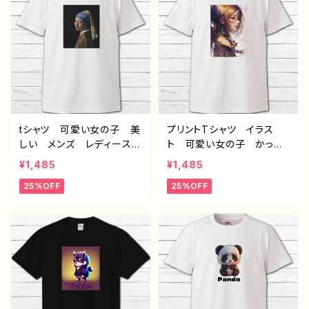
ごミック G-6
ター 白 半袖シャツ コ
ラボ オリジナル デザイ
ン グッズ ノンブランド
H-7
tシャツ 可愛い女の子 美
プリントTシャツ イラス
しい メンズ レディース
ト 可愛い女の子 かっこ
おしゃれ 白 個性的 お
いい女子 美しい女の子
¥1,485
¥1,485
すすめ 人気 クリエイタ
黒髪 ロングヘア おしゃ
25%OFF
25%OFF
ー イラストレーター 絵
れ エモい メンズ レデ
師 デザイン コラボ オ
ィース 個性的 おすす
リジナル デザイン グッ
め 人気 イラストレータ
ズ 半袖シャツ ノンブラン
ー 絵師 クリエイター
ド H-7 タイトル：青い真
白 半袖シャツ コラボ
珠の耳飾りの少女 Tシャ
オリジナル デザイン グッ
ツ
ズ ノンブランド H-7