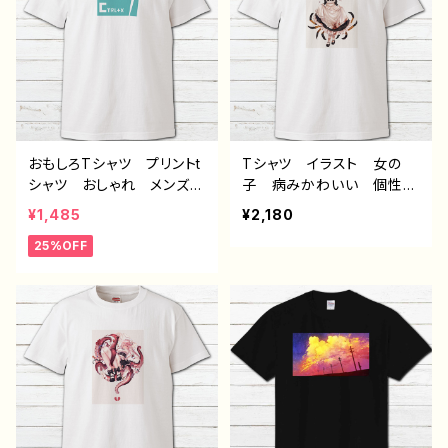
風 猫耳風 メンズ レデ
ネコミミ風 猫耳風 メン
ィース おしゃれ 個性
ズ レディース おしゃ
的 おすすめ 人気 イラ
れ 個性的 おすすめ 人
ストレーター 絵師 クリ
気 イラストレーター 絵
エイター 白 半袖シャ
師 クリエイター 白 半
ツ デザイン コラボ オ
袖シャツ デザイン コラ
リジナル デザイン グッ
ボ オリジナル デザイ
ズ タイトル：黒野京デザイ
ン グッズ タイトル：黒野
おもしろTシャツ プリントt
Tシャツ イラスト 女の
ン35 作：黒野京
京デザイン36 作：黒野京
シャツ おしゃれ メンズ
子 病みかわいい 個性
レディース 面白Tシャツ
的 おすすめ イラストレ
¥1,485
¥2,180
イラスト 個性的 おすす
ーター 絵師 クリエイタ
25%OFF
め 面白い ユニーク 人
ー 半袖シャツ デザイ
気 イラストレーター 絵
ン コラボ オリジナル
師 クリエイター オリジ
デザイン グッズ タイト
ナル デザイン グッズ
ル： 捕食系メイド 作：よう
白 半袖シャツ デザイ
か
ン コラボ ネタTシャツ
ノンブランド タイトル：デザ
インTシャツ №630 H-7