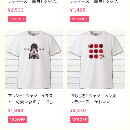
レディース 面白Tシャツ
レディース 面白Tシャツ
かわいい おしゃれ 動
かわいい おしゃれ 動
¥2,533
¥1,485
物 イラスト おおかみ
物 イラスト 猫 ねこ
15%OFF
25%OFF
オオカミ 狼 個性的 お
ネコ 個性的 おすすめ
すすめ 人気 イラストレ
人気 イラストレーター
ーター クリエイター 絵
クリエイター 絵師 オリ
師 オリジナル デザイ
ジナル デザイン グッ
ン グッズ プリント黒Tシ
ズ プリント白Tシャツ P
ャツ PBブランド 半袖
Bブランド 半袖 デザイ
デザイン コラボ J1-9
ン コラボ H-7
プリントTシャツ イラス
おもしろTシャツ メンズ
ト 可愛い女の子 おしゃ
レディース かわいい 面
れ 病みかわいい メンヘ
白Tシャツ ハリネズミ 動
¥1,962
¥3,370
ラ ヤンデレ メンズ レデ
物 イラスト おすすめ
10%OFF
15%OFF
ィース 指ハート 個性
個性的 イラストレータ
的 おすすめ 黒髪 おさ
ー クリエイター 絵師