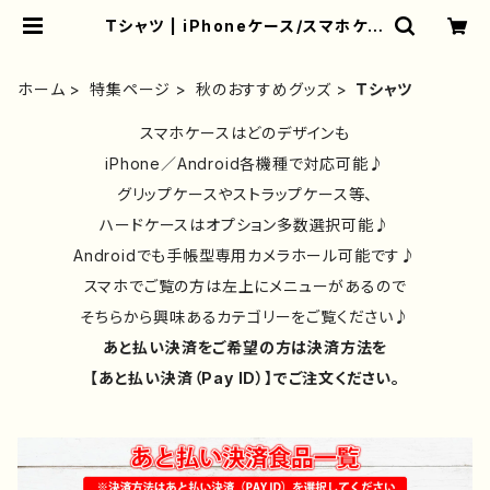
Ｔシャツ | iPhoneケース/スマホケー
ス/Tシャツ/おしゃれ/イラストレータ
ー/グッズ/人気/後払い/通販｜雑貨屋
アリうさ
ホーム
特集ページ
秋のおすすめグッズ
Ｔシャツ
スマホケースはどのデザインも
iPhone／Android各機種で対応可能♪
グリップケースやストラップケース等、
ハードケースはオプション多数選択可能♪
Androidでも手帳型専用カメラホール可能です♪
スマホでご覧の方は左上にメニューがあるので
そちらから興味あるカテゴリーをご覧ください♪
あと払い決済をご希望の方は決済方法を
【あと払い決済（Pay ID）】でご注文ください。