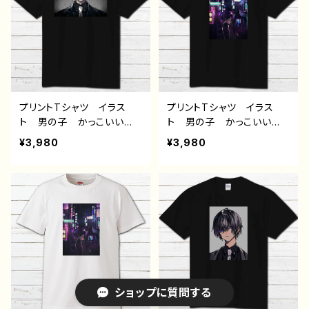
ネコミミ風 猫耳風 メン
風 猫耳風 メンズ レデ
ズ レディース おしゃ
ィース おしゃれ 個性
れ 個性的 おすすめ 人
的 おすすめ 人気 イラ
気 イラストレーター 絵
ストレーター 絵師 クリ
師 クリエイター 黒 半
エイター 白 半袖シャ
袖シャツ デザイン コラ
ツ デザイン コラボ オ
ボ オリジナル デザイ
リジナル デザイン グッ
ン グッズ タイトル：黒野
ズ タイトル：黒野京デザイ
プリントTシャツ イラス
プリントTシャツ イラス
京デザイン36 作：黒野京
ン35 作：黒野京
ト 男の子 かっこいい
ト 男の子 かっこいい
イケメン 少年 おしゃ
イケメン 少年 おしゃ
¥3,980
¥3,980
れ エモい 病みかわい
れ エモい 病みかわい
い メンヘラ ヤンデレ
い メンヘラ ヤンデレ
黒髪 メッシュ 白髪 銀
黒髪 スーツ ピアス 綺
髪 スーツ ピアス メン
麗 風景 夜景 美しい
ズ レディース おしゃ
景色 メンズ レディー
れ 個性的 おすすめ 人
ス おしゃれ 個性的 お
気 イラストレーター 絵
すすめ 人気 イラストレ
師 クリエイター 黒 半
ーター 絵師 クリエイタ
袖シャツ デザイン コラ
ー 黒 半袖シャツ デザ
ボ オリジナル デザイ
イン コラボ オリジナ
ショップに質問する
ン グッズ タイトル：黒野
ル デザイン グッズ タイ