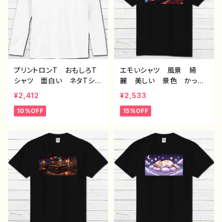
ズ ノンブランド H-7
ズ ノンブランド H-7
プリントロンT おもしろT
エモいシャツ 風景 綺
シャツ 面白い ネタTシャ
麗 美しい 景色 かっこ
ツ ユニーク 文字 かわ
いい メンズ レディー
¥2,412
¥2,533
いい メンズ レディー
ス おしゃれ プリント黒T
10%OFF
15%OFF
ス おしゃれ おすすめ
シャツ 個性的 おすす
個性的 人気 イラストレ
め 人気 クリエイター
ーター 絵師 クリエイタ
イラストレーター 絵師
ー オリジナル デザイ
デザイン コラボ オリジ
ン コラボ グッズ 長袖
ナル デザイン グッズ
Tシャツ ロングTシャツ
半袖シャツ ノンブランド
タイトル：健康な幽霊（ホワ
J1-9
イト） 作：んごミック G-6