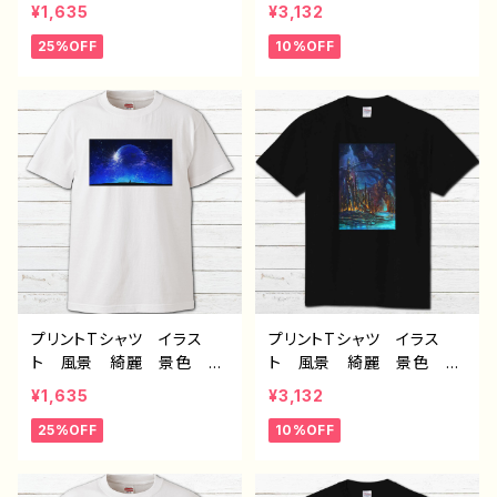
しい エモい かっこい
しい エモい かっこい
¥1,635
¥3,132
い メンズ レディース
い メンズ レディース
25%OFF
10%OFF
おしゃれ 個性的 おすす
おしゃれ 個性的 おすす
め 人気 イラストレータ
め 人気 イラストレータ
ー 絵師 クリエイター
ー 絵師 クリエイター
白 半袖シャツ デザイ
黒 半袖シャツ デザイ
ン コラボ オリジナル
ン コラボ オリジナル
デザイン グッズ タイト
デザイン グッズ タイト
ル：赤の入道雲 作：J.タネ
ル：第２の故郷 作：J.タネ
ダ C-3
ダ G-6
プリントTシャツ イラス
プリントTシャツ イラス
ト 風景 綺麗 景色 美
ト 風景 綺麗 景色 美
しい エモい かっこい
しい エモい かっこい
¥1,635
¥3,132
い メンズ レディース
い メンズ レディース
25%OFF
10%OFF
おしゃれ 個性的 おすす
おしゃれ 個性的 おすす
め 人気 イラストレータ
め 人気 イラストレータ
ー 絵師 クリエイター
ー 絵師 クリエイター