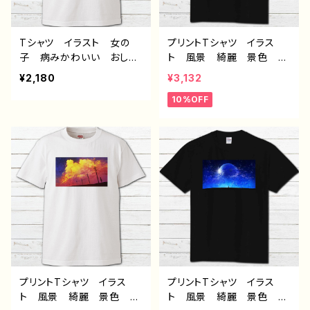
Tシャツ イラスト 女の
プリントTシャツ イラス
子 病みかわいい おしゃ
ト 風景 綺麗 景色 美
れ 個性的 おすすめ イ
しい エモい かっこい
¥2,180
¥3,132
ラストレーター 絵師 ク
い メンズ レディース
10%OFF
リエイター 半袖シャツ
おしゃれ 個性的 おすす
デザイン コラボ オリジ
め 人気 イラストレータ
ナル デザイン グッズ タ
ー 絵師 クリエイター
イトル： ドジっ子メイド
黒 半袖シャツ オリジナ
作：ようか
ル デザイン グッズ デ
ザイン コラボ タイトル：
赤の入道雲 作：J.タネ
ダ G-6
プリントTシャツ イラス
プリントTシャツ イラス
ト 風景 綺麗 景色 美
ト 風景 綺麗 景色 美