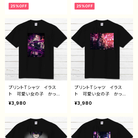
ス おしゃれ 白 個性
ス おしゃれ 白 個性
25%OFF
25%OFF
的 おすすめ 人気 クリ
的 おすすめ 人気 クリ
エイター イラストレータ
エイター イラストレータ
ー 絵師 デザイン コラ
ー 絵師 デザイン コラ
ボ オリジナル デザイ
ボ オリジナル デザイ
ン グッズ 半袖シャツ ノ
ン グッズ 半袖シャツ ノ
ンブランド H-7
ンブランド H-7
プリントTシャツ イラス
プリントTシャツ イラス
ト 可愛い女の子 かっこ
ト 可愛い女の子 かっこ
いい女子 おしゃれ服 エ
いい女子 おしゃれ服 エ
¥3,980
¥3,980
モい 病みかわいい メン
モい 病みかわいい メン
ヘラ ヤンデレ ロングヘ
ヘラ ヤンデレ ロングヘ
ア ツートンカラー 黒
ア ツートンカラー 黒
髪 白髪 銀髪 タイトス
髪 白髪 銀髪 タイトス
カート 生足 絶対領域
カート 生足 ネコミミ