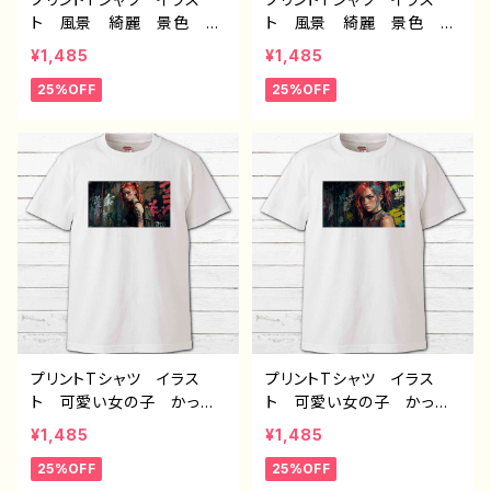
ト 風景 綺麗 景色 美
ト 風景 綺麗 景色 美
しい エモい かっこい
しい エモい かっこい
¥1,485
¥1,485
い おしゃれ メンズ レデ
い おしゃれ メンズ レデ
25%OFF
25%OFF
ィース 個性的 おすす
ィース 個性的 おすす
め 人気 イラストレータ
め 人気 イラストレータ
ー 絵師 クリエイター
ー 絵師 クリエイター
白 半袖シャツ コラボ
白 半袖シャツ コラボ
オリジナル デザイン グッ
オリジナル デザイン グッ
ズ ノンブランド H-7
ズ ノンブランド H-7
プリントTシャツ イラス
プリントTシャツ イラス
ト 可愛い女の子 かっこ
ト 可愛い女の子 かっこ
いい女子 美しい女の子
いい女子 美しい女の子
¥1,485
¥1,485
ピンク髪 ロングヘア お
ピンク髪 ツートンカラ
25%OFF
25%OFF
しゃれ エモい メンズ レ
ー ロングヘア おしゃ