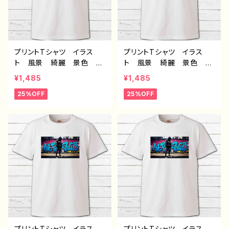
プリントTシャツ イラス
プリントTシャツ イラス
ト 風景 綺麗 景色 美
ト 風景 綺麗 景色 美
しい エモい かっこい
しい エモい かっこいい
¥1,485
¥1,485
い おしゃれ メンズ レデ
女子 かわいい女の子 お
25%OFF
25%OFF
ィース 個性的 おすす
しゃれ メンズ レディー
め 人気 イラストレータ
ス 個性的 おすすめ 人
ー 絵師 クリエイター
気 イラストレーター 絵
白 半袖シャツ コラボ
師 クリエイター 白 半
オリジナル デザイン グッ
袖シャツ コラボ オリジ
ズ ノンブランド H-7
ナル デザイン グッズ ノ
ンブランド H-7
プリントTシャツ イラス
プリントTシャツ イラス