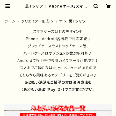
黒Tシャツ | iPhoneケース/スマホケ
ース/Tシャツ/おしゃれ/イラストレー
ター/グッズ/人気/後払い/通販｜雑貨
屋アリうさ
ホーム
クリエイター別①
アナ
黒Tシャツ
スマホケースはどのデザインも
iPhone／Android各機種で対応可能♪
グリップケースやストラップケース等、
ハードケースはオプション多数選択可能♪
Androidでも手帳型専用カメラホール可能です♪
スマホでご覧の方は左上にメニューがあるので
そちらから興味あるカテゴリーをご覧ください♪
あと払い決済をご希望の方は決済方法を
【あと払い決済（Pay ID）】でご注文ください。