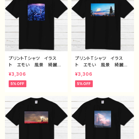
デザイン グッズ 半袖シャ
ズ タイトル：斑雪 作：ア
ツ デザイン コラボ タ
ナ F-5
イトル：星々の帰る場所
作：アナ F-5
プリントTシャツ イラス
プリントTシャツ イラス
ト エモい 風景 綺麗
ト エモい 風景 綺麗
美しい 景色 可愛い女の
美しい 景色 可愛い女の
¥3,306
¥3,306
子 おしゃれ メンズ レ
子 おしゃれ 後ろ姿 メ
5%OFF
5%OFF
ディース おしゃれ 黒
ンズ レディース おしゃ
個性的 おすすめ 人気
れ 黒 個性的 おすす
イラストレーター 絵師
め 人気 イラストレータ
クリエイター オリジナル
ー 絵師 クリエイター
デザイン グッズ 半袖シャ
オリジナル デザイン グッ
ツ デザイン コラボ タ
ズ 半袖シャツ デザイ
イトル：氷の記憶 作：ア
ン コラボ タイトル：夜明
ナ F-5
けは告げる 作：アナ F-5