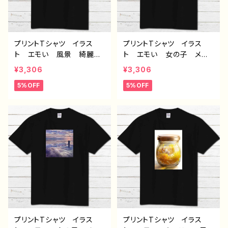
プリントTシャツ イラス
プリントTシャツ イラス
ト エモい 風景 綺麗
ト エモい 女の子 メン
美しい 景色 可愛い女の
ズ レディース おしゃ
¥3,306
¥3,306
子 おしゃれ メンズ レ
れ 黒 個性的 おすす
5%OFF
5%OFF
ディース おしゃれ 黒
め 人気 イラストレータ
個性的 おすすめ 人気
ー 絵師 クリエイター
イラストレーター 絵師
半袖シャツ デザイン コ
クリエイター オリジナル
ラボ オリジナル デザイ
デザイン グッズ 半袖シャ
ン グッズ タイトル：visio
ツ デザイン コラボ タ
n 作：アナ F-5
イトル：dear 作：アナ F-
5
プリントTシャツ イラス
プリントTシャツ イラス