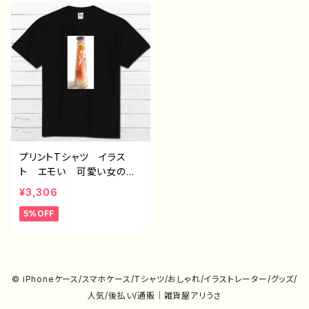
クリエイター オリジナル
ー 絵師 クリエイター
デザイン グッズ 半袖シャ
オリジナル デザイン グッ
ツ デザイン コラボ タ
ズ 半袖シャツ デザイ
イトル：フェアリウム(紫)
ン コラボ タイトル：フェ
作：アナ F-5
アリウム(青) 作：アナ F-
5
プリントTシャツ イラス
ト エモい 可愛い女の
子 おしゃれ メンズ レ
¥3,306
ディース おしゃれ 黒
5%OFF
個性的 おすすめ 人気
イラストレーター 絵師
クリエイター オリジナル
デザイン グッズ 半袖シャ
ツ デザイン コラボ タ
© iPhoneケース/スマホケース/Tシャツ/おしゃれ/イラストレーター/グッズ/
イトル：フェアリウム(橙)
人気/後払い/通販｜雑貨屋アリうさ
作：アナ F-5