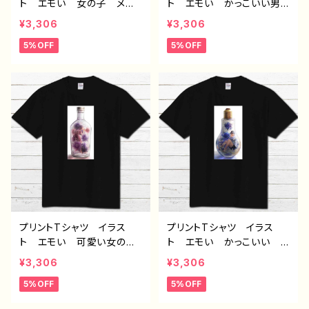
ト エモい 女の子 メン
ト エモい かっこいい男
ズ レディース おしゃ
子 おしゃれ メンズ レ
¥3,306
¥3,306
れ 黒 個性的 おすす
ディース おしゃれ 黒
5%OFF
5%OFF
め 人気 イラストレータ
個性的 おすすめ 人気
ー 絵師 クリエイター
イラストレーター 絵師
半袖シャツ デザイン コ
クリエイター オリジナル
ラボ オリジナル デザイ
デザイン グッズ 半袖シャ
ン グッズ タイトル：zero
ツ デザイン コラボ タ
作：アナ F-5
イトル：フェアリウム(黄)
作：アナ F-5
プリントTシャツ イラス
プリントTシャツ イラス
ト エモい 可愛い女の
ト エモい かっこいい
子 おしゃれ メンズ レ
男の子 おしゃれ イケメ
¥3,306
¥3,306
ディース おしゃれ 黒
ン ショタ メンズ レディ
5%OFF
5%OFF
個性的 おすすめ 人気
ース 黒 個性的 おすす
イラストレーター 絵師
め 人気 イラストレータ