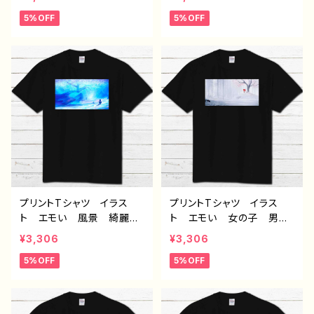
れ 黒 個性的 おすす
れ 黒 個性的 おすす
5%OFF
5%OFF
め 人気 イラストレータ
め 人気 イラストレータ
ー 絵師 クリエイター
ー 絵師 クリエイター
半袖シャツ デザイン コ
半袖シャツ デザイン コ
ラボ タイトル：海に還る
ラボ タイトル：消えてしま
作：アナ F-5
わないように 作：アナ F
-5
プリントTシャツ イラス
プリントTシャツ イラス
ト エモい 風景 綺麗
ト エモい 女の子 男の
美しい 景色 可愛い女の
子 メンズ レディース
¥3,306
¥3,306
子 おしゃれ メンズ レ
おしゃれ 黒 個性的 お
5%OFF
5%OFF
ディース おしゃれ 黒
すすめ 人気 イラストレ
個性的 おすすめ 人気
ーター 絵師 半袖シャ
イラストレーター 絵師
ツ デザイン コラボ オ
クリエイター オリジナル
リジナル デザイン グッ