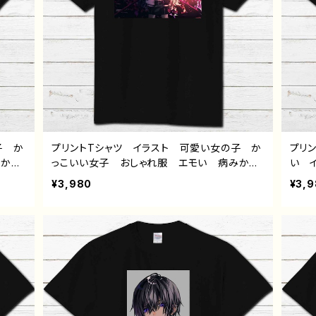
子 か
プリントTシャツ イラスト 可愛い女の子 か
プリ
みかわ
っこいい女子 おしゃれ服 エモい 病みかわ
い 
 ツー
いい メンヘラ ヤンデレ ロングヘア ツー
かわ
¥3,980
¥3,
スカー
トンカラー 黒髪 白髪 銀髪 タイトスカー
ュ 
風 メ
ト 生足 ネコミミ風 猫耳風 メンズ レデ
ディ
おすす
ィース おしゃれ 個性的 おすすめ 人気
気 
リエイ
イラストレーター 絵師 クリエイター 白
黒 
ボ オ
半袖シャツ デザイン コラボ オリジナル
ル 
黒野京
デザイン グッズ タイトル：黒野京デザイン35
ン3
作：黒野京