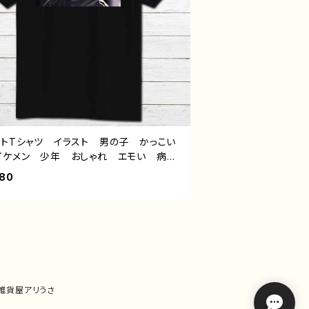
ントTシャツ イラスト 男の子 かっこい
イケメン 少年 おしゃれ エモい 病み
いい メンヘラ ヤンデレ 白髪 銀髪
980
ス メンズ レディース おしゃれ 個性
おすすめ 人気 イラストレーター 絵
クリエイター 黒 半袖シャツ デザイ
コラボ オリジナル デザイン グッズ
トル：黒野京デザイン31 作：黒野京
｜雑貨屋アリうさ