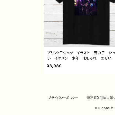
プリントTシャツ イラスト 男の子 か
い イケメン 少年 おしゃれ エモい
かわいい メンヘラ ヤンデレ 黒髪 
¥3,980
ツ ピアス 綺麗 風景 夜景 美しい
色 メンズ レディース おしゃれ 個
おすすめ 人気 イラストレーター 絵
リエイター 黒 半袖シャツ デザイン 
ボ オリジナル デザイン グッズ タイ
黒野京デザイン33 作：黒野京
プライバシーポリシー
特定商取引法に基
© iPhon