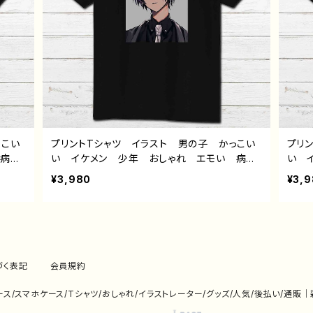
っこい
プリントTシャツ イラスト 男の子 かっこい
プリ
 病み
い イケメン 少年 おしゃれ エモい 病み
い 
スー
かわいい メンヘラ ヤンデレ 黒髪 スー
かわ
¥3,980
¥3,
 景
ツ ピアス メンズ レディース おしゃれ
ピア
性的
個性的 おすすめ 人気 イラストレーター
的 
師 ク
絵師 クリエイター 黒 半袖シャツ デザイ
師 
コラ
ン コラボ オリジナル デザイン グッズ
ン 
トル：
タイトル：黒野京デザイン32 作：黒野京
タイ
づく表記
会員規約
eケース/スマホケース/Tシャツ/おしゃれ/イラストレーター/グッズ/人気/後払い/通販