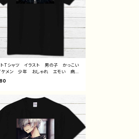
ントTシャツ イラスト 男の子 かっこい
イケメン 少年 おしゃれ エモい 病み
いい メンヘラ ヤンデレ 黒髪 メッシ
980
白髪 銀髪 スーツ ピアス メンズ レ
ース おしゃれ 個性的 おすすめ 人
イラストレーター 絵師 クリエイター
半袖シャツ デザイン コラボ オリジナ
デザイン グッズ タイトル：黒野京デザイ
4 作：黒野京