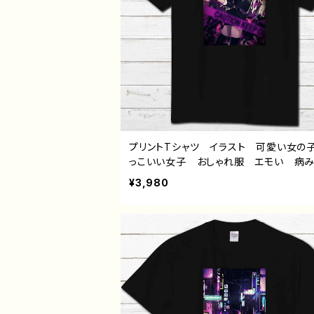
プリントTシャツ イラスト 可愛い女の
っこいい女子 おしゃれ服 エモい 病
いい メンヘラ ヤンデレ ロングヘア
¥3,980
トンカラー 黒髪 白髪 銀髪 タイト
ト 生足 絶対領域 ネコミミ風 猫耳
ンズ レディース おしゃれ 個性的 
め 人気 イラストレーター 絵師 ク
ター 黒 半袖シャツ デザイン コラ
リジナル デザイン グッズ タイトル：
デザイン36 作：黒野京