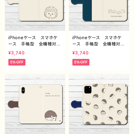
オリジナル デザイン グッ
カバー iPhone 携帯
ズ タイトル：ハリネズミい
カバー おすすめ 個性
っぱい（ベージュ） 作：Ha
的 人気 イラストレータ
nami F-5
ー クリエイター 絵師
Android アンドロイド
ケース タイトル：ハリネズ
iPhoneケース スマホケ
iPhoneケース スマホケ
ミ 青 作：Hanami F-5
ース 手帳型 全機種対
ース 手帳型 全機種対
応 おしゃれ 動物 イラ
応 動物 イラスト ハリ
¥3,740
¥3,740
スト シンプル ハリネズ
ネズミ 動物 シンプル
5%OFF
5%OFF
ミ かわいい ゆるかわ
かわいい ゆるかわ 大人
大人女子 レディース iP
女子 レディース iPhone
hone17/16/15/14/13/12/11
17/16/15/14/13 AQUOS
AQUOS Xperia Goo
Xperia Googlepixel
glepixel Galaxy Andr
Galaxy Android 人
oid 人気 オリジナル
気 オリジナル デザイ
デザイン グッズ 個性
ン グッズ 個性的 おす
的 おすすめ クリエイタ
すめ クリエイター イラス
ー イラストレーター 絵
トレーター 絵師 タイト
師 タイトル：ハリネズミ
ル：横並びハリネズミ 青
赤 作：Hanami F-5
作：Hanami F-5