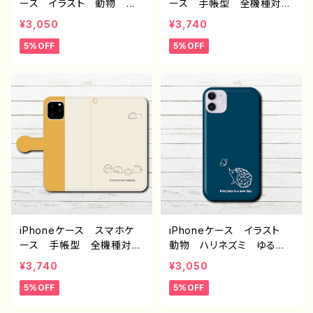
ース イラスト 動物 ハ
ース 手帳型 全機種対
リネズミ シンプル おしゃ
応 おしゃれ ハリネズ
¥3,050
¥3,740
れ かわいい ゆるかわ
ミ 動物 イラスト シン
5%OFF
5%OFF
大人女子 レディース iP
プル かわいい ゆるか
hone17/16/15/14/13/12/11
わ 大人女子 レディー
AQUOS Xperia Goo
ス iPhone17/1615/14/13
glepixel Galaxy 人
AQUOS Xperia Goo
気 オリジナル デザイ
glepixel Galaxy Andr
ン グッズ 個性的 Andr
oid 人気 オリジナル
oid アンドロイド ケー
デザイン グッズ 個性
ス クリエイター イラスト
的 おすすめ クリエイタ
レーター 絵師 タイトル：
ー イラストレーター 絵
ハグハリネズミ 水色 作：
師 タイトル：ハリネズミ
Hanami F-5
青 作：Hanami F-5
iPhoneケース スマホケ
iPhoneケース イラスト
ース 手帳型 全機種対
動物 ハリネズミ ゆるか
応 ハリネズミ 動物 イ
わ 大人女子 レディー
¥3,740
¥3,050
ラスト ゆるかわ おしゃ
ス iPhone17/16/15/14/1
5%OFF
5%OFF
れ かわいい 大人女子
3/12/11 AQUOS Xperi
レディース iPhone17/16/
a Googlepixel Galaxy