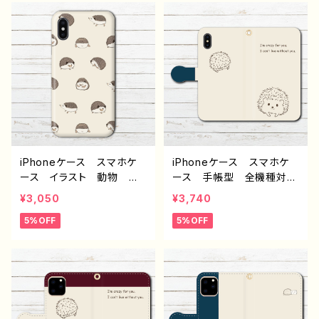
15/14/13/12/11 AQUOS
Android 人気 オリジ
Xperia Googlepixel
ナル デザイン グッズ
Galaxy おすすめ 個性
個性的 おすすめ クリエ
的 人気 イラストレータ
イター イラストレーター
ー クリエイター 絵師
絵師 タイトル：蝶々とハリ
オリジナル デザイン グッ
ネズミスマホケース 作：H
ズ タイトル：横並びハリネ
anami F-5
ズミ 黄色 作：Hanami
F-5
iPhoneケース スマホケ
iPhoneケース スマホケ
ース イラスト 動物 ハ
ース 手帳型 全機種対
リネズミ ゆるかわ シン
応 おしゃれ 動物 イラ
¥3,050
¥3,740
プル 大人女子 レディー
スト ハリネズミ シンプ
5%OFF
5%OFF
ス iPhone17/16/15/14/1
ル おしゃれ かわいい
3/12/11 AQUOS Xperi
ゆるかわ 大人女子 レデ
a Googlepixel Galaxy
ィース iPhone17/16/15/1
個性的 Android アン
4/13/12/11 AQUOS Xp
ドロイド ケース おすす
eria Googlepixel Gal
め 人気 クリエイター
axy 人気 オリジナル
イラストレーター 絵師
デザイン グッズ スマホ