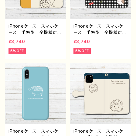
ル：小動物いっぱい手帳型
ル：小動物いっぱい手帳型
スマホケース（イエロー）
スマホケース（レッド） 作：
作：Hanami F-5
Hanami F-5
iPhoneケース スマホケ
iPhoneケース スマホケ
ース 手帳型 全機種対
ース 手帳型 全機種対
応 おしゃれ 動物 イラ
応 おしゃれ ハリネズ
¥3,740
¥3,740
スト ハリネズミ シンプ
ミ 動物 イラスト シン
5%OFF
5%OFF
ル ゆるかわ iPhone15/1
プル かわいい ゆるか
4/13/12/11 AQUOS Xp
わ iPhone15/14/13/12/11
eria Googlepixel Gal
AQUOS Xperia Goo
axy Android 人気 オ
glepixel Galaxy Andr
リジナル デザイン グッ
oid 人気 オリジナル
ズ 個性的 おすすめ ク
デザイン グッズ 個性
リエイター イラストレータ
的 おすすめ クリエイタ
ー 絵師 タイトル：ハリネ
ー イラストレーター 絵
ズミ手帳型スマホケース
師 タイトル：さくらんぼと
作：Hanami F-5
ハリネズミ手帳型スマホケ
ース 作：Hanami F-5
iPhoneケース スマホケ
iPhoneケース スマホケ