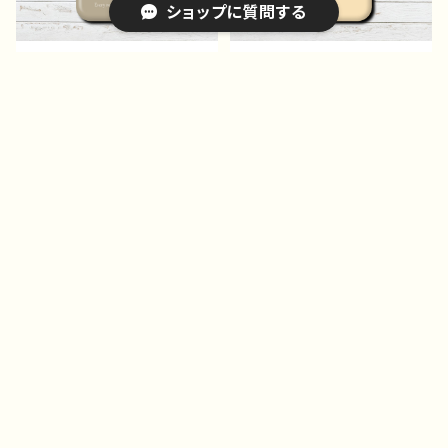
ショップに質問する
作：Hanami F-5
iPhoneケース スマホケ
iPhoneケース スマホケ
ース イラスト 動物 ハ
ース イラスト 動物 ハ
リネズミ シンプル かわ
リネズミ ゆるかわ ゆる
¥3,050
¥3,050
いい ゆるかわ iPhone1
い かわいい 可愛い シ
5%OFF
5%OFF
5/14/13/12/11 AQUOS
ンプル iPhone15/14/13/1
キーワードから探す
Xperia Googlepixel
2/11 Xperia Googlepi
Galaxy 人気 オリジナ
xel AQUOS Galaxy
ル デザイン グッズ 個
4 個性的 Android ア
性的 Android アンドロ
ンドロイド ケース ユニ
イド ケース おすすめ
ーク おすすめ 人気 ク
クリエイター イラストレー
リエイター イラストレータ
カテゴリから探す
ター 絵師 タイトル：ハリ
ー 絵師 オリジナル デ
ネズミ スマホケース カラ
ザイン グッズ タイトル：
ー グレー 作：Hanami F
洋ナシとハリネズミスマホケ
Home
-5
ース 作：Hanami F-5
スマホ＆iPhoneケース｜イラストレーター/絵師作品別
スマホ＆iPhoneケース｜花柄/動物｜イラスト｜かわいい
iPhoneケース スマホケ
iPhoneケース スマホケ
ース イラスト 動物 ハ
ース イラスト 動物 ハ