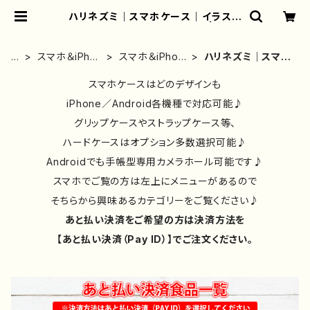
ハリネズミ｜スマホケース｜イラスト
｜グッズ｜かわいい｜手帳型 | iPho
neケース/スマホケース/Tシャツ/お
しゃれ/イラストレーター/グッズ/人
ホ
スマホ＆iPho
スマホ＆iPhon
ハリネズミ｜スマホ
気/後払い/通販｜雑貨屋アリうさ
ー
neケース｜イ
eケース｜花
ケース｜イラスト｜
ム
ラストレータ
スマホケースはどのデザインも
柄/動物｜イラ
グッズ｜かわいい
ー/絵師作品別
スト｜かわいい
｜手帳型
iPhone／Android各機種で対応可能♪
グリップケースやストラップケース等、
ハードケースはオプション多数選択可能♪
Androidでも手帳型専用カメラホール可能です♪
スマホでご覧の方は左上にメニューがあるので
そちらから興味あるカテゴリーをご覧ください♪
あと払い決済をご希望の方は決済方法を
【あと払い決済（Pay ID）】でご注文ください。