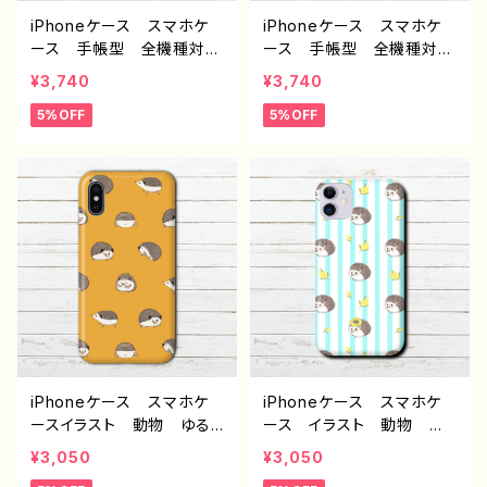
iPhoneケース スマホケ
iPhoneケース スマホケ
ース 手帳型 全機種対
ース 手帳型 全機種対
応 おしゃれ 動物 イラ
応 おしゃれ 動物 イラ
¥3,740
¥3,740
スト ハリネズミ ゆるか
スト ハリネズミ ゆるか
5%OFF
5%OFF
わ シンプル 可愛い か
わ シンプル 可愛い iP
わいい iPhone15/14/13/1
hone15/14/13/12/11 Xpe
2/11 AQUOS Xperia
ria Googlepixel Gala
Googlepixel Galaxy i
xy iPhone5/6/6s/7/8
Phone5/6/6s/7/8 おす
AQUOS sense 2 3 4 5
すめ 個性的 人気 イラ
ケース 個性的 おすす
ストレーター クリエイタ
め 人気 クリエイター
ー 絵師 オリジナル デ
イラストレーター 絵師
ザイン グッズ Android
オリジナル デザイン グッ
アンドロイド ケース タ
ズ タイトル：ハリネズミい
イトル：幸せハリネズミ 手帳
っぱい（青） 手帳型iPhone,
型iPhone,Androidケー
Androidケース 作：Hana
ス パターン1 作：Hanam
mi F-5
iPhoneケース スマホケ
iPhoneケース スマホケ
i F-5
ースイラスト 動物 ゆる
ース イラスト 動物 ハ
かわ ハリネズミ シンプ
リネズミ シンプル おしゃ
¥3,050
¥3,050
ル iPhone15/14/13/12/11
れ かわいい ゆるかわ i