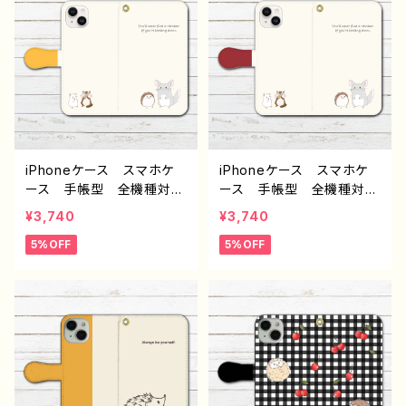
oid 人気 オリジナル
Galaxy Android 人
デザイン グッズ 個性
気 オリジナル デザイ
的 おすすめ クリエイタ
ン グッズ 個性的 おす
ー イラストレーター 絵
すめ クリエイター イラス
師 タイトル：さくらんぼと
トレーター 絵師 タイト
ハリネズミ手帳型スマホケ
ル：小動物いっぱい手帳型
ース（イエロー） 作：Hana
スマホケース（グリーン）
mi F-5
作：Hanami F-5
iPhoneケース スマホケ
iPhoneケース スマホケ
ース 手帳型 全機種対
ース 手帳型 全機種対
応 おしゃれ 動物 イラ
応 おしゃれ 動物 イラ
¥3,740
¥3,740
スト ハリネズミ チンチ
スト ハリネズミ チンチ
5%OFF
5%OFF
ラ リス ハムスター シ
ラ リス ハムスター シ
ンプル ゆるかわ iPhone
ンプル ゆるかわ iPhone
15/14/13/12/11 AQUOS
15/14/13/12/11 AQUOS
Xperia Googlepixel
Xperia Googlepixel
Galaxy Android 人
Galaxy Android 人
気 オリジナル デザイ
気 オリジナル デザイ
ン グッズ 個性的 おす
ン グッズ 個性的 おす
すめ クリエイター イラス
すめ クリエイター イラス
トレーター 絵師 タイト
トレーター 絵師 タイト