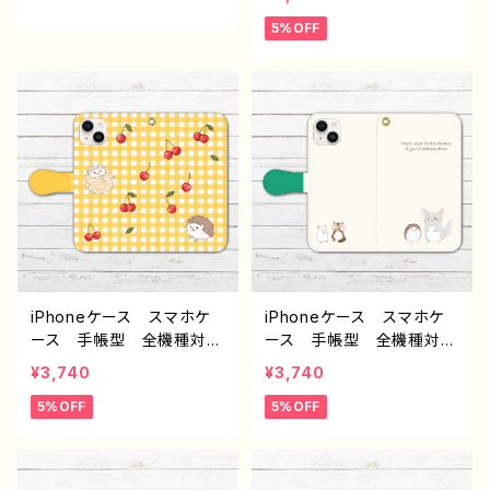
ndroid iPhone17/16/15/
れ かわいい 動物 イラ
5%OFF
14/13/12/11 Galaxy Xp
スト シンプル トイプード
eria GooglePixel AQ
ル 犬 ハリネズミ ゆる
UOS OPPO ワイモバイ
かわ iPhone15/14/13/12/
ル etc. 手帳型 全機種
11 AQUOS Xperia G
対応
ooglepixel Galaxy An
droid 人気 オリジナ
ル デザイン グッズ 個
性的 おすすめ クリエイ
ター イラストレーター
絵師 タイトル：トイプード
ルとハリネズミ手帳型スマ
ホケース（グリーン） 作：H
anami F-5
iPhoneケース スマホケ
iPhoneケース スマホケ
ース 手帳型 全機種対
ース 手帳型 全機種対
応 おしゃれ ハリネズ
応 おしゃれ 動物 イラ
¥3,740
¥3,740
ミ 動物 イラスト シン
スト ハリネズミ チンチ
5%OFF
5%OFF
プル かわいい ゆるか
ラ リス ハムスター シ
わ iPhone15/14/13/12/11
ンプル ゆるかわ iPhone
AQUOS Xperia Goo
15/14/13/12/11 AQUOS
glepixel Galaxy Andr
Xperia Googlepixel