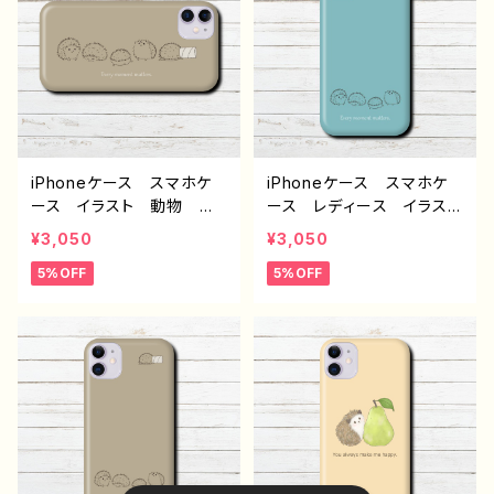
oid アンドロイド ケー
oid アンドロイド ケー
ス おすすめ クリエイタ
ス おすすめ クリエイタ
ー イラストレーター 絵
ー イラストレーター 絵
師 タイトル：ハグハリネズ
師 タイトル：ハリネズミ ベ
ミ 青色 作：Hanami F-
ージュ 作：Hanami F-5
5
iPhoneケース スマホケ
iPhoneケース スマホケ
ース イラスト 動物 ハ
ース レディース イラス
リネズミ シンプル おしゃ
ト 動物 ハリネズミ シ
¥3,050
¥3,050
れ かわいい ゆるかわ i
ンプル かわいい ゆるか
5%OFF
5%OFF
Phone15/14/13/12/11 AQ
わ iPhone15/14/13/12/11
UOS Xperia Googlep
AQUOS Xperia Goo
ixel 人気 オリジナル
glepixel Galaxy 人
デザイン グッズ 個性
気 オリジナル デザイ
的 Android アンドロイ
ン グッズ 個性的 Andr
ド ケース おすすめ ク
oid アンドロイド ケー
リエイター イラストレータ
ス おすすめ クリエイタ
ー 絵師 タイトル：ハリネ
ー イラストレーター 絵
ズミ スマホケース カラー
師 タイトル：ハリネズミ ス
グレー 作：Hanami F-5
マホケース カラー水色