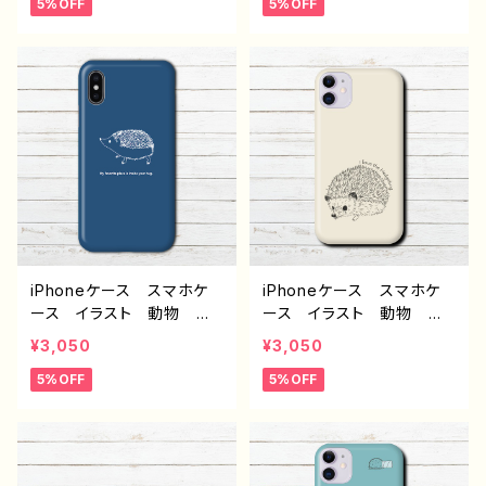
5%OFF
5%OFF
AQUOS Xperia Goo
Phone15/14/13/12/11 AQ
glepixel Galaxy 個性
UOS Xperia Googlep
的 Android アンドロイ
ixel 人気 オリジナル
ド ケース おすすめ 人
デザイン グッズ 個性
気 クリエイター イラスト
的 Android アンドロイ
レーター 絵師 オリジナ
ド ケース おすすめ ク
ル デザイン グッズ タイ
リエイター イラストレータ
トル：ハリネズミいっぱい（黄
ー 絵師 タイトル：ハリネ
色） 作：Hanami F-5
ズミ スマホケース 作：Ha
nami F-5
iPhoneケース スマホケ
iPhoneケース スマホケ
ース イラスト 動物 ハ
ース イラスト 動物 ハ
リネズミ シンプル おしゃ
リネズミ シンプル おしゃ
¥3,050
¥3,050
れ かわいい ゆるかわ i
れ かわいい ゆるかわ i
5%OFF
5%OFF
Phone15/14/13/12/11 AQ
Phone15/14/13/12/11 AQ
UOS Xperia Googlep
UOS Xperia Googlep
ixel Galaxy Android
ixel Galaxy Android
人気 オリジナル デザイ
人気 オリジナル デザイ
ン グッズ 個性的 Andr
ン グッズ 個性的 Andr