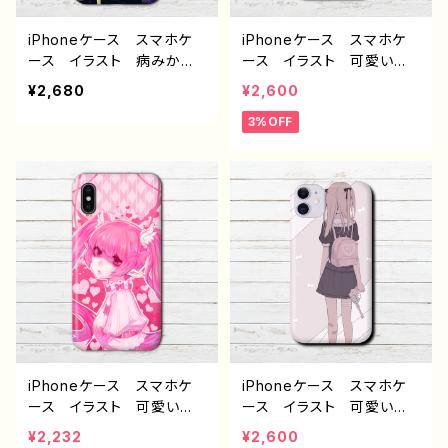
城ゆう G-6
ズ タイトル：Fanatic 夜
魅 作：黒野京
iPhoneケース スマホケ
iPhoneケース スマホケ
ース イラスト 病みかわ
ース イラスト 可愛い女
いい エモい 男の子 か
の子 エモい おしゃれ
¥2,680
¥2,600
っこいい iPhoneX ロッ
服 病みかわいい メンヘ
3%OFF
ク メンヘラ オリジナ
ラ ヤンデレ iPhone15/1
ル デザイン グッズ iPh
4/13/12/11 AQUOS Xp
one5/6/6s/7/8 おすす
eria Googlepixel Gal
め 個性的 人気 イラス
axy Android アンドロ
トレーター クリエイター
イド ケース おすすめ
絵師 充電器 タイトル：RI
個性的 銀髪 ロングヘ
P 作：黒野 京
ア メイド服 オリジナルキ
ャラクター 人気 イラスト
レーター 絵師 クリエイ
ター オリジナル デザイ
ン グッズ タイトル：つる
せ pattern27 作：つる
せ E-4
iPhoneケース スマホケ
iPhoneケース スマホケ
ース イラスト 可愛い女
ース イラスト 可愛い女
の子 おしゃれ服 エモ
の子 エモい おしゃれ
¥2,232
¥2,600