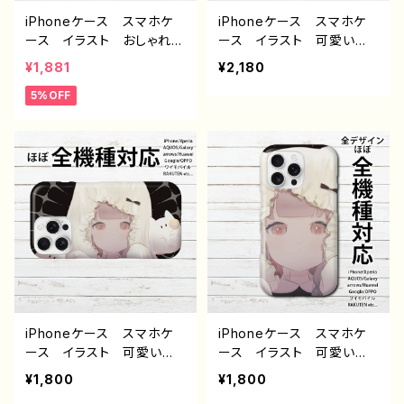
iPhoneケース スマホケ
iPhoneケース スマホケ
ース イラスト おしゃれ
ース イラスト 可愛い女
花柄 エモい レディー
の子 かっこいい女子 お
¥1,881
¥2,180
ス AQUOS sense 2 3 4
しゃれ服 エモい ロッ
5%OFF
5 iPhone15/14/13/12/11
ク クール セクシー メ
Xperia Googlepixel
ンズ 高校生 男子 iP
Galaxy おすすめ 個
hone17/16/15/14/13 AQ
性的 人気 イラストレー
UOS Xperia Googlep
ター クリエイター 絵
ixel Android アンドロ
師 Android アンドロイ
イド ケース ピアス タト
ド ケース オリジナル
ゥー 黒髪 銀髪 白髪
デザイン グッズ タイト
ミニスカート 生足 フー
ル：チューリップ 作：栞
ド パーカー 個性的 お
音 F-5
すすめ 人気 イラストレ
ーター クリエイター タイ
トル：メデューサ 作：nero
iPhoneケース スマホケ
iPhoneケース スマホケ
ース イラスト 可愛い女
ース イラスト 可愛い女
の子 かわいい おしゃれ
の子 かわいい おしゃれ
¥1,800
¥1,800
服 エモい 美しい ノス
服 エモい 美しい ノス