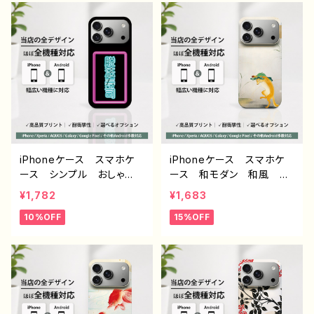
すすめ 個性的 Android
ディース 大人女子 耐衝
アンドロイド ケース G
撃 iPhone17/16/15/14/1
alaxy AQUOS Xperia
3 AQUOS Xperia Go
Google Pixel タイト
oglepixel Galaxy And
ル：和モダン / シーズー デ
roid アンドロイド 携帯
ザイン931 J1-9
ケース おすすめ 個性
的 人気 クリエイター
オリジナル デザイン グッ
ズ タイトル：Hard work
pays off.
iPhoneケース スマホケ
iPhoneケース スマホケ
ース シンプル おしゃ
ース 和モダン 和風 和
れ 面白い おもしろスマ
柄 動物 狐 シンプル
¥1,782
¥1,683
ホケース ネタ系 エモ
おしゃれ メンズ 大人女
10%OFF
15%OFF
い ほぼ 全機種対応 メン
子 かわいい 安い iPho
ズ iPhone15/14/13/12/11
ne17/16/15/14/13/12 お
AQUOS Xperia Goo
すすめ 個性的 Android
glepixel Galaxy Andr
アンドロイド ケース G
oid アンドロイド おすす
alaxy AQUOS Xperia
め 個性的 人気 イラス
Google Pixel タイト
トレーター 絵師 クリエ
ル：和モダン /きつね デザイ