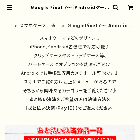
GooglePixel 7～|Androidケース
｜おしゃれ | iPhoneケース/スマホ
ケース/Tシャツ/おしゃれ/イラストレ
ーター/グッズ/人気/後払い/通販｜雑
ホ
スマホケース｜値段
GooglePixel 7～|Androidケ
貨屋アリうさ
ー
別・機種別
ース｜おしゃれ
ム
スマホケースはどのデザインも
iPhone／Android各機種で対応可能♪
グリップケースやストラップケース等、
ハードケースはオプション多数選択可能♪
Androidでも手帳型専用カメラホール可能です♪
スマホでご覧の方は左上にメニューがあるので
そちらから興味あるカテゴリーをご覧ください♪
あと払い決済をご希望の方は決済方法を
【あと払い決済（Pay ID）】でご注文ください。