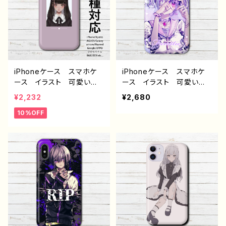
ートカット 生足 おすす
トレーター クリエイター
め 個性的 人気 イラス
絵師 オリジナル デザイ
トレーター 絵師 クリエ
ン グッズ タイトル：量産
イター オリジナル デザ
型ハーフツインスマホケー
イン グッズ タイトル：mi
ス(アッシュブルー) 作：冬
dnight cat 作：プラネ
城ゆう G-6
タイトル：midnight cat
iPhoneケース スマホケ
iPhoneケース スマホケ
作：プラネ
ース イラスト 可愛い女
ース イラスト 可愛い女
の子 かっこいい女子 お
の子 かっこいい女子 お
¥2,232
¥2,680
しゃれ服 エモい iPhone
しゃれ服 エモい 病みか
10%OFF
15/14/13/12/11 AQUOS
わいい メンヘラ ヤンデ
Xperia Googlepixel
レ iPhone15/14/13/12/11
Galaxy Android アンド
AQUOS Xperia Goo
ロイド ケース 個性的
glepixel Galaxy Andr
おすすめ 黒髪 ロングヘ
oid アンドロイド ケー
ア ピアス 人気 イラス
ス JK 女子高校生 セ
トレーター クリエイター
ーラー服 ピアス ツイン
絵師 オリジナル デザイ
テール 個性的 おすす
ン グッズ タイトル：量産
め 人気 イラストレータ
型ハーフツインスマホケー
ー クリエイター 絵師
ス(アッシュピンク) 作：冬
オリジナル デザイン グッ