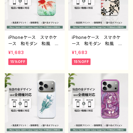
イター オリジナル デザ
ン934 J1-9
イン グッズ タイトル：脱
法寿司 作：んごミック G
-6
iPhoneケース スマホケ
iPhoneケース スマホケ
ース 和モダン 和風 和
ース 和モダン 和風 和
柄 金魚 シンプル おし
柄 花柄 シンプル おし
¥1,683
¥1,683
ゃれ メンズ 大人女子
ゃれ メンズ 大人女子
15%OFF
15%OFF
かわいい 安い iPhone1
かわいい 安い iPhone1
7/16/15/14/13/12 おすす
7/16/15/14/13/12 おすす
め 個性的 Android ア
め 個性的 Android ア
ンドロイド ケース Galax
ンドロイド ケース Galax
y AQUOS Xperia Go
y AQUOS Xperia Go
ogle Pixel タイトル：和モ
ogle Pixel タイトル：和モ
ダン /金魚 デザイン935 J
ダン 南天 デザイン933 J1
1-9
-9