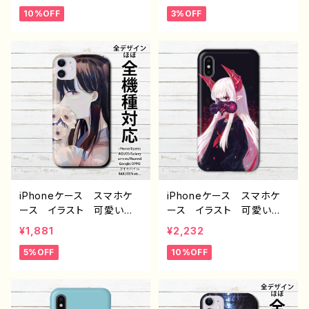
い 病みかわいい メンヘ
服 後ろ姿 病みかわい
10%OFF
3%OFF
ラ ヤンデレ iPhone15/1
い メンヘラ ヤンデレ i
4/13/12/11 AQUOS Xp
Phone15/14/13/12/11 AQ
eria Googlepixel Gal
UOS Xperia Googlep
axy Android アンドロ
ixel Galaxy Android
イド ケース 個性的 お
アンドロイド ケース おす
すすめ 人気 イラストレ
すめ 個性的 セミロング
ーター クリエイター 絵
ヘア プリッツスカート
師 オリジナル デザイ
生足 人気 イラストレー
ン グッズ タイトル：ピン
ター 絵師 クリエイタ
クツインテール 作：冬城ゆ
ー オリジナル デザイ
う G-6
ン グッズ タイトル：つる
せ pattern25 作：つる
せ E-4
iPhoneケース スマホケ
iPhoneケース スマホケ
ース イラスト 可愛い女
ース イラスト 可愛い女
の子 かわいい おしゃ
の子 かっこいい女子 お
¥1,881
¥2,232
れ 花 エモい 綺麗 美
しゃれ服 病みかわいい
5%OFF
10%OFF
しい ノスタルジック iPh
メンヘラ ヤンデレ iPhon
one15/14/13/12/11 AQU
e15/14/13/12/11 AQUOS
OS sense 4 5 6 Xperia
Xperia Googlepixel
Googlepixel Galaxy
Galaxy Android ア