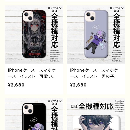
タルジック メンズ レディ
タルジック メンズ レディ
ース 女子 iPhone16/1
ース 女子 iPhone16/1
5/14/13/12/11 AQUOS s
5/14/13/12/11 AQUOS s
ense 4 6 7 8 Xperia
ense 4 6 7 8 Xperia
Googlepixel Galaxy
Googlepixel Galaxy
Android アンドロイド
Android アンドロイド
ケース 個性的 おすす
ケース 個性的 おすす
め 人気 イラストレータ
め 人気 イラストレータ
ー 絵師 クリエイター
ー 絵師 クリエイター
オリジナル デザイン グッ
オリジナル デザイン グッ
ズ タイトル：ハッピーハロ
ズ タイトル：ハッピーハロ
ウィン 作：栞音
ウィン 作：栞音
iPhoneケース スマホケ
iPhoneケース スマホケ
ース イラスト 可愛い女
ース イラスト 男の子
の子 かっこいい女子 お
かっこいい かわいい ゆ
¥2,680
¥2,680
しゃれ服 エモい 病みか
るい ねこ イケメン お
わいい メンヘラ ヤンデ
しゃれ メンズ iPhone1
レ iPhone15/14/13/12/11
5/14/13/12/11 AQUOS
AQUOS Xperia Goo
Xperia Googlepixel
glepixel Galaxy Andr
Galaxy Android アンド
oid アンドロイド ケー
ロイド ケース 少年 銀
ス ゴシック ドレス 白
髪 個性的 おすすめ 人