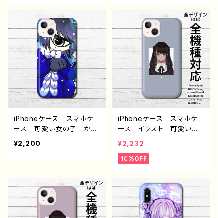
11 AQUOS Xperia G
2/11 AQUOS Xperia
ooglepixel Galaxy An
Googlepixel Galaxy
droid アンドロイド ケー
Android アンドロイド
ス ポップ タトゥー おす
ケース エモい ピアス
すめ 個性的 人気 イラ
ゴシック ポップ ツインテ
ストレーター 絵師 クリ
ール 魔法少女 メンヘ
エイター オリジナル デ
ラ ヤンデレ 病みかわい
ザイン グッズ タイトル：P
い おすすめ 個性的 人
URPLE DEVIL 作：プラネ
気 イラストレーター 絵
師 クリエイター オリジ
ナル デザイン グッズ タ
イトル：? 作：プラネ
iPhoneケース スマホケ
iPhoneケース スマホケ
ース 可愛い女の子 かっ
ース イラスト 可愛い女
こいい女子 イラスト おし
の子 かっこいい女子 お
¥2,200
¥2,232
ゃれ服 iPhone15/14/13/1
しゃれ服 エモい iPhone
10%OFF
2/11 AQUOS Xperia
15/14/13/12/11 AQUOS
Googlepixel Galaxy
Xperia Googlepixel
Android アンドロイド
Galaxy Android アンド
ケース 猫耳 ネコミミ
ロイド ケース 個性的
ケモ耳 ケモミミ 単眼
おすすめ 黒髪 ロングヘ
黒髪 ショートヘア ショ
ア ピアス 人気 イラス