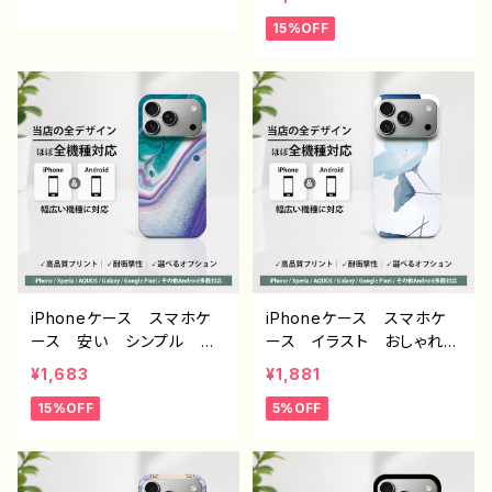
ndroid iPhone17/16/15/
ル メンズ 高校生 男
15%OFF
14/13/12/11 Galaxy Xp
子 個性的 おすすめ 人
eria GooglePixel AQ
気 クリエイター iPhone
UOS OPPO ワイモバイ
15/14/13/12/11 AQUOS s
ル etc. 手帳型 全機種
ense 4 5 6 Xperia Go
対応
oglepixel Galaxy And
roid アンドロイド ケー
ス ノンブランド オリジナ
ル デザイン グッズ タイ
トル：シンプル スマホケース
PART193 J1-9
iPhoneケース スマホケ
iPhoneケース スマホケ
ース 安い シンプル か
ース イラスト おしゃれ
っこいい おしゃれ かわ
花柄 エモい レディー
¥1,683
¥1,881
いい クール メンズ レ
ス AQUOS sense 2 3 4
15%OFF
5%OFF
ディース エモい画像 綺
5 iPhone15/14/13/12/11
麗 美しい 個性的 おす
Xperia Googlepixel
すめ 人気 クリエイタ
Galaxy おすすめ 個
ー iPhone15/14/13/12/11
性的 人気 イラストレー