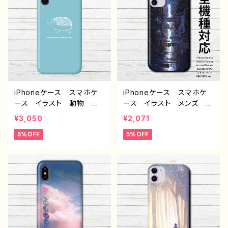
Android アンドロイ
ンドロイド ケース 個性
ド ケース 個性的 おす
的 おすすめ JK 女子
すめ 黒髪 ロングヘア
高校生 セーラー服 銀
人気 イラストレーター
髪 白髪 角っ子 人外
絵師 クリエイター タイト
人気 イラストレーター
ル：無垢と期待 作：栞音
クリエイター 絵師 オリ
F-5
ジナル デザイン グッ
ズ タイトル：ガスマスク
作：冬城ゆう G-6
iPhoneケース スマホケ
iPhoneケース スマホケ
ース イラスト 動物 ハ
ース イラスト メンズ お
リネズミ シンプル おしゃ
しゃれ 風景 綺麗 景
¥3,050
¥2,071
れ かわいい ゆるかわ
色 美しい エモい かっ
5%OFF
5%OFF
大人女子 レディース iP
こいい 高校生 男子 iP
hone17/16/15/14/13/12/11
hone17/16/15/14/13 AQ
AQUOS Xperia Goo
UOS Xperia Googlep
glepixel Galaxy 人
ixel Galaxy おすすめ
気 オリジナル デザイ
個性的 人気 イラストレ
ン グッズ 個性的 Andr
ーター クリエイター 絵
oid アンドロイド ケー
師 Android アンドロイ
ス クリエイター イラスト
ド ケース オリジナル
レーター 絵師 タイトル：
デザイン グッズ タイト