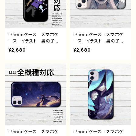
髪 銀髪 個性的 おすす
気 イラストレーター クリ
め 人気 イラストレータ
エイター 絵師 オリジナ
ー クリエイター 絵師
ル デザイン グッズ タイ
オリジナル デザイン グッ
トル：黒野京 デザイン54
ズ タイトル：黒野京 デザイ
作：黒野京
ン52 作：黒野京
iPhoneケース スマホケ
iPhoneケース スマホケ
ース イラスト 男の子
ース イラスト 男の子
かっこいい かわいい ゆ
かっこいい イケメン エモ
¥2,680
¥2,680
るい ねこ イケメン お
い おしゃれ メンズ iPh
しゃれ メンズ iPhone1
one15/14/13/12/11 AQU
5/14/13/12/11 AQUOS
OS Xperia Googlepix
Xperia Googlepixel
el Galaxy Android
Galaxy Android アンド
アンドロイド ケース 少
ロイド ケース 少年 銀
年 黒髪 個性的 おすす
髪 個性的 おすすめ 人
め 人気 イラストレータ
気 イラストレーター クリ
ー クリエイター 絵師
エイター 絵師 オリジナ
オリジナル デザイン グッ
ル デザイン グッズ タイ
ズ タイトル：黒野京 デザイ
トル：黒野京 デザイン55
ン56 作：黒野京
作：黒野京
iPhoneケース スマホケ
iPhoneケース スマホケ