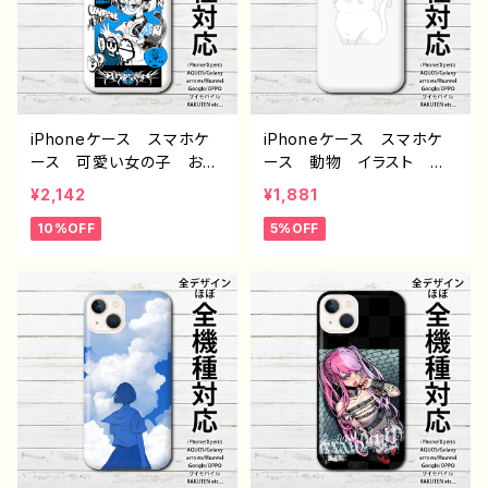
ル 個性的 おすすめ 人
すめ 個性的 人気 イラ
気 イラストレーター クリ
ストレーター クリエイタ
エイター 絵師 オリジナ
ー 絵師 オリジナル デ
ル デザイン グッズ タイ
ザイン グッズ タイトル：
トル：Fanatic 作：黒野京
【月蝕ざっか店】Chocomint
*Holic 作：白夜ゆう G-
iPhoneケース スマホケ
iPhoneケース スマホケ
6
ース 可愛い女の子 おし
ース 動物 イラスト ね
ゃれ服 イラスト くま
こ 猫 かわいい ゆる
¥2,142
¥1,881
鯉 エモい 高校生 男
い シンプル メンズ レ
10%OFF
5%OFF
子 iPhone17/16/15/14/1
ディース 高校生 男子
3 AQUOS Xperia Go
女子 iPhone17/16/15/1
oglepixel Galaxy おす
4/13 AQUOS sense 5 6
すめ 個性的 Android
7 Xperia Googlepixel
アンドロイド ケース 人
Galaxy Android ア
気 イラストレーター 絵
ンドロイド ケース 個性
師 クリエイター オリジ
的 おすすめ 人気 イラ
ナル デザイン グッズ タ
ストレーター 絵師 クリ
イトル：柴田ヰコpattern18
エイター オリジナル デ
作：柴田ヰコ G-6
ザイン グッズ タイトル：
ぽいんと 作：栞音 F-5