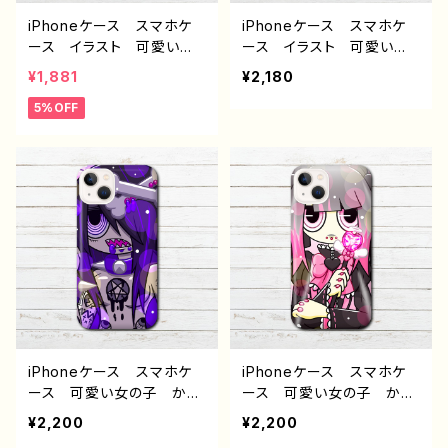
iPhoneケース スマホケ
iPhoneケース スマホケ
ース イラスト 可愛い女
ース イラスト 可愛い女
の子 かわいい おしゃれ
の子 かっこいい女子 お
¥1,881
¥2,180
服 エモい 風景 綺麗
しゃれ エモい ロック
5%OFF
美しい 景色 ノスタルジ
クール セクシー メン
ック メンズ 高校生 男
ズ 高校生 男子 iPhon
子 iPhone17/16/15/14/1
e17/16/15/14/13 AQUOS
3 AQUOS sense 5 6 7
Xperia Googlepixel
Xperia Googlepixel
Galaxy Android ア
Galaxy Android ア
ンドロイド ケース ピア
ンドロイド ケース 個性
ス ツインテール タトゥ
的 おすすめ JK 女子
ー 生足 個性的 おすす
高校生 セーラー服 ショ
め 人気 イラストレータ
ートカット 人気 イラスト
ー クリエイター 絵師
レーター 絵師 クリエイ
オリジナル デザイン グッ
ター オリジナル デザイ
ズ タイトル：デッドオアア
ン グッズ タイトル：あの
ライブ 作：nero
iPhoneケース スマホケ
iPhoneケース スマホケ
夏の日の記憶 作：栞音 F
ース 可愛い女の子 かっ
ース 可愛い女の子 かっ
-5
こいい女子 イラスト おし
こいい女子 イラスト おし
¥2,200
¥2,200
ゃれ iPhone15/14/13/12/
ゃれ服 iPhone15/14/13/1