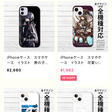
Xperia Googlepixel
5/14/13 AQUOS Xperi
Galaxy Android ア
a Googlepixel Galaxy
ンドロイド ケース おすす
おすすめ 個性的 And
め 個性的 セミロングヘ
roid アンドロイド ケー
ア ワンピース 生足 人
ス 人気 イラストレータ
気 イラストレーター 絵
ー 絵師 クリエイター
師 クリエイター オリジ
オリジナル デザイン グッ
ナル デザイン グッズ タ
ズ タイトル：柴田ヰコpatt
イトル：ぬいぐるみと女の
ern13 作：柴田ヰコ G-6
子 作：つるせ E-4
iPhoneケース スマホケ
iPhoneケース スマホケ
ース イラスト 男の子
ース イラスト 可愛い女
かっこいい イケメン おし
の子 おしゃれ服 チョコミ
¥2,680
¥1,962
ゃれ エモい 病みかわい
ント スイーツ 少女 ゴ
10%OFF
い メンヘラ ヤンデレ メ
スロリ クラロリ ゴシッ
ンズ iPhone15/14/13/12/
ク ドレス かわいい ka
11 AQUOS Xperia G
waii ガールズイラストiPh
ooglepixel Galaxy An
one15/14/13/12/11 AQU
droid アンドロイド ケー
OS Xperia Googlepix
ス 少年 銀髪 ピアス
el Galaxy Android
パーカー フード クー
アンドロイド ケース おす