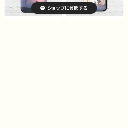
ハグハリネズミ 水色 作：
ル：水没の九龍寨城 作：J.
ショップに質問する
Hanami F-5
タネダ F-5
iPhoneケース スマホケ
iPhoneケース スマホケ
ース 可愛い女の子 イラ
ース イラスト エモい
スト おしゃれ エモい
風景 綺麗 美しい 景
¥2,071
¥2,071
風景 綺麗 美しい 景
色 おしゃれ 可愛い女の
5%OFF
5%OFF
色 ノスタルジー 高校
子 高校生 男子 iPhon
キーワードから探す
生 男子 iPhone17/16/1
e17/16/15/14/13 AQUOS
5/14/13 AQUOS sense
Xperia Googlepixel
2 3 4 5 Xperia Googl
Galaxy ケース かわ
epixel Galaxy iPhone
いい おしゃれ イラストレ
5/6/6s/7/8 Android
ーター クリエイター 絵
アンドロイド ケース 個
師 人気 個性的 おすす
カテゴリから探す
性的 おすすめ 人気 イ
め Android アンドロイ
ラストレーター 絵師 ク
ド ケース タイトル：消え
リエイター オリジナル デ
てしまわないように 作：ア
Home
スマホケース｜値段別・機種別
ザイン グッズ タイトル：v
ナ F-5
GooglePixel 7～|Androidケース｜おしゃれ
ision 作：アナ F-5
iPhoneケース スマホケ
iPhoneケース スマホケ
ース 安い シンプル エ
ース シンプル イラス
特集ページ