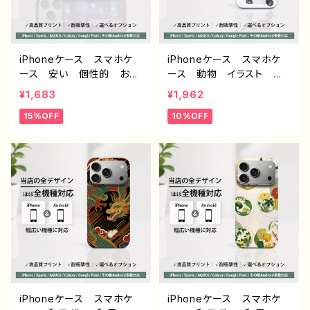
スフラワー PART373-2 J
PART40-2 J1-9
1-9
iPhoneケース スマホケ
iPhoneケース スマホケ
ース 安い 個性的 おし
ース 動物 イラスト ゆ
ゃれ メンズ かっこいい
るかわ 可愛い おもしろ
¥1,683
¥1,962
高校生 男子 サイバーパ
スマホケース 面白いiPho
15%OFF
10%OFF
ンク クール iPhone17/1
neケース ユニーク ネタ
6/15/14/ AQUOS sense
系 ゆるい iPhone5/6/6
2 3 4 5 Xperia Googl
s/7/8/XS/11/12/13 AQU
epixel Galaxy Androi
OS Xperia Googlepix
d アンドロイド ケース
el 人気 イラストレータ
スマホカバー 携帯 ハー
ー クリエイター 絵師
ドケース アイフォンケー
個性的 Android アンド
ス おすすめ 人気 クリ
ロイド 携帯 ハード ケ
エイター ノンブランド オ
ース グッズ スマホカバ
リジナル デザイン グッ
ー アイフォンケース 悪
ズ タイトル：ネオンに導か
いことを言うパンダ タイト
れて J1-9
ル：ラーメンについて悪いこ
と言うパンダ 子パンダ付
iPhoneケース スマホケ
iPhoneケース スマホケ
き 作：こさつね G-6