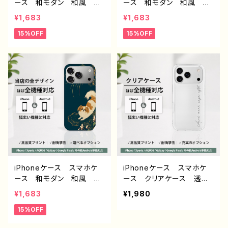
ース 和モダン 和風 和
ース 和モダン 和風 和
柄 おしゃれ メンズ 高
柄 花柄 シンプル おし
¥1,683
¥1,683
校生 男子 安い iPhon
ゃれ メンズ 大人女子
15%OFF
15%OFF
e17/16/15/14/13/12 おす
かわいい 安い iPhone1
すめ 個性的 Android
7/16/15/14/13/12 おすす
アンドロイド ケース Gal
め 個性的 Android ア
axy AQUOS Xperia
ンドロイド ケース Galax
Google Pixel タイトル：
y AQUOS Xperia Go
和柄ドラゴン デザイン932
ogle Pixel タイトル：和柄
J1-9
フラワー デザイン930 J1-
9
iPhoneケース スマホケ
iPhoneケース スマホケ
ース 和モダン 和風 和
ース クリアケース 透明
柄 動物 犬 シンプル
ケース シンプル おしゃ
¥1,683
¥1,980
おしゃれ メンズ 大人女
れ 英字ロゴ ミニマル
15%OFF
子 かわいい 安い iPho
安い ほぼ 全機種対応
ne17/16/15/14/13/12 お
メンズ 高校生 男子 レ