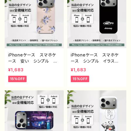
AQUOS sense 4 5 6
ター クリエイター 絵
Xperia Googlepixel
師 Android アンドロイ
Galaxy Android アンド
ド ケース オリジナル
ロイド ケース ノンブラン
デザイン グッズ タイト
ド オリジナル デザイン
ル：ネモフィラ 作：栞音 F
グッズ タイトル：エモいス
-5
マホケース PART375-1
J1-9
iPhoneケース スマホケ
iPhoneケース スマホケ
ース 安い シンプル 花
ース シンプル イラス
柄 おしゃれ かわいい
ト 安い かっこいい お
¥1,683
¥1,683
レディース 個性的 韓国
しゃれ クール メンズ
15%OFF
15%OFF
風 おすすめ 人気 クリ
個性的 おすすめ 人気
エイター iPhone17/16/1
クリエイター iPhone15/1
5/14 AQUOS sense 4 5
4/13/12/11 AQUOS sens
6 Xperia Googlepixel
e 4 5 6 Xperia Googl
Galaxy Android ア
epixel Galaxy Androi
ンドロイド ケース ノンブ
d アンドロイド ケース
ランド オリジナル デザイ
ノンブランド オリジナル
ン グッズ エモいスマホ
デザイン グッズ タイト
ケース タイトル：ニュアン
ル：シンプル スマホケース