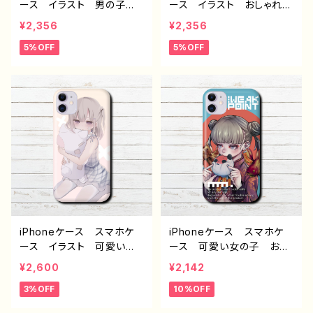
ース イラスト 男の子
ース イラスト おしゃれ
少年 かっこいい イケメ
イラスト 男の子 かっこい
¥2,356
¥2,356
ン おしゃれ 個性的 エ
い イケメン 個性的 エ
5%OFF
5%OFF
モい 風景 綺麗 美し
モい iPhone15/14/13/12/
い 景色 iPhone15/14/1
11 AQUOS Xperia G
3/12/11 AQUOS Xperi
ooglepixel Galaxy An
a Googlepixel Galaxy
droid アンドロイド ケー
Android アンドロイ
ス おすすめ 人気 イラ
ド ケース おすすめ 人
ストレーター クリエイタ
気 イラストレーター クリ
ー 絵師 オリジナル デ
エイター 絵師 オリジナ
ザイン グッズ タイトル：
ル デザイン グッズ タイ
「CATTIE」 作： 星灯れ
トル：「旅人を導く星の道」
ぬ F-5
作： 星灯れぬ F-5
iPhoneケース スマホケ
iPhoneケース スマホケ
ース イラスト 可愛い女
ース 可愛い女の子 おし
の子 エモい おしゃれ
ゃれ服 イラスト 病みか
¥2,600
¥2,142
病みかわいい メンヘラ
わいい エモい チャイナ
3%OFF
10%OFF
ヤンデレ ロリっ娘 iPhon
服 パンダ 金魚 高校
e15/14/13/12/11 AQUOS
生 男子 iPhone17/16/1