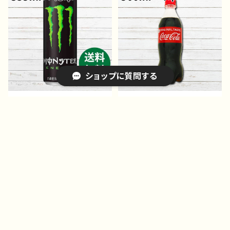
ットボトル飲料
め トクホ ゴマペプチ
ド お茶 健康茶 麦茶
PET ペットボトル飲料
ショップに質問する
モンスターエナジー355ml×
コカコーラ コカ・コーラ
48本セット 黒×緑 送料
500ml 炭酸飲料 通販
無料 後払い
後払い おすすめ
¥10,980
¥106
SOLD OUT
30%OFF
キーワードから探す
カテゴリから探す