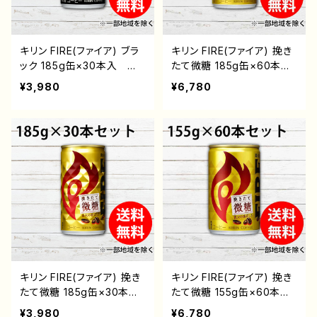
キリン FIRE(ファイア) ブラ
キリン FIRE(ファイア) 挽き
ック 185g缶×30本入 送
たて微糖 185g缶×60本
料無料 ※一部地域を除
入 送料無料 ※一部地域
¥3,980
¥6,780
く 通販 後払い おすす
を除く 通販 後払い お
め 珈琲 缶 fire コー
すすめ 珈琲 微糖 缶 fire
ヒー飲料
コーヒー飲料
キリン FIRE(ファイア) 挽き
キリン FIRE(ファイア) 挽き
たて微糖 185g缶×30本
たて微糖 155g缶×60本
入 送料無料 ※一部地域
入 送料無料 ※一部地域
¥3,980
¥6,780