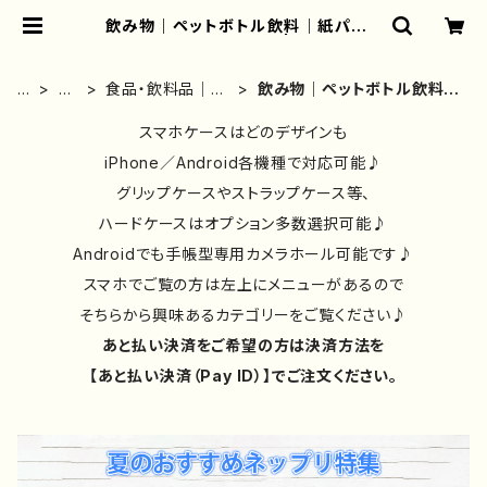
飲み物｜ペットボトル飲料｜紙パック
｜缶ジュース｜後払い | iPhoneケ
ース/スマホケース/Tシャツ/おしゃ
れ/イラストレーター/グッズ/人気/後
ホ
雑
食品・飲料品｜後
飲み物｜ペットボトル飲料｜
払い/通販｜雑貨屋アリうさ
ー
貨
払い｜翌月払い｜
紙パック｜缶ジュース｜後払
ム
類
通販
スマホケースはどのデザインも
い
①
iPhone／Android各機種で対応可能♪
グリップケースやストラップケース等、
ハードケースはオプション多数選択可能♪
Androidでも手帳型専用カメラホール可能です♪
スマホでご覧の方は左上にメニューがあるので
そちらから興味あるカテゴリーをご覧ください♪
あと払い決済をご希望の方は決済方法を
【あと払い決済（Pay ID）】でご注文ください。