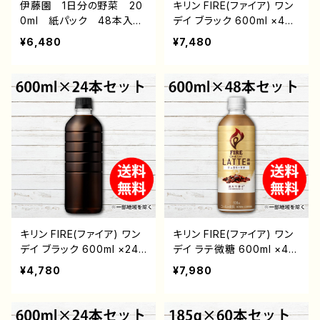
伊藤園 1日分の野菜 20
キリン FIRE(ファイア) ワン
0ml 紙パック 48本入
デイ ブラック 600ml ×48
野菜ジュース 送料無料
本セット 送料無料 ※一
¥6,480
¥7,480
※一部地域を除く 通販
部地域を除く 通販 後払
後払い コンビニ 翌月払
い おすすめ 珈琲 fire
い おすすめ 紙パック
コーヒー飲料 ブラッ
安い 一日分 管理栄養士
ク ONEDAY BLACK
推奨 リコピン
無糖 PET ペットボトル
飲料
キリン FIRE(ファイア) ワン
キリン FIRE(ファイア) ワン
デイ ブラック 600ml ×24
デイ ラテ微糖 600ml ×48
本セット 送料無料 ※一
本セット 送料無料 ※一
¥4,780
¥7,980
部地域を除く 通販 後払
部地域を除く 通販 後払
い おすすめ 珈琲 fire
い コンビニ 翌月払い
コーヒー飲料 ブラッ
おすすめ 珈琲 微糖 fir