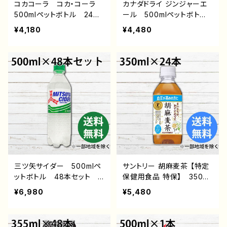
コカコーラ コカ・コーラ
カナダドライ ジンジャーエ
500mlペットボトル 24本
ール 500mlペットボト
セット 送料無料 ※一部
ル 24本セット 送料無
¥4,180
¥4,480
地域を除く 炭酸飲料 通
料 ※一部地域を除く 炭
販 後払い コンビニ 翌
酸飲料 通販 後払い コ
月払い おすすめ ペット
ンビニ 翌月払い おすす
ボトル飲料
め 日本コカ・コーラ株式
会社 コカコーラ ペット
ボトル飲料
三ツ矢サイダー 500mlペ
サントリー 胡麻麦茶 【特定
ットボトル 48本セット
保健用食品 特保】 350ml
送料無料 ※一部地域を除
ペットボトル 24本セッ
¥6,980
¥5,480
く 炭酸飲料 通販 後払
ト 送料無料 ※一部地域
い コンビニ 翌月払い
を除く 通販 後払い コ
おすすめ アサヒ飲料 ペ
ンビニ 翌月払い おすす