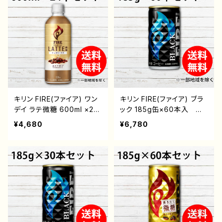
ク ONEDAY BLACK
e コーヒー飲料 ペット
無糖 PET ペットボトル
ボトル飲料
飲料
キリン FIRE(ファイア) ワン
キリン FIRE(ファイア) ブラ
デイ ラテ微糖 600ml ×24
ック 185g缶×60本入 送
本セット 送料無料 ※一
料無料 ※一部地域を除
¥4,680
¥6,780
部地域を除く 通販 後払
く 通販 後払い おすす
い コンビニ 翌月払い
め 珈琲 缶 fire コー
おすすめ 珈琲 微糖 fir
ヒー飲料
e コーヒー飲料 ペット
ボトル飲料