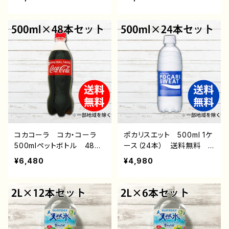
く 炭酸飲料 通販 後払
料 ※一部地域を除く 炭
い コンビニ 翌月払い
酸飲料 通販 後払い コ
おすすめ アサヒ飲料 ペ
ンビニ 翌月払い おすす
ットボトル飲料
め 日本コカ・コーラ株式
会社 コカコーラ ペット
ボトル飲料
コカコーラ コカ・コーラ
ポカリスエット 500ml 1ケ
500mlペットボトル 48本
ース（24本） 送料無料
セット 送料無料 ※一部
※一部地域を除く 【熱中
¥6,480
¥4,980
地域を除く 炭酸飲料 通
症対策】 通販 後払い
販 後払い コンビニ 翌
おすすめ ペットボトル飲
月払い おすすめ ペット
料
ボトル飲料