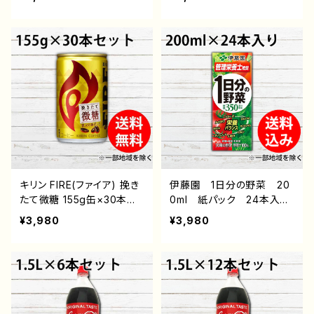
を除く 通販 後払い お
を除く 通販 後払い お
すすめ 珈琲 微糖 缶 fire
すすめ 珈琲 微糖 缶 fire
コーヒー飲料
コーヒー飲料
キリン FIRE(ファイア) 挽き
伊藤園 1日分の野菜 20
たて微糖 155g缶×30本
0ml 紙パック 24本入
入 送料無料 ※一部地域
野菜ジュース 送料無料
¥3,980
¥3,980
を除く 通販 後払い お
※一部地域を除く 通販
すすめ 珈琲 微糖 缶 fire
後払い コンビニ 翌月払
コーヒー飲料
い おすすめ 紙パック
安い 一日分 管理栄養士
推奨 リコピン