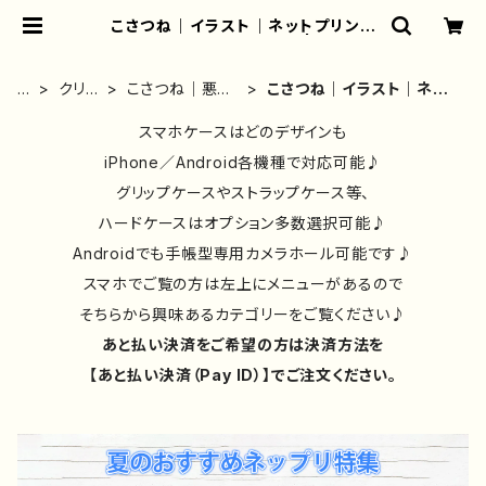
こさつね｜イラスト｜ネットプリント
｜コンビニプリント｜一覧 | iPhone
ケース/スマホケース/Tシャツ/おしゃ
れ/イラストレーター/グッズ/人気/後
ホ
クリエ
こさつね｜悪い
こさつね｜イラスト｜ネッ
払い/通販｜雑貨屋アリうさ
ー
イタ
ことを言うパン
トプリント｜コンビニプリ
ム
ー別
ダ｜グッズ
スマホケースはどのデザインも
ント｜一覧
②
iPhone／Android各機種で対応可能♪
グリップケースやストラップケース等、
ハードケースはオプション多数選択可能♪
Androidでも手帳型専用カメラホール可能です♪
スマホでご覧の方は左上にメニューがあるので
そちらから興味あるカテゴリーをご覧ください♪
あと払い決済をご希望の方は決済方法を
【あと払い決済（Pay ID）】でご注文ください。