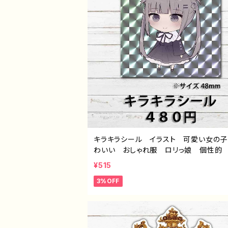
キラキラシール イラスト 可愛い女の
わいい おしゃれ服 ロリっ娘 個性的
すめ ミニキャラ ツインテール ロング
¥515
ア ゴシック おすすめ 個性的 人気
3%OFF
ストレーター クリエイター 絵師 オリ
ル デザイン グッズ ステッカー スマ
ース サイズ 挟む タイトル：つるせpatt
55 作：つるせ E-4