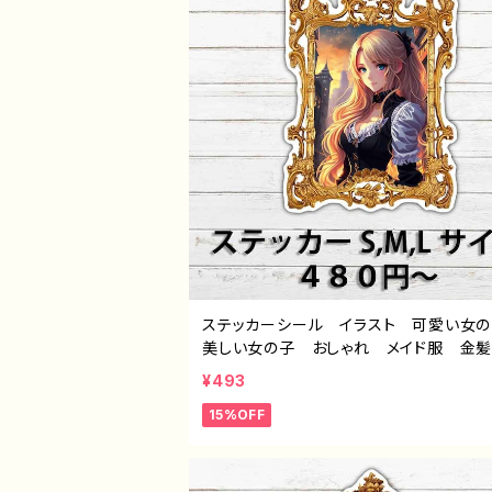
ステッカーシール イラスト 可愛い女
美しい女の子 おしゃれ メイド服 金
ングヘア 巨乳 セクシー ゴスロリ 
¥493
リ ゴシック ドレス エモい おすすめ
15%OFF
性的 人気 イラストレーター 絵師 
イター ノンブランド オリジナル デ
グッズ スマホケース サイズ 挟む タ
ル：ステッカーデザイン 724 J1-9