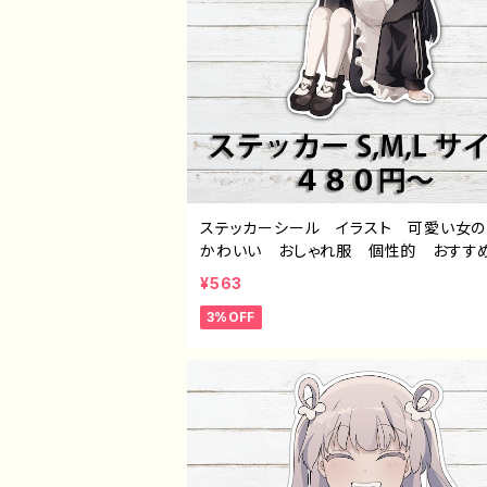
ステッカーシール イラスト 可愛い女
かわいい おしゃれ服 個性的 おすす
髪 ロングヘア 白タイツ メイド 人
¥563
ラストレーター クリエイター 絵師 オ
3%OFF
ナル デザイン グッズ スマホケース 
ズ 挟む タイトル：つるせpattern70 
るせ E-4