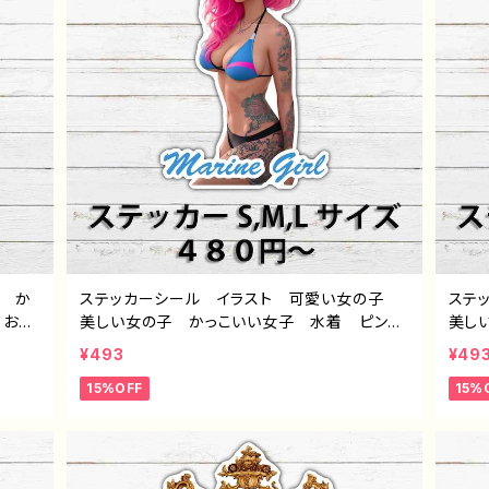
子 か
ステッカーシール イラスト 可愛い女の子
ステ
 おす
美しい女の子 かっこいい女子 水着 ピンク
美し
ヘ
髪 ロングヘア セクシー タトゥー ピア
ドレ
¥493
¥49
 イラ
ス エモい おすすめ 個性的 人気 イラス
セク
15%OFF
15%
ジナ
トレーター 絵師 クリエイター ノンブラン
気 
ホケ
ド オリジナル デザイン グッズ スマホケ
ノン
ern
ース サイズ 挟む タイトル：ステッカーデザ
スマ
イン 723 J1-9
カーデ