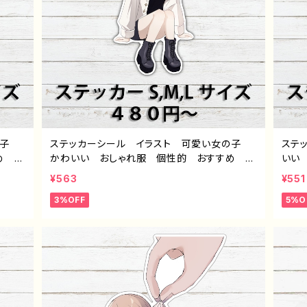
の子
ステッカーシール イラスト 可愛い女の子
ステ
め 黒
かわいい おしゃれ服 個性的 おすすめ シ
いい
気 イ
ョートカット ボブヘア 生足 人気 イラスト
おす
¥563
¥551
リジ
レーター クリエイター 絵師 オリジナル
クリ
3%OFF
5%O
サイ
デザイン グッズ スマホケース サイズ 挟
グッ
作：つ
む タイトル：つるせpattern69 作：つるせ
ル：ぽ
E-4