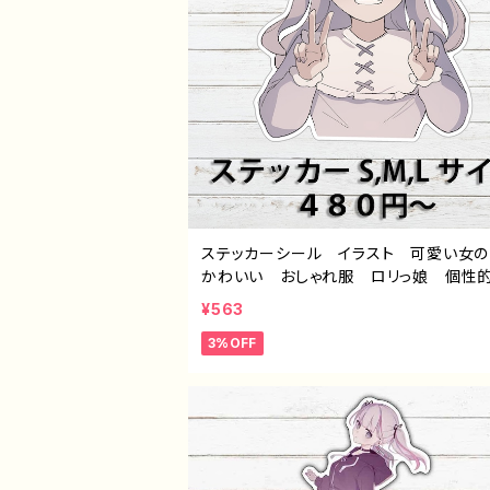
ステッカーシール イラスト 可愛い女
かわいい おしゃれ服 ロリっ娘 個性
すすめ ロングヘア おすすめ 個性的
¥563
気 イラストレーター クリエイター 
3%OFF
オリジナル デザイン グッズ スマホケ
ス サイズ 挟む タイトル：つるせpatte
作：つるせ E-4