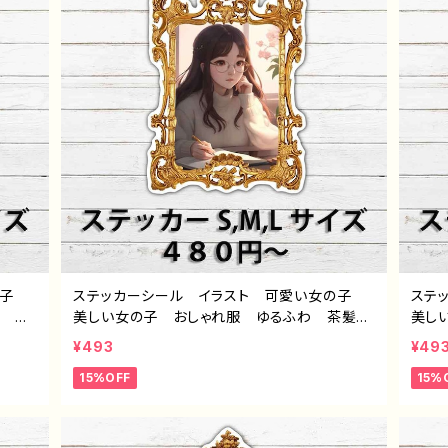
の子
ステッカーシール イラスト 可愛い女の子
ステ
髪 ロ
美しい女の子 おしゃれ服 ゆるふわ 茶髪
美し
クラロ
ロングヘア 眼鏡 めがね メガネ エモい
ロン
¥493
¥49
 個
おすすめ 個性的 人気 イラストレーター
ト 
15%OFF
15%
クリエ
絵師 クリエイター ノンブランド オリジナ
すす
ザイン
ル デザイン グッズ スマホケース サイ
師 
イト
ズ 挟む タイトル：ステッカーデザイン 729
デザ
J1-9
む タ