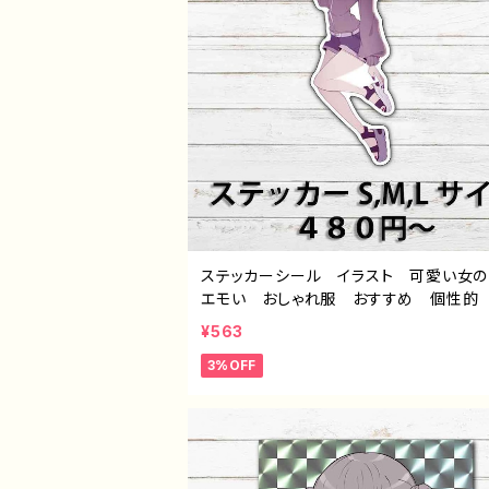
ステッカーシール イラスト 可愛い女
エモい おしゃれ服 おすすめ 個性的
ンテール 生足 人気 イラストレータ
¥563
師 クリエイター オリジナル デザイン
3%OFF
ズ ステッカー スマホケース サイズ
む タイトル：つるせ pattern58 作
E-4