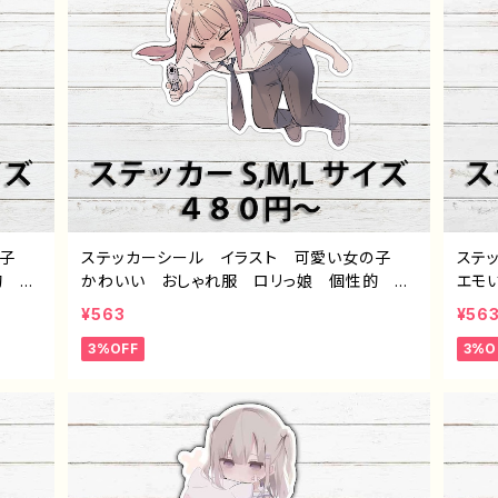
の子
ステッカーシール イラスト 可愛い女の子
ステ
的 お
かわいい おしゃれ服 ロリっ娘 個性的 お
エモ
 人
すすめ ミニキャラ おすすめ 個性的 人
ラ 
¥563
¥56
絵師
気 イラストレーター クリエイター 絵師
ル 
3%OFF
3%O
ー
オリジナル デザイン グッズ スマホケー
ツ 
rn66
ス サイズ 挟む タイトル：つるせpattern64
師 
作：つるせ E-4
ズ 
るせ 