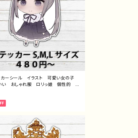
ッカーシール イラスト 可愛い女の子
いい おしゃれ服 ロリっ娘 個性的 お
め ミニキャラ ツインテール ロングヘ
3
ゴシック おすすめ 個性的 人気 イラ
FF
レーター クリエイター 絵師 オリジナ
デザイン グッズ スマホケース サイ
む タイトル：つるせpattern56 作：つ
E-4