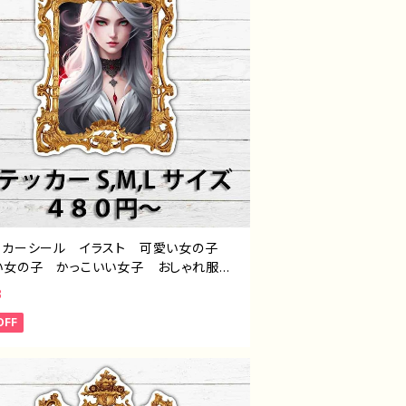
ッカーシール イラスト 可愛い女の子
い女の子 かっこいい女子 おしゃれ服
ス ゴシック 白髪 銀髪 ロングヘア
3
シー エモい おすすめ 個性的 人
OFF
イラストレーター 絵師 クリエイター
ブランド オリジナル デザイン グッズ
ホケース サイズ 挟む タイトル：ステッ
ザイン 725 J1-9