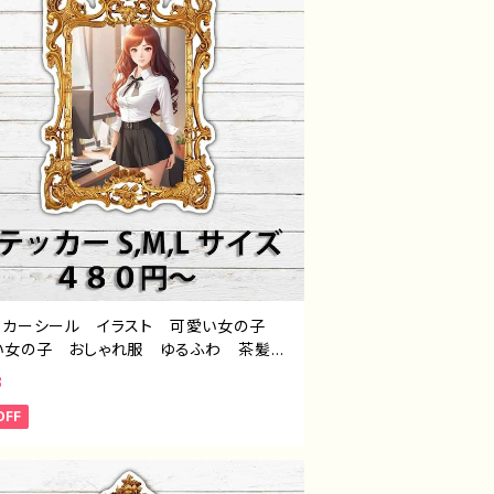
ッカーシール イラスト 可愛い女の子
い女の子 おしゃれ服 ゆるふわ 茶髪
グヘア JK 女子高生 プリッツスカー
3
ミニスカート 生足 セクシー 巨乳 お
OFF
め 個性的 人気 イラストレーター 絵
クリエイター ノンブランド オリジナル
イン グッズ スマホケース サイズ 挟
イトル：ステッカーデザイン 730 J1-9