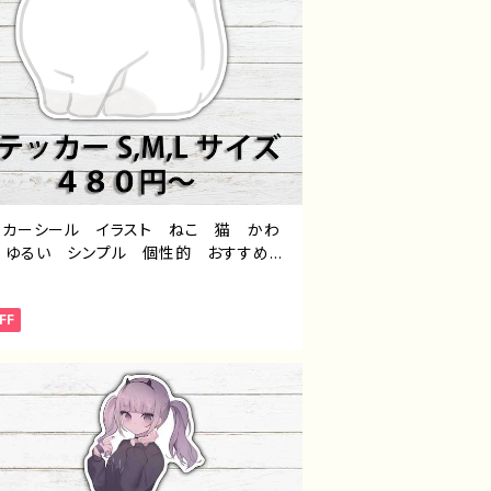
ッカーシール イラスト ねこ 猫 かわ
 ゆるい シンプル 個性的 おすすめ
すめ 個性的 人気 イラストレーター
エイター 絵師 オリジナル デザイン
FF
ズ スマホケース サイズ 挟む タイト
いんと 作：栞音 F-5