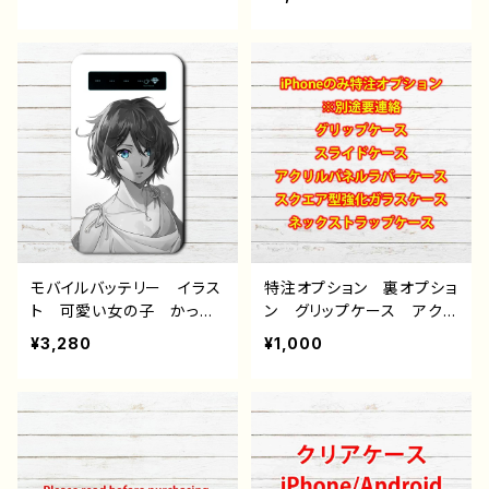
ndroid iPhone17/16/15/
ゃれ服 着物 和服 和
14/13/12/11 Galaxy Xp
風 黒髪 エモい レト
eria GooglePixel AQ
ロ レディース iPhone1
UOS OPPO ワイモバイ
5/14/13/12/11 AQUOS
ル etc. 手帳型 全機種
Xperia Googlepixel A
対応
ndroid アンドロイド ケ
ース 個性的 おすすめ
人気 イラストレーター
クリエイター 絵師 オリ
ジナル デザイン グッ
ズ タイトル：大正末の妓楼
にて 作：猫月ユキ
モバイルバッテリー イラス
特注オプション 裏オプショ
ト 可愛い女の子 かっこ
ン グリップケース アクリ
いい女子 おしゃれ かわ
ルパネルラバーケース ス
¥3,280
¥1,000
いい 黒髪 ショートカッ
クエア型強化ガラスケー
ト ボブヘア おすすめ
ス ストラップケース 雑
個性的 iPhone 軽量
貨屋アリスの白うさぎ
小さい 女性 男性 メン
ズ 人気 イラストレータ
ー クリエイター 絵師