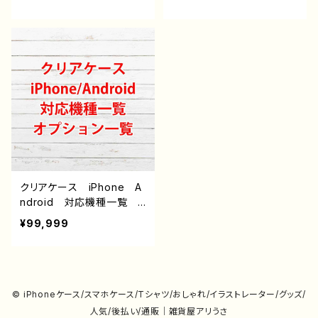
ndroid iPhone17/16/15/
14/13/12/11 Galaxy Xp
eria GooglePixel AQ
UOS OPPO ワイモバイ
ル etc. 手帳型 全機種
対応
クリアケース iPhone A
ndroid 対応機種一覧
オプション説明（iPoneの
¥99,999
み）
© iPhoneケース/スマホケース/Tシャツ/おしゃれ/イラストレーター/グッズ/
人気/後払い/通販｜雑貨屋アリうさ