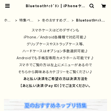
Bluetoothﾍｯﾄﾞﾎﾝ | iPhoneケー
ス/スマホケース/Tシャツ/おしゃれ/イ
ラストレーター/グッズ/人気/後払い/
通販｜雑貨屋アリうさ
ホー
特集ペー
冬のおすすめグッ
Bluetoothﾍｯﾄﾞ
ム
ジ
ズ
ﾎﾝ
スマホケースはどのデザインも
iPhone／Android各機種で対応可能♪
グリップケースやストラップケース等、
ハードケースはオプション多数選択可能♪
Androidでも手帳型専用カメラホール可能です♪
スマホでご覧の方は左上にメニューがあるので
そちらから興味あるカテゴリーをご覧ください♪
あと払い決済をご希望の方は決済方法を
【あと払い決済（Pay ID）】でご注文ください。