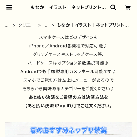
もなか｜イラスト｜ネットプリント｜
コンビニプリント｜一覧 | iPhoneケ
ース/スマホケース/Tシャツ/おしゃ
れ/イラストレーター/グッズ/人気/後
ホ
クリエイ
も
もなか｜イラスト｜ネットプリント｜
払い/通販｜雑貨屋アリうさ
ー
ター別②
な
コンビニプリント｜一覧
ム
スマホケースはどのデザインも
か
iPhone／Android各機種で対応可能♪
グリップケースやストラップケース等、
ハードケースはオプション多数選択可能♪
Androidでも手帳型専用カメラホール可能です♪
スマホでご覧の方は左上にメニューがあるので
そちらから興味あるカテゴリーをご覧ください♪
あと払い決済をご希望の方は決済方法を
【あと払い決済（Pay ID）】でご注文ください。