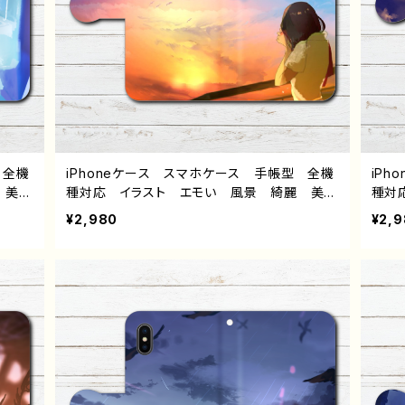
 全機
iPhoneケース スマホケース 手帳型 全機
iP
 美し
種対応 イラスト エモい 風景 綺麗 美し
種対
スタル
い 景色 可愛い女の子 おしゃれ 後ろ姿
い 
¥2,980
¥2,
ne1
ノスタルジック メンズ レディース 女子 i
ズ レ
 Xper
Phone15/14/13/12/11 AQUOS sense 4 5
AQU
6/6s/
6 Xperia Googlepixel Galaxy Andr
pix
 個性
oid アンドロイド ケース 個性的 おすす
ース
トカッ
め JK 女子高校生 セーラー服 黒髪 ボ
ター
ー 絵
ブヘア ショートカット 人気 イラストレータ
イン
らぐ
ー 絵師 クリエイター グッズ タイトル：泣
きたいよ 作：ヤモリ