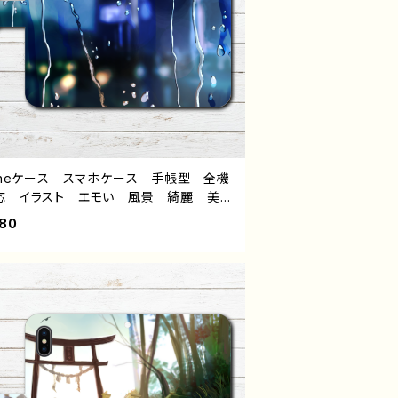
honeケース スマホケース 手帳型 全機
応 イラスト エモい 風景 綺麗 美し
景色 可愛い女の子 おしゃれ ノスタル
980
ク メンズ レディース 女子 高校生
Phone17/16/15/14/13 AQUOS sen
 9 10 Xperia Googlepixel Galaxy
droid アンドロイド ケース 個性的
すめ 人気 イラストレーター 絵師 ク
イター オリジナル デザイン グッズ タ
ル：境界線 作：ヤモリ