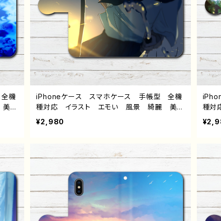
 全機
iPhoneケース スマホケース 手帳型 全機
iP
 美し
種対応 イラスト エモい 風景 綺麗 美し
種対
スタル
い 景色 可愛い女の子 おしゃれ ノスタル
い 
¥2,980
¥2,
高校生
ジック メンズ レディース 女子 iPhone1
ジック
 sen
3/12/11 AQUOS sense 4 5 6 Xperia G
3/12
alaxy
alaxy OPPO BASIO Android アンドロ
alax
個性的
イド ケース 個性的 おすすめ JK 女子
8 A
師 ク
高校生 セーラー服 黒髪 ボブヘア ショー
的 
ズ タ
トカット 人気 イラストレーター 絵師 クリ
ト 
エイター オリジナル デザイン グッズ タイ
リエ
トル：夏が来るね 作：ヤモリ
イト