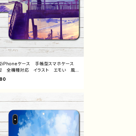
型iPhoneケース 手帳型スマホケース
型 全機種対応 イラスト エモい 風
綺麗 美しい 景色 可愛い女の子 お
980
れ ノスタルジック メンズ レディース
Phone13/12/11 AQUOS sense 4 5
peria Galaxy OPPO BASIO iPh
5/6/6s/7/8 Android アンドロイド ケ
 個性的 おすすめ JK 女子高校生
ラー服 黒髪 後ろ姿 人気 イラストレ
ー 絵師 クリエイター グッズ タイト
邂逅 作：ヤモリ