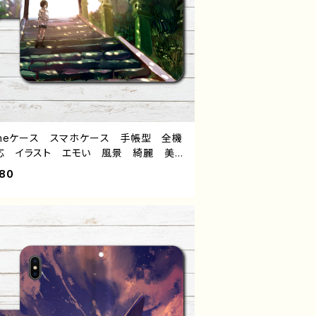
honeケース スマホケース 手帳型 全機
応 イラスト エモい 風景 綺麗 美し
景色 可愛い女の子 おしゃれ ノスタル
980
 メンズ レディース 女子 iPhone1
/11 AQUOS sense 4 5 6 Xperia G
y OPPO BASIO iPhone5/6/6s/7/
ndroid アンドロイド ケース 個性
おすすめ 黒髪 ボブヘア ショートカッ
生足 人気 イラストレーター 絵師 ク
イター オリジナル デザイン グッズ タ
ル：蝉時雨 作：ヤモリ