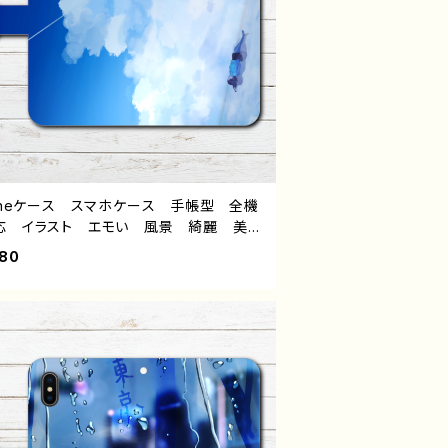
honeケース スマホケース 手帳型 全機
応 イラスト エモい 風景 綺麗 美し
景色 可愛い女の子 おしゃれ ノスタル
980
 メンズ レディース 女子 iPhone1
/13/12 AQUOS sense 4 5 6 Xperia
lepixel Galaxy iPhone5/6/6s/
 Android アンドロイド ケース 個性
おすすめ JK 女子高校生 セーラー
黒髪 生足 人気 イラストレーター 絵
クリエイター グッズ タイトル：私をさら
 作：ヤモリ