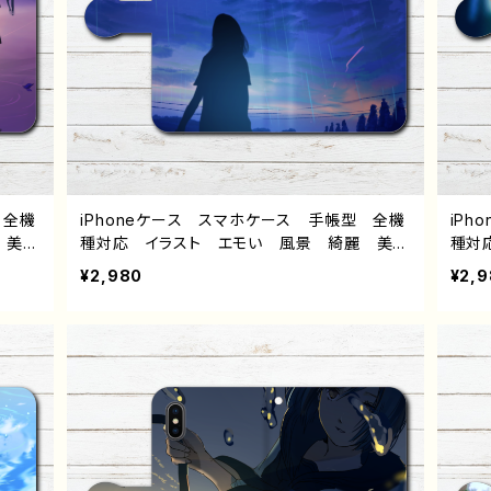
 全機
iPhoneケース スマホケース 手帳型 全機
iP
 美し
種対応 イラスト エモい 風景 綺麗 美し
種対
スタル
い 景色 可愛い女の子 おしゃれ 後ろ姿
い 
¥2,980
¥2,
ne1
ノスタルジック メンズ レディース 女子
ジッ
glep
高校生 男子 iPhone17/16/15/14/13 AQU
男子 i
ド ケー
OS sense 8 9 10 Xperia Googlepixel
se 8
生 セ
Galaxy Android アンドロイド ケー
An
ングヘ
ス 個性的 おすすめ 人気 イラストレータ
おす
人気
ー 絵師 クリエイター オリジナル デザイ
リエ
グッ
ン グッズ タイトル：雨が降るから 作：ヤモ
イト
リ