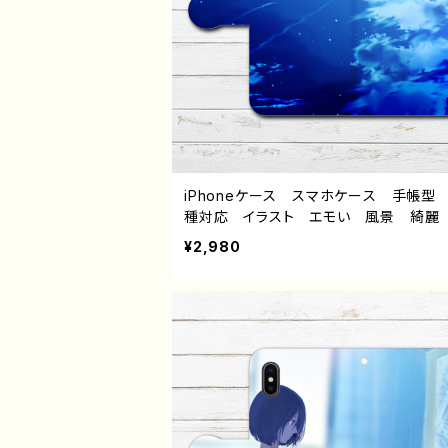
iPhoneケース スマホケース 手帳型
種対応 イラスト エモい 風景 綺麗
い 景色 可愛い女の子 おしゃれ ノ
¥2,980
ジック メンズ レディース 女子 
男子 iPhone17/16/15/14/13 AQUOS
se 8 9 10 Xperia Googlepixel G
Android アンドロイド ケース 
おすすめ 人気 イラストレーター 絵
リエイター オリジナル デザイン グッ
イトル：蒼の衝撃 作：ヤモリ