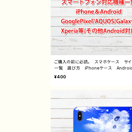
ご購入の前に必読。 スマホケース サ
一覧 選び方 iPhoneケース Androi
hone17/16/15/14/13/12/11 Galaxy X
¥400
a GooglePixel AQUOS OPPO 
バイル etc. 手帳型 全機種対応