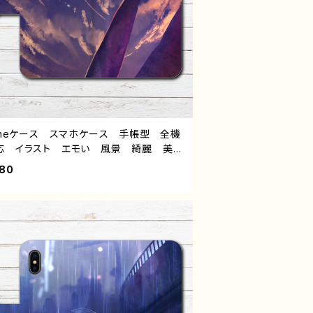
honeケース スマホケース 手帳型 全機
応 イラスト エモい 風景 綺麗 美し
景色 おしゃれ ノスタルジック メン
980
ディース 女子 iPhone15/14/13/12/11
OS sense 4 5 6 Xperia Google
el Galaxy Android アンドロイド ケ
 個性的 おすすめ 人気 イラストレー
 絵師 クリエイター オリジナル デザ
 グッズ タイトル：還る 作：ヤモリ