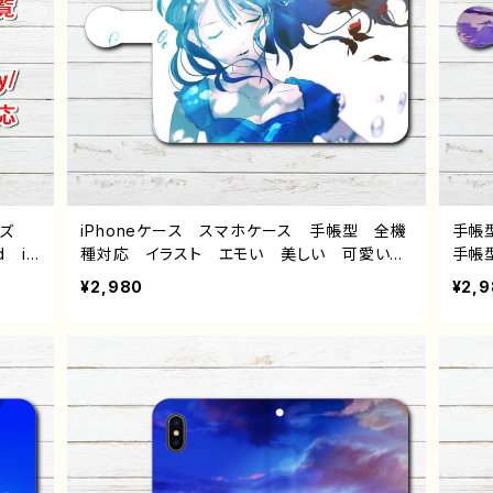
イズ
iPhoneケース スマホケース 手帳型 全機
手帳
d iP
種対応 イラスト エモい 美しい 可愛い女
手帳
peri
の子 おしゃれ ロングヘア ノスタルジッ
景 
¥2,980
¥2,
ワイモ
ク メンズ レディース 女子 iPhone15/1
しゃ
4/13/12/11 AQUOS sense 4 5 6 Xperia
女子 i
Googlepixel Galaxy Android アンド
6 X
ロイド ケース 個性的 おすすめ 人気 イ
one
ラストレーター 絵師 クリエイター オリジ
ース
ナル デザイン グッズ タイトル：水泡に帰
セー
す 作：ヤモリ
ータ
ル：