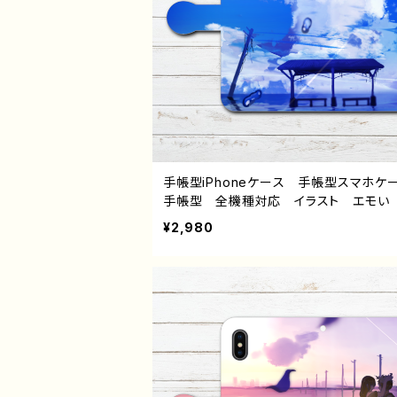
手帳型iPhoneケース 手帳型スマホ
手帳型 全機種対応 イラスト エモい
景 綺麗 美しい 景色 おしゃれ ノ
¥2,980
ジック メンズ 高校生 男子 iPhone1
6/15/14/13 AQUOS sense 4 5 6 Xp
Googlepixel Galaxy iPhone5/6/
7/8 Android アンドロイド ケース
的 おすすめ 人気 イラストレーター
師 クリエイター オリジナル デザイン
ズ タイトル：夏に連れて行って 作：ヤモ