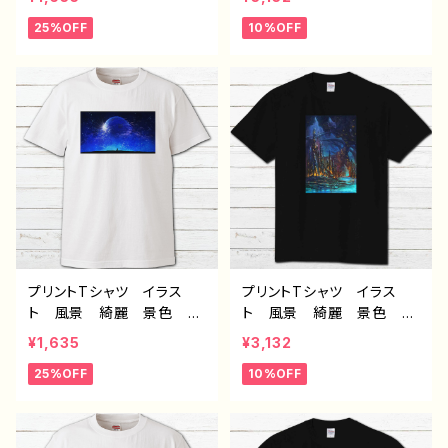
い メンズ レディース
い メンズ レディース
25%OFF
10%OFF
おしゃれ 個性的 おすす
おしゃれ 個性的 おすす
め 人気 イラストレータ
め 人気 イラストレータ
ー 絵師 クリエイター
ー 絵師 クリエイター
白 半袖シャツ デザイ
黒 半袖シャツ デザイ
ン コラボ オリジナル
ン コラボ オリジナル
デザイン グッズ タイト
デザイン グッズ タイト
ル：赤の入道雲 作：J.タネ
ル：第２の故郷 作：J.タネ
ダ C-3
ダ G-6
プリントTシャツ イラス
プリントTシャツ イラス
ト 風景 綺麗 景色 美
ト 風景 綺麗 景色 美
しい エモい かっこい
しい エモい かっこい
¥1,635
¥3,132
い メンズ レディース
い メンズ レディース
25%OFF
10%OFF
おしゃれ 個性的 おすす
おしゃれ 個性的 おすす
め 人気 イラストレータ
め 人気 イラストレータ
ー 絵師 クリエイター
ー 絵師 クリエイター
白 半袖シャツ デザイ
黒 半袖シャツ デザイ