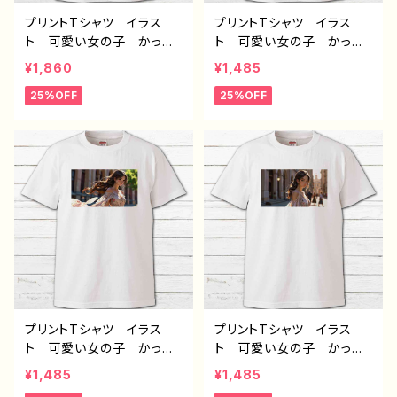
プリントTシャツ イラス
プリントTシャツ イラス
ト 可愛い女の子 かっこ
ト 可愛い女の子 かっこ
いい女子 美しい女の子
いい女子 美しい女の子
¥1,860
¥1,485
ピンク髪 ロングヘア お
ピンク髪 ロングヘア お
25%OFF
25%OFF
しゃれ エモい メンズ レ
しゃれ エモい メンズ レ
ディース 個性的 おすす
ディース 個性的 おすす
め 人気 イラストレータ
め 人気 イラストレータ
ー 絵師 クリエイター
ー 絵師 クリエイター
白 半袖シャツ コラボ
白 半袖シャツ コラボ
オリジナル デザイン グッ
オリジナル デザイン グッ
ズ ノンブランド H-7
ズ ノンブランド H-7
プリントTシャツ イラス
プリントTシャツ イラス
ト 可愛い女の子 かっこ
ト 可愛い女の子 かっこ
いい女子 美しい女の子
いい女子 美しい女の子
¥1,485
¥1,485
茶髪 ロングヘア おしゃ
茶髪 ロングヘア おしゃ