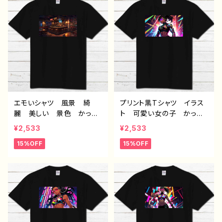
ー 絵師 クリエイター
デザイン コラボ オリジ
白 半袖シャツ コラボ
ナル デザイン グッズ
オリジナル デザイン グッ
半袖シャツ ノンブランド
ズ ノンブランド H-7
J1-9
エモいシャツ 風景 綺
プリント黒Tシャツ イラス
麗 美しい 景色 かっこ
ト 可愛い女の子 かっこ
いい メンズ レディー
いい女子 美しい女の子
¥2,533
¥2,533
ス おしゃれ プリント黒T
黒髪 ロングヘア おしゃ
15%OFF
15%OFF
シャツ 個性的 おすす
れ エモい メンズ レデ
め 人気 クリエイター
ィース 個性的 おすす
イラストレーター 絵師
め 人気 イラストレータ
デザイン コラボ オリジ
ー 絵師 クリエイター
ナル デザイン グッズ
半袖シャツ コラボ オリ
半袖シャツ ノンブランド
ジナル デザイン グッ
J1-9
ズ ノンブランド J1-9