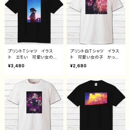
タルジック メンズ レディ
景色 美しい ノスタルジ
ース おしゃれ 個性的
ック メンズ レディース
おすすめ 人気 イラスト
おしゃれ 個性的 おすす
レーター 絵師 クリエイ
め 人気 イラストレータ
ター 白 半袖シャツ オ
ー 絵師 クリエイター
リジナル デザイン グッ
白 半袖シャツ オリジナ
ズ デザイン コラボ タ
ル デザイン グッズ デ
イトル：夏空と君 作：みふ
ザイン コラボ タイトル：
る
明け 作：みふる
プリントTシャツ イラス
プリント白Tシャツ イラス
ト エモい 可愛い女の
ト 可愛い女の子 かっこ
子 かわいい おしゃれ
いい女子 おしゃれ服 エ
¥3,480
¥2,680
服 JK 女子高校生 セ
モい 病みかわいい メン
ーラー服 プリッツスカー
ヘラ ヤンデレ ロングヘ
ト 黒髪 ボブヘア ショ
ア ツートンカラー 黒
ートカット 風景 綺麗
髪 白髪 銀髪 タイトス
景色 美しい ノスタルジ
カート 生足 ネコミミ
ック メンズ レディース
風 猫耳風 メンズ レデ
おしゃれ 個性的 おすす
ィース おしゃれ 個性
め 人気 イラストレータ
的 おすすめ 人気 イラ
ー 絵師 クリエイター
ストレーター 絵師 クリ
黒 半袖シャツ デザイ
エイター 白 半袖シャ