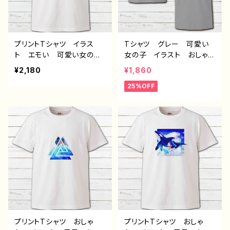
プリントTシャツ イラス
Tシャツ グレー 可愛い
ト エモい 可愛い女の
女の子 イラスト おしゃ
子 かわいい おしゃれ
れ 後ろ姿 レディース
¥2,180
¥1,860
服 JK 女子高校生 セ
メンズ 綺麗 セクシー
25%OFF
ーラー服 プリッツスカー
個性的 おすすめ イラス
ト 黒髪 ボブヘア ショ
トレーター 絵師 半袖シ
ートカット 風景 綺麗
ャツ デザイン コラボ
景色 美しい ノスタルジ
オリジナル デザイン グッ
ック メンズ レディース
ズ タイトル：アバンチュー
おしゃれ 個性的 おすす
ル カラーグレー 作：んご
め 人気 イラストレータ
ミック C-3
ー 絵師 クリエイター
白 半袖シャツ デザイ
ン コラボ オリジナル
デザイン グッズ タイト
ル：群青 作：みふる
プリントTシャツ おしゃ
プリントTシャツ おしゃ