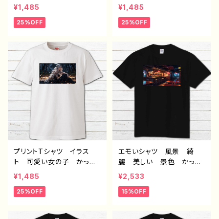
いい女子 美しい女の子
いい女子 美しい女の子
¥1,485
¥1,485
金髪 ロングヘア おしゃ
金髪 ロングヘア おしゃ
25%OFF
25%OFF
れ エモい メンズ レデ
れ エモい メンズ レデ
ィース 個性的 おすす
ィース 個性的 おすす
め 人気 イラストレータ
め 人気 イラストレータ
ー 絵師 クリエイター
ー 絵師 クリエイター
白 半袖シャツ コラボ
白 半袖シャツ コラボ
オリジナル デザイン グッ
オリジナル デザイン グッ
ズ ノンブランド H-7
ズ ノンブランド H-7
プリントTシャツ イラス
エモいシャツ 風景 綺
ト 可愛い女の子 かっこ
麗 美しい 景色 かっこ
いい女子 美しい女の子
いい メンズ レディー
¥1,485
¥2,533
金髪 ロングヘア おしゃ
ス おしゃれ プリント黒T
25%OFF
15%OFF
れ エモい メンズ レデ
シャツ 個性的 おすす
ィース 個性的 おすす
め 人気 クリエイター
め 人気 イラストレータ
イラストレーター 絵師