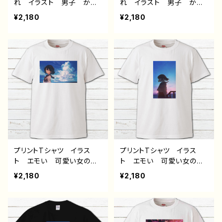
れ イラスト 男子 かっ
れ イラスト 男子 かっ
こいい イケメン クー
こいい イケメン クー
¥2,180
¥2,180
ル エモい 動物 海 ク
ル エモい 動物 青空
ラゲ メンズ レディー
シャチ メンズ レディー
ス 個性的 おすすめ 人
ス 個性的 おすすめ 人
気 イラストレーター 絵
気 イラストレーター 絵
師 クリエイター 白 半
師 クリエイター 白 半
袖シャツ デザイン コラ
袖シャツ デザイン コラ
ボ オリジナル デザイ
ボ オリジナル デザイ
ン グッズ タイトル：jellyf
ン グッズ タイトル：｢空
ish 作：しゅり
へ｣ 作：しゅり
プリントTシャツ イラス
プリントTシャツ イラス
ト エモい 可愛い女の
ト エモい 可愛い女の
子 かわいい おしゃれ
子 かわいい おしゃれ
¥2,180
¥2,180
服 JK 女子高校生 セ
服 JK 女子高校生 セ
ーラー服 黒髪 ボブヘ
ーラー服 プリッツスカー
ア ショートカット 風景
ト 黒髪 ボブヘア ショ
綺麗 景色 美しい ノス
ートカット 風景 綺麗