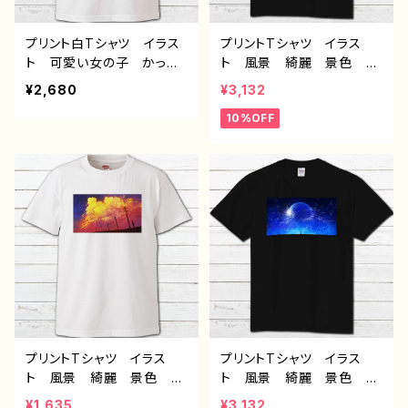
ン コラボ オリジナル
ツ デザイン コラボ オ
デザイン グッズ タイト
リジナル デザイン グッ
ル：明け 作：みふる
ズ タイトル：黒野京デザイ
プリント白Tシャツ イラス
プリントTシャツ イラス
ン35 作：黒野京
ト 可愛い女の子 かっこ
ト 風景 綺麗 景色 美
いい女子 おしゃれ服 エ
しい エモい かっこい
¥2,680
¥3,132
モい 病みかわいい メン
い メンズ レディース
10%OFF
ヘラ ヤンデレ ロングヘ
おしゃれ 個性的 おすす
ア ツートンカラー 黒
め 人気 イラストレータ
髪 白髪 銀髪 タイトス
ー 絵師 クリエイター
カート 生足 絶対領域
黒 半袖シャツ オリジナ
ネコミミ風 猫耳風 メン
ル デザイン グッズ デ
ズ レディース おしゃ
ザイン コラボ タイトル：
れ 個性的 おすすめ 人
赤の入道雲 作：J.タネ
気 イラストレーター 絵
ダ G-6
師 クリエイター 白 半
袖シャツ デザイン コラ
ボ オリジナル デザイ
ン グッズ タイトル：黒野
京デザイン36 作：黒野京
プリントTシャツ イラス
プリントTシャツ イラス
ト 風景 綺麗 景色 美
ト 風景 綺麗 景色 美
しい エモい かっこい
しい エモい かっこい
¥1,635
¥3,132