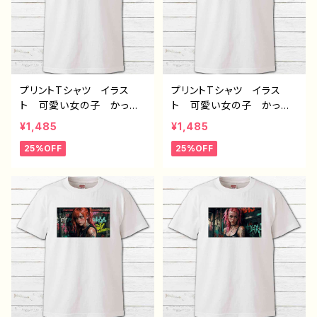
プリントTシャツ イラス
プリントTシャツ イラス
ト 可愛い女の子 かっこ
ト 可愛い女の子 かっこ
いい女子 美しい女の子
いい女子 美しい女の子
¥1,485
¥1,485
ピンク髪 ロングヘア お
ピンク髪 ツートンカラ
25%OFF
25%OFF
しゃれ エモい メンズ レ
ー ロングヘア おしゃ
ディース 個性的 おすす
れ エモい メンズ レデ
め 人気 イラストレータ
ィース 個性的 おすす
ー 絵師 クリエイター
め 人気 イラストレータ
白 半袖シャツ コラボ
ー 絵師 クリエイター
オリジナル デザイン グッ
白 半袖シャツ コラボ
ズ ノンブランド H-7
オリジナル デザイン グッ
ズ ノンブランド H-7