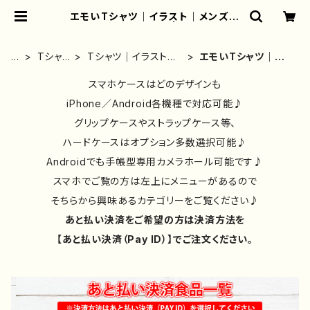
エモいTシャツ｜イラスト｜メンズ｜
レディース｜おしゃれ | iPhoneケー
ス/スマホケース/Tシャツ/おしゃれ/イ
ラストレーター/グッズ/人気/後払い/
ホ
Tシャ
Tシャツ｜イラストレ
エモいTシャツ｜イ
通販｜雑貨屋アリうさ
ー
ツ・ロン
ーター作品別｜デザ
ラスト｜メンズ｜レ
ム
T・パー
イン｜コラボ｜おしゃ
スマホケースはどのデザインも
ディース｜おしゃれ
カー
れ
iPhone／Android各機種で対応可能♪
グリップケースやストラップケース等、
ハードケースはオプション多数選択可能♪
Androidでも手帳型専用カメラホール可能です♪
スマホでご覧の方は左上にメニューがあるので
そちらから興味あるカテゴリーをご覧ください♪
あと払い決済をご希望の方は決済方法を
【あと払い決済（Pay ID）】でご注文ください。