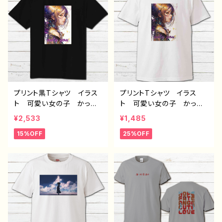
ド H-7 タイトル：青い真
ター 半袖シャツ コラ
珠の耳飾りの少女 Tシャ
ボ オリジナル デザイ
ツ
ン グッズ ノンブランド
J1-9
プリント黒Tシャツ イラス
プリントTシャツ イラス
ト 可愛い女の子 かっこ
ト 可愛い女の子 かっこ
いい女子 美しい女の子
いい女子 美しい女の子
¥2,533
¥1,485
黒髪 ロングヘア おしゃ
黒髪 ロングヘア おしゃ
15%OFF
25%OFF
れ エモい メンズ レデ
れ エモい メンズ レデ
ィース 個性的 おすす
ィース 個性的 おすす
め 人気 イラストレータ
め 人気 イラストレータ
ー 絵師 クリエイター
ー 絵師 クリエイター
半袖シャツ コラボ オリ
白 半袖シャツ コラボ
ジナル デザイン グッ
オリジナル デザイン グッ
ズ ノンブランド J1-9
ズ ノンブランド H-7