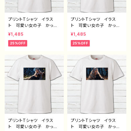
プリントTシャツ イラス
プリントTシャツ イラス
ト 可愛い女の子 かっこ
ト 可愛い女の子 かっこ
いい女子 美しい女の子
いい女子 美しい女の子
¥1,485
¥1,485
金髪 ロングヘア おしゃ
金髪 ロングヘア おしゃ
25%OFF
25%OFF
れ エモい メンズ レデ
れ エモい メンズ レデ
ィース 個性的 おすす
ィース 個性的 おすす
め 人気 イラストレータ
め 人気 イラストレータ
ー 絵師 クリエイター
ー 絵師 クリエイター
白 半袖シャツ コラボ
白 半袖シャツ コラボ
オリジナル デザイン グッ
オリジナル デザイン グッ
ズ ノンブランド H-7
ズ ノンブランド H-7
プリントTシャツ イラス
プリントTシャツ イラス
ト 可愛い女の子 かっこ
ト 可愛い女の子 かっこ