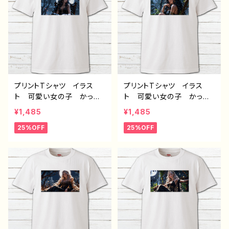
オリジナル デザイン グッ
オリジナル デザイン グッ
ズ ノンブランド H-7
ズ ノンブランド H-7
プリントTシャツ イラス
プリントTシャツ イラス
ト 可愛い女の子 かっこ
ト 可愛い女の子 かっこ
いい女子 美しい女の子
いい女子 美しい女の子
¥1,485
¥1,485
黒髪 ロングヘア おしゃ
黒髪 ロングヘア おしゃ
25%OFF
25%OFF
れ エモい メンズ レデ
れ エモい メンズ レデ
ィース 個性的 おすす
ィース 個性的 おすす
め 人気 イラストレータ
め 人気 イラストレータ
ー 絵師 クリエイター
ー 絵師 クリエイター
白 半袖シャツ コラボ
白 半袖シャツ コラボ
オリジナル デザイン グッ
オリジナル デザイン グッ
ズ ノンブランド H-7
ズ ノンブランド H-7