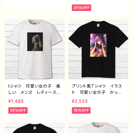
ndroid iPhone17/16/15/
カラーヘア ロングヘア
25%OFF
14/13/12/11 Galaxy Xp
おしゃれ エモい メン
eria GooglePixel AQ
ズ レディース 個性的
UOS OPPO ワイモバイ
おすすめ 人気 イラスト
ル etc. 手帳型 全機種
レーター 絵師 クリエイ
対応
ター 白 半袖シャツ コ
ラボ オリジナル デザイ
ン グッズ ノンブランド
H-7
tシャツ 可愛い女の子 美
プリント黒Tシャツ イラス
しい メンズ レディース
ト 可愛い女の子 かっこ
おしゃれ 白 個性的 お
いい女子 美しい女の子
¥1,485
¥2,533
すすめ 人気 クリエイタ
カラーヘア ロングヘア
25%OFF
15%OFF
ー イラストレーター 絵
おしゃれ エモい メン
師 デザイン コラボ オ
ズ レディース 個性的
リジナル デザイン グッ
おすすめ 人気 イラスト
ズ 半袖シャツ ノンブラン
レーター 絵師 クリエイ