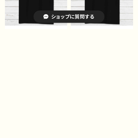
ショップに質問する
プリント黒Tシャツ イラス
プリント黒Tシャツ イラス
ト 可愛い女の子 かっこ
ト 可愛い女の子 かっこ
いい女子 美しい女の子
いい女子 美しい女の子
¥2,533
¥2,533
黒髪 ロングヘア おしゃ
黒髪 ロングヘア おしゃ
15%OFF
15%OFF
れ エモい メンズ レデ
れ エモい メンズ レデ
キーワードから探す
ィース 個性的 おすす
ィース 個性的 おすす
め 人気 イラストレータ
め 人気 イラストレータ
ー 絵師 クリエイター
ー 絵師 クリエイター
半袖シャツ コラボ オリ
半袖シャツ コラボ オリ
ジナル デザイン グッ
ジナル デザイン グッ
ズ ノンブランド J1-9
ズ ノンブランド J1-9
カテゴリから探す
Home
Tシャツ・ロンT・パーカー
Tシャツ｜イラストレーター作品別｜デザイン｜コラボ｜