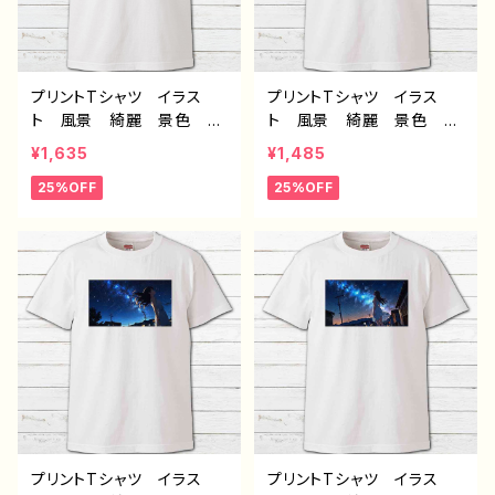
プリントTシャツ イラス
プリントTシャツ イラス
ト 風景 綺麗 景色 美
ト 風景 綺麗 景色 星
しい エモい かっこい
空 美しい女の子 かわい
¥1,635
¥1,485
い メンズ レディース
い女の子 エモい おしゃ
25%OFF
25%OFF
おしゃれ 個性的 おすす
れ メンズ レディース
め 人気 イラストレータ
個性的 おすすめ 人気
ー 絵師 クリエイター
イラストレーター 絵師
白 半袖シャツ オリジナ
クリエイター 白 半袖シ
ル デザイン グッズ デ
ャツ コラボ オリジナ
ザイン コラボ タイトル：
ル デザイン グッズ ノン
水没の九龍寨城 作：J.タ
ブランド H-7
ネダ C-3
プリントTシャツ イラス
プリントTシャツ イラス