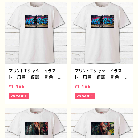
ー 絵師 クリエイター
気 イラストレーター 絵
白 半袖シャツ コラボ
師 クリエイター 白 半
オリジナル デザイン グッ
袖シャツ コラボ オリジ
ズ ノンブランド H-7
ナル デザイン グッズ ノ
ンブランド H-7
プリントTシャツ イラス
プリントTシャツ イラス
ト 風景 綺麗 景色 美
ト 風景 綺麗 景色 美
しい エモい かっこい
しい エモい かっこい
¥1,485
¥1,485
い おしゃれ メンズ レデ
い おしゃれ メンズ レデ
25%OFF
25%OFF
ィース 個性的 おすす
ィース 個性的 おすす
め 人気 イラストレータ
め 人気 イラストレータ
ー 絵師 クリエイター
ー 絵師 クリエイター
白 半袖シャツ コラボ
白 半袖シャツ コラボ
オリジナル デザイン グッ
オリジナル デザイン グッ
ズ ノンブランド H-7
ズ ノンブランド H-7