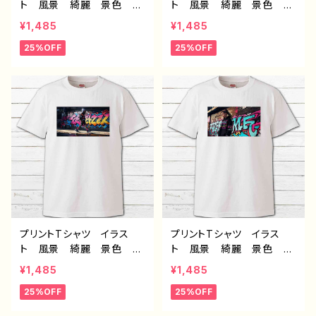
ト 風景 綺麗 景色 星
ト 風景 綺麗 景色 星
空 美しい女の子 かわい
空 美しい女の子 かわい
¥1,485
¥1,485
い女の子 エモい おしゃ
い女の子 エモい おしゃ
25%OFF
25%OFF
れ メンズ レディース
れ メンズ レディース
個性的 おすすめ 人気
個性的 おすすめ 人気
イラストレーター 絵師
イラストレーター 絵師
クリエイター 白 半袖シ
クリエイター 白 半袖シ
ャツ コラボ オリジナ
ャツ コラボ オリジナ
ル デザイン グッズ ノン
ル デザイン グッズ ノン
ブランド H-7
ブランド H-7
プリントTシャツ イラス
プリントTシャツ イラス
ト 風景 綺麗 景色 美
ト 風景 綺麗 景色 美
しい エモい かっこい
しい エモい かっこいい
¥1,485
¥1,485
い おしゃれ メンズ レデ
女子 かわいい女の子 お
25%OFF
25%OFF
ィース 個性的 おすす
しゃれ メンズ レディー
め 人気 イラストレータ
ス 個性的 おすすめ 人