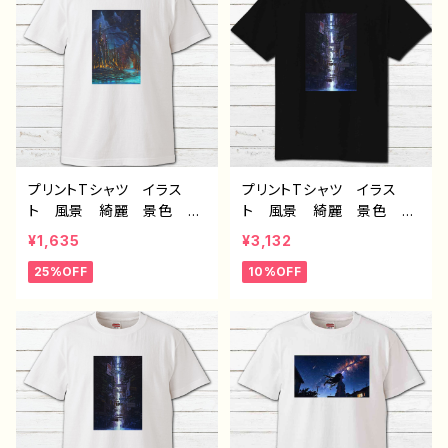
ン コラボ オリジナル
ン コラボ オリジナル
デザイン グッズ タイト
デザイン グッズ タイト
ル：第２の故郷 作：J.タネ
ル：海底洞窟都市 作：J.タ
ダ C-3
ネダ G-6
プリントTシャツ イラス
プリントTシャツ イラス
ト 風景 綺麗 景色 美
ト 風景 綺麗 景色 美
しい エモい かっこい
しい エモい かっこい
¥1,635
¥3,132
い メンズ レディース
い メンズ レディース
25%OFF
10%OFF
おしゃれ 個性的 おすす
おしゃれ 個性的 おすす
め 人気 イラストレータ
め 人気 イラストレータ
ー 絵師 クリエイター
ー 絵師 クリエイター
白 半袖シャツ デザイ
黒 半袖シャツ デザイ
ン コラボ オリジナル
ン コラボ オリジナル
デザイン グッズ タイト
デザイン グッズ タイト
ル：海底洞窟都市 作：J.タ
ル：水没の九龍寨城 作：J.
ネダ C-3
タネダ G-6