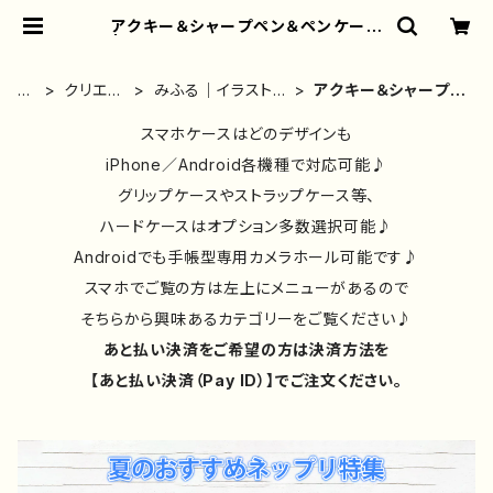
アクキー＆シャープペン＆ペンケース
| iPhoneケース/スマホケース/Tシ
ャツ/おしゃれ/イラストレーター/グッ
ズ/人気/後払い/通販｜雑貨屋アリう
ホ
クリエイ
みふる｜イラストレ
アクキー＆シャープペ
さ
ー
ター別②
ーター｜グッズ
ン＆ペンケース
ム
スマホケースはどのデザインも
iPhone／Android各機種で対応可能♪
グリップケースやストラップケース等、
ハードケースはオプション多数選択可能♪
Androidでも手帳型専用カメラホール可能です♪
スマホでご覧の方は左上にメニューがあるので
そちらから興味あるカテゴリーをご覧ください♪
あと払い決済をご希望の方は決済方法を
【あと払い決済（Pay ID）】でご注文ください。