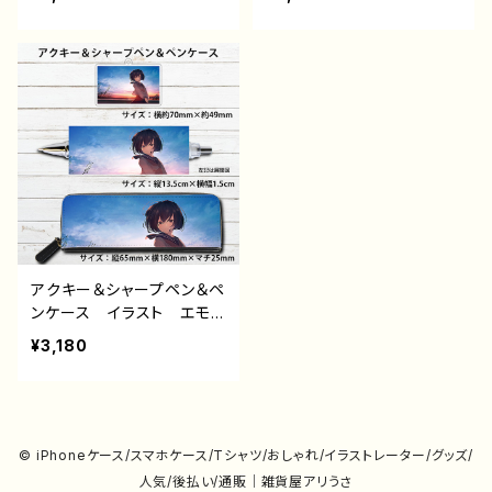
い おしゃれ服 JK 女子
い 可愛い女の子 かわい
高校生 セーラー服 プリ
い おしゃれ服 JK 女子
ッツスカート 黒髪 ボブ
高校生 セーラー服 黒
ヘア ショートカット 風
髪 ボブヘア ショートカッ
景 綺麗 景色 美しい
ト 風景 綺麗 景色 美
ノスタルジック 個性的
しい ノスタルジック 個
おすすめ 人気 イラスト
性的 おすすめ 人気 イ
レーター 絵師 オリジナ
ラストレーター 絵師 オ
ル デザイン グッズ タイ
リジナル デザイン グッ
トル：群青 作：みふる
ズ タイトル：夏空と君
作：みふる
アクキー＆シャープペン＆ペ
ンケース イラスト エモ
い 可愛い女の子 かわい
¥3,180
い おしゃれ服 JK 女子
高校生 セーラー服 黒
髪 ボブヘア ショートカッ
ト 風景 綺麗 景色 美
しい ノスタルジック 個
© iPhoneケース/スマホケース/Tシャツ/おしゃれ/イラストレーター/グッズ/
性的 おすすめ 人気 イ
人気/後払い/通販｜雑貨屋アリうさ