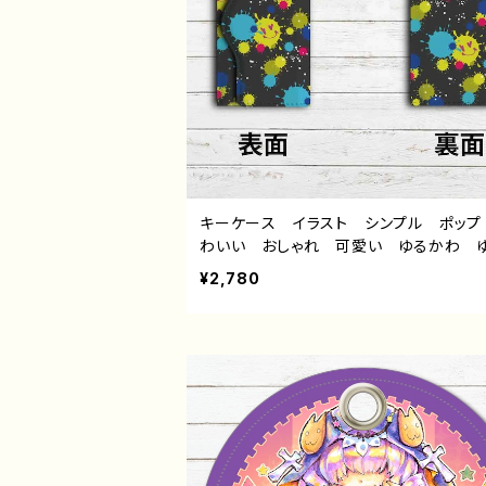
キーケース イラスト シンプル ポップ
わいい おしゃれ 可愛い ゆるかわ 
い レディース メンズ 個性的 お
¥2,780
人気 イラストレーター クリエイター 
師 オリジナル デザイン グッズ タイ
Smile Painting 作：水無月りい