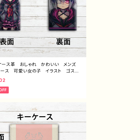
ケース革 おしゃれ かわいい メンズ
ィース 可愛い女の子 イラスト ゴスパ
パンク ロック 病みかわ 個性的 おす
02
 人気 イラストレーター クリエイタ
OFF
絵師 オリジナル デザイン グッズ タ
：【月蝕ざっか店】＜dolls＞見ツメル
夜ゆう G-6