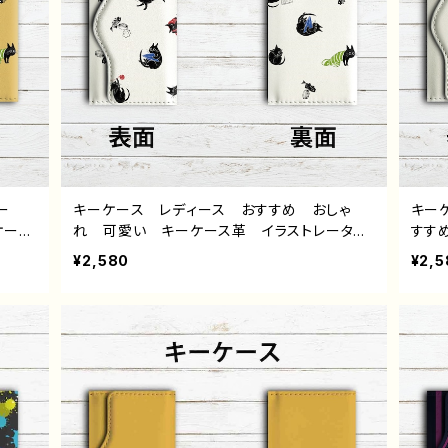
ー
キーケース レディース おすすめ おしゃ
キー
ケース
れ 可愛い キーケース革 イラストレータ
すす
リエイ
ー 絵師 タイトル：くろねこ日和（白） 作：嘉
的 
¥2,580
¥2,5
嘉村ギ
村ギミ
タイ