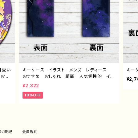
可愛い
キーケース イラスト メンズ レディース
キー
 おす
おすすめ おしゃれ 綺麗 人気個性的 イラ
¥2,7
タ
ストレーター クリエイター 絵師 キーケー
¥2,322
ズ タ
ス革 タイトル：星空 作：んごミック G-6
10%OFF
ハロウィ
づく表記
会員規約