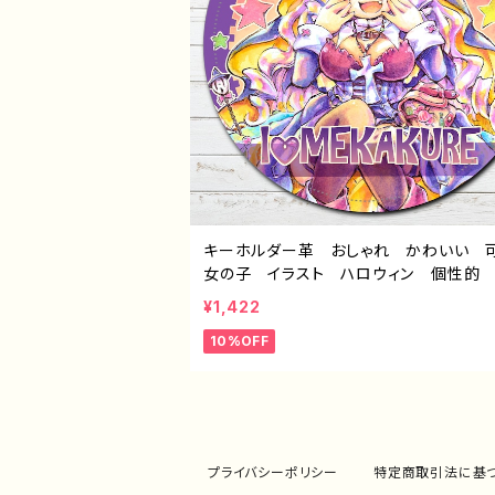
キーホルダー革 おしゃれ かわいい 
女の子 イラスト ハロウィン 個性的
すめ 人気 イラストレーター クリエイ
¥1,422
ー 絵師 オリジナル デザイン グッ
10%OFF
イトル：【月蝕ざっか店】I?MEKAKURE【
ン展2020アイテム】 作：白夜ゆう G-6
プライバシーポリシー
特定商取引法に基