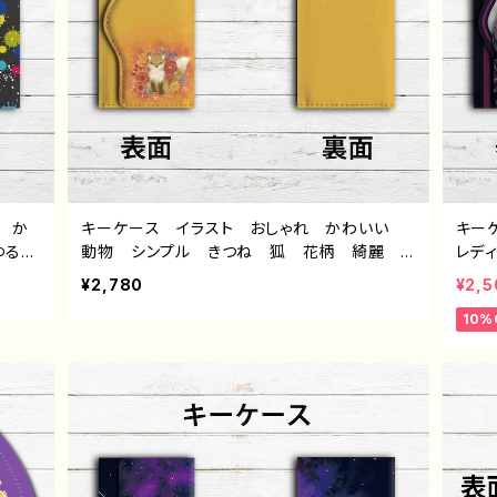
 か
キーケース イラスト おしゃれ かわいい
キー
ゆる
動物 シンプル きつね 狐 花柄 綺麗
レデ
すすめ
個性的 おすすめ 人気 イラストレーター
ン 
¥2,780
¥2,5
絵
クリエイター 絵師 オリジナル デザイン
すめ
10%
トル：
グッズ タイトル：COLORS：Fox and Flower
ー 
s 作：水無月りい
イトル
作：白