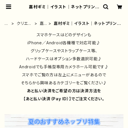
嘉村ギミ｜イラスト｜ネットプリント
｜コンビニプリント｜一覧 | iPhone
ケース/スマホケース/Tシャツ/おしゃ
れ/イラストレーター/グッズ/人気/後
ホ
クリエイ
嘉
嘉村ギミ｜イラスト｜ネットプリント
払い/通販｜雑貨屋アリうさ
ー
ター別③
村
｜コンビニプリント｜一覧
ム
スマホケースはどのデザインも
ギミ
iPhone／Android各機種で対応可能♪
グリップケースやストラップケース等、
ハードケースはオプション多数選択可能♪
Androidでも手帳型専用カメラホール可能です♪
スマホでご覧の方は左上にメニューがあるので
そちらから興味あるカテゴリーをご覧ください♪
あと払い決済をご希望の方は決済方法を
【あと払い決済（Pay ID）】でご注文ください。