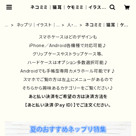
ネコミミ｜猫耳｜ケモミミ｜イラスト
｜男子｜女子 | iPhoneケース/スマ
ホケース/Tシャツ/おしゃれ/イラスト
レーター/グッズ/人気/後払い/通販｜
ホ
ネップリ｜イラスト｜
人・キ
ネコミミ｜猫耳｜ケモ
雑貨屋アリうさ
ー
おしゃれ｜おすすめ｜
ャラ
ミミ｜イラスト｜男子
ム
絵師｜一覧
スマホケースはどのデザインも
クタ
｜女子
ー
iPhone／Android各機種で対応可能♪
グリップケースやストラップケース等、
ハードケースはオプション多数選択可能♪
Androidでも手帳型専用カメラホール可能です♪
スマホでご覧の方は左上にメニューがあるので
そちらから興味あるカテゴリーをご覧ください♪
あと払い決済をご希望の方は決済方法を
【あと払い決済（Pay ID）】でご注文ください。