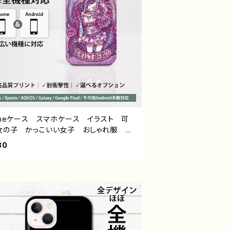
honeケース スマホケース イラスト 可
女の子 かっこいい女子 おしゃれ服 エ
 ロック クール セクシー メンズ
80
 男子 iPhone17/16/15/14/13 AQU
Xperia Googlepixel Android ア
ロイド ケース ピアス タトゥー 黒
銀髪 白髪 ミニスカート 生足 フー
パーカー 個性的 おすすめ 人気 イラ
レーター クリエイター タイトル：メデュ
作：nero