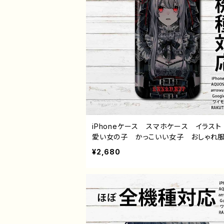
iPhoneケース スマホケース イラスト
愛い女の子 かっこいい女子 おしゃれ
モい 病みかわいい メンヘラ ヤンデレ
¥2,680
hone15/14/13/12/11 AQUOS Xperi
oglepixel Galaxy Android アン
ド ケース ゴシック ドレス 白髪
個性的 おすすめ 人気 イラストレ
クリエイター 絵師 オリジナル デザ
グッズ タイトル：黒野京 デザイン52 作
京