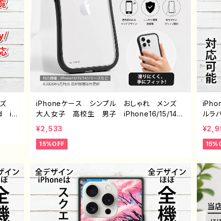
イズ
iPhoneケース シンプル おしゃれ メンズ
iP
d iP
大人女子 高校生 男子 iPhone16/15/14/1
ルラ
peri
3/12/11 かっこいい おすすめ 人気 韓国
後ろ
¥2,533
¥2,9
ワイモ
風 ミニマルデザイン オリジナル デザイ
色 お
15%OFF
15%
ン くびれケース 耐衝撃 持ちやすい 滑り
5/14
にくい 透明ケース ブラックフレーム グッ
ixe
ズ グリップ付き 携帯 クリアケース タイト
ス 
ル：シンプル グリップケース no signal デザイ
め 
ン960 J1-9
クリ
ノンブ