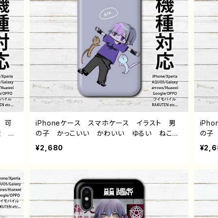
 可
iPhoneケース スマホケース イラスト 男
iP
服 エ
の子 かっこいい かわいい ゆるい ねこ
の子
 iP
イケメン おしゃれ メンズ iPhone15/14/1
イケメ
¥2,680
¥2,
a Go
3/12/11 AQUOS Xperia Googlepixel
3/12
ドロイ
Galaxy Android アンドロイド ケース
Gal
 銀髪
少年 銀髪 個性的 おすすめ 人気 イラ
少年
ーター
ストレーター クリエイター 絵師 オリジナ
スト
イン
ル デザイン グッズ タイトル：黒野京 デザイ
ル 
：黒野
ン54 作：黒野京
ン5