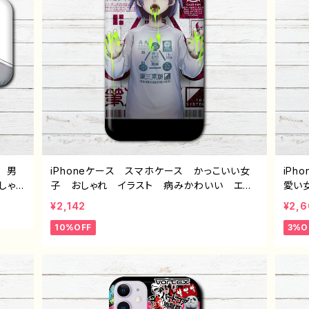
 男
iPhoneケース スマホケース かっこいい女
iP
しゃ
子 おしゃれ イラスト 病みかわいい エモ
愛い
QUOS
い 厨二病 クール iPhone15/14/13/12/11
い メ
¥2,142
¥2,
droi
AQUOS Xperia Googlepixel おすす
11 A
10%OFF
3%O
 個性
め 個性的 Android アンドロイド ケー
xy 
 クリ
ス 人気 イラストレーター 絵師 クリエイ
め 
グッ
ター オリジナル デザイン グッズ タイト
気 
黒野京
ル：無題 作：柴田ヰコ G-6
オリ
せ p