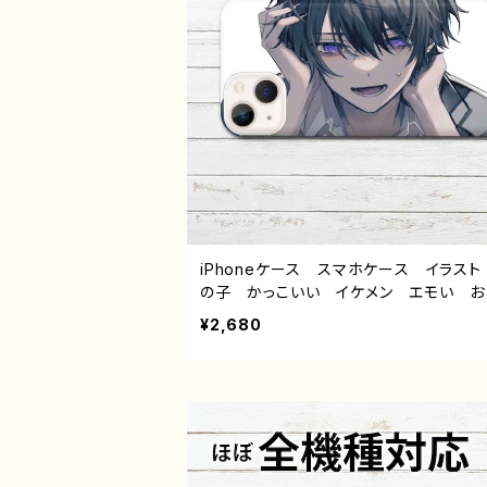
iPhoneケース スマホケース イラスト
の子 かっこいい イケメン エモい お
れ メンズ iPhone15/14/13/12/11 A
¥2,680
Xperia Googlepixel Galaxy An
d アンドロイド ケース 少年 黒髪
的 おすすめ 人気 イラストレーター
エイター 絵師 オリジナル デザイン 
ズ タイトル：黒野京 デザイン56 作：