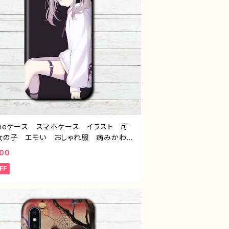
honeケース スマホケース イラスト 可
女の子 エモい おしゃれ服 病みかわい
ンヘラ ヤンデレ iPhone15/14/13/12/
600
QUOS Xperia Googlepixel Gala
FF
Android アンドロイド ケース おすす
個性的 銀髪 ツインテール 生足 人
イラストレーター 絵師 クリエイター
ジナル デザイン グッズ タイトル：つる
attern22 作：つるせ E-4