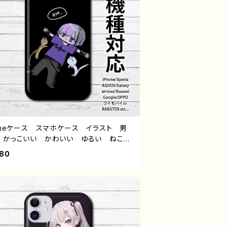
honeケース スマホケース イラスト 男
 かっこいい かわいい ゆるい ねこ
ン おしゃれ メンズ iPhone15/14/1
680
/11 AQUOS Xperia Googlepixel
axy Android アンドロイド ケース
 銀髪 個性的 おすすめ 人気 イラ
レーター クリエイター 絵師 オリジナ
デザイン グッズ タイトル：黒野京 デザイ
5 作：黒野京