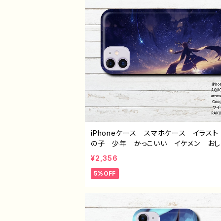
iPhoneケース スマホケース イラスト
の子 少年 かっこいい イケメン おし
れ 個性的 エモい 風景 綺麗 美
¥2,356
景色 iPhone15/14/13/12/11 AQUO
5%OFF
eria Googlepixel Galaxy Andro
ンドロイド ケース おすすめ 人気 イ
トレーター クリエイター 絵師 オリジ
ル デザイン グッズ タイトル：「旅人を
星の道」 作： 星灯れぬ F-5