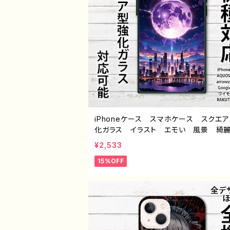
iPhoneケース スマホケース スクエ
化ガラス イラスト エモい 風景 綺
しい 景色 月 おしゃれ メンズ レデ
¥2,533
ス iPhone15/14/13/12/11 AQUOS X
15%OFF
a Googlepixel Galaxy Android
ドロイド ケース アイフォンケース ス
バー おすすめ 個性的 人気 イラス
ター 絵師 クリエイター オリジナル
イン グッズ ノンブランド J1-9