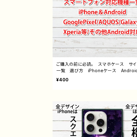
ご購入の前に必読。 スマホケース サ
一覧 選び方 iPhoneケース Androi
hone17/16/15/14/13/12/11 Galaxy X
¥400
a GooglePixel AQUOS OPPO 
バイル etc. 手帳型 全機種対応