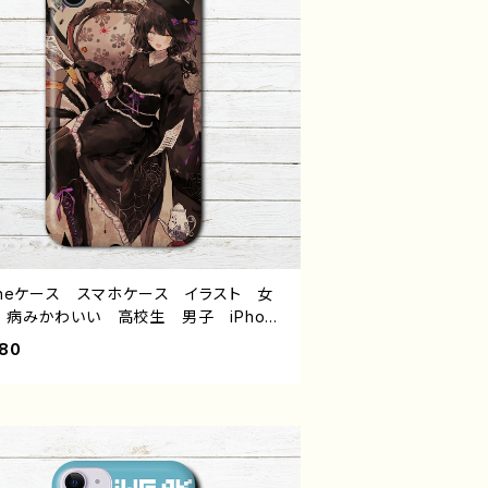
honeケース スマホケース イラスト 女
 病みかわいい 高校生 男子 iPhone
6/15/14/13 AQUOS sense 8 9 10 お
480
め 個性的 人気 イラストレーター ク
イター 絵師 Android アンドロイド
ス タイトル：あらくね様のうわさ 作：よ