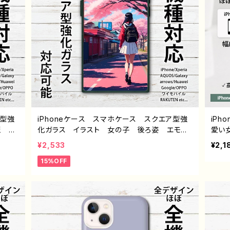
ア型強
iPhoneケース スマホケース スクエア型強
iP
麗 美
化ガラス イラスト 女の子 後ろ姿 エモ
愛い
ィー
い 風景 綺麗 美しい 景色 桜 おしゃ
モい
¥2,533
¥2,1
peri
れ メンズ レディース iPhone15/14/13/12/
高校生
15%OFF
 アン
11 AQUOS Xperia Googlepixel Gala
OS 
マホカ
xy Android アンドロイド ケース アイフ
ンド
トレー
ォンケース スマホカバー おすすめ 個性
髪 
 デザ
的 人気 イラストレーター 絵師 クリエイ
ド 
ター オリジナル デザイン グッズ ノンブラ
スト
ンド J1-9
ーサ 