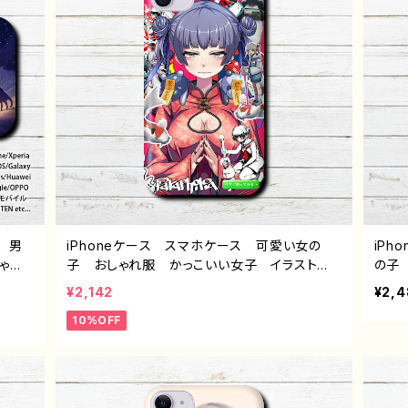
 男
iPhoneケース スマホケース 可愛い女の
iP
ゃ
子 おしゃれ服 かっこいい女子 イラスト
の子
しい
病みかわいい メンヘラ ヤンデレ エモい
17/1
¥2,142
¥2,
S Xp
チャイナ服 パンダ 金魚 ロック系 クー
すす
10%OFF
id ア
ル iPhone13/12/11 AQUOS Xperia Ga
リエ
ラス
laxy OPPO BASIO Android アンドロイ
ケー
ナ
ド ケース おすすめ 個性的 JK 女子高
うか
導く
校生 セーラー服 銀髪 生足 ツインテー
ル フード パーカー 人気 イラストレータ