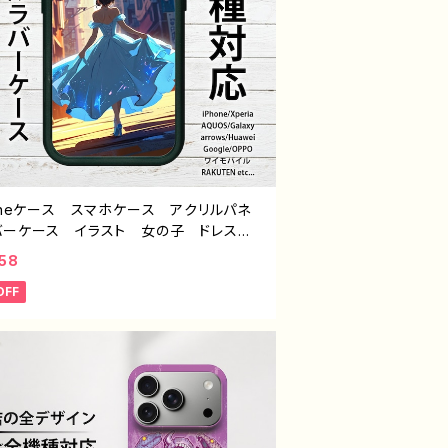
honeケース スマホケース アクリルパネ
バーケース イラスト 女の子 ドレス
姿 エモい 風景 綺麗 美しい 景
58
しゃれ メンズ レディース iPhone1
OFF
/13/12/11 AQUOS Xperia Googlep
l Galaxy Android アンドロイド ケー
アイフォンケース スマホカバー おすす
個性的 人気 イラストレーター 絵師
エイター オリジナル デザイン グッズ
ランド J1-9