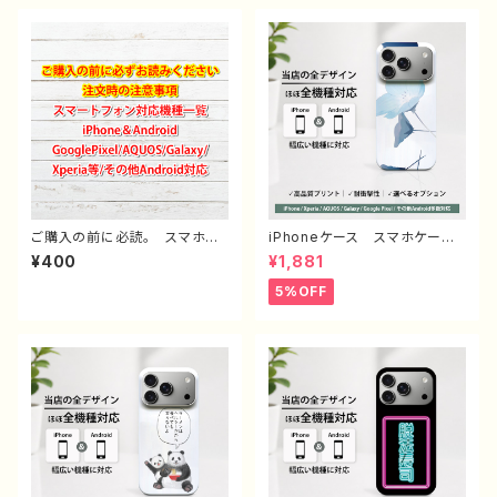
ご購入の前に必読。 スマホケ
iPhoneケース スマホケー
ース サイズ 一覧 選び方
ス イラスト おしゃれ 花
¥400
¥1,881
iPhoneケース Android iP
柄 エモい レディース AQU
hone17/16/15/14/13/12/11
OS sense 2 3 4 5 iPhone1
5%OFF
Galaxy Xperia GooglePi
5/14/13/12/11 Xperia Goo
xel AQUOS OPPO ワイ
glepixel Galaxy おすす
モバイル etc. 手帳型 全機
め 個性的 人気 イラストレ
種対応
ーター クリエイター 絵師
Android アンドロイド ケー
ス オリジナル デザイン グ
ッズ タイトル：ネモフィラ 作：
栞音 F-5