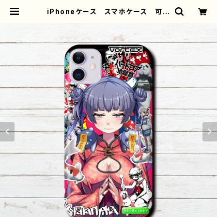
iPhoneケース スマホケース 可愛
い女の子 おしゃれ服 かっこいい女
子 イラスト 病みかわいい メンヘ
ラ ヤンデレ エモい チャイナ服
パンダ 金魚 ロック系 クール i
Phone13/12/11 AQUOS Xperi
a Galaxy OPPO BASIO An
droid アンドロイド ケース おす
すめ 個性的 JK 女子高校生 セ
ーラー服 銀髪 生足 ツインテー
ル フード パーカー 人気 イラス
トレーター 絵師 クリエイター グ
ッズ タイトル：柴田ヰコpattern15
作：柴田ヰコ G-6 | iPhoneケー
ス/スマホケース/Tシャツ/おしゃれ/イ
ラストレーター/グッズ/人気/後払い/
通販｜雑貨屋アリうさ