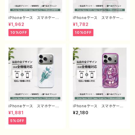
iPhoneケース スマホケー
iPhoneケース スマホケー
ス 動物 イラスト ゆるか
ス シンプル おしゃれ 面白
¥1,962
¥1,782
わ 可愛い おもしろスマホケ
い おもしろスマホケース ネ
ース 面白いiPhoneケース
タ系 エモい ほぼ 全機種対
10%OFF
10%OFF
ユニーク ネタ系 ゆるい iP
応 メンズ iPhone15/14/13/
hone5/6/6s/7/8/XS/11/12/1
12/11 AQUOS Xperia G
3 AQUOS Xperia Goog
ooglepixel Galaxy Andr
lepixel 人気 イラストレータ
oid アンドロイド おすす
ー クリエイター 絵師 個性
め 個性的 人気 イラストレ
的 Android アンドロイド
ーター 絵師 クリエイター
携帯 ハード ケース グッ
オリジナル デザイン グッ
ズ スマホカバー アイフォンケ
ズ タイトル：脱法寿司 作：ん
ース 悪いことを言うパンダ
ごミック G-6
タイトル：ラーメンについて悪い
こと言うパンダ 子パンダ付
き 作：こさつね G-6
iPhoneケース スマホケー
iPhoneケース スマホケー
ス イラスト おしゃれ 花
ス イラスト 可愛い女の子
¥1,881
¥2,180
柄 エモい レディース AQU
かっこいい女子 おしゃれ服
OS sense 2 3 4 5 iPhone1
エモい ロック クール セク
5%OFF
5/14/13/12/11 Xperia Goo
シー メンズ 高校生 男
glepixel Galaxy おすす
子 iPhone17/16/15/14/13
め 個性的 人気 イラストレ
AQUOS Xperia Googlep