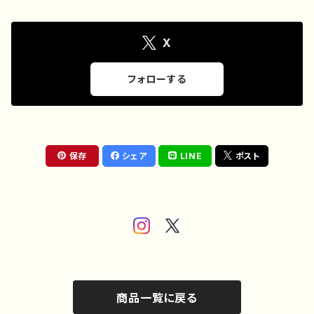
ーター クリエイター 絵師
ixel Android アンドロイ
Android アンドロイド ケー
ド ケース ピアス タトゥー
ス オリジナル デザイン グ
黒髪 銀髪 白髪 ミニスカー
ッズ タイトル：チューリップ
ト 生足 フード パーカー
X
作：栞音 F-5
個性的 おすすめ 人気 イラ
ストレーター クリエイター タ
イトル：メデューサ 作：nero
フォローする
保存
シェア
LINE
ポスト
商品一覧に戻る