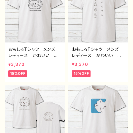
ル デザイン グッズ 半
半袖シャツ タイトル：ハリ
袖シャツ デザイン コラ
ネズミTシャツ 作：Hanam
ボ タイトル：牛平民（ホワ
i B-2
イト） 作：んごミック C-3
おもしろTシャツ メンズ
おもしろTシャツ メンズ
レディース かわいい お
レディース かわいい お
しゃれ イラスト ハリネズ
しゃれ イラスト うさぎ
¥3,370
¥3,370
ミ 動物 ゆるかわ おす
動物 ゆるかわ おすす
15%OFF
15%OFF
すめ 個性的 人気 イラ
め 個性的 人気 イラス
ストレーター 絵師 クリ
トレーター 絵師 クリエ
エイター オリジナル デ
イター デザイン コラ
ザイン グッズ 半袖シャ
ボ オリジナル デザイ
ツ デザイン コラボ オ
ン グッズ ネタTシャツ
リジナル デザイン グッ
半袖シャツ タイトル：でん
ズ ネタTシャツ タイト
ぐりんTシャツ 作：Hanam
ル：どんなあなたも大好きT
i B-2
シャツ（ローマ字、英語）
作：Hanami B-2