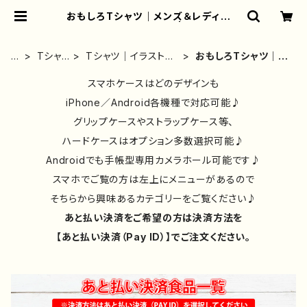
おもしろTシャツ｜メンズ＆レディース
｜かわいい｜おしゃれ | iPhoneケ
ース/スマホケース/Tシャツ/おしゃ
れ/イラストレーター/グッズ/人気/後
ホ
Tシャ
Tシャツ｜イラストレ
おもしろTシャツ｜メ
払い/通販｜雑貨屋アリうさ
ー
ツ・ロ
ーター作品別｜デザ
ンズ＆レディース｜か
ム
ンT・パ
イン｜コラボ｜おしゃ
スマホケースはどのデザインも
わいい｜おしゃれ
ーカー
れ
iPhone／Android各機種で対応可能♪
グリップケースやストラップケース等、
ハードケースはオプション多数選択可能♪
Androidでも手帳型専用カメラホール可能です♪
スマホでご覧の方は左上にメニューがあるので
そちらから興味あるカテゴリーをご覧ください♪
あと払い決済をご希望の方は決済方法を
【あと払い決済（Pay ID）】でご注文ください。