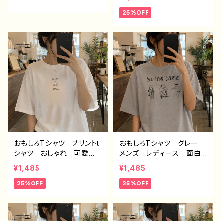
ndroid iPhone17/16/15/
スト パンダ 動物 ゆる
25%OFF
14/13/12/11 Galaxy Xp
かわ ゆるい ユニーク
eria GooglePixel AQ
ネタ系 オリジナルキャラク
UOS OPPO ワイモバイ
ター おすすめ 個性的
ル etc. 手帳型 全機種
人気 イラストレーター
対応
クリエイター 絵師 オリ
ジナル デザイン グッ
ズ 半袖シャツ デザイ
ン コラボ 悪いことを言
うパンダ タイトル：もしも
し悪パンダ 作：こさつね
C-3
おもしろTシャツ プリントt
おもしろTシャツ グレー
シャツ おしゃれ 可愛
メンズ レディース 面白T
い ゆるかわ メンズ レ
シャツ ネタTシャツ かわ
¥1,485
¥1,485
ディース 面白Tシャツ イ
いい ねこ ジャズクリエイ
25%OFF
25%OFF
ラスト 個性的 おすす
ター イラストレーター
め 面白い ユニーク 人
絵師 デザイン コラボ
気 イラストレーター 絵
オリジナル デザイン グッ
師 クリエイター オリジ
ズ H-7