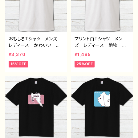
おもしろTシャツ メンズ
プリント白Tシャツ メン
レディース かわいい 面
ズ レディース 動物 か
白Tシャツ ハリネズミ 動
わいい おしゃれ 人気
¥3,370
¥1,485
物 イラスト おすすめ
個性的 おすすめ 半袖シ
15%OFF
25%OFF
個性的 イラストレータ
ャツ デザイン コラボ
ー クリエイター 絵師
クリエイター オリジナル
デザイン コラボ ネタTシ
デザイン グッズ H-7
ャツ オリジナル デザイ
ン グッズ タイトル：林檎
とハリネズミTシャツ 作：H
anami B-2