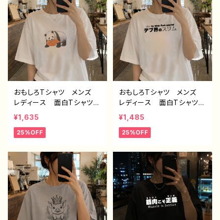
ナル デザイン グッズ
白 半袖シャツ デザイ
ン コラボ ネタTシャツ
ノンブランド タイトル：デザ
インTシャツ №626 H-7
おもしろTシャツ メンズ
おもしろTシャツ メンズ
レディース 面白Tシャツ
レディース 面白Tシャツ
かわいい おしゃれ イラ
文字 かわいい おしゃ
¥1,635
¥1,485
スト パンダ 動物 ゆる
れ 個性的 おすすめ 半
25%OFF
25%OFF
かわ ゆるい ユニーク
袖シャツ デザイン コラ
ネタ系 オリジナルキャラク
ボ ネタTシャツ タイト
ター おすすめ 個性的
ル：デブ界のスリム（ホワイ
人気 イラストレーター
ト） 作：んごミック C-3
クリエイター 絵師 オリ
ジナル デザイン グッ
ズ 半袖シャツ デザイ
ン コラボ 悪いことを言
うパンダ タイトル：たいや