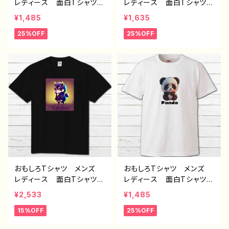
レディース 面白Tシャツ
レディース 面白Tシャツ
かわいい おしゃれ イラ
かわいい おしゃれ イラ
¥1,485
¥1,635
スト ブタ 動物 ゆるか
スト パンダ 動物 ゆる
25%OFF
25%OFF
わ ゆるい ユニーク ネ
かわ ゆるい ユニーク
タ系 オリジナルキャラクタ
ネタ系 オリジナルキャラク
ー おすすめ 個性的 人
ター おすすめ 個性的
気 イラストレーター クリ
人気 イラストレーター
エイター 絵師 オリジナ
クリエイター 絵師 オリ
ル デザイン グッズ 半
ジナル デザイン グッ
袖シャツ デザイン コラ
ズ 半袖シャツ デザイ
ボ タイトル：豚王族（ホワ
ン コラボ 悪いことを言
イト） 作：んごミック C-3
うパンダ タイトル：たいや
き悪パンダ セリフ付き
作：こさつね C-3
おもしろTシャツ メンズ
おもしろTシャツ メンズ
レディース 面白Tシャツ
レディース 面白Tシャツ
かわいい かっこいい お
かわいい おしゃれ 動
¥2,533
¥1,485
しゃれ 動物 イラスト
物 イラスト パンダ 個
15%OFF
25%OFF
おおかみ 狼 オオカミ
性的 おすすめ 人気 イ
個性的 おすすめ 人気
ラストレーター クリエイタ