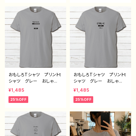
個性的 おすすめ 人気
ユニーク 人気 イラスト
イラストレーター クリエイ
レーター 絵師 クリエイ
ター 絵師 オリジナル
ター オリジナル デザイ
デザイン グッズ プリント
ン グッズ 半袖シャツ ノ
白Tシャツ PBブランド
ンブランド デザイン コラ
半袖 デザイン コラボ
ボ ネタTシャツ タイト
H-7
ル：デザインTシャツ №63
7 H-7
おもしろTシャツ プリントt
おもしろTシャツ プリントt
シャツ グレー おしゃ
シャツ グレー おしゃ
れ メンズ レディース
れ メンズ レディース
¥1,485
¥1,485
面白Tシャツ イラスト 個
面白Tシャツ イラスト 個
25%OFF
25%OFF
性的 おすすめ 面白い
性的 おすすめ 面白い
ユニーク ネタTシャツ
ユニーク 人気 イラスト
人気 イラストレーター
レーター 絵師 クリエイ
絵師 クリエイター オリ
ター オリジナル デザイ
ジナル デザイン グッ
ン グッズ 半袖シャツ
ズ 半袖シャツ 人気 デ
デザイン コラボ ネタTシ