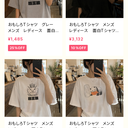
き悪パンダ 作：こさつね
C-3
おもしろTシャツ グレー
おもしろTシャツ メンズ
メンズ レディース 面白T
レディース 面白Tシャツ
シャツ かわいい おしゃ
文字 ネタTシャツ かわ
¥1,485
¥3,132
れ イラスト ブタ 動
いい おしゃれ 個性的
25%OFF
10%OFF
物 ゆるかわ ゆるい ユ
おすすめ 半袖シャツ デ
ニーク ネタ系 オリジナ
ザイン コラボ オリジナ
ルキャラクター おすす
ル デザイン グッズ タイ
め 個性的 人気 イラス
トル：筋肉こそ正義 作：ん
トレーター クリエイター
ごミック G-6
絵師 オリジナル デザイ
ン グッズ 半袖シャツ
デザイン コラボ タイト
ル：豚王族（グレー） 作：ん
ごミック C-3
おもしろTシャツ メンズ
おもしろTシャツ メンズ