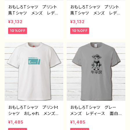
おもしろTシャツ プリント
おもしろTシャツ プリント
黒Tシャツ メンズ レディ
黒Tシャツ メンズ レディ
ース 面白Tシャツ イラス
ース 面白Tシャツ イラス
¥3,132
¥3,132
ト ゆるかわ 可愛い モ
ト ゆるかわ 可愛い 動
10%OFF
10%OFF
ンスター クリーチャー
物 魚 モンスター クリ
シンプル 個性的 おすす
ーチャー シンプル 個性
め 人気 イラストレータ
的 おすすめ 人気 イラ
ー クリエイター 絵師
ストレーター クリエイタ
オリジナル デザイン グッ
ー 絵師 オリジナル デ
ズ 白 半袖シャツ デザ
ザイン グッズ 白 半袖
イン コラボ ネタTシャ
シャツ デザイン コラ
ツ タイトル：【月蝕ざっか
ボ ネタTシャツ タイト
店／DailiMoon】名状しが
ル：【月蝕ざっか店／DailyM
たいなにか 作：白夜ゆ
oon】ゆるいおさかな 作：
う G-6
白夜ゆう G-6
おもしろTシャツ プリントt
おもしろTシャツ グレー
シャツ おしゃれ メンズ
メンズ レディース 面白T
レディース 面白Tシャツ
シャツ かわいい おしゃ
¥1,485
¥1,485
イラスト 個性的 おすす
れ イラスト ブタ 動