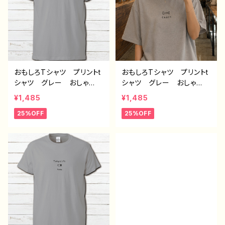
ザイン コラボ オリジナ
ャツ ノンブランド タイト
ル デザイン グッズ 半
ル：デザインTシャツ №63
袖シャツ PBブランド タ
5 H-7
イトル：デザインTシャツ
№636 H-7
おもしろTシャツ プリントt
おもしろTシャツ プリントt
シャツ グレー おしゃ
シャツ グレー おしゃ
れ 可愛い ゆるかわ メ
れ 可愛い ゆるかわ メ
¥1,485
¥1,485
ンズ レディース 面白Tシ
ンズ レディース 面白Tシ
25%OFF
25%OFF
ャツ イラスト 個性的
ャツ イラスト 個性的
おすすめ 面白い ユニー
おすすめ 面白い ユニー
ク 人気 イラストレータ
ク 人気 イラストレータ
ー 絵師 クリエイター
ー 絵師 クリエイター
オリジナル デザイン グッ
オリジナル デザイン グッ
ズ 半袖シャツ デザイ
ズ 半袖シャツ デザイ
ン コラボ ネタTシャツ
ン コラボ ネタTシャツ
ノンブランド タイトル：デザ
ノンブランド タイトル：デザ
インTシャツ №634 H-7
インTシャツ №633 H-7