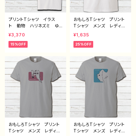
プリントTシャツ イラス
おもしろTシャツ プリント
ト 動物 ハリネズミ ゆ
Tシャツ メンズ レディー
るかわ レディース かわ
ス 面白Tシャツ イラス
¥3,370
¥1,635
いい おしゃれ 個性的
ト ゆるかわ 可愛い 動
15%OFF
25%OFF
おすすめ 人気 イラスト
物 魚 モンスター クリ
レーター クリエイター
ーチャー シンプル 個性
絵師 デザイン コラボ
的 おすすめ 人気 イラ
オリジナル デザイン グッ
ストレーター クリエイタ
ズ 半袖シャツ タイトル：
ー 絵師 オリジナル デ
ハリケツTシャツ 作：Hana
ザイン グッズ 白 半袖
mi B-2
シャツ デザイン コラ
ボ ネタTシャツ タイト
ル：【月蝕ざっか店／DailyM
oon】ゆるいおさかな 作：
白夜ゆう C-3
おもしろTシャツ プリント
おもしろTシャツ プリント
Tシャツ メンズ レディー
Tシャツ メンズ レディー