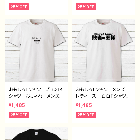
イラスト 個性的 おすす
イラスト 個性的 おすす
25%OFF
25%OFF
め 面白い ユニーク 人
め 面白い ユニーク 人
気 イラストレーター 絵
気 イラストレーター 絵
師 クリエイター オリジ
師 クリエイター オリジ
ナル デザイン グッズ
ナル デザイン グッズ
白 半袖シャツ デザイ
白 半袖シャツ デザイ
ン コラボ ネタTシャツ
ン コラボ ネタTシャツ
ノンブランド タイトル：デザ
ノンブランド タイトル：デザ
インTシャツ №629 H-7
インTシャツ №628 H-7
おもしろTシャツ プリントt
おもしろTシャツ メンズ
シャツ おしゃれ メンズ
レディース 面白Tシャツ
レディース 面白Tシャツ
文字 かわいい おしゃ
¥1,485
¥1,485
イラスト 個性的 おすす
れ 個性的 おすすめ 半
25%OFF
25%OFF
め 面白い ユニーク 人
袖シャツ デザイン コラ
気 イラストレーター 絵
ボ ネタTシャツ タイト
師 クリエイター オリジ
ル：敗者の王様（ホワイト）
ナル デザイン グッズ
作：んごミック C-3