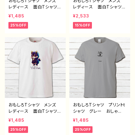
おもしろTシャツ メンズ
おもしろTシャツ メンズ
レディース 面白Tシャツ
レディース 面白Tシャツ
かわいい おしゃれ 動
かわいい おしゃれ 動
¥1,485
¥2,533
物 イラスト おおかみ
物 イラスト パンダ 個
25%OFF
15%OFF
オオカミ 狼 個性的 お
性的 おすすめ 人気 イ
すすめ 人気 イラストレ
ラストレーター クリエイタ
ーター クリエイター 絵
ー 絵師 オリジナル デ
師 オリジナル デザイ
ザイン グッズ プリント黒
ン グッズ プリント白Tシ
Tシャツ PBブランド 半
ャツ PBブランド 半袖
袖 デザイン コラボ J1-
デザイン コラボ H-7
9
おもしろTシャツ メンズ
おもしろTシャツ プリントt
レディース 面白Tシャツ
シャツ グレー おしゃ
かわいい かっこいい お
れ メンズ レディース
¥1,485
¥1,485
しゃれ 動物 イラスト
面白Tシャツ イラスト 個
25%OFF
25%OFF
おおかみ 狼 オオカミ
性的 おすすめ 面白い