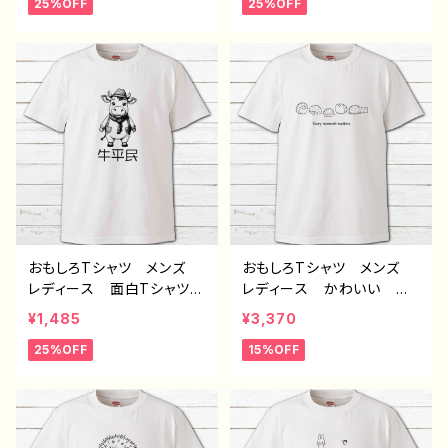
25%OFF
25%OFF
め 面白い ユニーク 人
物 ゆるかわ ゆるい ユ
気 イラストレーター 絵
ニーク ネタ系 オリジナ
師 クリエイター オリジ
ルキャラクター おすす
ナル デザイン グッズ
め 個性的 人気 イラス
白 半袖シャツ デザイ
トレーター クリエイター
ン コラボ ネタTシャツ
絵師 オリジナル デザイ
ノンブランド タイトル：デザ
ン グッズ 半袖シャツ
インTシャツ №630 H-7
デザイン コラボ タイト
ル：牛平民（グレー） 作：ん
ごミック C-3
おもしろTシャツ メンズ
おもしろTシャツ メンズ
レディース 面白Tシャツ
レディース かわいい お
かわいい おしゃれ イラ
しゃれ イラスト ハリネズ
¥1,485
¥3,370
スト うし 動物 ゆるか
ミ 動物 ゆるかわ おす
25%OFF
15%OFF
わ ゆるい ユニーク ネ
すめ 個性的 人気 イラ
タ系 オリジナルキャラクタ
ストレーター 絵師 クリ
ー おすすめ 個性的 人
エイター デザイン コラ
気 イラストレーター クリ
ボ オリジナル デザイ
エイター 絵師 オリジナ
ン グッズ ネタTシャツ