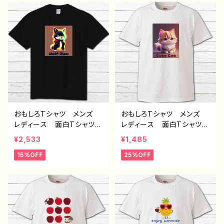
イラストレーター クリエイ
ー 絵師 オリジナル デ
ター 絵師 オリジナル
ザイン グッズ プリント白
デザイン グッズ プリント
Tシャツ PBブランド 半
黒Tシャツ PBブランド
袖 デザイン コラボ H-
半袖 デザイン コラボ J
7
1-9
おもしろTシャツ メンズ
おもしろTシャツ メンズ
レディース 面白Tシャツ
レディース 面白Tシャツ
かわいい おしゃれ 動
かわいい おしゃれ 動
¥2,533
¥1,485
物 イラスト おおかみ
物 イラスト 猫 ねこ
15%OFF
25%OFF
オオカミ 狼 個性的 お
ネコ 個性的 おすすめ
すすめ 人気 イラストレ
人気 イラストレーター
ーター クリエイター 絵
クリエイター 絵師 オリ
師 オリジナル デザイ
ジナル デザイン グッ
ン グッズ プリント黒Tシ
ズ プリント白Tシャツ P
ャツ PBブランド 半袖
Bブランド 半袖 デザイ
デザイン コラボ J1-9
ン コラボ H-7