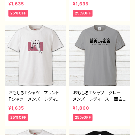
ス 面白Tシャツ イラス
ス 面白Tシャツ イラス
¥1,635
¥1,635
ト ゆるかわ 可愛い グ
ト ゆるかわ 可愛い グ
25%OFF
25%OFF
レー モンスター クリー
レー 動物 魚 モンスタ
チャー シンプル 個性
ー クリーチャー シンプ
的 おすすめ 人気 イラ
ル 個性的 おすすめ 人
ストレーター クリエイタ
気 イラストレーター クリ
ー 絵師 オリジナル デ
エイター 絵師 オリジナ
ザイン グッズ 半袖シャ
ル デザイン グッズ
ツ デザイン コラボ ネ
白 半袖シャツ デザイ
タTシャツ タイトル：【月蝕
ン コラボ ネタTシャツ
ざっか店／DailiMoon】名
タイトル：【月蝕ざっか店／D
状しがたいなにか 作：白
ailiMoon】ゆるいおさか
夜ゆう C-3
な 作：白夜ゆう C-3
おもしろTシャツ プリント
おもしろTシャツ グレー
Tシャツ メンズ レディー
メンズ レディース 面白T
ス 面白Tシャツ イラス
シャツ かわいい おしゃ
¥1,635
¥1,860
ト ゆるかわ 可愛い モ
れ 個性的 おすすめ 半
25%OFF
25%OFF
ンスター クリーチャー
袖シャツ デザイン コラ
シンプル 個性的 おすす
ボ 文字 ネタTシャツ
め 人気 イラストレータ
オリジナル デザイン グッ