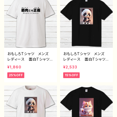
ー クリエイター 絵師
ズ タイトル：筋肉こそ正
オリジナル デザイン グッ
義 グレー 作：んごミッ
ズ 白 半袖シャツ デザ
ク H-7
イン コラボ ネタTシャ
ツ タイトル：【月蝕ざっか
店／DailiMoon】名状しが
たいなにか 作：白夜ゆ
う C-3
おもしろTシャツ メンズ
おもしろTシャツ メンズ
レディース 面白Tシャツ
レディース 面白Tシャツ
文字 かわいい おしゃ
かわいい おしゃれ 動
¥1,860
¥2,533
れ 個性的 おすすめ 半
物 イラスト パンダ 個
25%OFF
15%OFF
袖シャツ デザイン コラ
性的 おすすめ 人気 イ
ボ ネタTシャツ タイト
ラストレーター クリエイタ
ル：筋肉こそ正義 作：んご
ー 絵師 オリジナル デ
ミック H-7
ザイン グッズ プリント黒
Tシャツ ネタTシャツ ノ
ンブランド 半袖 デザイ
ン コラボ J1-9