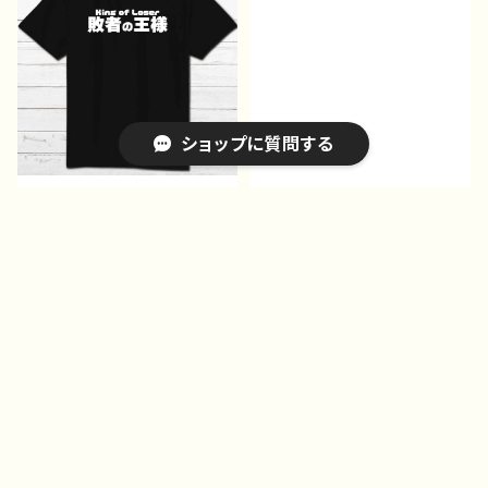
白 半袖シャツ デザイ
ン コラボ ネタTシャツ
ノンブランド タイトル：デザ
インTシャツ №627 H-7
ショップに質問する
おもしろTシャツ メンズ
おもしろTシャツ メンズ
レディース 面白Tシャツ
レディース 面白Tシャツ
文字 ネタTシャツ かわ
文字 かわいい おしゃ
¥2,682
¥1,485
いい おしゃれ 個性的
れ 個性的 おすすめ 半
10%OFF
25%OFF
おすすめ 半袖シャツ デ
袖シャツ デザイン コラ
キーワードから探す
ザイン コラボ オリジナ
ボ ネタTシャツ タイト
ル デザイン グッズ タイ
ル：富裕層の負け犬（ホワイ
トル：敗者の王様（ブラック）
ト） 作：んごミック C-3
作：んごミック G-6
カテゴリから探す