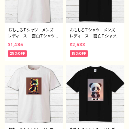
おもしろTシャツ メンズ
おもしろTシャツ メンズ
レディース 面白Tシャツ
レディース 面白Tシャツ
かわいい おしゃれ 動
かわいい おしゃれ 動
¥1,485
¥2,533
物 イラスト パンダ 個
物 イラスト 猫 ねこ
25%OFF
15%OFF
性的 おすすめ 人気 イ
ネコ 個性的 おすすめ
ラストレーター クリエイタ
人気 イラストレーター
ー 絵師 オリジナル デ
クリエイター 絵師 オリ
ザイン グッズ プリント白
ジナル デザイン グッ
Tシャツ ネタTシャツ ノ
ズ プリント黒Tシャツ P
ンブランド 半袖 デザイ
Bブランド 半袖 デザイ
ン コラボ H-7
ン コラボ J1-9