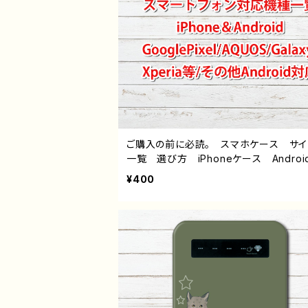
ご購入の前に必読。 スマホケース サ
一覧 選び方 iPhoneケース Androi
hone17/16/15/14/13/12/11 Galaxy X
¥400
a GooglePixel AQUOS OPPO 
バイル etc. 手帳型 全機種対応