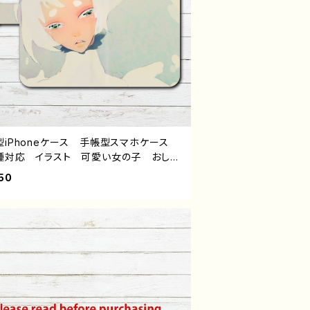
型iPhoneケース 手帳型スマホケース
種対応 イラスト 可愛い女の子 おしゃ
綺麗 白髪 銀髪 ショートカット ボブ
50
Phone15/14/13/12/11 AQUOS Xp
 Googlepixel Galaxy Android ア
ロイド ケース 個性的 おすすめ 人
イラストレーター クリエイター 絵師
ジナル デザイン グッズ タイトル：白鷺
 作：黒糖からす