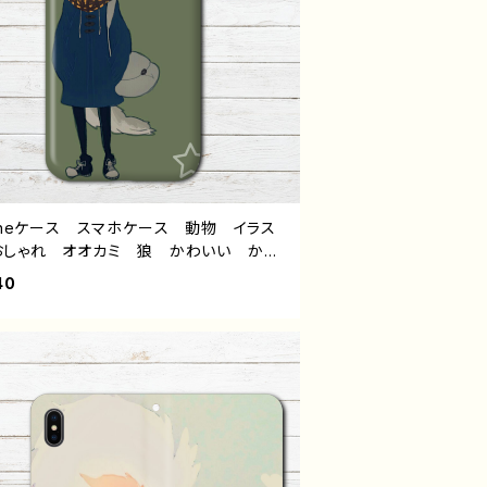
honeケース スマホケース 動物 イラス
おしゃれ オオカミ 狼 かわいい かっ
い メンズ レディース 女子 高校生
40
Phone17/16/15/14/13 AQUOS sen
 9 10 Xperia Googlepixel Galaxy
droid アンドロイド ケース おすす
個性的 人気 イラストレーター クリエ
ー 絵師 オリジナル デザイン グッ
タイトル：マチアワセ（狼さん） 作：黒糖か