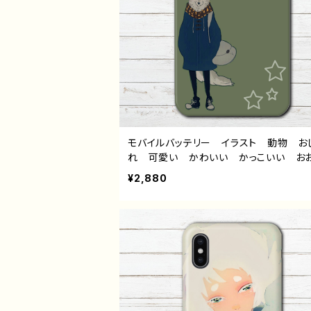
モバイルバッテリー イラスト 動物 お
れ 可愛い かわいい かっこいい お
み 狼 オオカミ iPhone 軽量 
¥2,880
女性 男性 メンズ おすすめ 個性的
気 イラストレーター クリエイター 
オリジナル デザイン グッズ 充電器 
トル：マチアワセ（狼さん） 作：黒糖から