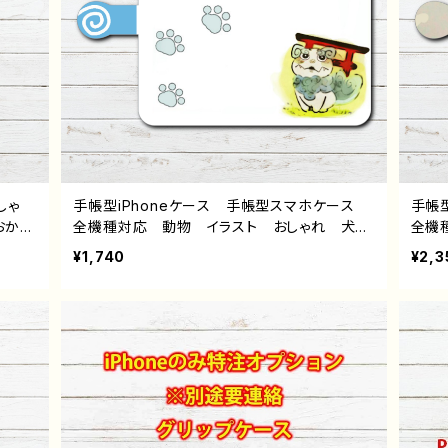
しゃ
手帳型iPhoneケース 手帳型スマホケース
手帳
おか
全機種対応 動物 イラスト おしゃれ 犬
全機
小さい
いぬ かわいい ゆるかわ メンズ レディー
れ 
¥1,740
¥2,3
 人
ス 女子 面白いiPhoneケース おもしろス
ヘア i
絵師
マホケース ユニーク ネタ系 iPhone15/1
eria
タイ
4/13/12/11 AQUOS Xperia Googlepixe
ンド
す
l Galaxy Android アンドロイド ケー
気 
ス おすすめ 個性的 人気 イラストレータ
オリ
ー クリエイター 絵師 オリジナル デザイ
の君
ン グッズ タイトル：狛犬ちゃま 作:黒糖から
す