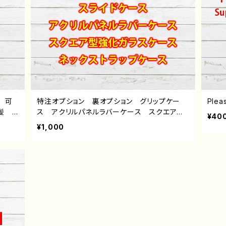
 可
特注オプション 裏オプション グリップケー
Plea
銀髪
ス アクリルパネルラバーケース スクエア型
¥40
3/1
強化ガラスケース ストラップケース 雑貨屋
¥1,000
l Ga
アリスの白うさぎ
 おす
 絵
 グッ