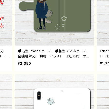
イズ
手帳型iPhoneケース 手帳型スマホケース
iP
d iP
全機種対応 動物 イラスト おしゃれ オオ
ト 
peri
カミ 狼 かわいい かっこいい メンズ レ
こい
¥2,350
¥1,7
ワイモ
ディース 女子 高校生 男子 iPhone17/1
男子 i
6/15/14/13 AQUOS Xperia Googlepix
se 8
el Galaxy Android アンドロイド ケー
An
ス おすすめ 個性的 人気 イラストレータ
め 
ー クリエイター 絵師 オリジナル デザイ
イタ
ン グッズ タイトル：マチアワセ（狼さん）
ズ 
作：黒糖からす
らす