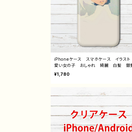
iPhoneケース スマホケース イラスト
愛い女の子 おしゃれ 綺麗 白髪 
ショートカット ボブヘア iPhone15/14/1
¥1,780
2/11 AQUOS Xperia Googlepixe
laxy Android アンドロイド ケース
すめ 個性的 人気 イラストレーター
師 クリエイター オリジナル デザイン
ズ タイトル：白鷺の君 作：黒糖からす