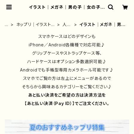
イラスト｜メガネ｜男の子｜女の子｜
かっこいい｜かわいい | iPhoneケー
ス/スマホケース/Tシャツ/おしゃれ/イ
ラストレーター/グッズ/人気/後払い/
ホ
ネップリ｜イラスト｜
人・
イラスト｜メガネ｜男の
通販｜雑貨屋アリうさ
ー
おしゃれ｜おすすめ
キャ
子｜女の子｜かっこいい
ム
｜絵師｜一覧
スマホケースはどのデザインも
ラク
｜かわいい
ター
iPhone／Android各機種で対応可能♪
グリップケースやストラップケース等、
ハードケースはオプション多数選択可能♪
Androidでも手帳型専用カメラホール可能です♪
スマホでご覧の方は左上にメニューがあるので
そちらから興味あるカテゴリーをご覧ください♪
あと払い決済をご希望の方は決済方法を
【あと払い決済（Pay ID）】でご注文ください。