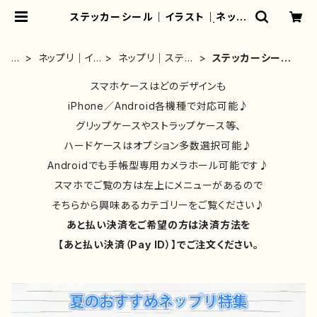
ステッカーシール｜イラスト｜ネップ
リ｜男の子｜おしゃれ｜人気 | iPho
neケース/スマホケース/Tシャツ/お
しゃれ/イラストレーター/グッズ/人
ホ
ネップリ｜イ
ネップリ｜ステッ
ステッカーシール
気/後払い/通販｜雑貨屋アリうさ
ー
ラスト｜おし
カー｜人気イラ
｜イラスト｜ネッ
ム
ゃれ｜おすす
スマホケースはどのデザインも
ストレーター｜お
プリ｜男の子｜お
め｜絵師｜一
しゃれ｜シール
しゃれ｜人気
iPhone／Android各機種で対応可能♪
覧
グリップケースやストラップケース等、
ハードケースはオプション多数選択可能♪
Androidでも手帳型専用カメラホール可能です♪
スマホでご覧の方は左上にメニューがあるので
そちらから興味あるカテゴリーをご覧ください♪
あと払い決済をご希望の方は決済方法を
【あと払い決済（Pay ID）】でご注文ください。