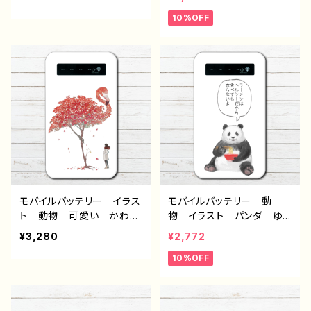
ndroid iPhone17/16/15/
い ユニーク ゆるい ネ
10%OFF
14/13/12/11 Galaxy Xp
タ系 可愛い かわいい
eria GooglePixel AQ
おすすめ iPhone 軽
UOS OPPO ワイモバイ
量 小さい 女性 男性
ル etc. 手帳型 全機種
個性的 人気 イラストレ
対応
ーター クリエイター 絵
師 オリジナル デザイ
ン グッズ 充電器 悪い
ことを言うパンダ タイト
ル：ラーメンについて悪いこ
と言うパンダ 子パンダ付
き 作：こさつね G-6
モバイルバッテリー イラス
モバイルバッテリー 動
ト 動物 可愛い かわい
物 イラスト パンダ ゆ
い おしゃれ フラミンゴ
るかわ 面白い おもしろ
¥3,280
¥2,772
紅葉 おすすめ 個性的
い ユニーク ゆるい ネ
10%OFF
人気 イラストレーター
タ系 可愛い かわいい
クリエイター 絵師 充電
おすすめ iPhone 軽
器 タイトル：精霊鳥〜Aut
量 小さい 女性 男性
umingo〜 作：嘉村ギミ
個性的 人気 イラストレ