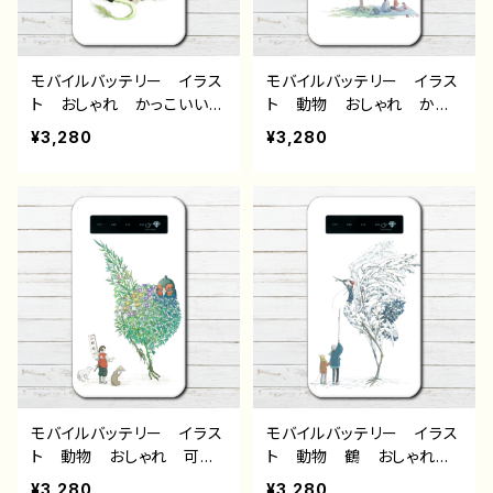
モバイルバッテリー イラス
モバイルバッテリー イラス
ト おしゃれ かっこいい
ト 動物 おしゃれ かわ
龍 和風 おすすめ 個性
いい 孔雀 充電器 人
¥3,280
¥3,280
的 人気 イラストレータ
気 イラストレーター クリ
ー クリエイター 絵師
エイター 絵師 タイトル：
充電器 タイトル：龍神
精霊鳥〜春はばけもの〜
作：嘉村ギミ
作：嘉村ギミ
モバイルバッテリー イラス
モバイルバッテリー イラス
ト 動物 おしゃれ 可愛
ト 動物 鶴 おしゃれ
い かわいい 桃太郎 キ
可愛い かわいい おすす
¥3,280
¥3,280