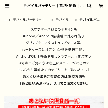
モバイルバッテリー｜花柄・動物 | iP
honeケース/スマホケース/Tシャツ/
おしゃれ/イラストレーター/グッズ/人
気/後払い/通販｜雑貨屋アリうさ
ホ
モバイルバッテリー｜充
モバイルバ
モバイルバッ
ー
電器｜おすすめ｜iPho
ッテリーイ
テリー｜花柄・
ム
ne｜軽量
スマホケースはどのデザインも
ラスト別
動物
iPhone／Android各機種で対応可能♪
グリップケースやストラップケース等、
ハードケースはオプション多数選択可能♪
Androidでも手帳型専用カメラホール可能です♪
スマホでご覧の方は左上にメニューがあるので
そちらから興味あるカテゴリーをご覧ください♪
あと払い決済をご希望の方は決済方法を
【あと払い決済（Pay ID）】でご注文ください。