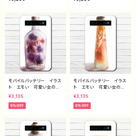
ジ おすすめ 個性的 人
め 個性的 人気 イラス
気 イラストレーター クリ
トレーター クリエイター
エイター 絵師 充電器
絵師 充電器 タイトル：精
タイトル：精霊鳥〜鬼退治ど
霊鳥〜かえしてくれな
うですか？〜 作：嘉村ギミ
い〜 作：嘉村ギミ
モバイルバッテリー イラス
モバイルバッテリー イラス
ト エモい 可愛い女の
ト エモい 可愛い女の
子 おしゃれ かわいい
子 おしゃれ かわいい
¥3,135
¥3,135
花柄 ハーバリウム おす
花柄 ハーバリウム おす
5%OFF
5%OFF
すめ iPhone 軽量 小
すめ iPhone 軽量 小
さい 女性 個性的 人
さい 女性 個性的 人
気 イラストレーター クリ
気 イラストレーター クリ
エイター 絵師 オリジナ
エイター 絵師 オリジナ
ル デザイン グッズ 充
ル デザイン グッズ 充