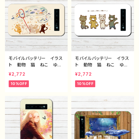
ーター クリエイター 絵
師 オリジナル デザイ
ン グッズ 充電器 悪い
ことを言うパンダ タイト
ル：ラーメンについて悪いこ
と言うパンダ 作：こさつ
ね G-6
モバイルバッテリー イラス
モバイルバッテリー イラス
ト 動物 猫 ねこ ゆる
ト 動物 猫 ねこ ゆる
かわ ゆるい おしゃれ
かわ ゆるい おしゃれ
¥2,772
¥2,772
可愛い かわいい おすす
可愛い かわいい おすす
10%OFF
10%OFF
め iPhone 軽量 小さ
め iPhone 軽量 小さ
い 女子 レディース 男
い 女子 レディース 男
性 メンズ 個性的 充電
性 メンズ 個性的 充電
器 ファンタジー 人気イ
器 人気イラストレータ
ラストレーター クリエイタ
ー クリエイター 絵師
ー 絵師 オリジナル デ
オリジナル デザイン グッ
ザイン グッズ タイトル：
ズ タイトル：おさかなブラ
お魚ーーー！ 作：もなか
ザーズ 作：もなか G-6
G-6