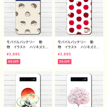
ミ 作：Hanami F-5
モバイルバッテリー 動
モバイルバッテリー 動
物 イラスト ハリネズミ
物 イラスト ハリネズミ
ゆるかわ 可愛い かわい
可愛い おしゃれ かわい
¥3,885
¥3,885
い iPhone 軽量 小さ
い ゆるかわ iPhone
5%OFF
5%OFF
い 女性 男性 おすす
軽量 小さい 女性 男
め 個性的 人気 イラス
性 おすすめ 個性的 人
トレーター クリエイター
気 イラストレーター クリ
絵師 オリジナル デザイ
エイター 絵師 充電器
ン グッズ 充電器 タイ
タイトル：林檎をかじったの
トル：ハリネズミいっぱい
は誰？ 作：Hanami F-5
（青） モバイルバッテリ
ー 作：Hanami F-5