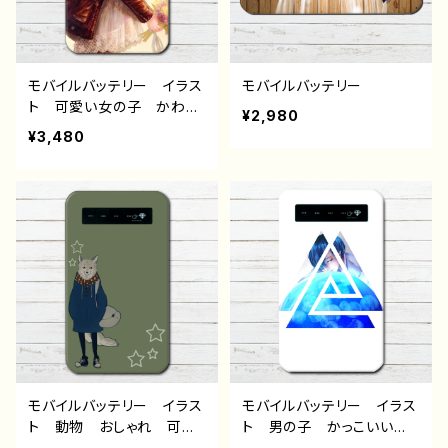
モバイルバッテリー イラス
モバイルバッテリー
ト 可愛い女の子 かわい
¥2,980
い おしゃれ服 エモい
¥3,480
花 薔薇 蝶 おすすめ
iPhone 軽量 小さい
女子 レディース 男性
メンズ 個性的 金髪 ロ
ングヘア ロングスカー
ト 人気 イラストレータ
ー クリエイター 絵師
オリジナル デザイン グッ
ズ 充電器 タイトル：flow
er 作：romiy
モバイルバッテリー イラス
モバイルバッテリー イラス
ト 動物 おしゃれ 可愛
ト 男の子 かっこいい
い かわいい かっこい
イケメン クール 動物