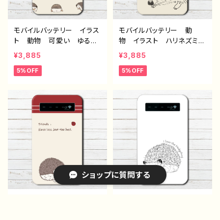
モバイルバッテリー イラス
モバイルバッテリー 動
ト 動物 可愛い ゆるか
物 イラスト ハリネズミ
わ かわいい おしゃれ
シンプル ゆるかわ おし
¥3,885
¥3,885
おすすめ 個性的 iPhon
ゃれ かわいい iPhone
5%OFF
5%OFF
e 軽量 小さい 女性
軽量 小さい 女性 男
男性 人気 イラストレー
性 おすすめ 個性的 人
ター クリエイター 絵
気 イラストレーター クリ
師 オリジナル デザイ
エイター 絵師 オリジナ
ン グッズ 充電器 タイ
ル デザイン グッズ 充
トル：ハリネズミいっぱい
電器 タイトル：ハリネズミ
（黄） モバイルバッテリ
モバイルバッテリー パター
ー 作：Hanami F-5
ン2 作：Hanami F-5
ショップに質問する
モバイルバッテリー イラス
モバイルバッテリー イラス
ト 動物 ハリネズミ シ
ト 動物 ハリネズミ ゆ