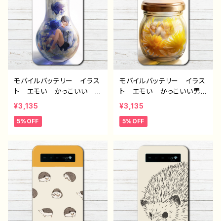
電器 タイトル：フェアリウ
電器 タイトル：フェアリウ
ム(紫) 作：アナ F-5
ム(橙) 作：アナ F-5
モバイルバッテリー イラス
モバイルバッテリー イラス
ト エモい かっこいい
ト エモい かっこいい男
男の子 ショタ イケメン
子 おしゃれ かわいい
¥3,135
¥3,135
おしゃれ かわいい 花
花柄 ハーバリウム おす
5%OFF
5%OFF
柄 ハーバリウム おすす
すめ iPhone 軽量 小
め iPhone 軽量 小さ
さい 女性 個性的 人
い 女性 個性的 人気
気 イラストレーター クリ
イラストレーター クリエイ
エイター 絵師 オリジナ
ター 絵師 オリジナル
ル デザイン グッズ 充
デザイン グッズ 充電
電器 タイトル：フェアリウ
器 タイトル：フェアリウム
ム(黄) 作：アナ F-5
(青) 作：アナ F-5