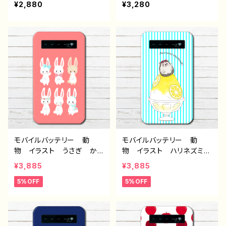
¥2,880
¥3,280
い おおかみ 狼 オオカ
海 クラゲ おすすめ 個
ミ iPhone 軽量 小さ
性的 iPhone 軽量 小
い 女性 男性 メンズ
さい 女性 男性 メン
おすすめ 個性的 人気
ズ 人気 イラストレータ
イラストレーター クリエイ
ー クリエイター 絵師
ター 絵師 オリジナル
オリジナル デザイン グッ
デザイン グッズ 充電
ズ 充電器 タイトル：jelly
器 タイトル：マチアワセ
fish 作：しゅり
（狼さん） 作：黒糖からす
モバイルバッテリー 動
モバイルバッテリー 動
物 イラスト うさぎ か
物 イラスト ハリネズミ
わいい おしゃれ ゆるか
可愛い かわいい おしゃ
¥3,885
¥3,885
わ iPhone 軽量 小さ
れ ゆるかわ iPhone
5%OFF
5%OFF
い 女性 個性的 人気
軽量 小さい 女性 男
イラストレーター クリエイ
性 おすすめ 個性的 人
ター 絵師 充電器 タイ
気 イラストレーター クリ
トル：うさぎいっぱい 作：H
エイター 絵師 充電器
anami F-5
タイトル：レモンハリネズ