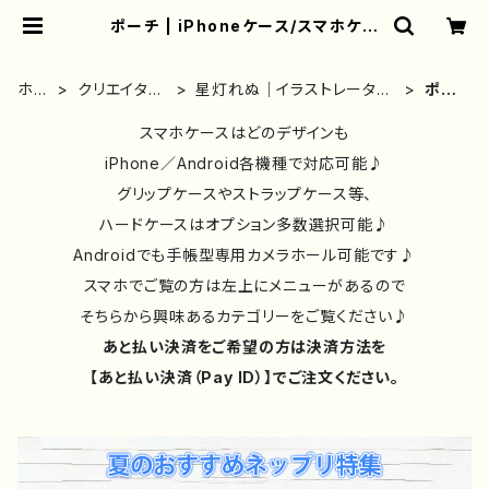
ポーチ | iPhoneケース/スマホケー
ス/Tシャツ/おしゃれ/イラストレータ
ー/グッズ/人気/後払い/通販｜雑貨屋
アリうさ
ホー
クリエイター
星灯れぬ｜イラストレーター
ポー
ム
別④
｜グッズ
チ
スマホケースはどのデザインも
iPhone／Android各機種で対応可能♪
グリップケースやストラップケース等、
ハードケースはオプション多数選択可能♪
Androidでも手帳型専用カメラホール可能です♪
スマホでご覧の方は左上にメニューがあるので
そちらから興味あるカテゴリーをご覧ください♪
あと払い決済をご希望の方は決済方法を
【あと払い決済（Pay ID）】でご注文ください。