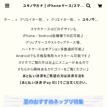
ユキノサカナ | iPhoneケース/スマホ
ケース/Tシャツ/おしゃれ/イラストレ
ーター/グッズ/人気/後払い/通販｜雑
貨屋アリうさ
ホー
クリエイター別
クリエイター別
ユキノサカ
ム
⑤
⑧
ナ
スマホケースはどのデザインも
iPhone／Android各機種で対応可能♪
グリップケースやストラップケース等、
ハードケースはオプション多数選択可能♪
Androidでも手帳型専用カメラホール可能です♪
スマホでご覧の方は左上にメニューがあるので
そちらから興味あるカテゴリーをご覧ください♪
あと払い決済をご希望の方は決済方法を
【あと払い決済（Pay ID）】でご注文ください。