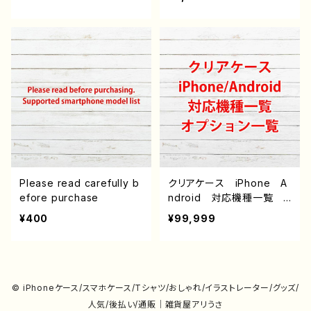
ndroid iPhone17/16/15/
モい クール JK 女子高
14/13/12/11 Galaxy Xp
校生 セーラー服 プリッ
eria GooglePixel AQ
ツスカート ロングヘア
UOS OPPO ワイモバイ
個性的 おすすめ iPhon
ル etc. 手帳型 全機種
e 軽量 小さい 女性
対応
男性 メンズ 人気 イラ
ストレーター クリエイタ
ー 絵師 オリジナル デ
ザイン グッズ 充電器
タイトル：scramble! 作：
ユキノサカナ
Please read carefully b
クリアケース iPhone A
efore purchase
ndroid 対応機種一覧
オプション説明（iPoneの
¥400
¥99,999
み）
© iPhoneケース/スマホケース/Tシャツ/おしゃれ/イラストレーター/グッズ/
人気/後払い/通販｜雑貨屋アリうさ