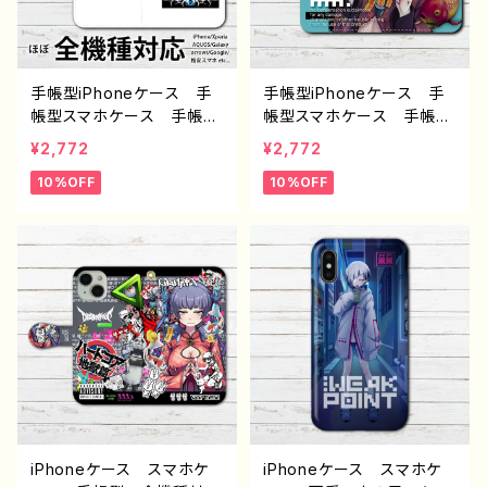
ズ タイトル：柴田ヰコpatt
作：柴田ヰコ G-6
ern13 作：柴田ヰコ G-6
手帳型iPhoneケース 手
手帳型iPhoneケース 手
帳型スマホケース 手帳
帳型スマホケース 手帳
型 全機種対応 可愛い女
型 全機種対応 可愛い女
¥2,772
¥2,772
の子 おしゃれ服 イラス
の子 おしゃれ服 イラス
10%OFF
10%OFF
ト くま 犬 金魚 エモ
ト チャイナ服 パンダ
い iPhone15/14/13/12/11
金魚 エモい 高校生 男
AQUOS Xperia Goo
子 iPhone17/16/15/14/1
glepixel Galaxy おす
3 AQUOS Xperia Go
すめ 個性的 Android
oglepixel Galaxy おす
アンドロイド ケース 人
すめ 個性的 Android
気 イラストレーター 絵
アンドロイド ケース 人
師 クリエイター オリジ
気 イラストレーター 絵
ナル デザイン グッズ タ
師 クリエイター オリジ
イトル：柴田ヰコpattern19
ナル デザイン グッズ タ
作：柴田ヰコ G-6
イトル：柴田ヰコpattern5
作：柴田ヰコ G-6
iPhoneケース スマホケ
iPhoneケース スマホケ