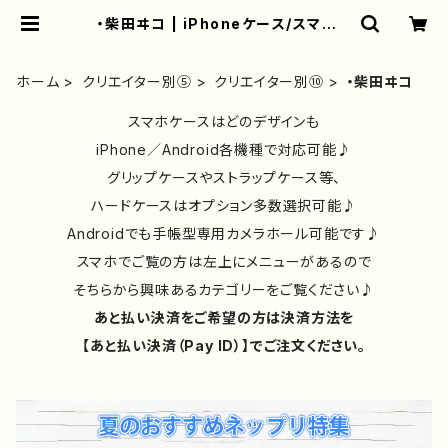
・柴田ヰコ | iPhoneケース/スマホケ
ース/Tシャツ/おしゃれ/イラストレー
ター/グッズ/人気/後払い/通販｜雑貨
屋アリうさ
ホーム
クリエイター別⑤
クリエイター別⑩
・柴田ヰコ
スマホケースはどのデザインも
iPhone／Android各機種で対応可能♪
グリップケースやストラップケース等、
ハードケースはオプション多数選択可能♪
Androidでも手帳型専用カメラホール可能です♪
スマホでご覧の方は左上にメニューがあるので
そちらから興味あるカテゴリーをご覧ください♪
あと払い決済をご希望の方は決済方法を
【あと払い決済（Pay ID）】でご注文ください。