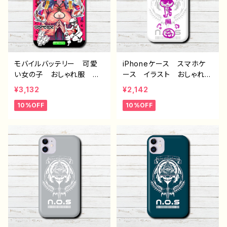
リエイター オリジナル デ
ザイン グッズ タイトル：
ザイン グッズ タイトル：
柴田ヰコpattern6 作：柴
柴田ヰコpattern8 作：柴
田ヰコ G-6
田ヰコ G-6
モバイルバッテリー 可愛
iPhoneケース スマホケ
い女の子 おしゃれ服 か
ース イラスト おしゃれ
っこいい女子 イラスト 病
シンプル メンズ 病みか
¥3,132
¥2,142
みかわいい メンヘラ ヤ
わいい 中二病 厨二病
10%OFF
10%OFF
ンデレ エモい チャイナ
iPhone15/14/13/12/11 A
服 パンダ 金魚 ロック
QUOS Xperia Google
系 クール おすすめ 個
pixel Galaxy おすす
性的 iPhone 軽量 小
め 個性的 Android ア
さい 女性 男性 メン
ンドロイド ケース 人
ズ JK 女子高校生 セ
気 イラストレーター 絵
ーラー服 銀髪 生足 ツ
師 クリエイター オリジ
インテール フード パー
ナル デザイン グッズ タ
カー 人気 イラストレー
イトル：柴田ヰコpattern14
ター クリエイター 絵
作：柴田ヰコ G-6
師 オリジナル デザイ
ン グッズ 充電器 タイ