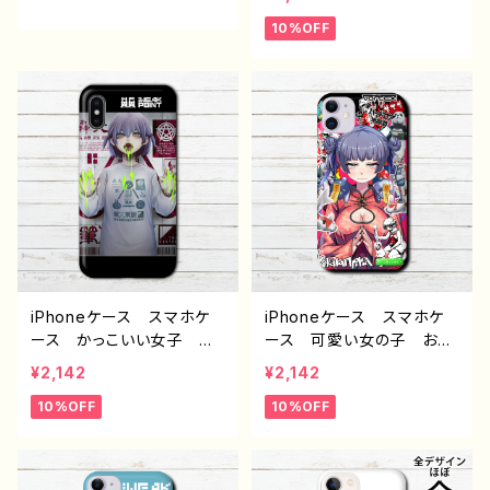
ndroid iPhone17/16/15/
い女子 クール おしゃ
10%OFF
14/13/12/11 Galaxy Xp
れ イラスト 病みかわい
eria GooglePixel AQ
い エモい iPhone15/14/
UOS OPPO ワイモバイ
13/12/11 AQUOS Xperi
ル etc. 手帳型 全機種
a Googlepixel Galaxy
対応
おすすめ 個性的 And
roid アンドロイド ケー
ス 人気 イラストレータ
ー 絵師 クリエイター
オリジナル デザイン グッ
ズ タイトル：WEAKPOINT
作：柴田ヰコ G-6
iPhoneケース スマホケ
iPhoneケース スマホケ
ース かっこいい女子 お
ース 可愛い女の子 おし
しゃれ イラスト 病みか
ゃれ服 かっこいい女子
¥2,142
¥2,142
わいい エモい 厨二病
イラスト 病みかわいい
10%OFF
10%OFF
クール iPhone15/14/13/1
メンヘラ ヤンデレ エモ
2/11 AQUOS Xperia
い チャイナ服 パンダ
Googlepixel おすすめ
金魚 ロック系 クール i
個性的 Android アンド
Phone13/12/11 AQUOS