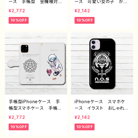
ース 手帳型 全機種対
ース 可愛い女の子 かっ
応 可愛い女の子 おしゃ
こいい女子 おしゃれ イ
¥2,772
¥2,142
れ服 かっこいい女子 イ
ラスト 病みかわいい エ
10%OFF
10%OFF
ラスト 病みかわいい メ
モい 厨二病 クール iP
ンヘラ ヤンデレ エモ
hone15/14/13/12/11 AQ
い チャイナ服 パンダ
UOS Xperia Googlep
金魚 高校生 男子 iPh
ixel Galaxy おすすめ
one17/16/15/14/13 AQU
個性的 Android アンド
OS Xperia Galaxy O
ロイド ケース 人気 イ
PPO Android アンドロ
ラストレーター 絵師 ク
イド ケース おすすめ
リエイター オリジナル デ
個性的 JK 女子高校
ザイン グッズ タイト
生 セーラー服 銀髪 ツ
ル： 作：柴田ヰコ G-6
インテール パーカー 人
気 イラストレーター 絵
師 クリエイター グッ
手帳型iPhoneケース 手
iPhoneケース スマホケ
ズ タイトル：柴田ヰコpatt
帳型スマホケース 手帳
ース イラスト おしゃれ
ern17 作：柴田ヰコ G-6
型 全機種対応 可愛い女
シンプル メンズ 病みか
¥2,772
¥2,142
の子 おしゃれ イラスト
わいい 中二病 厨二病
10%OFF
10%OFF
病みかわいい エモい iP
高校生 男子 iPhone17/
hone15/14/13/12/11 AQ
16/15/14/13 AQUOS X