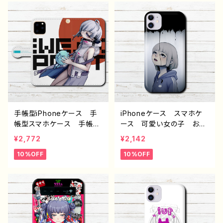
UOS Xperia Googlep
peria Googlepixel Ga
ixel Galaxy おすすめ
laxy おすすめ 個性的
個性的 Android アンド
Android アンドロイド
ロイド ケース 人気 イ
ケース 人気 イラストレ
ラストレーター 絵師 ク
ーター 絵師 クリエイタ
リエイター オリジナル デ
ー オリジナル デザイ
ザイン グッズ タイトル：
ン グッズ タイトル：柴田
柴田ヰコpattern4 作：柴
ヰコpattern10 作：柴田ヰ
田ヰコ G-6
コ G-6
手帳型iPhoneケース 手
iPhoneケース スマホケ
帳型スマホケース 手帳
ース 可愛い女の子 おし
型 全機種対応 可愛い女
ゃれ イラスト 病みかわ
¥2,772
¥2,142
の子 おしゃれ イラスト
いい エモい メンヘラ i
10%OFF
10%OFF
病みかわいい エモい iP
Phone15/14/13/12/11 AQ
hone15/14/13/12/11 AQ
UOS Xperia Googlep
UOS Xperia Googlep
ixel Galaxy おすすめ
ixel Galaxy おすすめ
個性的 Android アンド
個性的 Android アンド
ロイド ケース 人気 イ
ロイド ケース 人気 イ
ラストレーター 絵師 ク
ラストレーター 絵師 ク
リエイター オリジナル デ