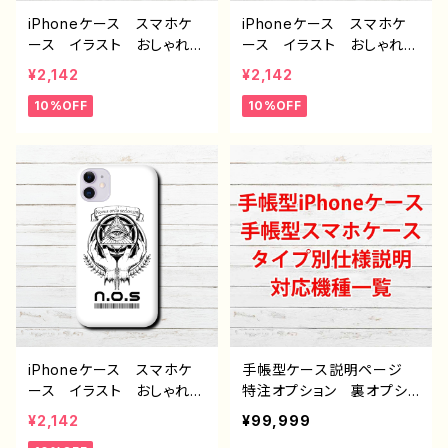
トル：柴田ヰコpattern16
iPhoneケース スマホケ
iPhoneケース スマホケ
作：柴田ヰコ G-6
ース イラスト おしゃれ
ース イラスト おしゃれ
シンプル メンズ 病みか
シンプル メンズ 病みか
¥2,142
¥2,142
わいい 中二病 厨二病
わいい 中二病 厨二病
10%OFF
10%OFF
iPhone15/14/13/12/11 A
iPhone15/14/13/12/11 A
QUOS Xperia Google
QUOS Xperia Google
pixel Galaxy おすす
pixel Galaxy おすす
め 個性的 Android ア
め 個性的 Android ア
ンドロイド ケース 人
ンドロイド ケース 人
気 イラストレーター 絵
気 イラストレーター 絵
師 クリエイター オリジ
師 クリエイター オリジ
ナル デザイン グッズ タ
ナル デザイン グッズ タ
イトル：柴田ヰコpattern12
イトル：柴田ヰコpattern11
作：柴田ヰコ G-6
作：柴田ヰコ G-6
iPhoneケース スマホケ
手帳型ケース説明ページ
ース イラスト おしゃれ
特注オプション 裏オプショ
シンプル メンズ 病みか
ン 雑貨屋アリスの白うさ
¥2,142
¥99,999
わいい 中二病 厨二病
ぎ