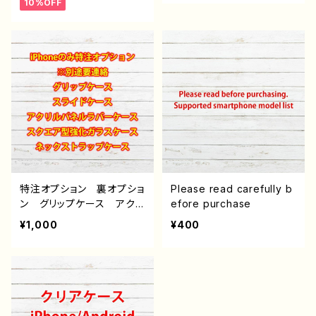
10%OFF
iPhone15/14/13/12/11 A
QUOS Xperia Google
pixel Galaxy おすす
め 個性的 Android ア
ンドロイド ケース 人
気 イラストレーター 絵
師 クリエイター オリジ
ナル デザイン グッズ タ
イトル：柴田ヰコpattern9
作：柴田ヰコ G-6
特注オプション 裏オプショ
Please read carefully b
ン グリップケース アクリ
efore purchase
ルパネルラバーケース ス
¥1,000
¥400
クエア型強化ガラスケー
ス ストラップケース 雑
貨屋アリスの白うさぎ