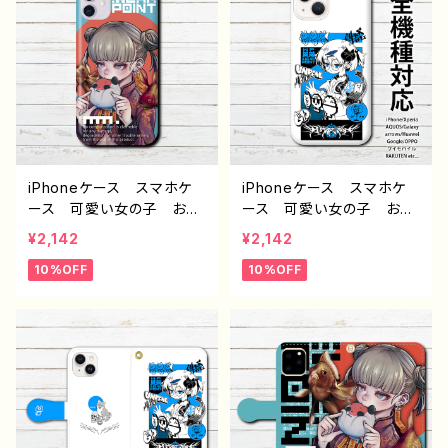
ロイド ケース 人気 イ
Xperia Galaxy OPP
ラストレーター 絵師 ク
O BASIO Android ア
リエイター オリジナル デ
ンドロイド ケース おすす
ザイン グッズ タイトル：
め 個性的 JK 女子高
無題 作：柴田ヰコ G-6
校生 セーラー服 銀髪
生足 ツインテール フー
ド パーカー 人気 イラ
ストレーター 絵師 クリ
エイター グッズ タイト
iPhoneケース スマホケ
iPhoneケース スマホケ
ル：柴田ヰコpattern15
ース 可愛い女の子 おし
ース 可愛い女の子 おし
作：柴田ヰコ G-6
ゃれ服 イラスト 病みか
ゃれ服 イラスト くま
¥2,142
¥2,142
わいい エモい チャイナ
鯉 エモい 高校生 男
10%OFF
10%OFF
服 パンダ 金魚 高校
子 iPhone17/16/15/14/1
生 男子 iPhone17/16/1
3 AQUOS Xperia Go
5/14/13 AQUOS Xperi
oglepixel Galaxy おす
a Googlepixel Galaxy
すめ 個性的 Android
おすすめ 個性的 And
アンドロイド ケース 人
roid アンドロイド ケー
気 イラストレーター 絵
ス 人気 イラストレータ
師 クリエイター オリジ
ー 絵師 クリエイター
ナル デザイン グッズ タ
オリジナル デザイン グッ
イトル：柴田ヰコpattern18