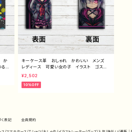
 か
キーケース革 おしゃれ かわいい メンズ
ゆる
レディース 可愛い女の子 イラスト ゴスパ
すすめ
ン パンク ロック 病みかわ 個性的 おす
¥2,502
絵
すめ 人気 イラストレーター クリエイタ
10%OFF
トル：
ー 絵師 オリジナル デザイン グッズ タ
イトル：【月蝕ざっか店】＜dolls＞見ツメル
作：白夜ゆう G-6
づく表記
会員規約
eケース/スマホケース/Tシャツ/おしゃれ/イラストレーター/グッズ/人気/後払い/通販