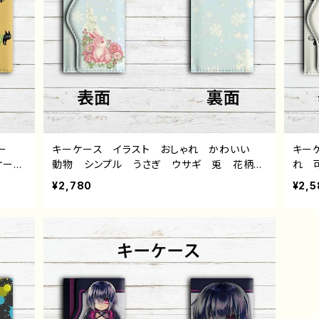
ー
キーケース イラスト おしゃれ かわいい
キー
ケース
動物 シンプル うさぎ ウサギ 兎 花柄
れ 
リエイ
綺麗 かわいい 個性的 おすすめ 人気
ー 
¥2,780
¥2,5
嘉村ギ
イラストレーター クリエイター 絵師 オリジ
村ギ
ナル デザイン グッズ タイトル：COLORS：
Snow Rabbit 作：水無月りい