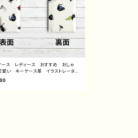
ケース レディース おすすめ おしゃ
可愛い キーケース革 イラストレータ
絵師 タイトル：くろねこ日和（白） 作：嘉
80
ミ