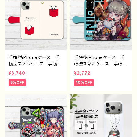
Xperia Galaxy OPP
おすすめ 個性的 And
O BASIO Android ア
roid アンドロイド ケー
ンドロイド ケース おすす
ス 人気 イラストレータ
め 個性的 JK 女子高
ー 絵師 クリエイター
校生 セーラー服 銀髪
オリジナル デザイン グッ
生足 ツインテール フー
ズ タイトル：柴田ヰコpatt
ド パーカー 人気 イラ
ern13 作：柴田ヰコ G-6
ストレーター 絵師 クリ
エイター グッズ タイト
手帳型iPhoneケース 手
手帳型iPhoneケース 手
ル：柴田ヰコpattern15
帳型スマホケース 手帳
帳型スマホケース 手帳
作：柴田ヰコ G-6
型 全機種対応 おしゃ
型 全機種対応 可愛い女
¥3,740
¥2,772
れ かわいい 動物 イラ
の子 おしゃれ服 イラス
5%OFF
10%OFF
スト シンプル パンダ
ト チャイナ服 パンダ
ゆるかわ iPhone15/14/1
金魚 エモい 高校生 男
3/12/11 AQUOS Xperi
子 iPhone17/16/15/14/1
a Googlepixel Galaxy
3 AQUOS Xperia Go
Android 人気 オリジ
oglepixel Galaxy おす
ナル デザイン グッズ
すめ 個性的 Android
個性的 おすすめ クリエ
アンドロイド ケース 人
イター イラストレーター
気 イラストレーター 絵
絵師 タイトル：ポケットパ
師 クリエイター オリジ