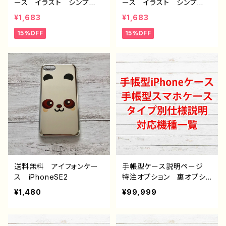
ース イラスト シンプ
ース イラスト シンプ
ern17 作：柴田ヰコ G-6
ル 安い おしゃれ ゆる
ル 安い おしゃれ ゆる
¥1,683
¥1,683
かわ 可愛い 動物 白
かわ 可愛い 動物 白
15%OFF
15%OFF
メンズ レディース 女
メンズ レディース 女
子 おもしろスマホケー
子 おもしろスマホケー
ス 面白いiPhoneケー
ス 面白いiPhoneケー
ス ユニーク 個性的 お
ス ユニーク 個性的 お
すすめ iPhone15/14/13/1
すすめ iPhone15/14/13/1
2/11 AQUOS sense 4 5
2/11 AQUOS sense 4 5
6 Xperia Googlepixel
6 Xperia Googlepixel
Galaxy Android ア
Galaxy Android ア
ンドロイド ケース ノンブ
ンドロイド ケース ノンブ
ランド 人気 イラストレー
ランド 人気 イラストレー
ター クリエイター 絵
ター クリエイター 絵
師 オリジナル デザイ
師 オリジナル デザイ
ン グッズ タイトル：チャ
ン グッズ タイトル：パン
送料無料 アイフォンケー
手帳型ケース説明ページ
イナパンダくん J1-9
ダくんのお昼寝 J1-9
ス iPhoneSE2
特注オプション 裏オプショ
ン 雑貨屋アリスの白うさ
¥1,480
¥99,999
ぎ