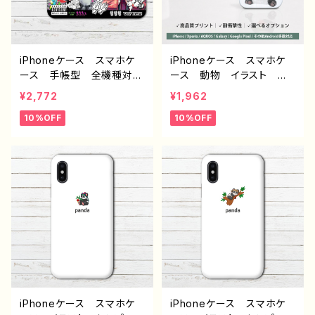
ンダ 作：Hanami F-5
ナル デザイン グッズ タ
イトル：柴田ヰコpattern5
作：柴田ヰコ G-6
iPhoneケース スマホケ
iPhoneケース スマホケ
ース 手帳型 全機種対
ース 動物 イラスト ゆ
応 可愛い女の子 おしゃ
るかわ 可愛い かわい
¥2,772
¥1,962
れ服 かっこいい女子 イ
い おもしろスマホケー
10%OFF
10%OFF
ラスト 病みかわいい メ
ス 面白いiPhoneケー
ンヘラ ヤンデレ エモ
ス ユニーク ゆるい ネ
い チャイナ服 パンダ
タ系 iPhone15/14/13/12/
金魚 高校生 男子 iPh
11 AQUOS Xperia G
one17/16/15/14/13 AQU
ooglepixel iPhone5/6/
OS Xperia Galaxy O
6s/7/8 人気 イラストレ
PPO Android アンドロ
ーター クリエイター 絵
イド ケース おすすめ
師 個性的 おすすめ A
個性的 JK 女子高校
ndroid アンドロイド ケ
生 セーラー服 銀髪 ツ
ース オリジナル デザイ
インテール パーカー 人
ン グッズ 悪いことを言う
気 イラストレーター 絵
パンダ タイトル：ラーメン
師 クリエイター グッ
について悪いこと言うパン
iPhoneケース スマホケ
iPhoneケース スマホケ
ズ タイトル：柴田ヰコpatt
ダ 作：こさつね G-6