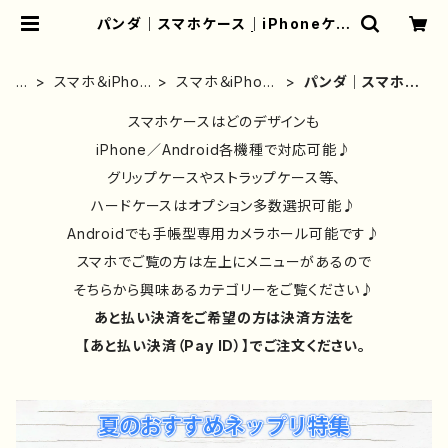
パンダ｜スマホケース｜iPhoneケー
ス｜イラスト｜グッズ | iPhoneケー
ス/スマホケース/Tシャツ/おしゃれ/イ
ラストレーター/グッズ/人気/後払い/
ホ
スマホ＆iPhon
スマホ＆iPhone
パンダ｜スマホケ
通販｜雑貨屋アリうさ
ー
eケース｜イラ
ケース｜花柄/
ース｜iPhoneケ
ム
ストレーター/
スマホケースはどのデザインも
動物｜イラスト
ース｜イラスト｜
絵師作品別
｜かわいい
グッズ
iPhone／Android各機種で対応可能♪
グリップケースやストラップケース等、
ハードケースはオプション多数選択可能♪
Androidでも手帳型専用カメラホール可能です♪
スマホでご覧の方は左上にメニューがあるので
そちらから興味あるカテゴリーをご覧ください♪
あと払い決済をご希望の方は決済方法を
【あと払い決済（Pay ID）】でご注文ください。