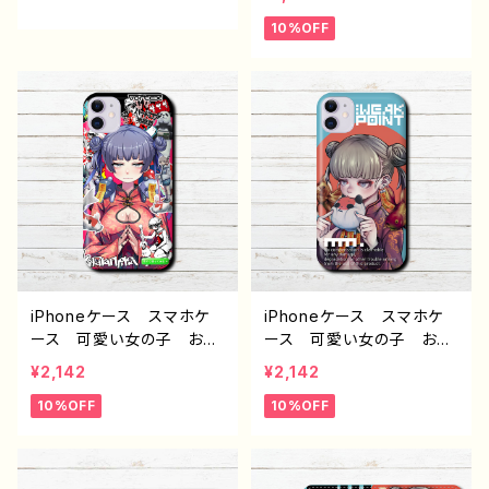
ndroid iPhone17/16/15/
スマホケース 面白いiPho
10%OFF
14/13/12/11 Galaxy Xp
neケース ユニーク ネタ
eria GooglePixel AQ
系 ゆるい iPhone5/6/6
UOS OPPO ワイモバイ
s/7/8/XS/11/12/13 AQU
ル etc. 手帳型 全機種
OS Xperia Googlepix
対応
el 人気 イラストレータ
ー クリエイター 絵師
個性的 Android アンド
ロイド 携帯 ハード ケ
ース グッズ スマホカバ
ー アイフォンケース 悪
いことを言うパンダ タイト
ル：ラーメンについて悪いこ
と言うパンダ 子パンダ付
iPhoneケース スマホケ
iPhoneケース スマホケ
き 作：こさつね G-6
ース 可愛い女の子 おし
ース 可愛い女の子 おし
ゃれ服 かっこいい女子
ゃれ服 イラスト 病みか
¥2,142
¥2,142
イラスト 病みかわいい
わいい エモい チャイナ
10%OFF
10%OFF
メンヘラ ヤンデレ エモ
服 パンダ 金魚 高校
い チャイナ服 パンダ
生 男子 iPhone17/16/1
金魚 ロック系 クール i
5/14/13 AQUOS Xperi
Phone13/12/11 AQUOS
a Googlepixel Galaxy