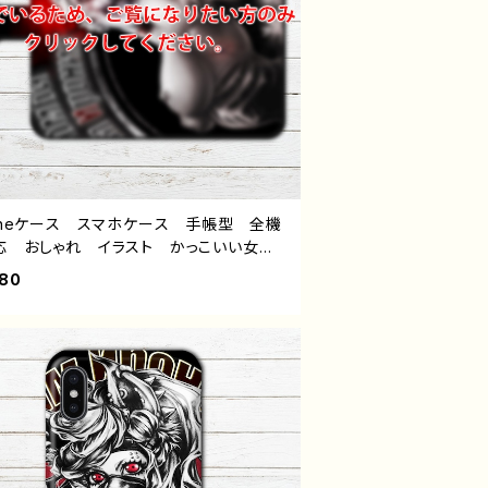
honeケース スマホケース 手帳型 全機
応 おしゃれ イラスト かっこいい女
ホラー ロック セクシー クール メン
880
病み メンヘラ ヤンデレ 高校生 男
hone17/16/15/14/13 AQUOS Xper
Googlepixel Android アンドロイド
ス 個性的 おすすめ ロング ピアス
 ゾンビ 人気 イラストレーター クリ
ター 絵師 オリジナル デザイン グッ
イトル：エフゲニー 作：NANAICHI（ナナ