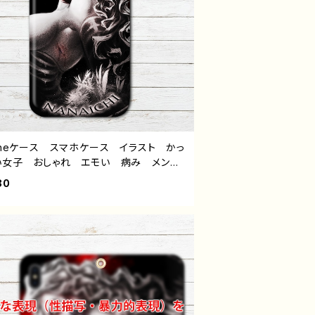
honeケース スマホケース イラスト かっ
い女子 おしゃれ エモい 病み メンヘ
ヤンデレ ロック クール セクシー iP
80
15/14/13/12/11 AQUOS Xperia Go
epixel Android アンドロイド ケー
個性的 おすすめ ピアス 白髪 ゾン
人気 イラストレーター クリエイター
 オリジナル デザイン グッズ タイト
フゲニー 作：NANAICHI（ナナイチ）