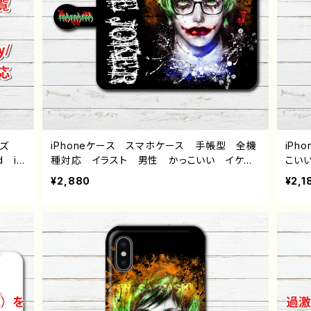
イズ
iPhoneケース スマホケース 手帳型 全機
iP
d iP
種対応 イラスト 男性 かっこいい イケメ
こい
peri
ン クール エモい ロック 病み メンヘ
ラ 
¥2,880
¥2,1
ワイモ
ラ ヤンデレ ホラー 高校生 男子 iPhon
hone
e17/16/15/14/13 AQUOS Xperia Googl
ogl
epixel Android アンドロイド ケース 個
ス 
性的 おすすめ メンズ メガネ 人気 イラ
ビ 
ストレーター クリエイター 絵師 オリジナ
絵師
ル デザイン グッズ タイトル：インテリジョ
ル：エ
ーカー 作：NANAICHI（ナナイチ）