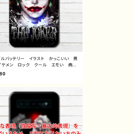
イルバッテリー イラスト かっこいい 男
イケメン ロック クール エモい 病
メンヘラ ヤンデレ 個性的 おすすめ i
80
one 軽量 小さい 女性 男性 メン
メガネ 人気 イラストレーター クリエ
ー 絵師 オリジナル デザイン グッ
充電器 タイトル：インテリジョーカー
ANAICHI（ナナイチ）