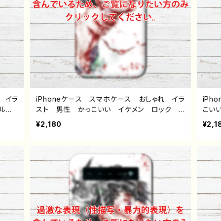
 イラ
iPhoneケース スマホケース おしゃれ イラ
iP
ール
スト 男性 かっこいい イケメン ロック
こい
デレ
クール ホラー 病み メンヘラ ヤンデレ i
シー 
¥2,180
¥2,1
/14/
Phone15/14/13/12/11 AQUOS Xperia G
AQU
Andr
ooglepixel Android アンドロイド ケー
pix
すす
ス 個性的 おすすめ メンズ 黒髪 タバ
性的
ストレ
コ 人気 イラストレーター クリエイター
リエ
ル デ
絵師 オリジナル デザイン グッズ タイト
ッズ 
カー
ル：本気の自傷 作：NANAICHI（ナナイチ）
AIC