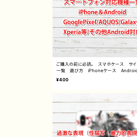
ご購入の前に必読。 スマホケース サ
一覧 選び方 iPhoneケース Androi
hone17/16/15/14/13/12/11 Galaxy X
¥400
a GooglePixel AQUOS OPPO 
バイル etc. 手帳型 全機種対応