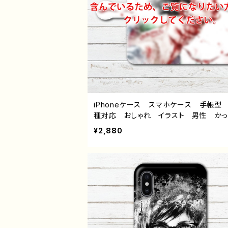
iPhoneケース スマホケース 手帳型
種対応 おしゃれ イラスト 男性 かっ
い イケメン クール ロック ホラー
¥2,880
み メンヘラ ヤンデレ iPhone15/14/13
11 AQUOS Xperia Googlepixel 
xy Android アンドロイド ケース 
的 おすすめ メンズ 黒髪 タバコ
イラストレーター クリエイター 絵師 
ナル デザイン グッズ タイトル：本気
傷 作：NANAICHI（ナナイチ）