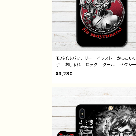
モバイルバッテリー イラスト かっこい
子 おしゃれ ロック クール セクシ
性的 おすすめ iPhone 軽量 小さ
¥3,280
性 男性 メンズ ポニーテール 人気
ストレーター クリエイター 絵師 オリ
ル デザイン グッズ 充電器 タイトル
マスク猫 ver.2 作：NANAICHI（ナナイ