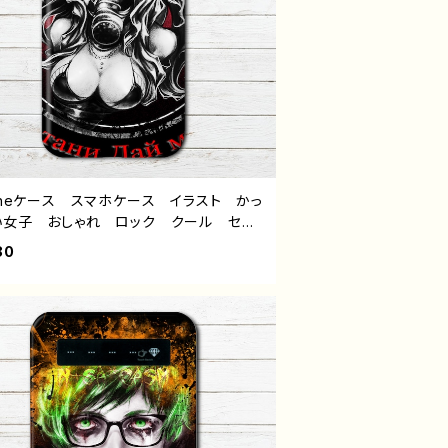
honeケース スマホケース イラスト かっ
い女子 おしゃれ ロック クール セク
高校生 男子 iPhone17/16/15/14/13
80
OS sense 8 9 10 Xperia Google
el Android アンドロイド ケース 個
 おすすめ 人気 イラストレーター ク
イター 絵師 オリジナル デザイン グ
タイトル：ガスマスク猫 ver.1 作：NAN
HI（ナナイチ）