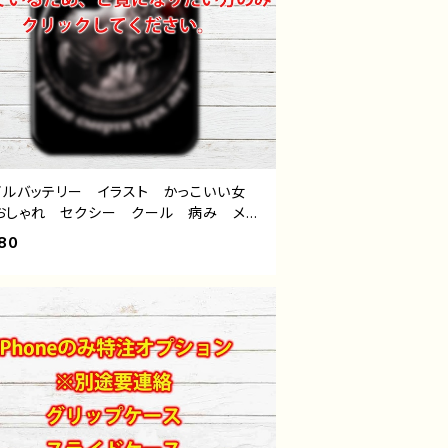
イルバッテリー イラスト かっこいい女
おしゃれ セクシー クール 病み メン
 ヤンデレ 個性的 おすすめ iPhone
80
 小さい 女性 男性 メンズ ピア
白髪 ゾンビ 人気 イラストレーター
エイター 絵師 オリジナル デザイン
ズ 充電器 タイトル：エフゲニー 作：NA
CHI（ナナイチ）