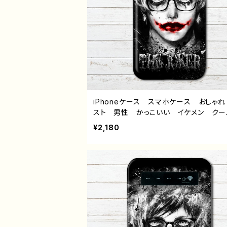
iPhoneケース スマホケース おしゃれ
スト 男性 かっこいい イケメン ク
エモい ロック 病み メンヘラ ヤン
¥2,180
ホラー 高校生 男子 iPhone17/16/15
13 AQUOS Xperia Googlepixel 
oid アンドロイド ケース 個性的 お
め メンズ メガネ 白髪 人気 イラ
ーター クリエイター 絵師 オリジナ
ザイン グッズ タイトル：インテリジョー
（赤黒） 作：NANAICHI（ナナイチ）