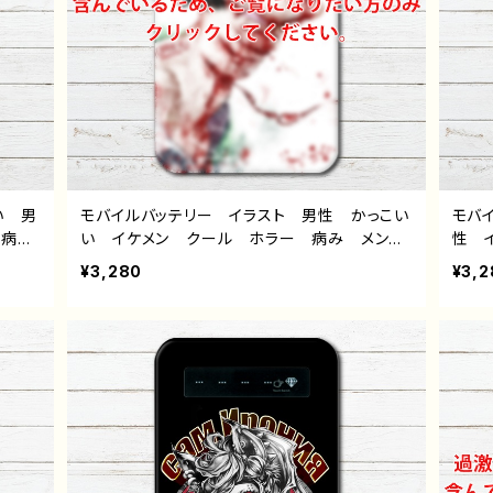
い 男
モバイルバッテリー イラスト 男性 かっこい
モバ
 病
い イケメン クール ホラー 病み メンヘ
性 
め i
ラ ヤンデレ 個性的 おすすめ iPhone
み 
¥3,280
¥3,2
ン
軽量 小さい 黒髪 タバコ 人気 イラスト
Ph
トレー
レーター クリエイター 絵師 オリジナル
ズ 
 デザ
デザイン グッズ 充電器 タイトル：本気の自
イタ
ジョ
傷 作：NANAICHI（ナナイチ）
ズ 
）
作：N