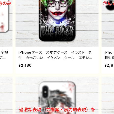
 全機
iPhoneケース スマホケース イラスト 男
iP
こい
性 かっこいい イケメン クール エモい
種対
 病
ロック 病み メンヘラ ヤンデレ ホラー
子 
¥2,180
¥2,
/12/
高校生 男子 iPhone17/16/15/14/13 AQU
ズ 
Gala
OS Xperia Googlepixel Android ア
子 iP
個性
ンドロイド ケース 個性的 おすすめ メン
ia 
 人気
ズ メガネ 人気 イラストレーター クリエ
ケー
オリジ
イター 絵師 オリジナル デザイン グッ
白髪
の自
ズ タイトル：インテリジョーカー（カラー）
エイ
作：NANAICHI（ナナイチ）
ズ タ
イチ）