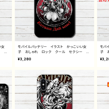
い女
モバイルバッテリー イラスト かっこいい女
モバ
ー 個
子 おしゃれ ロック クール セクシー 個
子 
い 女
性的 おすすめ iPhone 軽量 小さい 女
ヘラ
¥3,280
¥3,2
 イラ
性 男性 メンズ ポニーテール 人気 イラ
軽量
ジナ
ストレーター クリエイター 絵師 オリジナ
ス 
：ガス
ル デザイン グッズ 充電器 タイトル：ガス
クリ
チ）
マスク猫 ver.1 作：NANAICHI（ナナイチ）
グッ
NAI