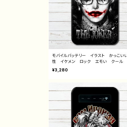
モバイルバッテリー イラスト かっこい
性 イケメン ロック エモい クール
み メンヘラ ヤンデレ 個性的 おすす
¥3,280
Phone 軽量 小さい 女性 男性 メ
ズ メガネ 白髪 銀髪 人気 イラス
ター クリエイター 絵師 オリジナル
イン グッズ 充電器 タイトル：インテリ
ーカー（赤黒） 作：NANAICHI（ナナイチ