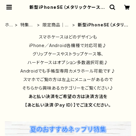
新型iPhoneSE（メタリックケース） |
iPhoneケース/スマホケース/Tシャ
ツ/おしゃれ/イラストレーター/グッ
ズ/人気/後払い/通販｜雑貨屋アリう
ホ
特集ペ
限定商品｜送
新型iPhoneSE（メタリッ
さ
ー
ージ
料無料
クケース）
ム
スマホケースはどのデザインも
iPhone／Android各機種で対応可能♪
グリップケースやストラップケース等、
ハードケースはオプション多数選択可能♪
Androidでも手帳型専用カメラホール可能です♪
スマホでご覧の方は左上にメニューがあるので
そちらから興味あるカテゴリーをご覧ください♪
あと払い決済をご希望の方は決済方法を
【あと払い決済（Pay ID）】でご注文ください。