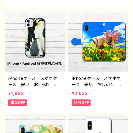
ndroid iPhone17/16/15/
い iPhone12 Pro Max
14/13/12/11 Galaxy Xp
Xperia Googlepixel
eria GooglePixel AQ
ケース イラストレータ
UOS OPPO ワイモバイ
ー 絵師 タイトル：かわせ
ル etc. 手帳型 全機種
み 作：嘉村ギミ
対応
iPhoneケース スマホケ
iPhoneケース スマホケ
ース 安い おしゃれ か
ース 安い おしゃれ 花
わいい 可愛い 動物 メ
柄 動物 鳥 かっこい
¥1,683
¥2,533
ンズ レディース 女子
い かわいい 可愛い レ
15%OFF
15%OFF
おもしろスマホケース 面
ディース 女子 個性的
白いiPhoneケース ユニ
おすすめ 人気 クリエイ
ーク 個性的 おすすめ
ター iPhone15/14/13/12/
人気 クリエイター iPho
11 AQUOS sense 4 5 6
ne15/14/13/12/11 AQUO
Xperia Googlepixel