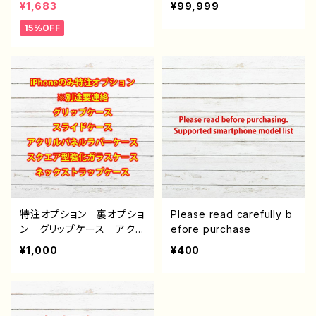
¥1,683
¥99,999
かわ 可愛い 動物 白
ぎ
15%OFF
メンズ レディース 女
子 おもしろスマホケー
ス 面白いiPhoneケー
ス ユニーク 個性的 お
すすめ 人気 クリエイタ
ー iPhone15/14/13/12/11
AQUOS sense 4 5 6
Xperia Googlepixel
Galaxy Android アンド
ロイド ケース ノンブラン
ド オリジナル デザイン
グッズ タイトル：ひよこちゃ
んのねんね J1-9
特注オプション 裏オプショ
Please read carefully b
ン グリップケース アクリ
efore purchase
ルパネルラバーケース ス
¥1,000
¥400
クエア型強化ガラスケー
ス ストラップケース 雑
貨屋アリスの白うさぎ