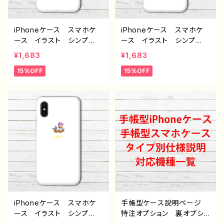
レーター クリエイター
絵師 オリジナル デザイ
ン グッズ タイトル：ダチ
iPhoneケース スマホケ
iPhoneケース スマホケ
ョウくんはパイロット J1-9
ース イラスト シンプ
ース イラスト シンプ
ル 安い おしゃれ ゆる
ル 安い おしゃれ ゆる
¥1,683
¥1,683
かわ 可愛い 動物 白
かわ 可愛い 動物 白
15%OFF
15%OFF
メンズ レディース 女
メンズ レディース 女
子 おもしろスマホケー
子 おもしろスマホケー
ス 面白いiPhoneケー
ス 面白いiPhoneケー
ス ユニーク 個性的 お
ス ユニーク 個性的 お
すすめ 人気 クリエイタ
すすめ 人気 クリエイタ
ー iPhone15/14/13/12/11
ー iPhone15/14/13/12/11
AQUOS sense 4 5 6
AQUOS sense 4 5 6
Xperia Googlepixel
Xperia Googlepixel
Galaxy Android アンド
Galaxy Android アンド
ロイド ケース ノンブラン
ロイド ケース ノンブラン
ド オリジナル デザイン
ド オリジナル デザイン
グッズ タイトル：フクロウ
グッズ タイトル：フクロウ
君 その２ J1-9
君 その１ J1-9
iPhoneケース スマホケ
手帳型ケース説明ページ
ース イラスト シンプ
特注オプション 裏オプショ
ル 安い おしゃれ ゆる
ン 雑貨屋アリスの白うさ