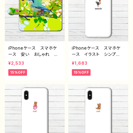
S sense 4 5 6 Xperia
Galaxy Android ア
Googlepixel Galaxy
ンドロイド ケース ノンブ
Android アンドロイ
ランド オリジナル デザイ
ド ケース ノンブランド
ン グッズ タイトル：喜び
オリジナル デザイン グッ
の春 J1-9
ズ タイトル：ペンギンのヨ
チヨチ歩き J1-9
iPhoneケース スマホケ
iPhoneケース スマホケ
ース 安い おしゃれ 花
ース イラスト シンプ
柄 動物 鳥 かっこい
ル 安い おしゃれ ゆる
¥2,533
¥1,683
い かわいい 可愛い レ
かわ 可愛い 動物 駝
15%OFF
15%OFF
ディース 女子 個性的
鳥 白 メンズ レディー
おすすめ 人気 クリエイ
ス 女子 おもしろスマホ
ター iPhone15/14/13/12/
ケース 面白いiPhoneケ
11 AQUOS sense 4 5 6
ース ユニーク 個性的
Xperia Googlepixel
おすすめ iPhone15/14/1
Galaxy Android ア
3/12/11 AQUOS sense
ンドロイド ケース ノンブ
4 5 6 Xperia Google
ランド オリジナル デザイ
pixel Galaxy Android
ン グッズ タイトル：止ま
アンドロイド ケース ノ
り木 J1-9
ンブランド 人気 イラスト