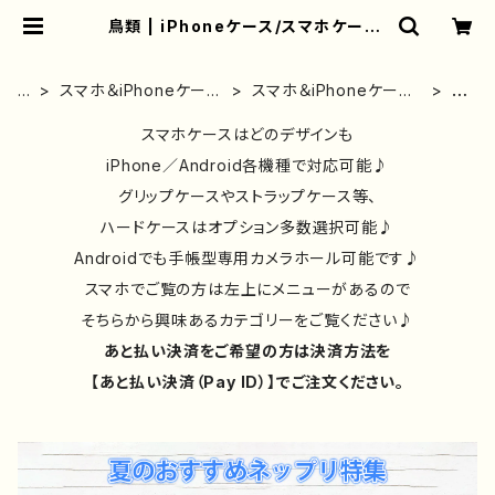
鳥類 | iPhoneケース/スマホケース/
Tシャツ/おしゃれ/イラストレーター/
グッズ/人気/後払い/通販｜雑貨屋ア
リうさ
ホ
スマホ＆iPhoneケース
スマホ＆iPhoneケース
鳥
ー
｜イラストレーター/絵
｜花柄/動物｜イラスト
類
ム
師作品別
スマホケースはどのデザインも
｜かわいい
iPhone／Android各機種で対応可能♪
グリップケースやストラップケース等、
ハードケースはオプション多数選択可能♪
Androidでも手帳型専用カメラホール可能です♪
スマホでご覧の方は左上にメニューがあるので
そちらから興味あるカテゴリーをご覧ください♪
あと払い決済をご希望の方は決済方法を
【あと払い決済（Pay ID）】でご注文ください。