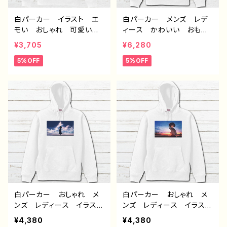
白パーカー イラスト エ
白パーカー メンズ レデ
モい おしゃれ 可愛い女
ィース かわいい おもし
の子 メンズ レディー
ろパーカー ハリネズミ
¥3,705
¥6,280
ス おすすめ 個性的 人
動物 イラスト ゆるか
5%OFF
5%OFF
気 イラストレーター クリ
わ おしゃれ おすすめ
エイター 絵師 オリジナ
個性的 人気 イラストレ
ル デザイン グッズ 片
ーター クリエイター 絵
面印刷 タイトル： フェアリ
師 オリジナル デザイ
ウム(橙) 作：アナ F-5
ン グッズ 片面印刷 タ
イトル：ハリネズミスウェット
プルオーバーパーカー
作：Hanami F-5
白パーカー おしゃれ メ
白パーカー おしゃれ メ
ンズ レディース イラス
ンズ レディース イラス
ト エモい 可愛い女の
ト エモい 可愛い女の
¥4,380
¥4,380
子 かわいい おしゃれ
子 かわいい おしゃれ