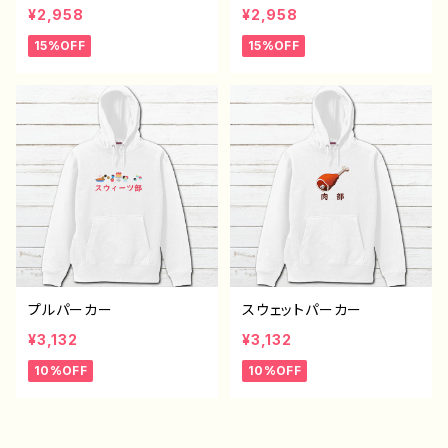
い ゆるかわ おもしろパ
パーカー おすすめ 個性
¥2,958
¥2,958
ーカー おすすめ 個性
的 面白い ユニーク 人
15%OFF
15%OFF
的 面白い ユニーク 人
気 イラストレーター 絵
気 イラストレーター 絵
師 クリエイター オリジ
師 クリエイター オリジ
ナル デザイン グッズ
ナル デザイン グッズ
片面印刷 ノンブランド タ
片面印刷 タイトル：デザイ
イトル：デザインパーカー
ンパーカー №654 J1-9
№653 J1-9
プルパーカー
スウェットパーカー
¥3,132
¥3,132
10%OFF
10%OFF