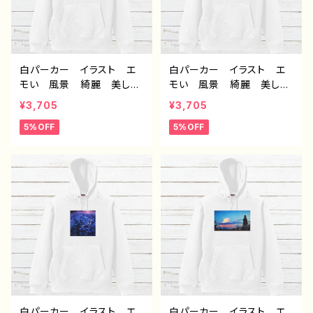
白パーカー イラスト エ
白パーカー イラスト エ
モい 風景 綺麗 美し
モい 風景 綺麗 美し
い 景色 おしゃれ 可愛
い 景色 おしゃれ 可愛
¥3,705
¥3,705
い女の子 メンズ レディ
い女の子 メンズ レディ
5%OFF
5%OFF
ース おすすめ 個性的
ース おすすめ 個性的
人気 イラストレーター
人気 イラストレーター
クリエイター 絵師 オリ
クリエイター 絵師 オリ
ジナル デザイン グッ
ジナル デザイン グッ
ズ 片面印刷 タイトル：
ズ 片面印刷 タイトル：斑
星々の帰る場所 作：ア
雪 作：アナ F-5
ナ F-5
白パーカー イラスト エ
白パーカー イラスト エ