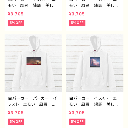
モい 風景 綺麗 美し
モい 風景 綺麗 美し
い 景色 おしゃれ 可愛
い 景色 可愛い女の子
¥3,705
¥3,705
い女の子 メンズ レディ
おしゃれ後ろ姿 メンズ レ
5%OFF
5%OFF
ース おすすめ 個性的
ディース おすすめ 個性
人気 イラストレーター
的 人気 イラストレータ
クリエイター 絵師 オリ
ー クリエイター 絵師
ジナル デザイン グッ
オリジナル デザイン グッ
ズ 片面印刷 タイトル：氷
ズ 片面印刷タイトル：夜明
の記憶 作：アナ F-5
けは告げる 作：アナ F-5
白パーカー パーカー イ
白パーカー イラスト エ
ラスト エモい 風景 綺
モい 風景 綺麗 美し
麗 美しい 景色 おしゃ
い 景色 おしゃれ 可愛
¥3,705
¥3,705
れ 可愛い女の子 メン
い女の子 メンズ レディ
5%OFF
5%OFF
ズ レディース おすす
ース おすすめ 個性的