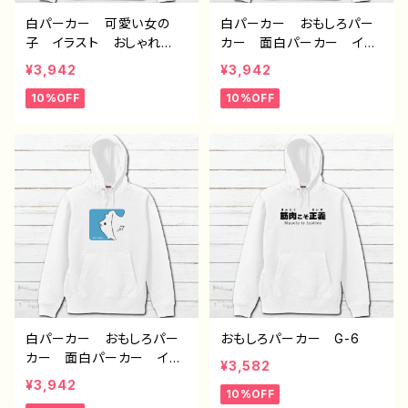
白パーカー 可愛い女の
白パーカー おもしろパー
子 イラスト おしゃれ
カー 面白パーカー イラ
服 ゴスロリ クラロリ
スト ゆるかわ 可愛い
¥3,942
¥3,942
ファンタジー 個性的 お
モンスター クリーチャ
10%OFF
10%OFF
すすめ 人気 イラストレ
ー シンプル 個性的 お
ーター クリエイター 絵
すすめ 人気 イラストレ
師 オリジナル デザイ
ーター クリエイター 絵
ン グッズ 片面印刷 タ
師 オリジナル デザイ
イトル：【月蝕ざっか店】レテ
ン グッズ 片面印刷 タ
ィーツィア（紅） 作：白夜ゆ
イトル：【月蝕ざっか店／Dai
う G-6
liMoon】名状しがたいなに
か 作：白夜ゆう G-6
白パーカー おもしろパー
おもしろパーカー G-6
カー 面白パーカー イラ
¥3,582
スト ゆるかわ 動物 可
¥3,942
10%OFF
愛い 魚 モンスター ク