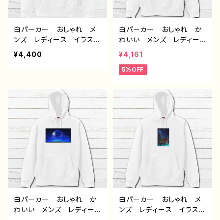
白パーカー おしゃれ メ
白パーカー おしゃれ か
ンズ レディース イラス
わいい メンズ レディー
ト 男の子 イケメン ショ
ス イラスト 風景 綺
¥4,400
¥4,161
タ 少年 かわいい かっ
麗 景色 美しい エモ
5%OFF
こいい エモい 黒髪 個
い かっこいい おすす
性的 おすすめ 人気 イ
め 個性的 人気 イラス
ラストレーター 絵師 オ
トレーター クリエイター
リジナル デザイン グッ
絵師 オリジナル デザイ
ズ 片面印刷 タイトル：病
ン グッズ タイトル：赤の
弱天使蹴球部 作：風邪早
入道雲 作：J.タネダ F-5
僕（ぼく）
白パーカー おしゃれ か
白パーカー おしゃれ メ
わいい メンズ レディー
ンズ レディース イラス
ス イラスト 風景 綺
ト 風景 綺麗 景色 美