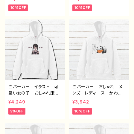
ンダ 動物 ゆるかわ イ
ンダ 動物 ゆるかわ イ
10%OFF
10%OFF
ラスト おすすめ 個性
ラスト おすすめ 個性
的 面白い ユニーク ゆ
的 面白い ユニーク ゆ
るい ネタ系 人気 イラ
るい ネタ系 人気 イラ
ストレーター クリエイタ
ストレーター クリエイタ
ー 絵師 オリジナル デ
ー 絵師 オリジナル デ
ザイン グッズ 悪いことを
ザイン グッズ 悪いことを
言うパンダ タイトル：もし
言うパンダ タイトル：たい
もし悪パンダ 作：こさつ
やき悪パンダ 作：こさつ
ね G-6
ね G-6
白パーカー イラスト 可
白パーカー おしゃれ メ
愛い女の子 おしゃれ服
ンズ レディース かわい
病みかわいい メンヘラ
い おもしろパーカー パ
¥4,249
¥3,942
ヤンデレ 指ハート メン
ンダ 動物 ゆるかわ イ
3%OFF
10%OFF
ズ レディース おすす
ラスト おすすめ 個性
め 個性的 黒髪 ショー
的 面白い ユニーク ゆ
トカット おさげ 人気 イ
るい ネタ系 人気 イラ
ラストレーター 絵師 ク
ストレーター クリエイタ