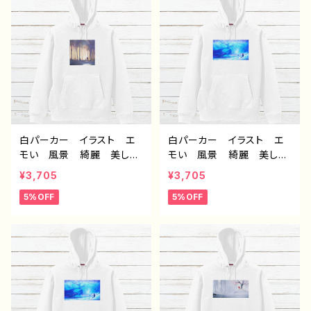
ル デザイン グッズ タイ
ジナル デザイン グッ
トル：水没の九龍城砦 作：
ズ 片面印刷 タイトル：海
J.タネダ F-5
に還る 作：アナ F-5
白パーカー イラスト エ
白パーカー イラスト エ
モい 風景 綺麗 美し
モい 風景 綺麗 美し
い 景色 おしゃれ 可愛
い 景色 おしゃれ 可愛
¥3,705
¥3,705
い女の子 メンズ レディ
い女の子 メンズ レディ
5%OFF
5%OFF
ース おすすめ 個性的
ース おすすめ 個性的
人気 イラストレーター
人気 イラストレーター
クリエイター 絵師 オリ
クリエイター 絵師 オリ
ジナル デザイン グッ
ジナル デザイン グッ
ズ 片面印刷 タイトル：消
ズ 片面印刷 タイトル：消
えてしまわないように 作：
えてしまわないように 作：
アナ F-5
アナ F-5