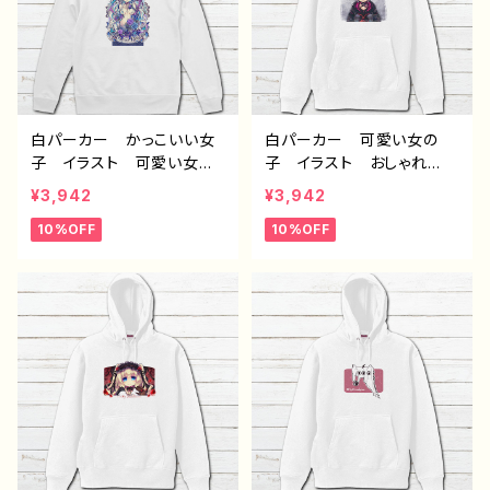
ow Rabbit 作：水無月り
作：水無月りい
い
白パーカー かっこいい女
白パーカー 可愛い女の
子 イラスト 可愛い女の
子 イラスト おしゃれ
子 女性 セクシー ゴシ
服 ゴスパン ロック 病
¥3,942
¥3,942
ック ファンタジー 綺
みかわいい 個性的 おす
10%OFF
10%OFF
麗 エモい おすすめ 個
すめ 人気 イラストレー
性的 人気 イラストレー
ター クリエイター 絵
ター クリエイター 絵
師 オリジナル デザイ
師 オリジナル デザイ
ン グッズ 片面印刷 タ
ン グッズ 片面印刷 タ
イトル：【月蝕ざっか店】＜d
イトル：【月蝕ざっか店】Dist
olls＞見ツメル 作：白夜ゆ
ress Rose 作：白夜ゆ
う G-6
う G-6