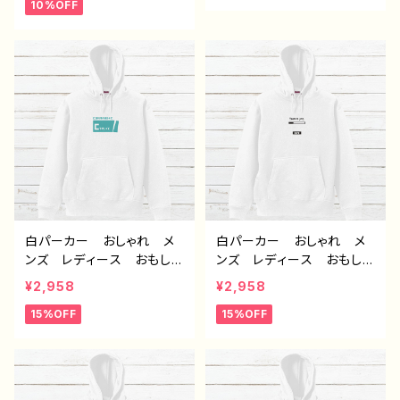
10%OFF
リーチャー シンプル 個
性的 おすすめ 人気 イ
ラストレーター クリエイタ
ー 絵師 オリジナル デ
ザイン グッズ 片面印
刷 タイトル：【月蝕ざっか
店／DailyMoon】ゆるいお
さかな 作：白夜ゆう G-
6
白パーカー おしゃれ メ
白パーカー おしゃれ メ
ンズ レディース おもしろ
ンズ レディース おもしろ
パーカー おすすめ 個性
パーカー おすすめ 個性
¥2,958
¥2,958
的 面白い ユニーク 人
的 面白い ユニーク 人
15%OFF
15%OFF
気 イラストレーター 絵
気 イラストレーター 絵
師 クリエイター オリジ
師 クリエイター オリジ
ナル デザイン グッズ
ナル デザイン グッズ
片面印刷 ノンブランド タ
片面印刷 ノンブランド タ
イトル：デザインパーカー
イトル：デザインパーカー