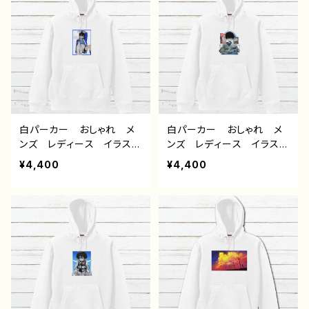
リエイター オリジナル デ
ー 絵師 オリジナル デ
ザイン グッズ タイトル：
ザイン グッズ 悪いことを
つるせpattern38 作：つる
言うパンダ タイトル：たい
せ E-4
やき悪パンダ セリフ付き
作：こさつね G-6
白パーカー おしゃれ メ
白パーカー おしゃれ メ
ンズ レディース イラス
ンズ レディース イラス
ト 男の子 イケメン ショ
ト 男の子 イケメン ショ
¥4,400
¥4,400
タ 少年 かわいい かっ
タ 少年 かわいい かっ
こいい エモい 黒髪 個
こいい エモい 黒髪 個
性的 おすすめ 人気 イ
性的 おすすめ 人気 イ
ラストレーター 絵師 オ
ラストレーター 絵師 オ
リジナル デザイン グッ
リジナル デザイン グッ
ズ 片面印刷 タイトル：風
ズ 片面印刷 タイトル：ハ
邪引きサッカー部 作：風
ムスター 作：風邪早僕（ぼ
邪早僕（ぼく）
く）