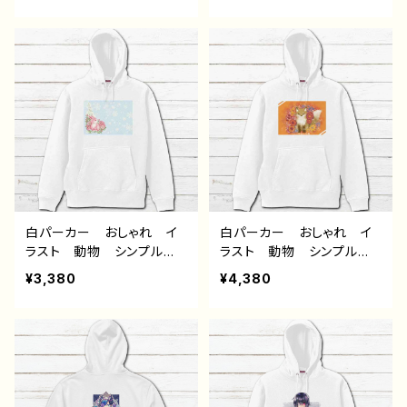
服 JK 女子高校生 セ
服 JK 女子高校生 セ
ーラー服 プリッツスカー
ーラー服 黒髪 ボブヘ
ト 黒髪 ボブヘア ショ
ア ショートカット 風景
ートカット 風景 綺麗
綺麗 景色 美しい ノス
景色 美しい ノスタルジ
タルジック 個性的 おす
ック 個性的 おすすめ
すめ 人気 イラストレー
人気 イラストレーター
ター 絵師 オリジナル
絵師 オリジナル デザイ
デザイン グッズ 片面印
ン グッズ 片面印刷 タ
刷 タイトル：またね 作：
イトル：群青 作：みふる
みふる
白パーカー おしゃれ イ
白パーカー おしゃれ イ
ラスト 動物 シンプル
ラスト 動物 シンプル
うさぎ ウサギ 兎 花
きつね 狐 花柄 綺麗
¥3,380
¥4,380
柄 綺麗 おしゃれ かわ
かわいい 可愛い メン
いい 可愛い メンズ レ
ズ レディース おすす
ディース おすすめ 個性
め 個性的 人気 イラス
的 人気 イラストレータ
トレーター クリエイター
ー クリエイター 絵師
絵師 オリジナル デザイ
オリジナル デザイン グッ
ン グッズ タイトル：COL
ズ タイトル：COLORS：Sn
ORS：Fox and Flowers