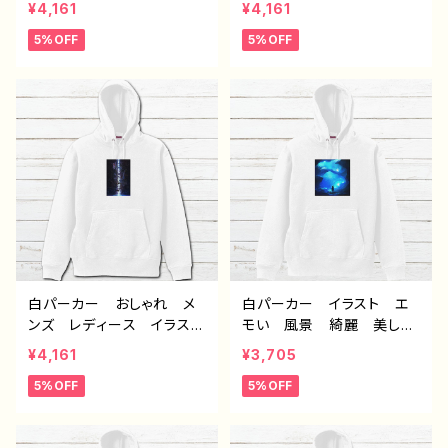
¥4,161
¥4,161
麗 景色 美しい エモ
しい エモい かっこい
5%OFF
5%OFF
い かっこいい おすす
い おすすめ 個性的 人
め 個性的 人気 イラス
気 イラストレーター クリ
トレーター クリエイター
エイター 絵師 オリジナ
絵師 オリジナル デザイ
ル デザイン グッズ ：海
ン グッズ タイトル：第２
底洞窟都市 作：J.タネ
の故郷 作：J.タネダ F-5
ダ F-5
白パーカー おしゃれ メ
白パーカー イラスト エ
ンズ レディース イラス
モい 風景 綺麗 美し
ト 風景 綺麗 景色 美
い 景色 おしゃれ 可愛
¥4,161
¥3,705
しい エモい かっこい
い女の子 メンズ レディ
5%OFF
5%OFF
い おすすめ 個性的 人
ース おすすめ 個性的
気 イラストレーター クリ
人気 イラストレーター
エイター 絵師 オリジナ
クリエイター 絵師 オリ