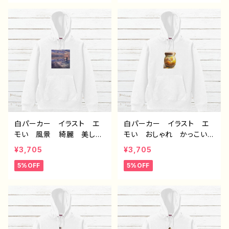
め 個性的 人気 イラス
人気 イラストレーター
トレーター クリエイター
クリエイター 絵師 オリ
絵師 オリジナル デザイ
ジナル デザイン グッ
ン グッズ 片面印刷 タ
ズ 片面印刷タイトル：visi
イトル：dear 作：アナ F-
on 作：アナ F-5
5
白パーカー イラスト エ
白パーカー イラスト エ
モい 風景 綺麗 美し
モい おしゃれ かっこいい
い 景色 おしゃれ 可愛
男子 メンズ レディー
¥3,705
¥3,705
い女の子 メンズ レディ
ス おすすめ 個性的 人
5%OFF
5%OFF
ース おすすめ 個性的
気 イラストレーター クリ
人気 イラストレーター
エイター 絵師 オリジナ
クリエイター 絵師 オリ
ル デザイン グッズ 片
ジナル デザイン グッ
面印刷 タイトル：フェアリ
ズ 片面印刷 タイトル：z
ウム(黄) 作：アナ F-5
ero 作：アナ F-5