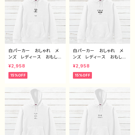
№660 J1-9
№659 J1-9
白パーカー おしゃれ メ
白パーカー おしゃれ メ
ンズ レディース おもしろ
ンズ レディース おもしろ
パーカー おすすめ 個性
パーカー おすすめ 個性
¥2,958
¥2,958
的 面白い ユニーク 人
的 面白い ユニーク 人
15%OFF
15%OFF
気 イラストレーター 絵
気 イラストレーター 絵
師 クリエイター オリジ
師 クリエイター オリジ
ナル デザイン グッズ
ナル デザイン グッズ
片面印刷 タイトル：デザイ
片面印刷 タイトル：デザイ
ンパーカー №658 J1-9
ンパーカー №657 J1-9