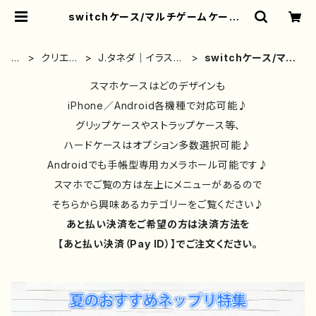
switchケース/マルチゲームケース |
iPhoneケース/スマホケース/Tシャ
ツ/おしゃれ/イラストレーター/グッ
ズ/人気/後払い/通販｜雑貨屋アリう
ホ
クリエイ
J.タネダ｜イラスト
switchケース/マル
さ
ー
ター別③
レーター｜グッズ
チゲームケース
ム
スマホケースはどのデザインも
iPhone／Android各機種で対応可能♪
グリップケースやストラップケース等、
ハードケースはオプション多数選択可能♪
Androidでも手帳型専用カメラホール可能です♪
スマホでご覧の方は左上にメニューがあるので
そちらから興味あるカテゴリーをご覧ください♪
あと払い決済をご希望の方は決済方法を
【あと払い決済（Pay ID）】でご注文ください。