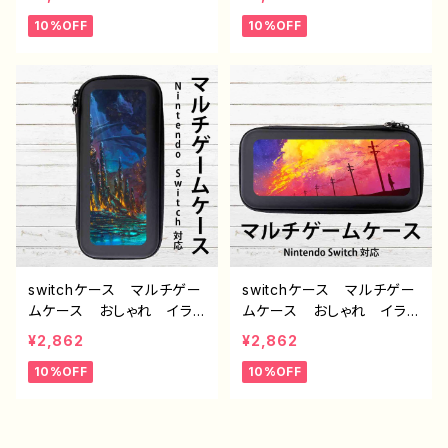
美しい エモい かっこい
美しい エモい かっこい
10%OFF
10%OFF
い ノスタルジック スイッ
い ノスタルジック スイッ
チケース カバー 個性
チケース カバー 個性
的 おすすめ 人気 イラ
的 おすすめ 人気 イラ
ストレーター クリエイタ
ストレーター クリエイタ
ー 絵師 オリジナル デ
ー 絵師 オリジナル デ
ザイン グッズ タイトル：
ザイン グッズ タイトル：
第２の故郷 作：J.タネダ
水没の九龍寨城 作：J.タ
G-6
ネダ G-6
switchケース マルチゲー
switchケース マルチゲー
ムケース おしゃれ イラ
ムケース おしゃれ イラ
スト 風景 綺麗 景色
スト 風景 綺麗 景色
¥2,862
¥2,862
美しい エモい かっこい
美しい エモい かっこい
10%OFF
10%OFF
い ノスタルジック スイッ
い ノスタルジック スイッ
チケース カバー 個性
チケース カバー 個性
的 おすすめ 人気 イラ
的 おすすめ 人気 イラ
ストレーター クリエイタ
ストレーター クリエイタ