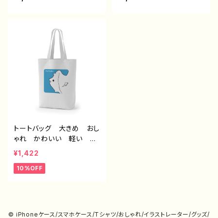
兎 花柄 綺麗 おしゃ
綺麗 かわいい 可愛い
れ かわいい 可愛いおす
おすすめ 個性的 人気
すめ 個性的 人気 イラ
イラストレーター クリエイ
ストレーター クリエイタ
ター 絵師 オリジナル
ー 絵師 オリジナル デ
デザイン グッズ タイト
ザイン グッズ タイトル：
ル：COLORS：Fox and Flo
COLORS：Snow Rabbit
wers 作：水無月りい
作：水無月りい
トートバッグ 大きめ おし
ゃれ かわいい 軽い イ
ラスト ゆるい ゆるか
¥1,422
わ ゆるキャラ 魚 モン
10%OFF
スター クリーチャー シ
ンプル 個性的 おすす
め 人気 イラストレータ
ー クリエイター 絵師
オリジナル デザイン グッ
© iPhoneケース/スマホケース/Tシャツ/おしゃれ/イラストレーター/グッズ/