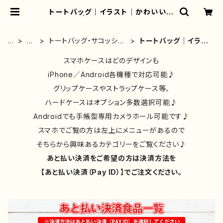
トートバッグ｜イラスト｜かわいい｜
おしゃれ | iPhoneケース/スマホケ
ース/Tシャツ/おしゃれ/イラストレー
ター/グッズ/人気/後払い/通販｜雑貨
ホ
雑
トートバッグ・サコッシュ
トートバッグ｜イラス
屋アリうさ
ー
貨
｜おしゃれ｜イラストレ
ト｜かわいい｜おしゃ
ム
類
ーター
スマホケースはどのデザインも
れ
①
iPhone／Android各機種で対応可能♪
グリップケースやストラップケース等、
ハードケースはオプション多数選択可能♪
Androidでも手帳型専用カメラホール可能です♪
スマホでご覧の方は左上にメニューがあるので
そちらから興味あるカテゴリーをご覧ください♪
あと払い決済をご希望の方は決済方法を
【あと払い決済（Pay ID）】でご注文ください。