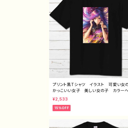
プリント黒Tシャツ イラスト 可愛い
かっこいい女子 美しい女の子 カラ
ロングヘア おしゃれ エモい メンズ 
¥2,533
ィース 個性的 おすすめ 人気 イラ
15%OFF
ーター 絵師 クリエイター 半袖シャ
ラボ オリジナル デザイン グッズ ノ
ンド J1-9