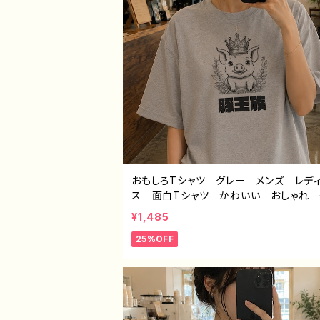
おもしろTシャツ グレー メンズ レデ
ス 面白Tシャツ かわいい おしゃれ 
スト ブタ 動物 ゆるかわ ゆるい 
¥1,485
ク ネタ系 オリジナルキャラクター お
25%OFF
め 個性的 人気 イラストレーター 
イター 絵師 オリジナル デザイン グ
ズ 半袖シャツ デザイン コラボ タイ
豚王族（グレー） 作：んごミック C-3