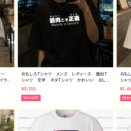
ィー
おもしろTシャツ メンズ レディース 面白T
おも
イラ
シャツ 文字 ネタTシャツ かわいい おしゃ
シャ
ユニー
れ 個性的 おすすめ 半袖シャツ デザイ
動物
¥3,132
¥1,4
すす
ン コラボ オリジナル デザイン グッズ
オリ
10%OFF
25%
クリエ
タイトル：筋肉こそ正義 作：んごミック G-6
人気
ッ
師 
トル：
ツ 
イト）