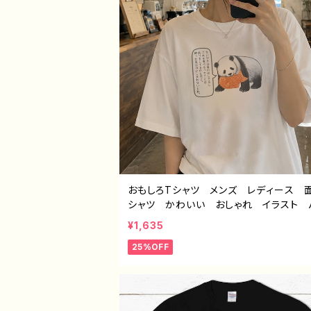
おもしろTシャツ メンズ レディース 
シャツ かわいい おしゃれ イラスト 
ダ 動物 ゆるかわ ゆるい ユニーク
¥1,635
系 オリジナルキャラクター おすすめ
25%OFF
的 人気 イラストレーター クリエイ
絵師 オリジナル デザイン グッズ 
ャツ デザイン コラボ 悪いことを言う
ダ タイトル：たいやき悪パンダ セリ
作：こさつね C-3