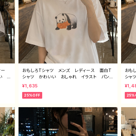
ィー
おもしろTシャツ メンズ レディース 面白T
おも
いい
シャツ かわいい おしゃれ イラスト パン
シャ
ーター
ダ 動物 ゆるかわ ゆるい ユニーク ネタ
おす
¥1,635
¥1,4
デザイ
系 オリジナルキャラクター おすすめ 個性
タT
25%OFF
25%
的 人気 イラストレーター クリエイター
作：
絵師 オリジナル デザイン グッズ 半袖シ
ャツ デザイン コラボ 悪いことを言うパン
ダ タイトル：たいやき悪パンダ 作：こさつ
ね C-3