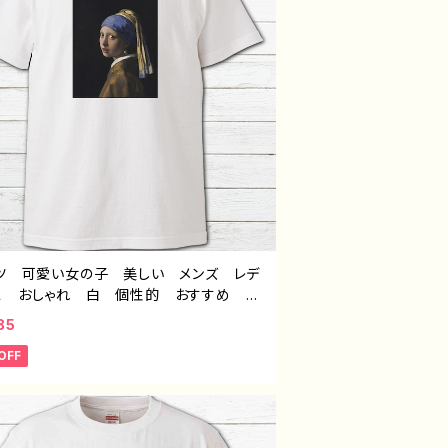
ャツ 可愛い女の子 美しい メンズ レデ
ス おしゃれ 白 個性的 おすすめ 人
クリエイター イラストレーター 絵師
85
イン コラボ オリジナル デザイン グッ
OFF
半袖シャツ ノンブランド H-7 タイト
青い真珠の耳飾りの少女 Tシャツ