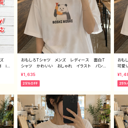
イズ
おもしろTシャツ メンズ レディース 面白T
おも
d iP
シャツ かわいい おしゃれ イラスト パン
可愛
peri
ダ 動物 ゆるかわ ゆるい ユニーク ネタ
Tシ
¥1,635
¥1,4
ワイモ
系 オリジナルキャラクター おすすめ 個性
い 
25%OFF
25%
的 人気 イラストレーター クリエイター
師 
絵師 オリジナル デザイン グッズ 半袖シ
ズ 
ャツ デザイン コラボ 悪いことを言うパン
Tシ
ダ タイトル：もしもし悪パンダ 作：こさつ
ャツ 
ね C-3