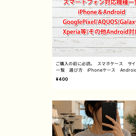
ご購入の前に必読。 スマホケース サ
一覧 選び方 iPhoneケース Androi
hone17/16/15/14/13/12/11 Galaxy X
¥400
a GooglePixel AQUOS OPPO 
バイル etc. 手帳型 全機種対応