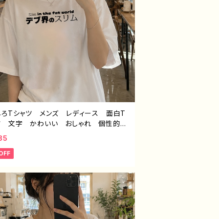
しろTシャツ メンズ レディース 面白T
ツ 文字 かわいい おしゃれ 個性的
すめ 半袖シャツ デザイン コラボ ネ
85
シャツ タイトル：デブ界のスリム（ホワイト）
OFF
んごミック C-3