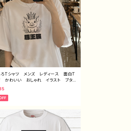
しろTシャツ メンズ レディース 面白T
ツ かわいい おしゃれ イラスト ブタ
 ゆるかわ ゆるい ユニーク ネタ系
85
ジナルキャラクター おすすめ 個性的
OFF
 イラストレーター クリエイター 絵
オリジナル デザイン グッズ 半袖シャ
デザイン コラボ タイトル：豚王族（ホワ
 作：んごミック C-3