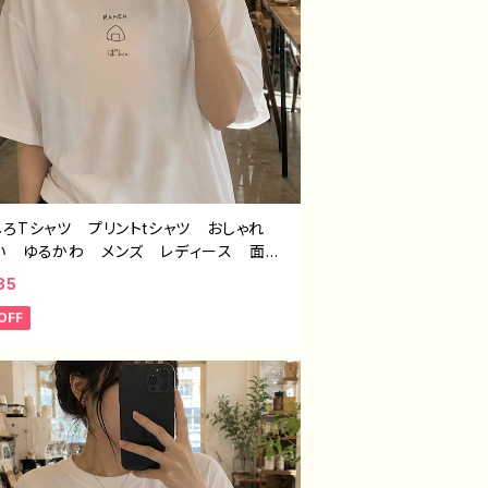
しろTシャツ プリントtシャツ おしゃれ
い ゆるかわ メンズ レディース 面白
ャツ イラスト 個性的 おすすめ 面白
85
ユニーク 人気 イラストレーター 絵
OFF
クリエイター オリジナル デザイン グッ
白 半袖シャツ デザイン コラボ ネタ
ャツ ノンブランド タイトル：デザインTシ
№626 H-7