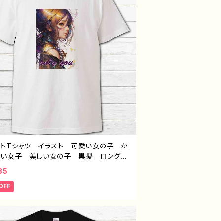
ントTシャツ イラスト 可愛い女の子 か
いい女子 美しい女の子 黒髪 ロングヘ
おしゃれ エモい メンズ レディース
85
的 おすすめ 人気 イラストレーター
OFF
 クリエイター 白 半袖シャツ コラ
オリジナル デザイン グッズ ノンブラン
-7