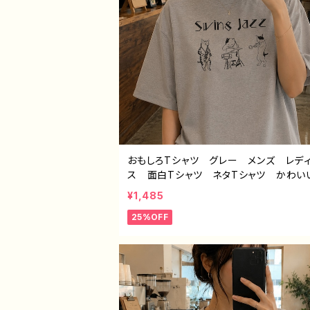
おもしろTシャツ グレー メンズ レデ
ス 面白Tシャツ ネタTシャツ かわ
ねこ ジャズクリエイター イラストレ
¥1,485
絵師 デザイン コラボ オリジナル 
25%OFF
ン グッズ H-7