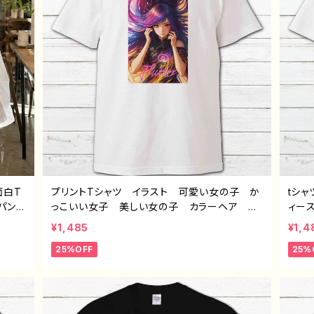
面白T
プリントTシャツ イラスト 可愛い女の子 か
tシ
パン
っこいい女子 美しい女の子 カラーヘア ロ
ィー
 ネタ
ングヘア おしゃれ エモい メンズ レディ
気 
¥1,485
¥1,4
 個性
ース 個性的 おすすめ 人気 イラストレー
デザ
25%OFF
25%
ター
ター 絵師 クリエイター 白 半袖シャツ
ズ 
半袖シ
コラボ オリジナル デザイン グッズ ノンブ
ル：
パン
ランド H-7
フ付き