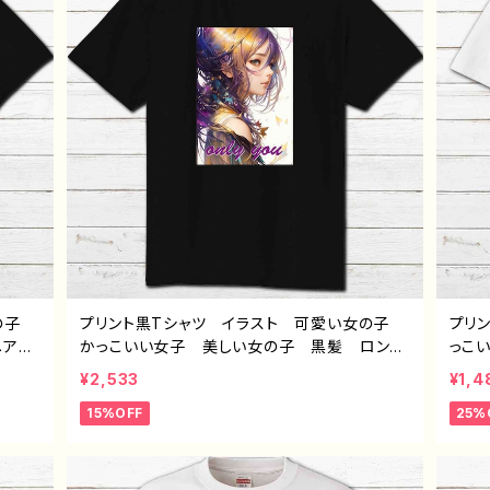
女の子
プリント黒Tシャツ イラスト 可愛い女の子
プリ
ーヘア
かっこいい女子 美しい女の子 黒髪 ロング
っこ
レデ
ヘア おしゃれ エモい メンズ レディー
ア 
¥2,533
¥1,4
ストレ
ス 個性的 おすすめ 人気 イラストレータ
個性
15%OFF
25%
ツ コ
ー 絵師 クリエイター 半袖シャツ コラ
絵師
ンブラ
ボ オリジナル デザイン グッズ ノンブラン
ボ 
ド J1-9
ド H