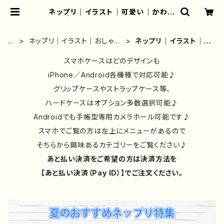
ネップリ｜イラスト｜可愛い｜かわい
い｜ | iPhoneケース/スマホケース/
Tシャツ/おしゃれ/イラストレーター/
グッズ/人気/後払い/通販｜雑貨屋ア
ホ
ネップリ｜イラスト｜おしゃれ
ネップリ｜イラスト｜可
リうさ
ー
｜おすすめ｜絵師｜一覧
愛い｜かわいい｜
ム
スマホケースはどのデザインも
iPhone／Android各機種で対応可能♪
グリップケースやストラップケース等、
ハードケースはオプション多数選択可能♪
Androidでも手帳型専用カメラホール可能です♪
スマホでご覧の方は左上にメニューがあるので
そちらから興味あるカテゴリーをご覧ください♪
あと払い決済をご希望の方は決済方法を
【あと払い決済（Pay ID）】でご注文ください。