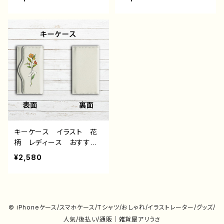
キーケース革 人気 イラ
トレーター 絵師 タイト
ストレーター 絵師 クリ
ル：くろねこ日和（白） 作：
エイター タイトル：くろね
嘉村ギミ
こ日和（黄） 作：嘉村ギミ
キーケース イラスト 花
柄 レディース おすす
め おしゃれ 人気 キー
¥2,580
ケース革 個性的 クリエ
イター イラストレーター
絵師 タイトル：結び文
作：嘉村ギミ
© iPhoneケース/スマホケース/Tシャツ/おしゃれ/イラストレーター/グッズ/
人気/後払い/通販｜雑貨屋アリうさ